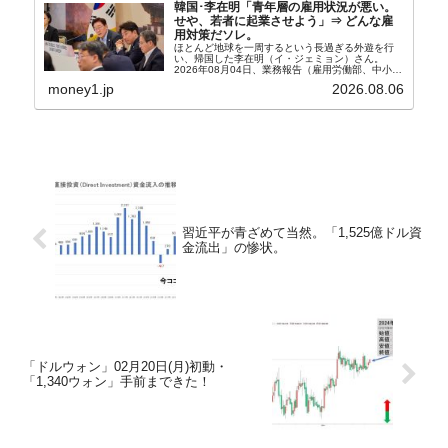
韓国･李在明「青年層の雇用状況が悪い。
せや、若者に起業させよう」⇒ どんな雇
用対策だソレ。
ほとんど地球を一周するという長過ぎる外遊を行
い、帰国した李在明（イ・ジェミョン）さん。
2026年08月04日、業務報告（雇用労働部、中小ベ
ンチャー企業部、公正取引委員会）を主催。この席
money1.jp
2026.08.06
上、韓国大統領に成りおおせた李在明（イ・ジェミ
ョン）さん...
習近平が青ざめて当然。「1,525億ドル資
金流出」の惨状。
「ドルウォン」02月20日(月)初動・
「1,340ウォン」手前まできた！