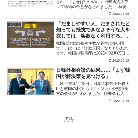
され、（よせばいいのに）日韓通貨スワ
ップ締結の合意がなされました。↑秋慶鎬
（チュ・ギョンホ）長官は満面の笑みで
2023.06.29
す。↑韓国を出国するときの秋慶鎬（チ
ュ・ギョンホ）長官。契約金額：100億ド
「だましやすい人、だまされたと
トピック
ル規模契約...
知っても抵抗できなさそうな人を
探しては、容赦なく利用する。そ
うした韓国人の感覚には今も正
韓国は詐欺の発生件数が異常に多い国
直、呆れてしまう」
で、しばしば「詐欺天国」などといわれ
ます。韓国の警察庁は2025年02月05日、
「2024年第4四半期の犯罪件数」につい
2025.09.15
てのデータを公表しています。韓国の
2024年の詐欺事件発生件数は「42万
日韓外相会談の結果……「まず韓
トピック
9,949件」...
国が解決策を見つける」
。2022年07月18日、日本の林芳正外務大
臣と韓国の朴振（パク・ジン）外交部長
官の会談が行われました。晩餐会も入れ
て約2時間半の会議が行われましたが、結
2022.07.19
果はどうなったのかといいますと、まず
以下の艦娘国外交部のプレスリリースを
ご覧ください。...
広告