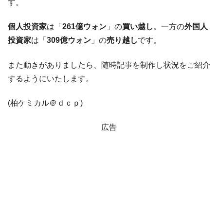
す。
韓国政府「ニセＫ-ブランドを通報しようキ
『Money1』
ャンペーン」⇒ あの名物教授も登場！
個人投資家
は「
261億ウォン
」の
買い越し
。一方の
外国人
韓国「橋が落ちました」⇒ 耐久性「なさす
『Money1』
投資家
は「
309億ウォン
」の
売り越し
です。
ぎ」では。
韓国鉄鋼最大手『POSCO』ズブズブ沈む。
『Money1』
また動きがありましたら、随時記事を制作し状況をご紹介
営業利益80.2％も減少
するようにいたします。
米国下院「韓国の公務員個人をターゲット
『Money1』
にぶん殴る法案」提出！⇒ クーパン問題は合衆国企業に対
(柏ケミカル＠ｄｃｐ)
する差別。許してはおかぬ
韓国ボンクラ政策室長･金容範、株価暴落に
『Money1』
広告
他人事のような発言。
韓国半導体『SKハイニックス』2026年2Qの
『Money1』
業績「史上最高益」当期純利益は前年同期比13.4倍に。
韓国･加徳島新国際空港「またも暗礁」の危
『Money1』
機 ⇒ 10.7兆では損が出るからできない。
【速報】韓国株式市場の暴落・本日07月29
『Money1』
日(水)もサイドカー・サーキットブレイカーの二段コンボ