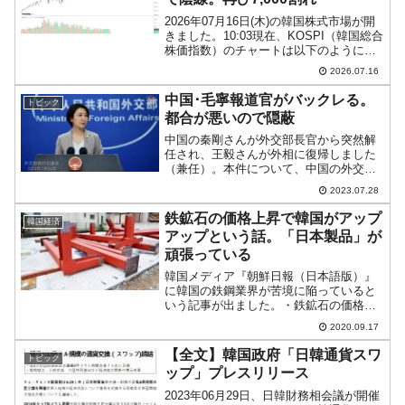
2026年07月16日(木)の韓国株式市場が開
きました。10:03現在、KOSPI（韓国総合
株価指数）のチャートは以下のようにな
っています（チャートは
2026.07.16
『Investing.com』より引用）。下げて始
まりまりました。現在のところ陰線で、
中国･毛寧報道官がバックレる。
トピック
KO...
都合が悪いので隠蔽
中国の秦剛さんが外交部長官から突然解
任され、王毅さんが外相に復帰しました
（兼任）。本件について、中国の外交部
は口をつぐんでいます。上掲のとおり、
2023.07.28
中国外交部の公式サイトでは、秦剛外相
の活動記録も全部削除されました。まる
鉄鉱石の価格上昇で韓国がアップ
韓国経済
で最初からそんな人などい...
アップという話。「日本製品」が
頑張っている
韓国メディア『朝鮮日報（日本語版）』
に韓国の鉄鋼業界が苦境に陥っていると
いう記事が出ました。・鉄鉱石の価格が
急上昇している・自動車・造船などお得
2020.09.17
意様が不景気で需用不足・日本製品の低
価格攻勢で売れないの三重苦だというの
【全文】韓国政府「日韓通貨スワ
トピック
です。確かにここ最近の鉄...
ップ」プレスリリース
2023年06月29日、日韓財務相会議が開催