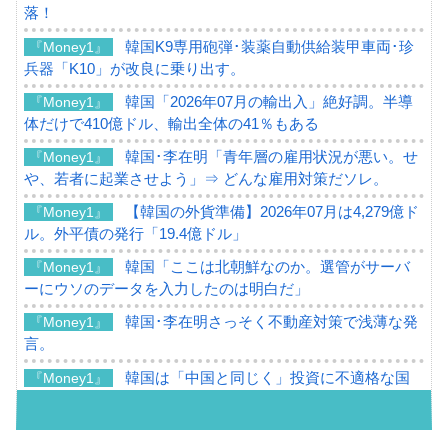
落！
韓国K9専用砲弾･装薬自動供給装甲車両･珍
『Money1』
兵器「K10」が改良に乗り出す。
韓国「2026年07月の輸出入」絶好調。半導
『Money1』
体だけで410億ドル、輸出全体の41％もある
韓国･李在明「青年層の雇用状況が悪い。せ
『Money1』
や、若者に起業させよう」⇒ どんな雇用対策だソレ。
【韓国の外貨準備】2026年07月は4,279億ド
『Money1』
ル。外平債の発行「19.4億ドル」
韓国「ここは北朝鮮なのか。選管がサーバ
『Money1』
ーにウソのデータを入力したのは明白だ」
韓国･李在明さっそく不動産対策で浅薄な発
『Money1』
言。
韓国は「中国と同じく」投資に不適格な国
『Money1』
だ。
『韓国銀行』が「金の保有量を増やしま
『Money1』