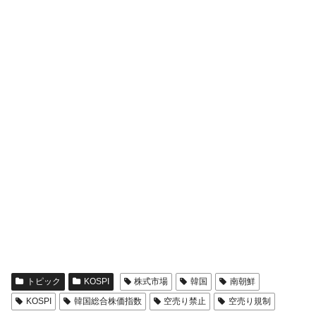
全て勝つといくら？ 競馬GI競走で勝利騎手がもら
Fact1
える賞金とは？
平成仮面ライダーの意外すぎるモチーフとは？
Fact1
発表から2日で大崩壊、鳴かず飛ばずに終わりそう
Fact1
なスーパーリーグとは？
日本人マスターズ挑戦の歴史。松山以前に最高位
Fact1
だった選手とは？
甲子園通算本塁打、最多の清原に次いで多く打っ
Fact1
ている意外な選手とは？
セレクトセールの高額取引馬が稼いだ金額とは？
Fact1
トピック
KOSPI
株式市場
韓国
南朝鮮
KOSPI
韓国総合株価指数
空売り禁止
空売り規制