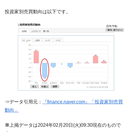
『Money1』
韓国型イージス搭載の次世代駆逐艦
『Money1』
投資家別売買動向は以下です。
「KDDX」1番艦、2032年竣工と公示
【対日本円】ウォン安が急進！ 日米の協調
『Money1』
に韓国がいっちょがみしたのでは。
韓国政府『BYD』車への補助金を全廃 ⇒ 実
『Money1』
は韓国で『BYD』車は売れている。6カ月で対前年同期比
1.9倍！
在韓米国大使スティールが着韓！⇒ さっそ
『Money1』
く空港に詰めかけ「出て行け！」「極右勢力」のプラカー
ドを掲げる「在韓反米勢力」
韓国政府「2035年までに18.4GW規模のAIデ
『Money1』
ータセンター整備」⇒ だから無理だってば。
⇒データ引用元：
『finance.naver.com』「投資家別売買
JPモルガン「韓国レバレッジETFの清算は
『Money1』
動向」
ほぼ終わった」
韓国『国民年金公団』株価暴落で200兆蒸
『Money1』
※
上掲データは2024年02月20日(火)09:30現在のもので
発。