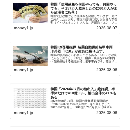
韓国「信用赦免を何回やっても、何回やっ
ても」⇒ 257万人赦免したのに60万人がま
た延滞者に転落！
韓国では政権ごとに徳政令を発動しています。先に
ご紹介したとおり、韓国大統領に成りおおせた李在
明（イ・ジェミョン）さんも、尹錫悦（ユン・ソギ
ョル）前政権が行った――「新出発基金」をバッド
money1.jp
2026.08.07
バンクにして不良債権の買い取りを行い、分割償還
や元利減免...
韓国K9専用砲弾･装薬自動供給装甲車両･
珍兵器「K10」が改良に乗り出す。
韓国の珍兵器といわれることもある「K10」が改良
に入るとのこと。K10は、砲弾・装薬をK9の車内
へ自動供給する機能を持つ装甲車両です。韓国メデ
ィア『Chosun Biz』が報じていますので、同記事
から以下に一部を引きます。2005年に初めて...
money1.jp
2026.08.06
韓国「2026年07月の輸出入」絶好調。半
導体だけで410億ドル、輸出全体の41％も
ある
2026年08月01日、韓国の産業通商資源部が
「2026年07月の輸出入現況」を公表しました。
2026年07月輸出：988億8,700万ドル（62.8％）
輸入：685億6,300万ドル（26.5％）貿易収支：
money1.jp
2026.08.06
303億2,400万ドル2026...