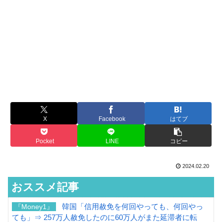
X
Facebook
はてブ
Pocket
LINE
コピー
2024.02.20
おススメ記事
韓国「信用赦免を何回やっても、何回やっ
『Money1』
ても」⇒ 257万人赦免したのに60万人がまた延滞者に転