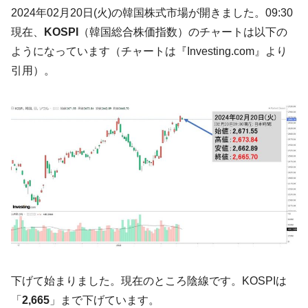
す」⇒「金を経由するドル入手」手段ではないのか？
2024年02月20日(火)の韓国株式市場が開きました。09:30
韓国･外為取引量「1日当たり1,214.4億ド
『Money1』
現在、
KOSPI
（韓国総合株価指数）のチャートは以下の
ル」まで拡大 ⇒ 海外資金の動きに強く左右される状態
ようになっています（チャートは『Investing.com』より
韓国･帰ってきた李在明。李在明を支持しな
『Money1』
引用）。
い「50.5％」に上昇
韓国大統領府ボンクラ政策室長が告発され
『Money1』
た ⇒ 国家が行った恐るべき株価操作であり、空前の国政壟
断
韓国･警察職員が「丸刈りになって抗議活
『Money1』
動」
中国だけが鉄鋼輸出を異常増加させる ⇒ 中
『Money1』
国の過剰生産が世界を蝕む。
韓国製造業「半導体絶好調」のウラで他業
『Money1』
種は全般的「不調」⇒ PSIが示す現況は決して良くない。
【米韓激突案件】韓国消費者院が『クーパ
『Money1』
下げて始まりました。現在のところ陰線です。KOSPIは
ン』1人当たり賠償10万ウォンを認定 ⇒ 総額3兆7,000億
「
2,665
」まで下げています。
韓国で猛暑。南東部では干ばつ