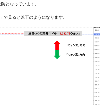
攻防となっています。
模のAIデータセンター整備」⇒ だから無理だってば。
清算はほぼ終わった」
足」で見ると以下のようになります。
兆蒸発。
うキャンペーン」⇒ あの名物教授も登場！
さすぎ」では。
む。営業利益80.2％も減少
ットにぶん殴る法案」提出！⇒ クーパン問題は合衆国企業に対
暴落に他人事のような発言。
年2Qの業績「史上最高益」当期純利益は前年同期比13.4倍に。
危機 ⇒ 10.7兆では損が出るからできない。
術の塊！
都道府県とは？