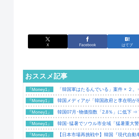
X
Facebook
はてブ
おススメ記事
「韓国軍はたるんでいる」案件 × ２。
『Money1』
韓国メディアが「韓国政府と李在明が
『Money1』
韓国07月･物価指数「2.8％」に低下 
『Money1』
韓国･猛暑でソウル市全域「猛暑重大
『Money1』
【日本市場再挑戦中】韓国『現代自動車
『Money1』