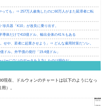
っても」⇒ 257万人赦免したのに60万人がまた延滞者に転
･珍兵器「K10」が改良に乗り出す。
。半導体だけで410億ドル、輸出全体の41％もある
。せや、若者に起業させよう」⇒ どんな雇用対策だソレ。
79億ドル。外平債の発行「19.4億ドル」
ーバーにウソのデータを入力したのは明白だ」
薄な発言。
な国だ。
10:00現在、ドルウォンのチャートは以下のようになっ
ます」⇒「金を経由するドル入手」手段ではないのか？
り引用）。
4億ドル」まで拡大 ⇒ 海外資金の動きに強く左右される状態
ない「50.5％」に上昇