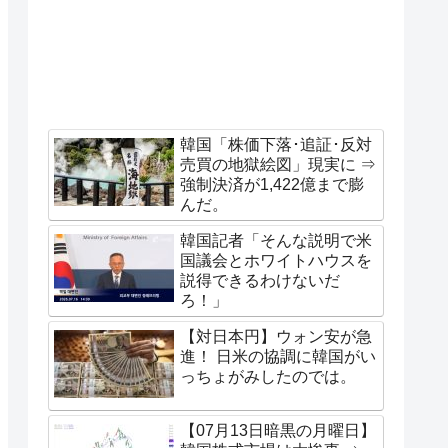
韓国「株価下落･追証･反対
売買の地獄絵図」現実に ⇒
強制決済が1,422億まで膨
んだ。
韓国記者「そんな説明で米
国議会とホワイトハウスを
説得できるわけないだ
ろ！」
【対日本円】ウォン安が急
進！ 日米の協調に韓国がい
っちょがみしたのでは。
【07月13日暗黒の月曜日】