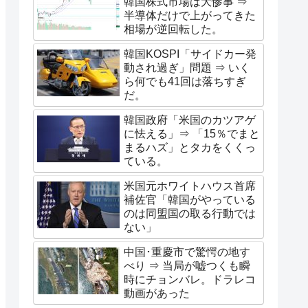
韓国株式市場は大惨事 ⇒
半導体だけで上がってきた
相場が逆回転した。
韓国KOSPI「サイドカー発
動され過ぎ」問題 ⇒ いく
ら何でも41回は落ちすぎ
だ。
韓国政府「米国のカツアゲ
に怯える」⇒ 「15％でまと
まるハズ」とタカをくくっ
ている。
米国元ホワイトハウス首席
補佐官「韓国がやっている
のは同盟国の取る行動では
ない」
中国･重慶市で驚愕の地す
べり ⇒ 当局が嘘つくも瞬
時にチョンバレ。ドラレコ
動画があった