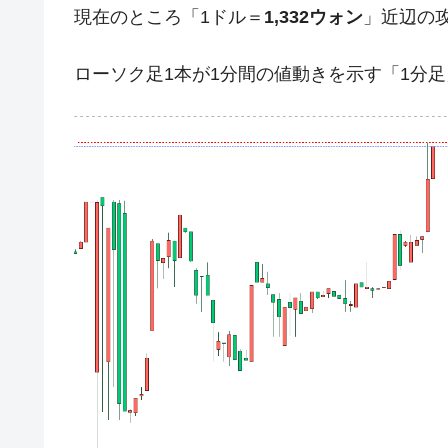
現在のところ「1ドル＝
1,332ウォン
」近辺の
韓国政府「2035年までに18.4GW規
『Money1』
JPモルガン「韓国レバレッジETFの
『Money1』
ローソク足1本が1分間の値動きを示す「1分
韓国『国民年金公団』株価暴落で200
『Money1』
韓国政府「ニセＫ-ブランドを通報しよ
『Money1』
韓国「橋が落ちました」⇒ 耐久性「な
『Money1』
韓国鉄鋼最大手『POSCO』ズブズブ沈
『Money1』
米国下院「韓国の公務員個人をターゲ
『Money1』
する差別。許してはおかぬ
韓国ボンクラ政策室長･金容範、株価
『Money1』
韓国半導体『SKハイニックス』2026
『Money1』
韓国･加徳島新国際空港「またも暗礁」の
『Money1』
日本の誇る海洋資源調査船『白嶺』は先進技
Fact1
夏の甲子園、優勝校を最も多く輩出している
Fact1