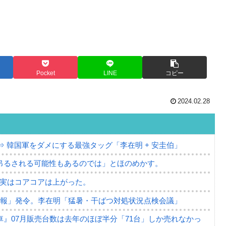
Pocket
LINE
コピー
2024.02.28
⇒ 韓国軍をダメにする最強タッグ「李在明 + 安圭伯」
吊るされる可能性もあるのでは」とほのめかす。
⇒ 実はコアコアは上がった。
警報」発令。李在明「猛暑・干ばつ対処状況点検会議」
』07月販売台数は去年のほぼ半分「71台」しか売れなかっ