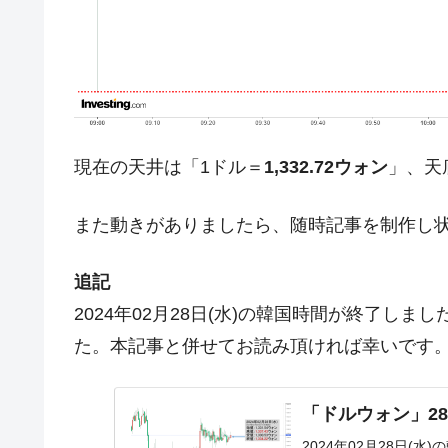
今話題の「楽天ライオンズ」とは？
Fact1
奇跡の毛色「白毛馬」とは？
Fact1
全て勝つといくら？ 競馬GI競走で勝利騎手
Fact1
平成仮面ライダーの意外すぎるモチーフとは
Fact1
現在の天井は「1ドル＝
1,332.72ウォン
」、天
発表から2日で大崩壊、鳴かず飛ばずに終わ
Fact1
日本人マスターズ挑戦の歴史。松山以前に最
Fact1
また動きがありましたら、随時記事を制作し
甲子園通算本塁打、最多の清原に次いで多く
Fact1
追記
セレクトセールの高額取引馬が稼いだ金額と
Fact1
2024年02月28日(水)の韓国時間が終了し
た。本記事と併せてお読み頂ければ幸いです
「ドルウォン」28
2024年02月28日(