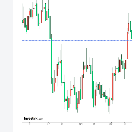
韓国大統領府ボンクラ政策室長が告発さ
『Money1』
壟断
韓国･警察職員が「丸刈りになって抗
『Money1』
中国だけが鉄鋼輸出を異常増加させる 
『Money1』
韓国製造業「半導体絶好調」のウラで他
『Money1』
【米韓激突案件】韓国消費者院が『クーパ
『Money1』
韓国で猛暑。南東部では干ばつ
『Money1』
韓国型イージス搭載の次世代駆逐艦「KD
『Money1』
【対日本円】ウォン安が急進！ 日米
『Money1』
韓国政府『BYD』車への補助金を全廃 
『Money1』
1.9倍！
在韓米国大使スティールが着韓！⇒ 
『Money1』
ドを掲げる「在韓反米勢力」