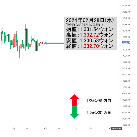
れた ⇒ 国家が行った恐るべき株価操作であり、空前の国政
議活動」
⇒ 中国の過剰生産が世界を蝕む。
業種は全般的「不調」⇒ PSIが示す現況は決して良くない。
ン』1人当たり賠償10万ウォンを認定 ⇒ 総額3兆7,000億
DX」1番艦、2032年竣工と公示
の協調に韓国がいっちょがみしたのでは。
⇒ 実は韓国で『BYD』車は売れている。6カ月で対前年同期比
さっそく空港に詰めかけ「出て行け！」「極右勢力」のプラカー