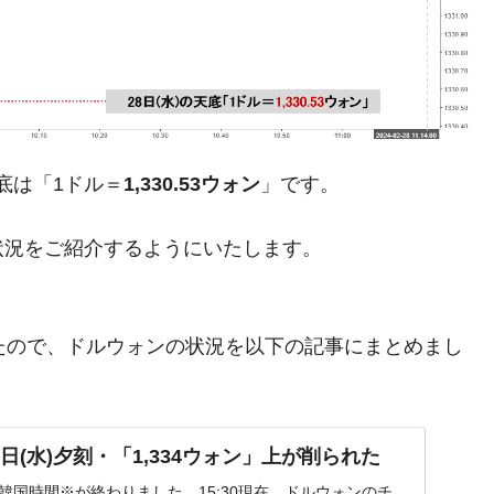
がもらえる賞金とは？
？
底は「1ドル＝
1,330.53ウォン
」です。
りそうなスーパーリーグとは？
高位だった選手とは？
状況をご紹介するようにいたします。
打っている意外な選手とは？
は？
ましたので、ドルウォンの状況を以下の記事にまとめまし
。
日(水)夕刻・「1,334ウォン」上が削られた
水)の韓国時間※が終わりました。15:30現在、ドルウォンのチ