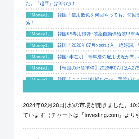
た。『起亜』は9台だけ
韓国「信用赦免を何回やっても、何回や
『Money1』
落！
韓国K9専用砲弾･装薬自動供給装甲車両
『Money1』
韓国「2026年07月の輸出入」絶好調
『Money1』
韓国･李在明「青年層の雇用状況が悪い
『Money1』
【韓国の外貨準備】2026年07月は4,2
『Money1』
韓国「ここは北朝鮮なのか。選管がサ
『Money1』
韓国･李在明さっそく不動産対策で浅
『Money1』
韓国は「中国と同じく」投資に不適格
『Money1』
2024年02月28日(水)の市場が開きました。
『韓国銀行』が「金の保有量を増やし
『Money1』
ています（チャートは『Investing.com』よ
韓国･外為取引量「1日当たり1,214.
『Money1』
韓国･帰ってきた李在明。李在明を支持し
『Money1』