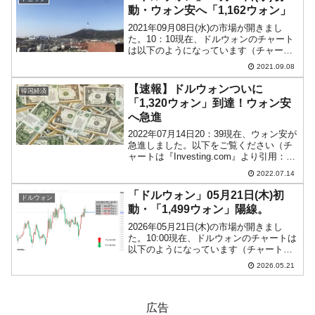
動・ウォン安へ「1,162ウォン」
2021年09月08日(水)の市場が開きまし
た。10：10現在、ドルウォンのチャート
は以下のようになっています（チャート
は『Investing.com』より引用）。前日は
2021.09.08
長い陽線となりましたが、上は削られま
した。本日も陽線ですが現在のところ...
【速報】ドルウォンついに
韓国経済
「1,320ウォン」到達！ウォン安
へ急進
2022年07月14日20：39現在、ウォン安が
急進しました。以下をご覧ください（チ
ャートは『Investing.com』より引用：以
下同）。現在「1ドル＝1,320ウォン」近
2022.07.14
辺の攻防ですが、一時は「1ドル＝1,322
ウォン」に達しました。...
「ドルウォン」05月21日(木)初
ドルウォン
動・「1,499ウォン」陽線。
2026年05月21日(木)の市場が開きまし
た。10:00現在、ドルウォンのチャートは
以下のようになっています（チャートは
『Investing.com』より引用）。前日は陰
2026.05.21
線で締まりました。本日は現在のところ
陽線。「1ドル＝1,499ウォン...
広告