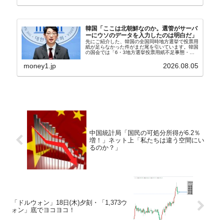
韓国「ここは北朝鮮なのか。選管がサーバ
ーにウソのデータを入力したのは明白だ」
先にご紹介した、韓国の全国同時地方選挙で投票用
紙が足らなかった件がまだ尾を引いています。韓国
の国会では「6・3地方選挙投票用紙不足事態・国
政調査特別委員会」が設けられ、調査を続けていま
す。『国民の力』の朱晋佑（チュ・ジヌ）議員はそ
money1.jp
2026.08.05
の委員の一...
中国統計局「国民の可処分所得が6.2％
増！」ネット上「私たちは違う空間にい
るのか？」
「ドルウォン」18日(木)夕刻・「1,373ウ
ォン」底でヨコヨコ！