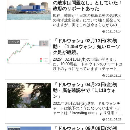
の放水は問題なし」としていた！
政府のリポートあった
現在、韓国が「日本の福島原発の処理水
の海洋放出決定」について強く反発して
いますが、実はこれは今さらながらの
「反日行為」であり、いかにも韓国なダ
2021.04.14
ブルスタンダードなのです。韓国メディ
ア『ソウル経済』に「政府、昨年『福島
「ドルウォン」02月13日(木)初
トピック
汚染水問題ない』と結論出し...
動・「1,454ウォン」短いローソ
ク足が継続。
2025年02月13日(木)の市場が開きまし
た。10:00現在、ドルウォンのチャートは
以下のようになっています（チャートは
『Investing.com』より引用）。上がりま
2025.02.13
せんねえ……が続いています(笑)。上を押
さえられたローソク足が続いて...
「ドルウォン」04月23日(金)初
トピック
動・底を確認中で「1,118ウォ
ン」
2021年04月23日(金)現在、ドルウォンチ
ャートは以下のようになっています（チ
ャートは『Investing.com』より引用：以
下同）。前日のウォン進行を引き継いで
2021.04.23
ウォン安方向で始まったのですが、現在
は陰線で「1ドル＝1,118ウォン」...
「ドルウォン」09月08日(水)初
トピック