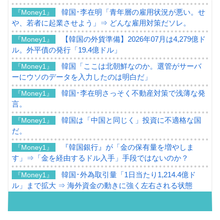
韓国･李在明「青年層の雇用状況が悪い。せ
『Money1』
や、若者に起業させよう」⇒ どんな雇用対策だソレ。
【韓国の外貨準備】2026年07月は4,279億ド
『Money1』
ル。外平債の発行「19.4億ドル」
韓国「ここは北朝鮮なのか。選管がサーバ
『Money1』
ーにウソのデータを入力したのは明白だ」
韓国･李在明さっそく不動産対策で浅薄な発
『Money1』
言。
韓国は「中国と同じく」投資に不適格な国
『Money1』
だ。
『韓国銀行』が「金の保有量を増やしま
『Money1』
す」⇒「金を経由するドル入手」手段ではないのか？
韓国･外為取引量「1日当たり1,214.4億ド
『Money1』
ル」まで拡大 ⇒ 海外資金の動きに強く左右される状態
韓国･帰ってきた李在明。李在明を支持しな
『Money1』
い「50.5％」に上昇