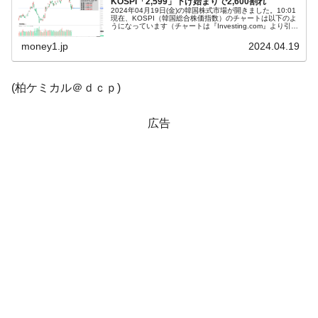
KOSPI「2,599」下げ始まりで2,600割れ
2024年04月19日(金)の韓国株式市場が開きました。10:01
現在、KOSPI（韓国総合株価指数）のチャートは以下のよ
韓国「2026年1Q 資金循環統計」面白い結果
『Money1』
うになっています（チャートは『Investing.com』より引
用）。下げて始まりました。KOSPIは「2,600」割...
に。
money1.jp
2024.04.19
韓国化学企業最大手『ロッテケミカル』純
『Money1』
借入金が約8兆。信用格付け「ネガティブ」にダウン
(柏ケミカル＠ｄｃｐ)
韓国株式市場･暗黒の火曜日。サーキットブ
『Money1』
レイカーも発動！ 半導体2銘柄の暴落
広告
韓国･カードローン金利「15％」突破！
『Money1』
日本の誇る海洋資源調査船『白嶺』は先進技術の
Fact1
塊！
夏の甲子園、優勝校を最も多く輩出している都道
Fact1
府県とは？
今話題の「楽天ライオンズ」とは？
Fact1
奇跡の毛色「白毛馬」とは？
Fact1
全て勝つといくら？ 競馬GI競走で勝利騎手がもら
Fact1
える賞金とは？