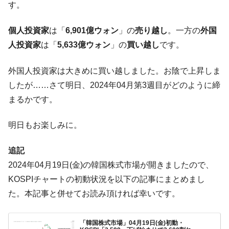
す。
営業利益80.2％も減少
米国下院「韓国の公務員個人をターゲット
『Money1』
個人投資家
は「
6,901億ウォン
」の
売り越し
。一方の
外国
にぶん殴る法案」提出！⇒ クーパン問題は合衆国企業に対
人投資家
は「
5,633億ウォン
」の
買い越し
です。
する差別。許してはおかぬ
韓国ボンクラ政策室長･金容範、株価暴落に
『Money1』
外国人投資家は大きめに買い越しました。お陰で上昇しま
他人事のような発言。
したが……さて明日、2024年04月第3週目がどのように締
韓国半導体『SKハイニックス』2026年2Qの
『Money1』
まるかです。
業績「史上最高益」当期純利益は前年同期比13.4倍に。
韓国･加徳島新国際空港「またも暗礁」の危
『Money1』
明日もお楽しみに。
機 ⇒ 10.7兆では損が出るからできない。
【速報】韓国株式市場の暴落・本日07月29
『Money1』
追記
日(水)もサイドカー・サーキットブレイカーの二段コンボ
2024年04月19日(金)の韓国株式市場が開きましたので、
発動！
KOSPIチャートの初動状況を以下の記事にまとめまし
IT産業は人を雇用する効果は低い。全産業の
『Money1』
た。本記事と併せてお読み頂ければ幸いです。
半分未満しか雇用を生まない
韓国「株式市場が賭博場のように変質した
『Money1』
「韓国株式市場」04月19日(金)初動・
のは政界の責任だ」