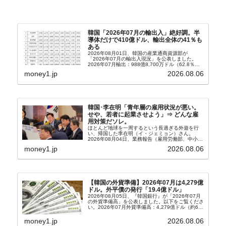
韓国「2026年07月の輸出入」絶好調。半
導体だけで410億ドル、輸出全体の41％も
ある
2026年08月01日、韓国の産業通商資源部が
「2026年07月の輸出入現況」を公表しました。
2026年07月輸出：988億8,700万ドル（62.8％）
輸入：685億6,300万ドル（26.5％）貿易収支：
money1.jp
2026.08.06
303億2,400万ドル2026...
韓国･李在明「青年層の雇用状況が悪い。
せや、若者に起業させよう」⇒ どんな雇
用対策だソレ。
ほとんど地球を一周するという長過ぎる外遊を行
い、帰国した李在明（イ・ジェミョン）さん。
2026年08月04日、業務報告（雇用労働部、中小ベ
ンチャー企業部、公正取引委員会）を主催。この席
money1.jp
2026.08.06
上、韓国大統領に成りおおせた李在明（イ・ジェミ
ョン）さん...
【韓国の外貨準備】2026年07月は4,279億
ドル。外平債の発行「19.4億ドル」
2026年08月05日、『韓国銀行』が「2026年07月
の外貨準備高」を公表しました。以下をご覧くださ
い。2026年07月外貨準備高：4,279億ドル（約67
兆4,456億円）※前月比：+6億ドル＜＜内訳＞＞
⇒Securities：3,80...
money1.jp
2026.08.06