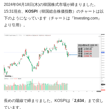
韓国大統領府ボンクラ政策室長が告発され
2024年04月18日(木)の韓国株式市場が締まりました。
『Money1』
た ⇒ 国家が行った恐るべき株価操作であり、空前の国政壟
15:31現在、
KOSPI
（韓国総合株価指数）のチャートは以
断
下のようになっています（チャートは『Investing.com』
韓国･警察職員が「丸刈りになって抗議活
『Money1』
より引用）。
動」
中国だけが鉄鋼輸出を異常増加させる ⇒ 中
『Money1』
国の過剰生産が世界を蝕む。
韓国製造業「半導体絶好調」のウラで他業
『Money1』
種は全般的「不調」⇒ PSIが示す現況は決して良くない。
【米韓激突案件】韓国消費者院が『クーパ
『Money1』
ン』1人当たり賠償10万ウォンを認定 ⇒ 総額3兆7,000億
韓国で猛暑。南東部では干ばつ
『Money1』
韓国型イージス搭載の次世代駆逐艦
『Money1』
「KDDX」1番艦、2032年竣工と公示
【対日本円】ウォン安が急進！ 日米の協調
『Money1』
長めの陽線で締まりました。KOSPIは「
2,634
」まで戻し
に韓国がいっちょがみしたのでは。
ています。