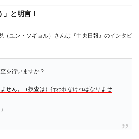
兆蒸発。
う」と明言！
うキャンペーン」⇒ あの名物教授も登場！
さすぎ」では。
尹錫悦（ユン・ソギョル）さんは『中央日報』のインタビ
む。営業利益80.2％も減少
ットにぶん殴る法案」提出！⇒ クーパン問題は合衆国企業に対
暴落に他人事のような発言。
捜査を行いますか？
年2Qの業績「史上最高益」当期純利益は前年同期比13.4倍に。
りません。（捜査は）行われなければなりませ
危機 ⇒ 10.7兆では損が出るからできない。
月29日(水)もサイドカー・サーキットブレイカーの二段コンボ
う」
産業の半分未満しか雇用を生まない
したのは政界の責任だ」