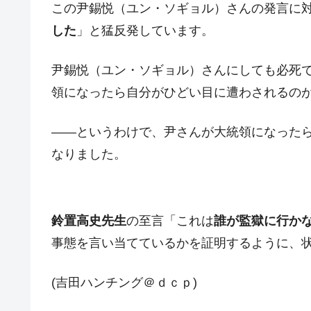
この尹錫悦（ユン・ソギョル）さんの発言に
日本の誇る海洋資源調査船『白嶺』は先進技
Fact1
した
」と猛反発しています。
夏の甲子園、優勝校を最も多く輩出している
Fact1
今話題の「楽天ライオンズ」とは？
Fact1
尹錫悦（ユン・ソギョル）さんにしても必死
奇跡の毛色「白毛馬」とは？
Fact1
領になったら自分がひどい目に遭わされるの
全て勝つといくら？ 競馬GI競走で勝利騎手
Fact1
――というわけで、尹さんが大統領になった
平成仮面ライダーの意外すぎるモチーフとは
Fact1
なりました。
発表から2日で大崩壊、鳴かず飛ばずに終わ
Fact1
日本人マスターズ挑戦の歴史。松山以前に最
Fact1
甲子園通算本塁打、最多の清原に次いで多く
Fact1
鈴置高史先生
の至言「これは
誰が監獄に行か
事態を言い当てているかを証明するように、
セレクトセールの高額取引馬が稼いだ金額と
Fact1
(吉田ハンチング＠ｄｃｐ)