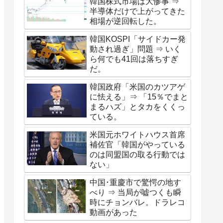
韓国株式市場は大惨事 ⇒
半導体だけで上がってきた
相場が逆回転した。
韓国KOSPI「サイドカー発
動され過ぎ」問題 ⇒ いく
ら何でも41回は落ちすぎ
だ。
韓国政府「米国のカツアゲ
に怯える」⇒ 「15％でまと
まるハズ」とタカをくくっ
ている。
米国元ホワイトハウス首席
補佐官「韓国がやっている
のは同盟国の取る行動では
ない」
中国･重慶市で驚愕の地す
べり ⇒ 当局が嘘つくも瞬
時にチョンバレ。ドラレコ
動画があった