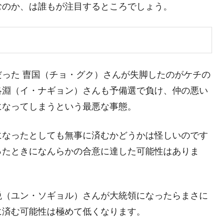
議活動」
むのか、は誰もが注目するところでしょう。
⇒ 中国の過剰生産が世界を蝕む。
業種は全般的「不調」⇒ PSIが示す現況は決して良くない。
ン』1人当たり賠償10万ウォンを認定 ⇒ 総額3兆7,000億
った 曺国（チョ・グク）さんが失脚したのがケチの
洛淵（イ・ナギョン）さんも予備選で負け、仲の悪い
DX」1番艦、2032年竣工と公示
になってしまうという最悪な事態。
の協調に韓国がいっちょがみしたのでは。
⇒ 実は韓国で『BYD』車は売れている。6カ月で対前年同期比
になったとしても無事に済むかどうかは怪しいのです
ったときになんらかの合意に達した可能性はありま
さっそく空港に詰めかけ「出て行け！」「極右勢力」のプラカー
模のAIデータセンター整備」⇒ だから無理だってば。
悦（ユン・ソギョル）さんが大統領になったらまさに
に済む可能性は極めて低くなります。
清算はほぼ終わった」