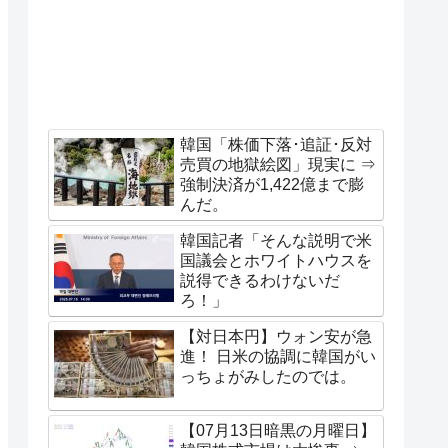
韓国「株価下落･追証･反対
売買の地獄絵図」現実に ⇒
強制決済が1,422億まで膨
んだ。
韓国記者「そんな説明で米
国議会とホワイトハウスを
説得できるわけないだ
ろ！」
【対日本円】ウォン安が急
進！ 日米の協調に韓国がい
っちょがみしたのでは。
【07月13日暗黒の月曜日】