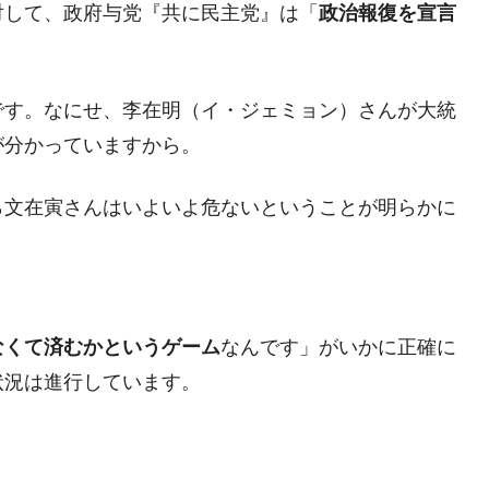
対して、政府与党『共に民主党』は「
政治報復を宣言
術の塊！
都道府県とは？
です。なにせ、李在明（イ・ジェミョン）さんが大統
が分かっていますから。
がもらえる賞金とは？
ら文在寅さんはいよいよ危ないということが明らかに
？
りそうなスーパーリーグとは？
高位だった選手とは？
打っている意外な選手とは？
なくて済むかというゲーム
なんです」がいかに正確に
状況は進行しています。
は？