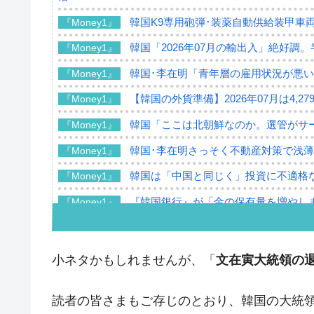
韓国K9専用砲弾･装薬自動供給装甲車両
『Money1』
韓国「2026年07月の輸出入」絶好調
『Money1』
韓国･李在明「青年層の雇用状況が悪い
『Money1』
【韓国の外貨準備】2026年07月は4,2
『Money1』
韓国「ここは北朝鮮なのか。選管がサ
『Money1』
韓国･李在明さっそく不動産対策で浅
『Money1』
韓国は「中国と同じく」投資に不適格
『Money1』
『韓国銀行』が「金の保有量を増やし
『Money1』
韓国･外為取引量「1日当たり1,214.
『Money1』
韓国･帰ってきた李在明。李在明を支持し
『Money1』
小ネタかもしれませんが、「
文在寅大統領の
韓国大統領府ボンクラ政策室長が告発さ
『Money1』
壟断
読者の皆さまもご存じのとおり、韓国の大統