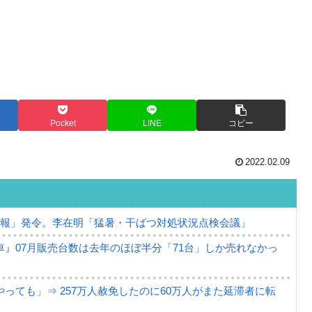
Pocket
LINE
コピー
2022.02.09
警報」発令。李在明「猛暑・干ばつ対処状況点検会議」
』07月販売台数は去年のほぼ半分「71台」しか売れなかっ
っても」⇒ 257万人赦免したのに60万人がまた延滞者に転