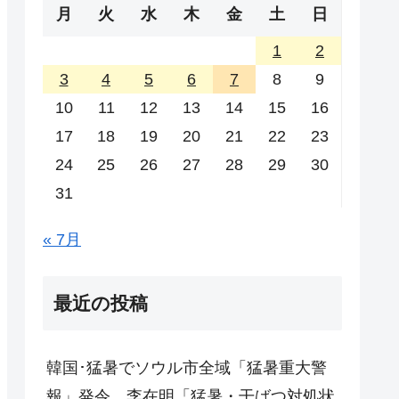
月
火
水
木
金
土
日
1
2
3
4
5
6
7
8
9
10
11
12
13
14
15
16
17
18
19
20
21
22
23
24
25
26
27
28
29
30
31
« 7月
最近の投稿
韓国･猛暑でソウル市全域「猛暑重大警
報」発令。李在明「猛暑・干ばつ対処状