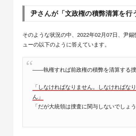
韓国『国民年金公団』株価暴落で200
『Money1』
尹さんが「文政権の積弊清算を行
韓国政府「ニセＫ-ブランドを通報しよ
『Money1』
韓国「橋が落ちました」⇒ 耐久性「な
『Money1』
そのような状況の中、2022年02月07日、
韓国鉄鋼最大手『POSCO』ズブズブ沈
『Money1』
ューの以下のように答えています。
米国下院「韓国の公務員個人をターゲ
『Money1』
する差別。許してはおかぬ
韓国ボンクラ政策室長･金容範、株価
『Money1』
――執権すれば前政権の積弊を清算する
韓国半導体『SKハイニックス』2026
『Money1』
「しなければなりません。しなければな
韓国･加徳島新国際空港「またも暗礁」の
『Money1』
ん」
【速報】韓国株式市場の暴落・本日07
『Money1』
「だが大統領は捜査に関与しないでしょ
発動！
IT産業は人を雇用する効果は低い。全
『Money1』
韓国「株式市場が賭博場のように変質
『Money1』