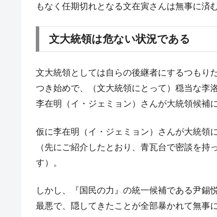
韓国･警察職員が「丸刈りになって抗
もなく任期切れとなる文在寅さんは無事に済
『Money1』
中国だけが鉄鋼輸出を異常増加させる 
『Money1』
文大統領は危ない状況である
韓国製造業「半導体絶好調」のウラで他
『Money1』
【米韓激突案件】韓国消費者院が『クーパ
『Money1』
文大統領としては自らの後継者にするつもりだ
韓国で猛暑。南東部では干ばつ
『Money1』
つき始めで、（文大統領にとって）穏当な李
韓国型イージス搭載の次世代駆逐艦「KD
『Money1』
李在明（イ・ジェミョン）さんが大統領候補
【対日本円】ウォン安が急進！ 日米
『Money1』
韓国政府『BYD』車への補助金を全廃 
『Money1』
仮に李在明（イ・ジェミョン）さんが大統領
1.9倍！
（先にご紹介したとおり、青瓦台で密談を持
在韓米国大使スティールが着韓！⇒ 
『Money1』
す）。
ドを掲げる「在韓反米勢力」
韓国政府「2035年までに18.4GW規
『Money1』
しかし、『国民の力』の統一候補である尹錫
最悪で、隠してきたことが全部暴かれて無事
JPモルガン「韓国レバレッジETFの
『Money1』