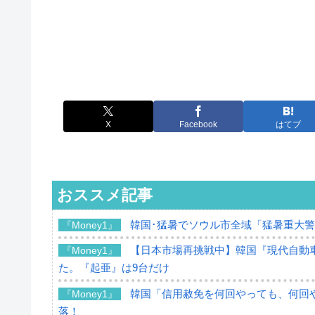
X
Facebook
はてブ
おススメ記事
韓国･猛暑でソウル市全域「猛暑重大
『Money1』
【日本市場再挑戦中】韓国『現代自動車
『Money1』
た。『起亜』は9台だけ
韓国「信用赦免を何回やっても、何回や
『Money1』
落！