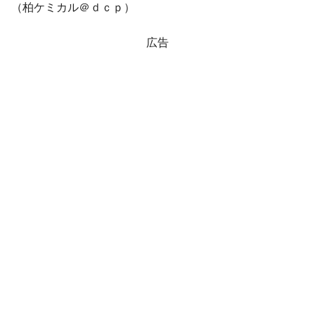
（柏ケミカル＠ｄｃｐ）
広告