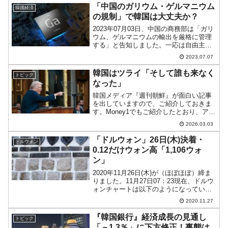
外交部アジア局の劉勁松（りゅう・けい
「中国のガリウム・ゲルマニウム
韓国経済
しょう）...
の規制」で韓国は大丈夫か？
2023年07月03日、中国の商務部は「ガリ
ウム、ゲルマニウムの輸出を厳格に管理
する」と告知しました。一応は自由主義
陣営国に身を置く韓国にも影響があると
2023.07.07
考えられます。「韓国は大丈夫なの
か？」ですが、2023年07月04日、韓国の
韓国はツライ「そして誰も来なく
トピック
産業通商資源...
なった」
韓国メディア『週刊朝鮮』が面白い記事
を出していますので、ご紹介しておきま
す。Money1でもご紹介したとおり、アメ
リカ合衆国の連邦最高裁判所が「トラン
2026.03.03
プ大統領・政権が推進してきた相互関税
は違法」という判決を下し、合衆国政府
「ドルウォン」26日(木)決着・
ドルウォン
はカツアゲの法的根...
0.12だけウォン高「1,106ウォ
ン」
2020年11月26日(木)が（ほぼほぼ）締ま
りました。11月27日07：23現在、ドルウ
ォンチャートは以下のようになっていま
す（チャートは『Investing.com』より引
2020.11.27
用：以下同）。ローソク足の実体線がほ
ぼなくなって締まりました。う...
『韓国銀行』経済成長の見通し
トピック
「－1.3％」に下方修正！事態は