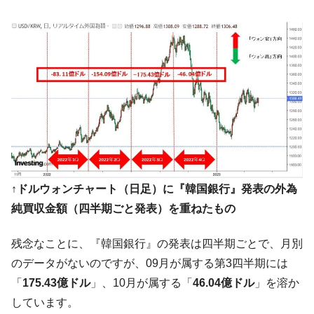
韓国「株式市場が賭博場のように変質した
『Money1』
のは政界の責任だ」
韓国「2026年1Q 資金循環統計」面白い結果
『Money1』
に。
韓国化学企業最大手『ロッテケミカル』純
『Money1』
借入金が約8兆。信用格付け「ネガティブ」にダウン
韓国株式市場･暗黒の火曜日。サーキットブ
『Money1』
レイカーも発動！ 半導体2銘柄の暴落
日本の誇る海洋資源調査船『白嶺』は先進技術の
Fact1
↑ドルウォンチャート（日足）に『韓国銀行』発表の外為
塊！
純買収金額（四半期ごと発表）を重ねたもの
夏の甲子園、優勝校を最も多く輩出している都道
Fact1
府県とは？
残念なことに、『韓国銀行』の発表は四半期ごとで、月別
今話題の「楽天ライオンズ」とは？
Fact1
のデータがないのですが、09月が属する第3四半期には
奇跡の毛色「白毛馬」とは？
Fact1
「
175.43億ドル
」、10月が属する「
46.04億ドル
」を溶か
全て勝つといくら？ 競馬GI競走で勝利騎手がもら
Fact1
しています。