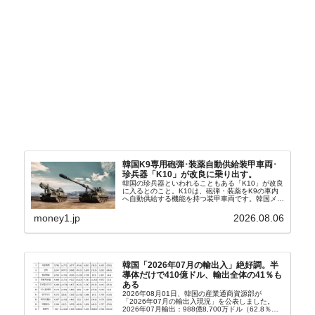
韓国K9専用砲弾･装薬自動供給装甲車両･
珍兵器「K10」が改良に乗り出す。
韓国の珍兵器といわれることもある「K10」が改良
に入るとのこと。K10は、砲弾・装薬をK9の車内
へ自動供給する機能を持つ装甲車両です。韓国メデ
ィア『Chosun Biz』が報じていますので、同記事
から以下に一部を引きます。2005年に初めて...
money1.jp
2026.08.06
韓国「2026年07月の輸出入」絶好調。半
導体だけで410億ドル、輸出全体の41％も
ある
2026年08月01日、韓国の産業通商資源部が
「2026年07月の輸出入現況」を公表しました。
2026年07月輸出：988億8,700万ドル（62.8％）