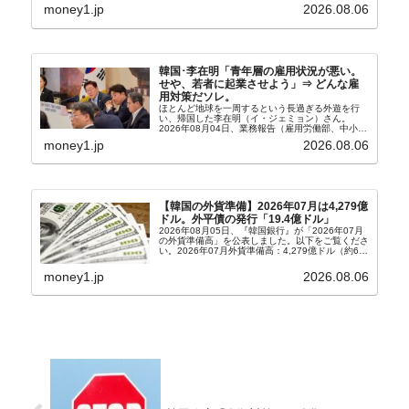
輸入：685億6,300万ドル（26.5％）貿易収支：
money1.jp
2026.08.06
303億2,400万ドル2026...
韓国･李在明「青年層の雇用状況が悪い。
せや、若者に起業させよう」⇒ どんな雇
用対策だソレ。
ほとんど地球を一周するという長過ぎる外遊を行
い、帰国した李在明（イ・ジェミョン）さん。
2026年08月04日、業務報告（雇用労働部、中小ベ
ンチャー企業部、公正取引委員会）を主催。この席
money1.jp
2026.08.06
上、韓国大統領に成りおおせた李在明（イ・ジェミ
ョン）さん...
【韓国の外貨準備】2026年07月は4,279億
ドル。外平債の発行「19.4億ドル」
2026年08月05日、『韓国銀行』が「2026年07月
の外貨準備高」を公表しました。以下をご覧くださ
い。2026年07月外貨準備高：4,279億ドル（約67
兆4,456億円）※前月比：+6億ドル＜＜内訳＞＞
⇒Securities：3,80...
money1.jp
2026.08.06