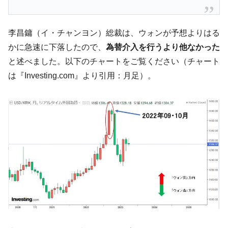
【対日本円】ウォン安が急進！ 日米の協調
『Money1』
に韓国がいっちょがみしたのでは。
李昌鏞（イ・チャンヨン）総裁は、ウォンが予想よりはる
韓国政府『BYD』車への補助金を全廃 ⇒ 実
『Money1』
は韓国で『BYD』車は売れている。6カ月で対前年同期比
かに急速に下落したので、
為替介入を行うより他なかった
1.9倍！
と述べました。以下のチャートをご覧ください（チャート
在韓米国大使スティールが着韓！⇒ さっそ
『Money1』
は『Investing.com』より引用：月足）。
く空港に詰めかけ「出て行け！」「極右勢力」のプラカー
ドを掲げる「在韓反米勢力」
韓国政府「2035年までに18.4GW規模のAIデ
『Money1』
ータセンター整備」⇒ だから無理だってば。
JPモルガン「韓国レバレッジETFの清算は
『Money1』
ほぼ終わった」
韓国『国民年金公団』株価暴落で200兆蒸
『Money1』
発。
韓国政府「ニセＫ-ブランドを通報しようキ
『Money1』
ャンペーン」⇒ あの名物教授も登場！
韓国「橋が落ちました」⇒ 耐久性「なさす
『Money1』