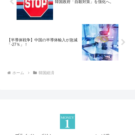
韓国政府「自殺対策」を強化へ。
【半導体戦争】中国の半導体輸入が急減
「-27％」！
ホーム
韓国経済