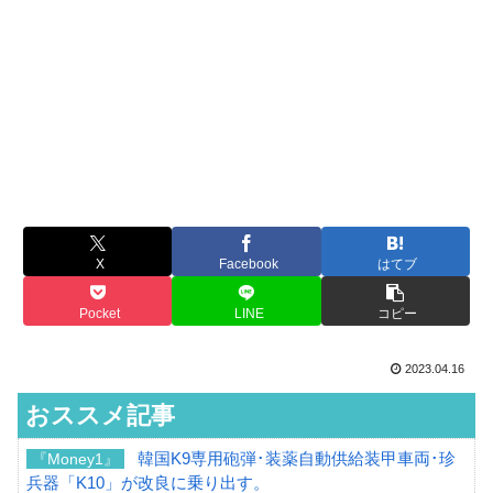
X
Facebook
はてブ
Pocket
LINE
コピー
2023.04.16
おススメ記事
韓国K9専用砲弾･装薬自動供給装甲車両･珍
『Money1』
兵器「K10」が改良に乗り出す。