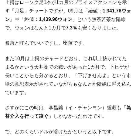
上掲はローソク足1本が1カ月のプライスアクションを示
ぎ」では。
す「月足」チャートですが、09月は「始値：
1,341.76ウォ
韓国鉄鋼最大手『POSCO』ズブズブ沈む。
『Money1』
ン
」⇒「終値：
1,439.96ウォン
」という無茶苦茶な陽線
営業利益80.2％も減少
で、ウォンはなんと1カ月で
7.3％
も安くなりました。
米国下院「韓国の公務員個人をターゲット
『Money1』
にぶん殴る法案」提出！⇒ クーパン問題は合衆国企業に対
暴落と呼んでいいですし、墜落です。
する差別。許してはおかぬ
韓国ボンクラ政策室長･金容範、株価暴落に
『Money1』
また10月は上掲のチャードどおり、これ以上抜かれてた
他人事のような発言。
まるかという天井圏での戦いがあった1カ月で、下ヒゲが
韓国半導体『SKハイニックス』2026年2Qの
『Money1』
長いことからも分かるとおり、「下げませんよ」という市
業績「史上最高益」当期純利益は前年同期比13.4倍に。
場の意思表示がされていながらもなんとか陰線に抑え込ん
韓国･加徳島新国際空港「またも暗礁」の危
『Money1』
でいます。
機 ⇒ 10.7兆では損が出るからできない。
【速報】韓国株式市場の暴落・本日07月29
『Money1』
さすがにこの時は、李昌鏞（イ・チャンヨン）総裁も「
為
日(水)もサイドカー・サーキットブレイカーの二段コンボ
替介入を行って凌ぐ
」しかなかったわけです。
発動！
IT産業は人を雇用する効果は低い。全産業の
『Money1』
で、どのくらいドルが溶けたかというと以下です。
半分未満しか雇用を生まない