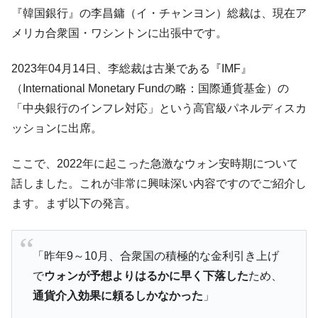
韓国･帰ってきた李在明。李在明を支持しな
『韓国銀行』の李昌鏞（イ・チャンヨン）総裁は、現在ア
『Money1』
い「50.5％」に上昇
メリカ合衆国・ワシントンに出張中です。
韓国大統領府ボンクラ政策室長が告発され
『Money1』
た ⇒ 国家が行った恐るべき株価操作であり、空前の国政壟
2023年04月14日、李総裁は古巣である『IMF』
断
（International Monetary Fundの略：国際通貨基金）の
韓国･警察職員が「丸刈りになって抗議活
『Money1』
「中央銀行のインフレ対応」という高官級パネルディスカ
動」
ッションに出席。
中国だけが鉄鋼輸出を異常増加させる ⇒ 中
『Money1』
国の過剰生産が世界を蝕む。
ここで、2022年に起こった急激なウォン安時期について
話しました。これが非常に興味深い内容ですのでご紹介し
韓国製造業「半導体絶好調」のウラで他業
『Money1』
種は全般的「不調」⇒ PSIが示す現況は決して良くない。
ます。まず以下の発言。
【米韓激突案件】韓国消費者院が『クーパ
『Money1』
ン』1人当たり賠償10万ウォンを認定 ⇒ 総額3兆7,000億
「昨年9～10月、合衆国の積極的な金利引き上げ
韓国で猛暑。南東部では干ばつ
『Money1』
で
ウォンが予想よりはるかに早く下落した
ため、
韓国型イージス搭載の次世代駆逐艦
『Money1』
通貨介入効果に頼るしかなかった
」
「KDDX」1番艦、2032年竣工と公示