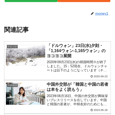
money1
関連記事
「ドルウォン」23日(水)夕刻・
トピック
「1,164ウォン-1,165ウォン」の
ヨコヨコ展開
2020年09月23日(水)の韓国時間※が終了
しました。15：52現在、ドルウォンチャ
ートは以下のようになっています（チャ
ートは『Investing.com』より引用：以下
2020.09.23
同）。まだ陽線でウォン安進行ですが、
天地4.3ウォンぐらいの狭いエリ...
中国外交部が「韓国と中国の若者
中国経済
は本をよく読もう」
2023年06月16日、中国の外交部が興味深
いプレスリリースを出しています。中国
と韓国の若者が、中韓友好のためにもっ
と本を読み、もっと交流し、もっと行動
2023.06.18
することを勧めます。2023年06月16日、