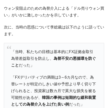
える賞金とは？
ウォン安阻止のための為替介入による「ドル売りウォン買
平成仮面ライダーの意外すぎるモチーフとは？
Fact1
い」がいかに激しかったかを示しています。
発表から2日で大崩壊、鳴かず飛ばずに終わりそう
Fact1
なスーパーリーグとは？
次に、当時の思惑について李総裁は以下のように語ってい
日本人マスターズ挑戦の歴史。松山以前に最高位
Fact1
ます。
だった選手とは？
甲子園通算本塁打、最多の清原に次いで多く打っ
Fact1
ている意外な選手とは？
「当時、私たちの目標は基本的にFX証拠金取引
セレクトセールの高額取引馬が稼いだ金額とは？
Fact1
為替差益取引を防止し、
為替不安の悪循環を防ぐ
こと
だった」
「FXデリバティブの満期は3～6カ月なので、為
替レートが特定のしきい値や予想より早く切り下
げられると、投資家は数カ月で莫大な損失を被る
可能性があるが、
韓国の事例は短期的な緩和装置
としての為替介入を上げた良い例
だった」