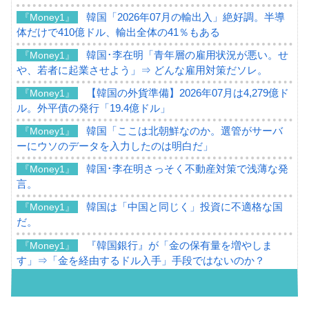
韓国「2026年07月の輸出入」絶好調。半導
『Money1』
体だけで410億ドル、輸出全体の41％もある
韓国･李在明「青年層の雇用状況が悪い。せ
『Money1』
や、若者に起業させよう」⇒ どんな雇用対策だソレ。
【韓国の外貨準備】2026年07月は4,279億ド
『Money1』
ル。外平債の発行「19.4億ドル」
韓国「ここは北朝鮮なのか。選管がサーバ
『Money1』
ーにウソのデータを入力したのは明白だ」
韓国･李在明さっそく不動産対策で浅薄な発
『Money1』
言。
韓国は「中国と同じく」投資に不適格な国
『Money1』
だ。
『韓国銀行』が「金の保有量を増やしま
『Money1』
す」⇒「金を経由するドル入手」手段ではないのか？
韓国･外為取引量「1日当たり1,214.4億ド
『Money1』
ル」まで拡大 ⇒ 海外資金の動きに強く左右される状態