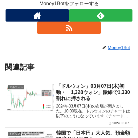
Money1Botをフォローする
Money1Bot
関連記事
「ドルウォン」03月07日(木)初
ドルウォン
動・「1,328ウォン」陰線で1,330
割れに押される
2024年03月07日(木)の市場が開きまし
た。10:00現在、ドルウォンのチャートは
以下のようになっています（チャートは
『Investing.com』より引用）。これから
2024.03.07
ローソク足の調整が入るかもしれません
が、前日は陰線が伸びて「1ドル＝...
韓国で「日本円」大人気。預金額
トピック