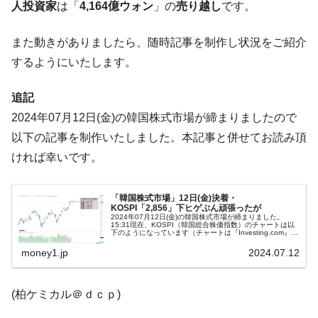
ータセンター整備」⇒ だから無理だってば。
人投資家
は「
4,164億ウォン
」の
売り越し
です。
JPモルガン「韓国レバレッジETFの清算は
『Money1』
また動きがありましたら、随時記事を制作し状況をご紹介
ほぼ終わった」
するようにいたします。
韓国『国民年金公団』株価暴落で200兆蒸
『Money1』
発。
追記
韓国政府「ニセＫ-ブランドを通報しようキ
『Money1』
2024年07月12日(金)の韓国株式市場が締まりましたので
ャンペーン」⇒ あの名物教授も登場！
以下の記事を制作いたしました。本記事と併せてお読み頂
韓国「橋が落ちました」⇒ 耐久性「なさす
『Money1』
ければ幸いです。
ぎ」では。
韓国鉄鋼最大手『POSCO』ズブズブ沈む。
『Money1』
営業利益80.2％も減少
「韓国株式市場」12日(金)決着・
KOSPI「2,856」下ヒゲぶん頑張ったが
2024年07月12日(金)の韓国株式市場が締まりました。
米国下院「韓国の公務員個人をターゲット
『Money1』
15:31現在、KOSPI（韓国総合株価指数）のチャートは以
下のようになっています（チャートは『Investing.com』よ
にぶん殴る法案」提出！⇒ クーパン問題は合衆国企業に対
り引用）。下ヒゲぶんは頑張って戻したのですが、陰線で
終わ...
money1.jp
2024.07.12
する差別。許してはおかぬ
韓国ボンクラ政策室長･金容範、株価暴落に
『Money1』
他人事のような発言。
(柏ケミカル＠ｄｃｐ)
韓国半導体『SKハイニックス』2026年2Qの
『Money1』