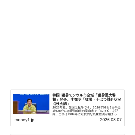
韓国･猛暑でソウル市全域「猛暑重大警
報」発令。李在明「猛暑・干ばつ対処状況
点検会議」
2026年夏。韓国は猛暑です。2026年08月2日午後
1時26分には慶尚南道の梁山市で「42.5℃」を記
録。これは1904年に近代的な気象観測が始まって
以来の韓国史上最高気温です。08月04日には、ソ
money1.jp
2026.08.07
ウル市全域への「猛暑重大警報」が発令され...