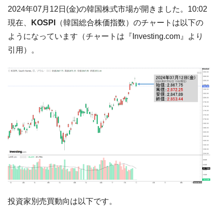
韓国･李在明さっそく不動産対策で浅薄な発
『Money1』
2024年07月12日(金)の韓国株式市場が開きました。10:02
言。
現在、
KOSPI
（韓国総合株価指数）のチャートは以下の
韓国は「中国と同じく」投資に不適格な国
『Money1』
ようになっています（チャートは『Investing.com』より
だ。
引用）。
『韓国銀行』が「金の保有量を増やしま
『Money1』
す」⇒「金を経由するドル入手」手段ではないのか？
韓国･外為取引量「1日当たり1,214.4億ド
『Money1』
ル」まで拡大 ⇒ 海外資金の動きに強く左右される状態
韓国･帰ってきた李在明。李在明を支持しな
『Money1』
い「50.5％」に上昇
韓国大統領府ボンクラ政策室長が告発され
『Money1』
た ⇒ 国家が行った恐るべき株価操作であり、空前の国政壟
断
韓国･警察職員が「丸刈りになって抗議活
『Money1』
動」
投資家別売買動向は以下です。
中国だけが鉄鋼輸出を異常増加させる ⇒ 中
『Money1』
国の過剰生産が世界を蝕む。