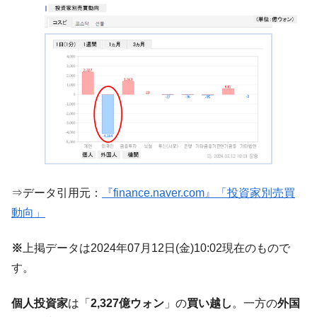
韓国製造業「半導体絶好調」のウラで他業
『Money1』
種は全般的「不調」⇒ PSIが示す現況は決して良くない。
【米韓激突案件】韓国消費者院が『クーパ
『Money1』
ン』1人当たり賠償10万ウォンを認定 ⇒ 総額3兆7,000億
韓国で猛暑。南東部では干ばつ
『Money1』
韓国型イージス搭載の次世代駆逐艦
『Money1』
「KDDX」1番艦、2032年竣工と公示
【対日本円】ウォン安が急進！ 日米の協調
『Money1』
に韓国がいっちょがみしたのでは。
⇒データ引用元：
『finance.naver.com』「投資家別売買
韓国政府『BYD』車への補助金を全廃 ⇒ 実
『Money1』
は韓国で『BYD』車は売れている。6カ月で対前年同期比
動向」
1.9倍！
※
上掲データは2024年07月12日(金)10:02現在のもので
在韓米国大使スティールが着韓！⇒ さっそ
『Money1』
く空港に詰めかけ「出て行け！」「極右勢力」のプラカー
す。
ドを掲げる「在韓反米勢力」
個人投資家
は「
2,327億ウォン
」の
買い越し
。一方の
外国
韓国政府「2035年までに18.4GW規模のAIデ
『Money1』