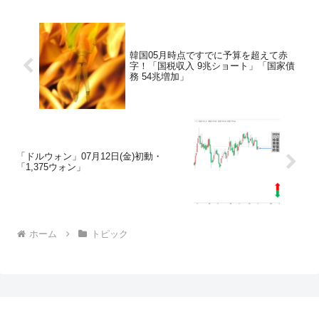
韓国05月時点ですでに予算を超えて赤
字！「国税収入 9兆ショート」「国家債
務 54兆増加」
「ドルウォン」07月12日(金)初動・
「1,375ウォン」
ホーム
トピック