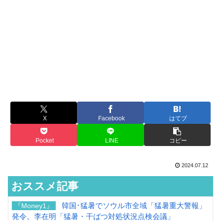
X
Facebook
はてブ
Pocket
LINE
コピー
2024.07.12
おススメ記事
韓国･猛暑でソウル市全域「猛暑重大警報」
『Money1』
発令。李在明「猛暑・干ばつ対処状況点検会議」