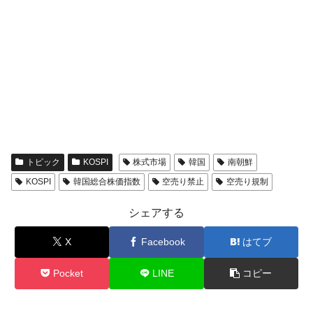
トピック
KOSPI
株式市場
韓国
南朝鮮
KOSPI
韓国総合株価指数
空売り禁止
空売り規制
シェアする
X
Facebook
はてブ
Pocket
LINE
コピー