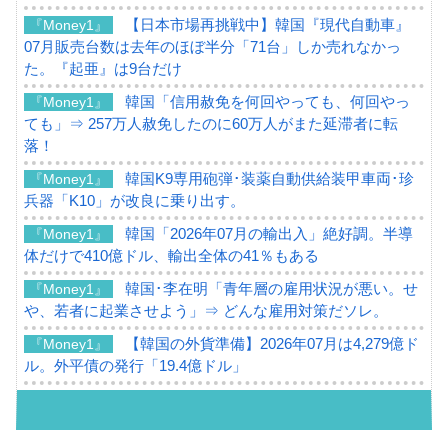
【日本市場再挑戦中】韓国『現代自動車』
『Money1』
07月販売台数は去年のほぼ半分「71台」しか売れなかっ
た。『起亜』は9台だけ
韓国「信用赦免を何回やっても、何回やっ
『Money1』
ても」⇒ 257万人赦免したのに60万人がまた延滞者に転
落！
韓国K9専用砲弾･装薬自動供給装甲車両･珍
『Money1』
兵器「K10」が改良に乗り出す。
韓国「2026年07月の輸出入」絶好調。半導
『Money1』
体だけで410億ドル、輸出全体の41％もある
韓国･李在明「青年層の雇用状況が悪い。せ
『Money1』
や、若者に起業させよう」⇒ どんな雇用対策だソレ。
【韓国の外貨準備】2026年07月は4,279億ド
『Money1』
ル。外平債の発行「19.4億ドル」
韓国「ここは北朝鮮なのか。選管がサーバ
『Money1』
ーにウソのデータを入力したのは明白だ」