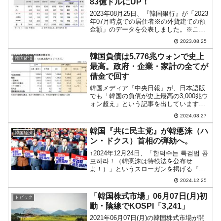
83億ドルにUP！
2023年08月25日、『韓国銀行』が「2023
年07月時点での居住者※の外貨建ての預
金額」のデータを公表しました。※この
場合の居住者の定義は「内国人と国内企
2023.08.25
業、国内に6カ月以上居住した外国人、国
内に進出している外国企業などの国内外
韓国負債は5,776兆ウォンで史上
韓国経済
貨預金」...
最高。政府・企業・家計の全てが
借金で回す
韓国メディア『中央日報』が、日本語版
でも「韓国の負債が史上最高の3,000兆ウ
ォン超え」という記事を出しています
が、正確ではありません。韓国の負債を
2024.08.27
カウントするなら、政府・企業・家計の3
つの部門を対象に合計すべきでしょう。
韓国『共に民主党』が韓悳洙（ハ
韓国経済
『韓国銀行』および...
ン・ドクス）首相の弾劾へ。
↑2024年12月24日、「한덕수는 특검법 공
포하라！（韓悳洙は特検法を公布せ
よ！）」というスローガンを掲げる『共
に民主党』議員の皆さん。2024年12月24
2024.12.25
日、韓国『共に民主党』の朴贊大（パ
ク・チャンデ）院内代表は韓悳洙（ハ
「韓国株式市場」06月07日(月)初
トピック
ン・ドクス）...
動・陰線でKOSPI「3,241」
2021年06月07日(月)の韓国株式市場が開