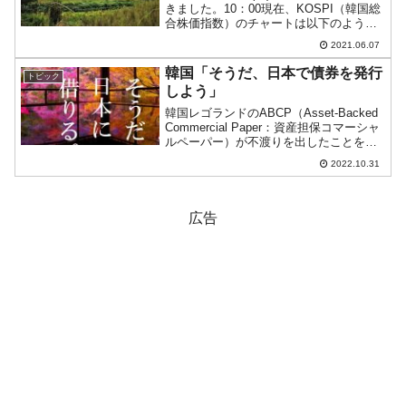
きました。10：00現在、KOSPI（韓国総
合株価指数）のチャートは以下のように
なっています（チャートは
2021.06.07
『Investing.com』より引用）。すでに上
ヒゲが出ています。上昇しましたが現在
韓国「そうだ、日本で債券を発行
トピック
は陰...
しよう」
韓国レゴランドのABCP（Asset-Backed
Commercial Paper：資産担保コマーシャ
ルペーパー）が不渡りを出したことをき
っかけに、韓国の短期資金調達市場が非
2022.10.31
常にタイトになりました。金利が急騰
し、借り換えもママならない企業...
広告