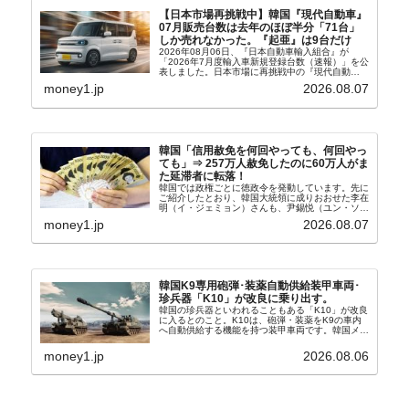
【日本市場再挑戦中】韓国『現代自動車』
07月販売台数は去年のほぼ半分「71台」
しか売れなかった。『起亜』は9台だけ
2026年08月06日、『日本自動車輸入組合』が
「2026年7月度輸入車新規登録台数（速報）」を公
表しました。日本市場に再挑戦中の『現代自動
車』、また日本市場を攻略したい『BYD』の販売
money1.jp
2026.08.07
台数はこの中に捉えられているはずです。先月から
は韓国の...
韓国「信用赦免を何回やっても、何回やっ
ても」⇒ 257万人赦免したのに60万人がま
た延滞者に転落！
韓国では政権ごとに徳政令を発動しています。先に
ご紹介したとおり、韓国大統領に成りおおせた李在
明（イ・ジェミョン）さんも、尹錫悦（ユン・ソギ
ョル）前政権が行った――「新出発基金」をバッド
money1.jp
2026.08.07
バンクにして不良債権の買い取りを行い、分割償還
や元利減免...
韓国K9専用砲弾･装薬自動供給装甲車両･
珍兵器「K10」が改良に乗り出す。
韓国の珍兵器といわれることもある「K10」が改良
に入るとのこと。K10は、砲弾・装薬をK9の車内
へ自動供給する機能を持つ装甲車両です。韓国メデ
ィア『Chosun Biz』が報じていますので、同記事
から以下に一部を引きます。2005年に初めて...
money1.jp
2026.08.06