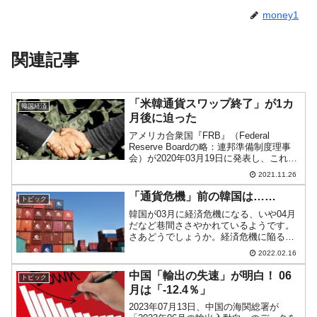
money1
関連記事
「米韓通貨スワップ終了」が1カ
韓国経済
月後に迫った
アメリカ合衆国『FRB』（Federal
Reserve Boardの略：連邦準備制度理事
会）が2020年03月19日に発表し、これま
で3回※、その期限が延長されてきた「ド
2021.11.26
ル流動性スワップ」が2021年12月31日に
終了します。※期限の延長...
「通貨危機」前の韓国は……
トピック
韓国が03月に経済危機になる、いや04月
だなど巷間ささやかれているようです。
さあどうでしょうか。経済危機に陥るに
はその前段階で予兆があるものです。今
2022.02.16
回は、2008～2009年の「韓国通貨危機」
前にいったい何が起こっていたのかにつ
中国「輸出の失速」が明白！ 06
トピック
いてご紹介し...
月は「-12.4％」
2023年07月13日、中国の海関総署が