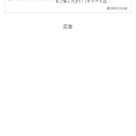
をご覧ください（チャートは
『Investing.com』より引用：日足）。↑
2023.12.08
円-ウォンの直物はないのでクロス円。上
掲のとおり、「1円＝9ウォン」超えまで
急速に回復しま...
広告