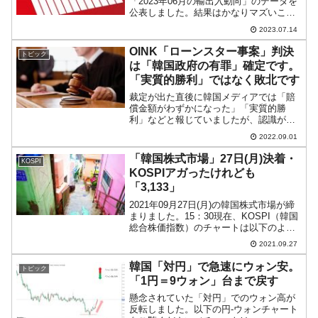
「2023年06月の輸出入動向」のデータを
公表しました。結果はかなりマズいこと
になっています。中国のリオープニング
2023.07.14
などといわれきましたが失速が明らかで
す。以下をご覧ください。2023年06月輸
OINK「ローンスター事案」判決
トピック
出：2,...
は「韓国政府の有罪」確定です。
「実質的勝利」ではなく敗北です
裁定が出た直後に韓国メディアでは「賠
償金額がわずかになった」「実質的勝
利」などと報じていましたが、認識が間
違っています。結論からいえば、これは
2022.09.01
「韓国政府によるフェアでない介入があ
った」という有罪判定です。韓国でしか
「韓国株式市場」27日(月)決着・
KOSPI
起こらない――OINK（O...
KOSPIアガったけれども
「3,133」
2021年09月27日(月)の韓国株式市場が締
まりました。15：30現在、KOSPI（韓国
総合株価指数）のチャートは以下のよう
になっています（チャートは
2021.09.27
『Investing.com』より引用）。KOSPIは
上がって「3,133」で締まりまし...
韓国「対円」で急速にウォン安。
トピック
「1円＝9ウォン」台まで戻す
懸念されていた「対円」でのウォン高が
反転しました。以下の円-ウォンチャート