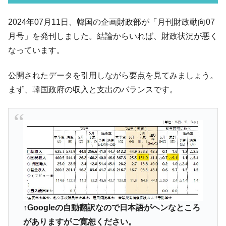
韓国「ここは北朝鮮なのか。選管がサーバ
『Money1』
2024年07月11日、韓国の企画財政部が「月刊財政動向07
ーにウソのデータを入力したのは明白だ」
月号」を発刊しました。結論からいれば、財政状況が悪く
韓国･李在明さっそく不動産対策で浅薄な発
『Money1』
なっています。
言。
韓国は「中国と同じく」投資に不適格な国
『Money1』
公開されたデータを引用しながら要点を見てみましょう。
だ。
まず、韓国政府の収入と支出のバランスです。
『韓国銀行』が「金の保有量を増やしま
『Money1』
す」⇒「金を経由するドル入手」手段ではないのか？
韓国･外為取引量「1日当たり1,214.4億ド
『Money1』
ル」まで拡大 ⇒ 海外資金の動きに強く左右される状態
韓国･帰ってきた李在明。李在明を支持しな
『Money1』
い「50.5％」に上昇
韓国大統領府ボンクラ政策室長が告発され
『Money1』
た ⇒ 国家が行った恐るべき株価操作であり、空前の国政壟
断
↑Googleの自動翻訳なので日本語がヘンなところ
韓国･警察職員が「丸刈りになって抗議活
がありますがご寛恕ください。
『Money1』