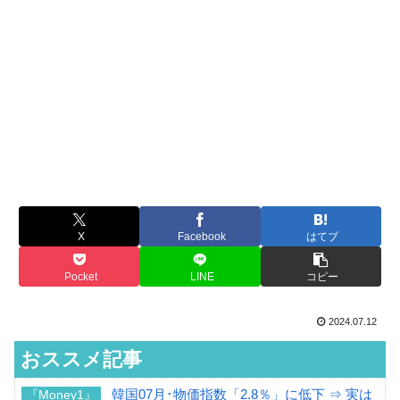
X
Facebook
はてブ
Pocket
LINE
コピー
2024.07.12
おススメ記事
韓国07月･物価指数「2.8％」に低下 ⇒ 実は
『Money1』