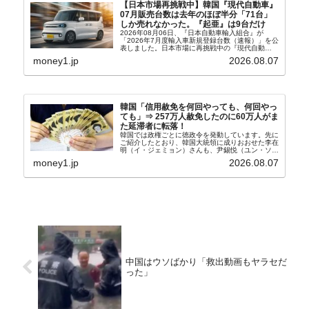
【日本市場再挑戦中】韓国『現代自動車』
07月販売台数は去年のほぼ半分「71台」
しか売れなかった。『起亜』は9台だけ
2026年08月06日、『日本自動車輸入組合』が
「2026年7月度輸入車新規登録台数（速報）」を公
表しました。日本市場に再挑戦中の『現代自動
車』、また日本市場を攻略したい『BYD』の販売
money1.jp
2026.08.07
台数はこの中に捉えられているはずです。先月から
は韓国の...
韓国「信用赦免を何回やっても、何回やっ
ても」⇒ 257万人赦免したのに60万人がま
た延滞者に転落！
韓国では政権ごとに徳政令を発動しています。先に
ご紹介したとおり、韓国大統領に成りおおせた李在
明（イ・ジェミョン）さんも、尹錫悦（ユン・ソギ
ョル）前政権が行った――「新出発基金」をバッド
money1.jp
2026.08.07
バンクにして不良債権の買い取りを行い、分割償還
や元利減免...
中国はウソばかり「救出動画もヤラセだ
った」