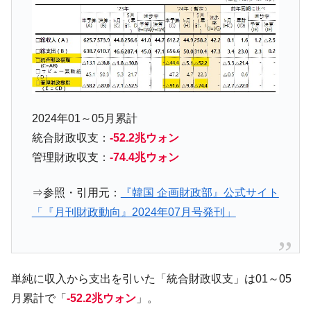
く空港に詰めかけ「出て行け！」「極右勢力」のプラカー
ドを掲げる「在韓反米勢力」
韓国政府「2035年までに18.4GW規模のAIデ
『Money1』
ータセンター整備」⇒ だから無理だってば。
JPモルガン「韓国レバレッジETFの清算は
『Money1』
ほぼ終わった」
2024年01～05月累計
韓国『国民年金公団』株価暴落で200兆蒸
『Money1』
発。
統合財政収支：
-52.2兆ウォン
管理財政収支：
-74.4兆ウォン
韓国政府「ニセＫ-ブランドを通報しようキ
『Money1』
ャンペーン」⇒ あの名物教授も登場！
⇒参照・引用元：
『韓国 企画財政部』公式サイト
韓国「橋が落ちました」⇒ 耐久性「なさす
『Money1』
ぎ」では。
「『月刊財政動向』2024年07月号発刊」
韓国鉄鋼最大手『POSCO』ズブズブ沈む。
『Money1』
営業利益80.2％も減少
米国下院「韓国の公務員個人をターゲット
『Money1』
単純に収入から支出を引いた「統合財政収支」は01～05
にぶん殴る法案」提出！⇒ クーパン問題は合衆国企業に対
月累計で「
-52.2兆ウォン
」。
する差別。許してはおかぬ