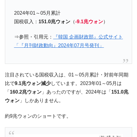
動」
2024年01～05月累計
中国だけが鉄鋼輸出を異常増加させる ⇒ 中
『Money1』
国の過剰生産が世界を蝕む。
国税収入：
151.0兆ウォン
（
-9.1兆ウォン
）
韓国製造業「半導体絶好調」のウラで他業
『Money1』
⇒参照・引用元：
『韓国 企画財政部』公式サイト
種は全般的「不調」⇒ PSIが示す現況は決して良くない。
「『月刊財政動向』2024年07月号発刊」
【米韓激突案件】韓国消費者院が『クーパ
『Money1』
ン』1人当たり賠償10万ウォンを認定 ⇒ 総額3兆7,000億
韓国で猛暑。南東部では干ばつ
『Money1』
注目されている国税収入は、01～05月累計・対前年同期
韓国型イージス搭載の次世代駆逐艦
『Money1』
「KDDX」1番艦、2032年竣工と公示
比で
9.1兆ウォン減少
しています。2023年01～05月は
「
160.2兆ウォン
」あったのですが、2024年は「
151.0兆
【対日本円】ウォン安が急進！ 日米の協調
『Money1』
に韓国がいっちょがみしたのでは。
ウォン
」しかありません。
韓国政府『BYD』車への補助金を全廃 ⇒ 実
『Money1』
は韓国で『BYD』車は売れている。6カ月で対前年同期比
約9兆ウォンのショートです。
1.9倍！
在韓米国大使スティールが着韓！⇒ さっそ
『Money1』