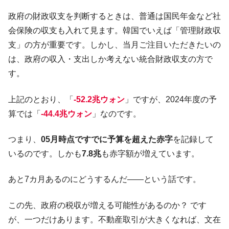
韓国ボンクラ政策室長･金容範、株価暴落に
『Money1』
政府の財政収支を判断するときは、普通は国民年金など社
他人事のような発言。
会保険の収支も入れて見ます。韓国でいえば「管理財政収
韓国半導体『SKハイニックス』2026年2Qの
『Money1』
支」の方が重要です。しかし、当月ご注目いただきたいの
業績「史上最高益」当期純利益は前年同期比13.4倍に。
は、政府の収入・支出しか考えない統合財政収支の方で
韓国･加徳島新国際空港「またも暗礁」の危
『Money1』
す。
機 ⇒ 10.7兆では損が出るからできない。
【速報】韓国株式市場の暴落・本日07月29
『Money1』
上記のとおり、「
-52.2兆ウォン
」ですが、2024年度の予
日(水)もサイドカー・サーキットブレイカーの二段コンボ
算では「
-44.4兆ウォン
」なのです。
発動！
IT産業は人を雇用する効果は低い。全産業の
『Money1』
つまり、
05月時点ですでに予算を超えた赤字
を記録して
半分未満しか雇用を生まない
いるのです。しかも
7.8兆
も赤字額が増えています。
日本の誇る海洋資源調査船『白嶺』は先進技術の
Fact1
塊！
あと7カ月あるのにどうするんだ――という話です。
夏の甲子園、優勝校を最も多く輩出している都道
Fact1
府県とは？
この先、政府の税収が増える可能性があるのか？ です
が、一つだけあります。不動産取引が大きくなれば、文在
今話題の「楽天ライオンズ」とは？
Fact1