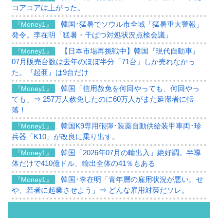
コアコアは上がった。
韓国･猛暑でソウル市全域「猛暑重大警報」
『Money1』
発令。李在明「猛暑・干ばつ対処状況点検会議」
【日本市場再挑戦中】韓国『現代自動車』
『Money1』
07月販売台数は去年のほぼ半分「71台」しか売れなかっ
た。『起亜』は9台だけ
韓国「信用赦免を何回やっても、何回やっ
『Money1』
ても」⇒ 257万人赦免したのに60万人がまた延滞者に転
落！
韓国K9専用砲弾･装薬自動供給装甲車両･珍
『Money1』
兵器「K10」が改良に乗り出す。
韓国「2026年07月の輸出入」絶好調。半導
『Money1』
体だけで410億ドル、輸出全体の41％もある
韓国･李在明「青年層の雇用状況が悪い。せ
『Money1』
や、若者に起業させよう」⇒ どんな雇用対策だソレ。
【韓国の外貨準備】2026年07月は4,279億ド
『Money1』
ル。外平債の発行「19.4億ドル」