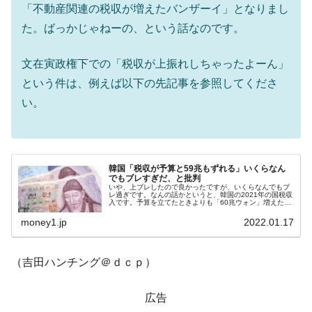
「不動産関連の税収が増えたバンザーイ」となりまし
た。ばっかじゃねーの、という話なのです。
文在寅政権下での「税収が上振れしちゃったよーん」
という件は、例えば以下の先記事を参照してくださ
い。
韓国「税収が予算と59兆もずれる」いくらなん
でもブレすぎだ、と批判
いや、上ブレしたので良かったですが、いくらなんでもブ
レ過ぎです。なんの話かというと、韓国の2021年の国税収
入です。予算を立てたときよりも「60兆ウォン」増えたと
推計できるのです。まず、2021年01～11月の実際の国税
収入と予算は以下のと...
money1.jp
2022.01.17
（吉田ハンチング＠ｄｃｐ）
広告