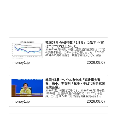
韓国07月･物価指数「2.8％」に低下 ⇒ 実
はコアコアは上がった。
2026年08月04日、韓国の産業通商資源部は「07月
の消費者物価」のデータを公表しました。2026年
07月の消費者物価は、農畜水産物および石油類の
上昇率が鈍化したことなどにより、前年同月比
2.8％上昇（06月は3.2％）となり、上昇率は前...
money1.jp
2026.08.07
韓国･猛暑でソウル市全域「猛暑重大警
報」発令。李在明「猛暑・干ばつ対処状況
点検会議」
2026年夏。韓国は猛暑です。2026年08月2日午後
1時26分には慶尚南道の梁山市で「42.5℃」を記
録。これは1904年に近代的な気象観測が始まって
以来の韓国史上最高気温です。08月04日には、ソ
money1.jp
2026.08.07
ウル市全域への「猛暑重大警報」が発令され...