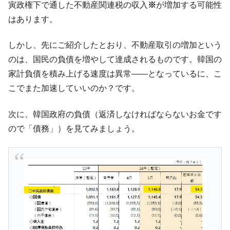
寅政権下で通した不動産関連税の収入
※
が増加する可能性
奇跡の毛色「白毛馬」とは？
Fact1
はあります。
全て勝つといくら？ 競馬GI競走で勝利騎手がもら
Fact1
える賞金とは？
しかし、先にご紹介したとおり、不動産取引の増加という
平成仮面ライダーの意外すぎるモチーフとは？
Fact1
のは、国民の負債を増やして達成されるものです。韓国の
発表から2日で大崩壊、鳴かず飛ばずに終わりそう
Fact1
家計負債を積み上げる速度は異常――となっているに、こ
なスーパーリーグとは？
こでまた加速していいのか？です。
日本人マスターズ挑戦の歴史。松山以前に最高位
Fact1
だった選手とは？
次に、韓国政府の負債（返済しなければならないお金です
甲子園通算本塁打、最多の清原に次いで多く打っ
Fact1
ので「債務」）を見てみましょう。
ている意外な選手とは？
セレクトセールの高額取引馬が稼いだ金額とは？
Fact1