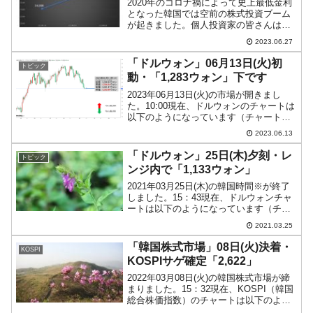
2020年のコロナ禍によって史上最低金利
となった韓国では空前の株式投資ブーム
が起きました。個人投資家の皆さんはこ
ぞって株式に資金投入。自国株式に資金
2023.06.27
投下する人を「東学アリ」、主にアメリ
カ合衆国株式に資金投下する人は「西学
「ドルウォン」06月13日(火)初
トピック
アリ」と呼ばれました...
動・「1,283ウォン」下です
2023年06月13日(火)の市場が開きまし
た。10:00現在、ドルウォンのチャートは
以下のようになっています（チャートは
『Investing.com』より引用）。前日は結
2023.06.13
局支持線が破られましたので、下落トレ
ンドが確定です。底がどこになるか...
「ドルウォン」25日(木)夕刻・レ
トピック
ンジ内で「1,133ウォン」
2021年03月25日(木)の韓国時間※が終了
しました。15：43現在、ドルウォンチャ
ートは以下のようになっています（チャ
ートは『Investing.com』より引用：以下
2021.03.25
同）。あまり変化ありません。現在のと
ころ「1ドル＝1,133ウォン」...
「韓国株式市場」08日(火)決着・
KOSPI
KOSPIサゲ確定「2,622」
2022年03月08日(火)の韓国株式市場が締
まりました。15：32現在、KOSPI（韓国
総合株価指数）のチャートは以下のよう
になっています（チャートは