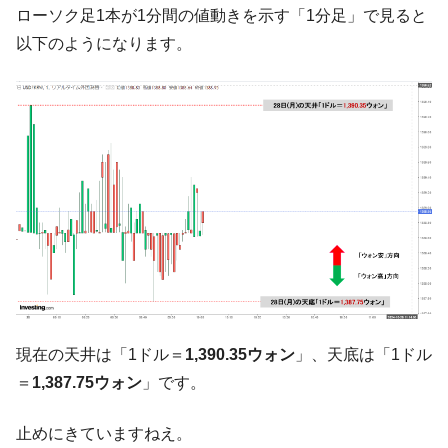
ローソク足1本が1分間の値動きを示す「1分足」で見ると
【韓国の外貨準備】2026年07月は4,279億ド
『Money1』
以下のようになります。
ル。外平債の発行「19.4億ドル」
韓国「ここは北朝鮮なのか。選管がサーバ
『Money1』
ーにウソのデータを入力したのは明白だ」
韓国･李在明さっそく不動産対策で浅薄な発
『Money1』
言。
韓国は「中国と同じく」投資に不適格な国
『Money1』
だ。
『韓国銀行』が「金の保有量を増やしま
『Money1』
す」⇒「金を経由するドル入手」手段ではないのか？
韓国･外為取引量「1日当たり1,214.4億ド
『Money1』
ル」まで拡大 ⇒ 海外資金の動きに強く左右される状態
韓国･帰ってきた李在明。李在明を支持しな
『Money1』
現在の天井は「1ドル＝
1,390.35ウォン
」、天底は「1ドル
い「50.5％」に上昇
＝
1,387.75ウォン
」です。
韓国大統領府ボンクラ政策室長が告発され
『Money1』
た ⇒ 国家が行った恐るべき株価操作であり、空前の国政壟
止めにきていますねえ。