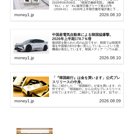
2026年08月06日、『韓国労働研究院』（略称
「KLI」）が「KLI雇用労働ブリーフ第115号
（2026-01）：2026年上半期労働市場評価と下半
期労働市場展望」を公表しました。Money1でも何
money1.jp
2026.08.10
度もご紹介していますが、政府が何よりも大...
中国産電気自動車による韓国猛爆撃。
2026年上半期178.7％増
後頭部を殴られた式のお話ですが、韓国では韓国市
場を中国製のEVが食い荒らしている――という危
機感が表出しています。韓国メディア『ソウル経
済』の記事から一部を以下に引きます。記事タイト
ルは「中国EVの大攻勢…東風もプジョーと手を組
money1.jp
2026.08.10
み韓国進出」...
「『韓国銀行』は金を買います」公式プレ
スリリースの中身。
先にご紹介した「『韓国銀行』が金を買います」の
件ですが、『韓国銀行』から公式なプレスリリース
が出ていますので、ご紹介しておきます。以下が全
文和訳です。表題：韓国銀行、国内生産金の買い入
れ協力体制を構築□『韓国銀行』は、国内生産金の
money1.jp
2026.08.09
買い入れに...