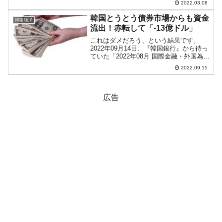
2022.03.08
『Investing.com』より引用）。本日はち
ょうど支持線の辺りで始まりましたが、
韓国とうとう債券市場からも資金
韓国経済
結...
流出！赤転して「-13億ドル」
これはダメだろう、という結果です。
2022年09月14日、『韓国銀行』から待っ
ていた「2022年08月 国際金融・外国為替
市場動向」の資料が出ました。韓国の金
2022.09.15
融当局は、これまで懸念される資金流出
について、「韓国株式市場からは資金流
出が見られ...
広告