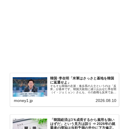
韓国･李在明「米軍はさっさと基地を韓国
に返還せよ」
そもそも韓国の左派・進歩系の人士というのは「反
米」が基本です。韓国大統領に成りおおせた李在明
（イ・ジェミョン）さんも、その政権も反米であ
り、親北・親中国が基本路線。ボンクラの安圭伯
（アン・ギュベク）さんが国防部長（長官）を努め
money1.jp
2026.08.10
ていることもあ...
「韓国経済は3％成長するから雇用も強い
はずだ」という見方は誤り ⇒ 2026年の就
業者の増加は当初予測の半分に下方修正。