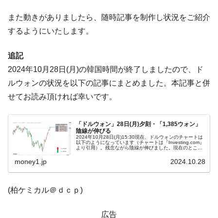
断
また動きがありましたら、随時記事を制作し状況をご紹介
韓国･警察職員が「丸刈りになって抗議活
『Money1』
動」
するようにいたします。
中国だけが鉄鋼輸出を異常増加させる ⇒ 中
『Money1』
追記
国の過剰生産が世界を蝕む。
2024年10月28日(月)の韓国時間が終了しましたので、ド
韓国製造業「半導体絶好調」のウラで他業
『Money1』
種は全般的「不調」⇒ PSIが示す現況は決して良くない。
ルウォンの状況を以下の記事にまとめました。本記事と併
せてお読み頂ければ幸いです。
【米韓激突案件】韓国消費者院が『クーパ
『Money1』
ン』1人当たり賠償10万ウォンを認定 ⇒ 総額3兆7,000億
「ドルウォン」28日(月)夕刻・「1,385ウォン」
韓国で猛暑。南東部では干ばつ
『Money1』
陰線が伸びる
2024年10月28日(月)15:30現在、ドルウォンのチャートは
韓国型イージス搭載の次世代駆逐艦
『Money1』
以下のようになっています（チャートは『Investing.com』
より引用）。残念ながら陰線が伸びました。現在のところ
「KDDX」1番艦、2032年竣工と公示
「1ドル＝1,385ウォン」近辺の攻防となっています。ロ...
money1.jp
2024.10.28
【対日本円】ウォン安が急進！ 日米の協調
『Money1』
に韓国がいっちょがみしたのでは。
(柏ケミカル＠ｄｃｐ)
韓国政府『BYD』車への補助金を全廃 ⇒ 実
『Money1』
は韓国で『BYD』車は売れている。6カ月で対前年同期比
広告
1.9倍！