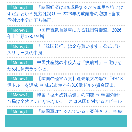
「韓国経済は3％成長するから雇用も強いは
『Money1』
ずだ」という見方は誤り ⇒ 2026年の就業者の増加は当初
予測の半分に下方修正。
中国産電気自動車による韓国猛爆撃。2026
『Money1』
年上半期178.7％増
「『韓国銀行』は金を買います」公式プレ
『Money1』
スリリースの中身。
中国共産党の小役人は「疫病神」⇒ 避ける
『Money1』
ために休業ラッシュ。
【韓国の経常収支】過去最大の黒字「497.3
『Money1』
億ドル」を達成 ⇒ 株式市場から316億ドルの資金流出。
韓国「塩田奴隷労働」の問題 ⇒ 韓国の闇･
『Money1』
当局は全然アテにならない。これは米国に対するアピール
「韓国軍はたるんでいる」案件 × ２。⇒ 韓
『Money1』
国軍をダメにする最強タッグ「李在明 + 安圭伯」
韓国メディアが「韓国政府と李在明が吊る
『Money1』