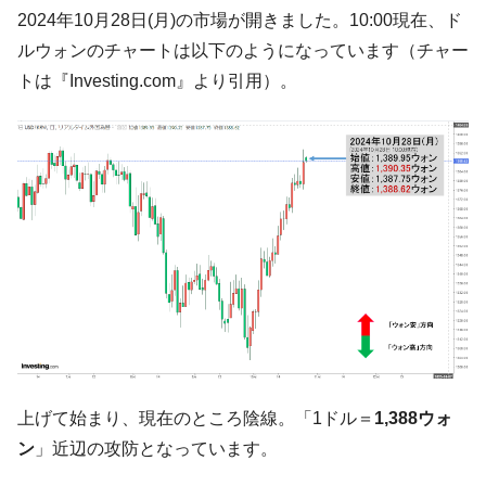
される可能性もあるのでは」とほのめかす。
2024年10月28日(月)の市場が開きました。10:00現在、ド
韓国07月･物価指数「2.8％」に低下 ⇒ 実は
『Money1』
ルウォンのチャートは以下のようになっています（チャー
コアコアは上がった。
トは『Investing.com』より引用）。
韓国･猛暑でソウル市全域「猛暑重大警報」
『Money1』
発令。李在明「猛暑・干ばつ対処状況点検会議」
【日本市場再挑戦中】韓国『現代自動車』
『Money1』
07月販売台数は去年のほぼ半分「71台」しか売れなかっ
た。『起亜』は9台だけ
韓国「信用赦免を何回やっても、何回やっ
『Money1』
ても」⇒ 257万人赦免したのに60万人がまた延滞者に転
落！
韓国K9専用砲弾･装薬自動供給装甲車両･珍
『Money1』
兵器「K10」が改良に乗り出す。
韓国「2026年07月の輸出入」絶好調。半導
『Money1』
体だけで410億ドル、輸出全体の41％もある
上げて始まり、現在のところ陰線。「1ドル＝
1,388ウォ
ン
」近辺の攻防となっています。
韓国･李在明「青年層の雇用状況が悪い。せ
『Money1』
や、若者に起業させよう」⇒ どんな雇用対策だソレ。