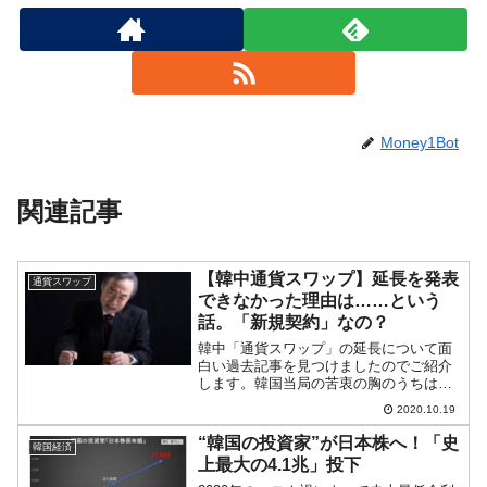
Money1Bot
関連記事
【韓中通貨スワップ】延長を発表
通貨スワップ
できなかった理由は……という
話。「新規契約」なの？
韓中「通貨スワップ」の延長について面
白い過去記事を見つけましたのでご紹介
します。韓国当局の苦衷の胸のうちはい
かばかりか……みたいな話何度もご紹介
2020.10.19
していますが、2017年10月10日に満了を
迎えた中韓の「通貨スワップ」は、延長
“韓国の投資家”が日本株へ！「史
韓国経済
されるかどうかが...
上最大の4.1兆」投下