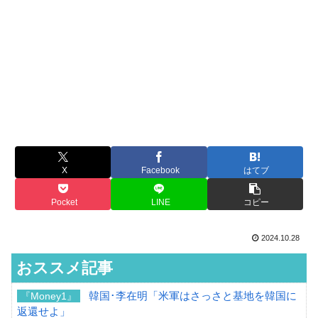
X
Facebook
はてブ
Pocket
LINE
コピー
2024.10.28
おススメ記事
韓国･李在明「米軍はさっさと基地を韓国に
『Money1』
返還せよ」