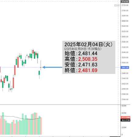
4億ドル」まで拡大 ⇒ 海外資金の動きに強く左右される状態
ない「50.5％」に上昇
れた ⇒ 国家が行った恐るべき株価操作であり、空前の国政
議活動」
⇒ 中国の過剰生産が世界を蝕む。
業種は全般的「不調」⇒ PSIが示す現況は決して良くない。
ン』1人当たり賠償10万ウォンを認定 ⇒ 総額3兆7,000億
DX」1番艦、2032年竣工と公示
の協調に韓国がいっちょがみしたのでは。
⇒ 実は韓国で『BYD』車は売れている。6カ月で対前年同期比