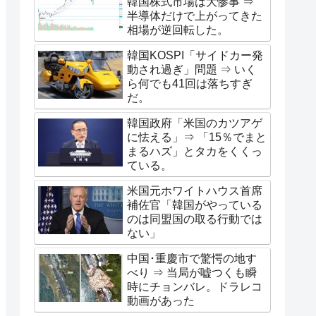
韓国株式市場は大惨事 ⇒
半導体だけで上がってきた
相場が逆回転した。
韓国KOSPI「サイドカー発
動され過ぎ」問題 ⇒ いく
ら何でも41回は落ちすぎ
だ。
韓国政府「米国のカツアゲ
に怯える」⇒ 「15％でまと
まるハズ」とタカをくくっ
ている。
米国元ホワイトハウス首席
補佐官「韓国がやっている
のは同盟国の取る行動では
ない」
中国･重慶市で驚愕の地す
べり ⇒ 当局が嘘つくも瞬
時にチョンバレ。ドラレコ
動画があった