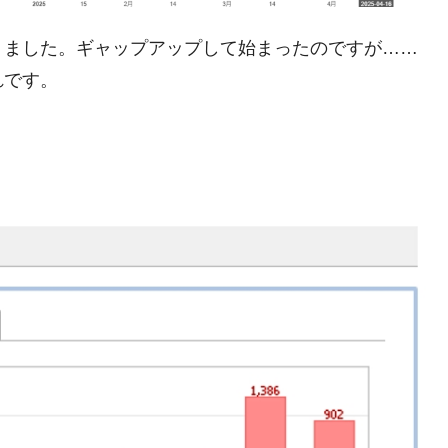
さっそく空港に詰めかけ「出て行け！」「極右勢力」のプラカー
りました。ギャップアップして始まったのですが……
れです。
模のAIデータセンター整備」⇒ だから無理だってば。
清算はほぼ終わった」
兆蒸発。
うキャンペーン」⇒ あの名物教授も登場！
さすぎ」では。
む。営業利益80.2％も減少
ットにぶん殴る法案」提出！⇒ クーパン問題は合衆国企業に対
暴落に他人事のような発言。
年2Qの業績「史上最高益」当期純利益は前年同期比13.4倍に。
術の塊！