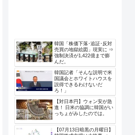
韓国「株価下落･追証･反対
売買の地獄絵図」現実に ⇒
強制決済が1,422億まで膨
んだ。
韓国記者「そんな説明で米
国議会とホワイトハウスを
説得できるわけないだ
ろ！」
【対日本円】ウォン安が急
進！ 日米の協調に韓国がい
っちょがみしたのでは。
【07月13日暗黒の月曜日】