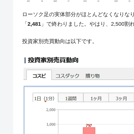
在韓米国大使スティールが着韓！⇒ 
『Money1』
ローソク足の実体部分がほとんどなくなりな
ドを掲げる「在韓反米勢力」
「
2,481
」で終わりました。やはり、2,500割
韓国政府「2035年までに18.4GW規
『Money1』
JPモルガン「韓国レバレッジETFの
『Money1』
投資家別売買動向は以下です。
韓国『国民年金公団』株価暴落で200
『Money1』
韓国政府「ニセＫ-ブランドを通報しよ
『Money1』
韓国「橋が落ちました」⇒ 耐久性「な
『Money1』
韓国鉄鋼最大手『POSCO』ズブズブ沈
『Money1』
米国下院「韓国の公務員個人をターゲ
『Money1』
する差別。許してはおかぬ
韓国ボンクラ政策室長･金容範、株価
『Money1』
韓国半導体『SKハイニックス』2026
『Money1』
日本の誇る海洋資源調査船『白嶺』は先進技
Fact1