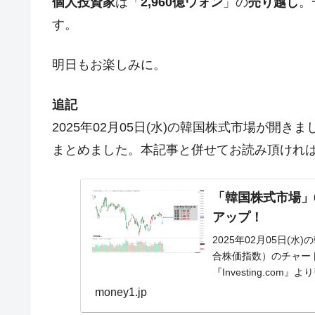
個人投資家
は「
2,960億ウォン
」の
売り越し
。
す。
明日もお楽しみに。
追記
2025年02月05日(水)の韓国株式市場が開
まとめました。本記事と併せてお読み頂けれ
「韓国株式市場」02
アップ！
2025年02月05日(水
合株価指数）のチャー
『Investing.co
money1.jp