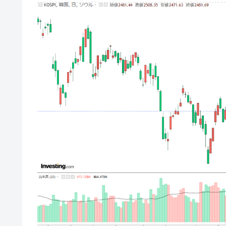
韓国･外為取引量「1日当たり1,214.
『Money1』
韓国･帰ってきた李在明。李在明を支持し
『Money1』
韓国大統領府ボンクラ政策室長が告発さ
『Money1』
壟断
韓国･警察職員が「丸刈りになって抗
『Money1』
中国だけが鉄鋼輸出を異常増加させる 
『Money1』
韓国製造業「半導体絶好調」のウラで他
『Money1』
【米韓激突案件】韓国消費者院が『クーパ
『Money1』
韓国で猛暑。南東部では干ばつ
『Money1』
韓国型イージス搭載の次世代駆逐艦「KD
『Money1』
【対日本円】ウォン安が急進！ 日米
『Money1』
韓国政府『BYD』車への補助金を全廃 
『Money1』
1.9倍！