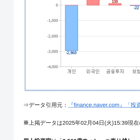
夏の甲子園、優勝校を最も多く輩出している
Fact1
今話題の「楽天ライオンズ」とは？
Fact1
奇跡の毛色「白毛馬」とは？
Fact1
全て勝つといくら？ 競馬GI競走で勝利騎手
Fact1
平成仮面ライダーの意外すぎるモチーフとは
Fact1
発表から2日で大崩壊、鳴かず飛ばずに終わ
Fact1
日本人マスターズ挑戦の歴史。松山以前に最
Fact1
甲子園通算本塁打、最多の清原に次いで多く
Fact1
セレクトセールの高額取引馬が稼いだ金額と
Fact1
⇒データ引用元：
『finance.naver.com
※
上掲データは2025年02月04日(火)15:39