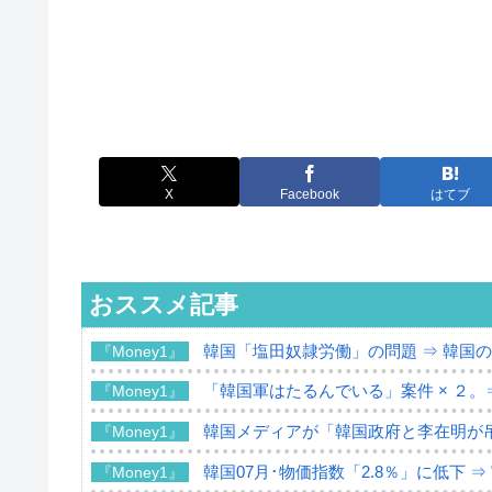
X
Facebook
はてブ
おススメ記事
韓国「塩田奴隷労働」の問題 ⇒ 韓国
『Money1』
「韓国軍はたるんでいる」案件 × ２。
『Money1』
韓国メディアが「韓国政府と李在明が
『Money1』
韓国07月･物価指数「2.8％」に低下 
『Money1』