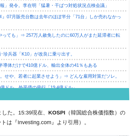
警報」発令。李在明「猛暑・干ばつ対処状況点検会議」
』07月販売台数は去年のほぼ半分「71台」しか売れなかっ
っても」⇒ 257万人赦免したのに60万人がまた延滞者に転
･珍兵器「K10」が改良に乗り出す。
。半導体だけで410億ドル、輸出全体の41％もある
。せや、若者に起業させよう」⇒ どんな雇用対策だソレ。
79億ドル。外平債の発行「19.4億ドル」
ーバーにウソのデータを入力したのは明白だ」
薄な発言。
ました。15:39現在、
KOSPI
（韓国総合株価指数）の
な国だ。
Investing.com』より引用）。
ます」⇒「金を経由するドル入手」手段ではないのか？