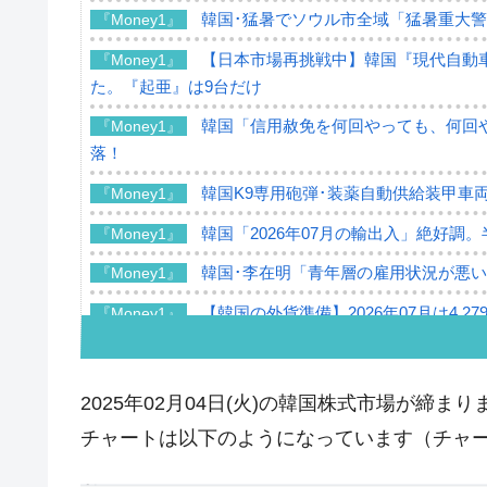
韓国･猛暑でソウル市全域「猛暑重大
『Money1』
【日本市場再挑戦中】韓国『現代自動車
『Money1』
た。『起亜』は9台だけ
韓国「信用赦免を何回やっても、何回や
『Money1』
落！
韓国K9専用砲弾･装薬自動供給装甲車両
『Money1』
韓国「2026年07月の輸出入」絶好調
『Money1』
韓国･李在明「青年層の雇用状況が悪い
『Money1』
【韓国の外貨準備】2026年07月は4,2
『Money1』
韓国「ここは北朝鮮なのか。選管がサ
『Money1』
韓国･李在明さっそく不動産対策で浅
『Money1』
2025年02月04日(火)の韓国株式市場が締まり
韓国は「中国と同じく」投資に不適格
『Money1』
チャートは以下のようになっています（チャートは『
『韓国銀行』が「金の保有量を増やし
『Money1』