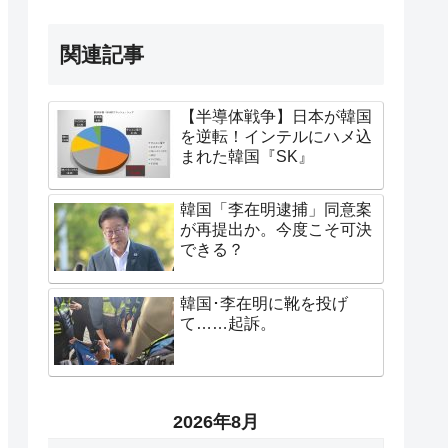
関連記事
【半導体戦争】日本が韓国
を逆転！インテルにハメ込
まれた韓国『SK』
韓国「李在明逮捕」同意案
が再提出か。今度こそ可決
できる？
韓国･李在明に靴を投げ
て……起訴。
2026年8月