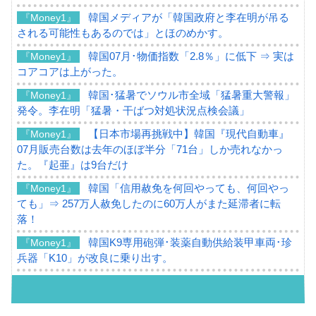
韓国メディアが「韓国政府と李在明が吊る
『Money1』
される可能性もあるのでは」とほのめかす。
韓国07月･物価指数「2.8％」に低下 ⇒ 実は
『Money1』
コアコアは上がった。
韓国･猛暑でソウル市全域「猛暑重大警報」
『Money1』
発令。李在明「猛暑・干ばつ対処状況点検会議」
【日本市場再挑戦中】韓国『現代自動車』
『Money1』
07月販売台数は去年のほぼ半分「71台」しか売れなかっ
た。『起亜』は9台だけ
韓国「信用赦免を何回やっても、何回やっ
『Money1』
ても」⇒ 257万人赦免したのに60万人がまた延滞者に転
落！
韓国K9専用砲弾･装薬自動供給装甲車両･珍
『Money1』
兵器「K10」が改良に乗り出す。
韓国「2026年07月の輸出入」絶好調。半導
『Money1』
体だけで410億ドル、輸出全体の41％もある