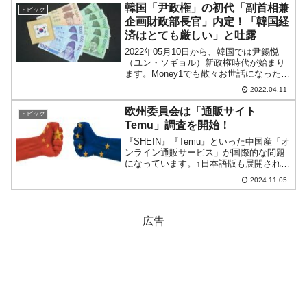
に転じたおかげです。実際、『アシアナ
韓国「尹政権」の初代「副首相兼
トピック
航空』の202...
企画財政部長官」内定！「韓国経
済はとても厳しい」と吐露
2022年05月10日から、韓国では尹錫悦
（ユン・ソギョル）新政権時代が始まり
ます。Money1でも散々お世話になった洪
楠基（ホン・ナムギ）副首相兼企画財政
2022.04.11
部長官の後釜が誰になるのか注目してい
たのですが、秋慶鎬（チュ・ギョンホ）
欧州委員会は「通販サイト
トピック
さんが指名さ...
Temu」調査を開始！
『SHEIN』『Temu』といった中国産「オ
ンライン通販サービス」が国際的な問題
になっています。↑日本語版も展開されて
おり、激安商品が販売されています／ス
2024.11.05
クリーンショットこれらのサービスは、
激安中国産製品を外国に押し付けるとい
う、「過剰生産...
広告