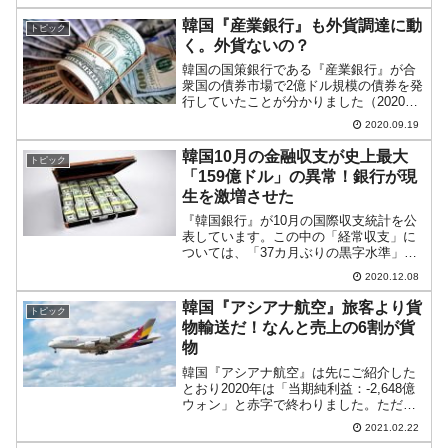
ば『韓国経済』の以下の記事⇒参照・引
用元：『韓国経済』「『第4回大流行』目
韓国『産業銀行』も外貨調達に動
トピック
前に投...
く。外貨ないの？
韓国の国策銀行である『産業銀行』が合
衆国の債券市場で2億ドル規模の債券を発
行していたことが分かりました（2020年
09月14日公表）。韓国政府、国策銀行が
2020.09.19
ここにきてなぜか外貨の調達に動いてい
ます。韓国政府は外平債で「14億5,000万
韓国10月の金融収支が史上最大
トピック
ドル」...
「159億ドル」の異常！銀行が現
生を激増させた
『韓国銀行』が10月の国際収支統計を公
表しています。この中の「経常収支」に
ついては、「37カ月ぶりの黒字水準」と
喜ぶ韓国の報道に冷水をかけるようなご
2020.12.08
紹介をしました。実は今回の国際収支統
計の中身については、経常収支よりもっ
韓国『アシアナ航空』旅客より貨
トピック
と興味深い点があるの...
物輸送だ！なんと売上の6割が貨
物
韓国『アシアナ航空』は先にご紹介した
とおり2020年は「当期純利益：-2,648億
ウォン」と赤字で終わりました。ただ
し、第2四半期は奇跡の黒字でした。これ
2021.02.22
は、コロナ禍で旅客が減る中、貨物輸送