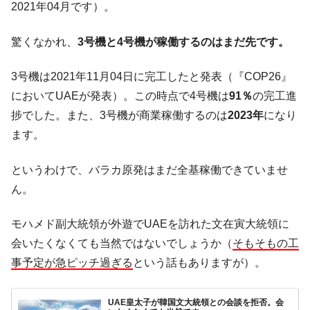
2021年04月です）。
驚くなかれ、
3号機と4号機が稼働するのはまだ先です。
3号機は2021年11月04日に完工したと発表（『COP26』
においてUAEが発表）。この時点で4号機は
91％
の完工進
捗でした。また、3号機が商業稼働するのは
2023年
になり
ます。
というわけで、バラカ原発はまだ全基稼働できていませ
ん。
モハメド副大統領が外遊でUAEを訪れた文在寅大統領に
会いたくなくても当然ではないでしょうか（
そもそもの工
事予定が急ピッチ過ぎる
という話もありますが）。
UAE皇太子が韓国文大統領との会談を拒否。会