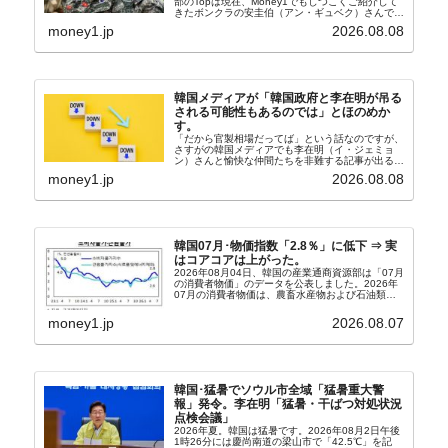
部のTopは現在、Money1でもしつこくご紹介して
きたボンクラの安圭伯（アン・ギュベク）さんで
す。↑経済的無知蒙昧な李在明（イ・ジェミョン）
money1.jp
2026.08.08
さんと「韓国初の文官上がり」の国防部長官安圭伯
（アン...
韓国メディアが「韓国政府と李在明が吊る
される可能性もあるのでは」とほのめか
す。
「だから官製相場だってば」という話なのですが、
さすがの韓国メディアでも李在明（イ・ジェミョ
ン）さんと愉快な仲間たちを非難する記事が出るよ
うになっています。もちろん株価の暴落についてで
money1.jp
2026.08.08
『朝鮮日報』に面白い記事が出ています。「東西南
北」というコ...
韓国07月･物価指数「2.8％」に低下 ⇒ 実
はコアコアは上がった。
2026年08月04日、韓国の産業通商資源部は「07月
の消費者物価」のデータを公表しました。2026年
07月の消費者物価は、農畜水産物および石油類の
上昇率が鈍化したことなどにより、前年同月比
2.8％上昇（06月は3.2％）となり、上昇率は前...
money1.jp
2026.08.07
韓国･猛暑でソウル市全域「猛暑重大警
報」発令。李在明「猛暑・干ばつ対処状況
点検会議」
2026年夏。韓国は猛暑です。2026年08月2日午後
1時26分には慶尚南道の梁山市で「42.5℃」を記