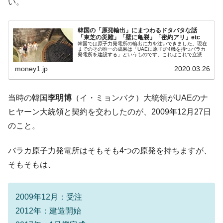
『Money1』
い。
た ⇒ 国家が行った恐るべき株価操作であり、空前の国政壟
断
韓国の「原発輸出」にまつわるドタバタな話
「東芝の災難」「壁に亀裂」「密約アリ」etc
韓国･警察職員が「丸刈りになって抗議活
『Money1』
韓国では原子力発電所の輸出に力を注いできました。現在
動」
までのその唯一の成果は「UAEに原子炉4機を持つバラカ
発電所を建設する」というものです。これはこれで立派な
ものですが、2009年12月27日、当時の韓国李明博大統領
中国だけが鉄鋼輸出を異常増加させる ⇒ 中
『Money1』
がUAEのナヒヤーン大統...
money1.jp
2020.03.26
国の過剰生産が世界を蝕む。
韓国製造業「半導体絶好調」のウラで他業
『Money1』
当時の韓国
李明博
（イ・ミョンバク）大統領がUAEのナ
種は全般的「不調」⇒ PSIが示す現況は決して良くない。
ヒヤーン大統領と契約を交わしたのが、2009年12月27日
【米韓激突案件】韓国消費者院が『クーパ
『Money1』
のこと。
ン』1人当たり賠償10万ウォンを認定 ⇒ 総額3兆7,000億
韓国で猛暑。南東部では干ばつ
『Money1』
バラカ原子力発電所はそもそも4つの原発を持ちますが、
そもそもは、
韓国型イージス搭載の次世代駆逐艦
『Money1』
「KDDX」1番艦、2032年竣工と公示
【対日本円】ウォン安が急進！ 日米の協調
『Money1』
2009年12月：受注
に韓国がいっちょがみしたのでは。
2012年：建造開始
韓国政府『BYD』車への補助金を全廃 ⇒ 実
『Money1』