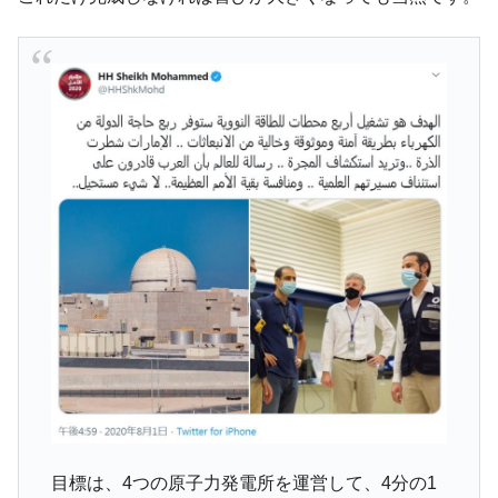
米国下院「韓国の公務員個人をターゲット
『Money1』
にぶん殴る法案」提出！⇒ クーパン問題は合衆国企業に対
する差別。許してはおかぬ
韓国ボンクラ政策室長･金容範、株価暴落に
『Money1』
他人事のような発言。
韓国半導体『SKハイニックス』2026年2Qの
『Money1』
業績「史上最高益」当期純利益は前年同期比13.4倍に。
韓国･加徳島新国際空港「またも暗礁」の危
『Money1』
機 ⇒ 10.7兆では損が出るからできない。
日本の誇る海洋資源調査船『白嶺』は先進技術の
Fact1
塊！
夏の甲子園、優勝校を最も多く輩出している都道
Fact1
府県とは？
今話題の「楽天ライオンズ」とは？
Fact1
奇跡の毛色「白毛馬」とは？
Fact1
目標は、4つの原子力発電所を運営して、4分の1