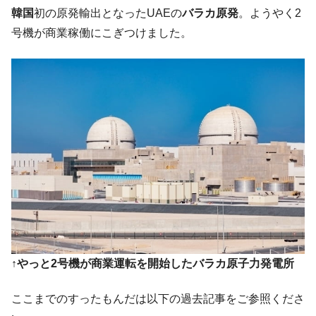
韓国･李在明「青年層の雇用状況が悪い。せ
『Money1』
韓国
初の原発輸出となったUAEの
バラカ原発
。ようやく2
や、若者に起業させよう」⇒ どんな雇用対策だソレ。
号機が商業稼働にこぎつけました。
【韓国の外貨準備】2026年07月は4,279億ド
『Money1』
ル。外平債の発行「19.4億ドル」
韓国「ここは北朝鮮なのか。選管がサーバ
『Money1』
ーにウソのデータを入力したのは明白だ」
韓国･李在明さっそく不動産対策で浅薄な発
『Money1』
言。
韓国は「中国と同じく」投資に不適格な国
『Money1』
だ。
『韓国銀行』が「金の保有量を増やしま
『Money1』
す」⇒「金を経由するドル入手」手段ではないのか？
韓国･外為取引量「1日当たり1,214.4億ド
『Money1』
ル」まで拡大 ⇒ 海外資金の動きに強く左右される状態
↑やっと2号機が商業運転を開始したバラカ原子力発電所
韓国･帰ってきた李在明。李在明を支持しな
『Money1』
い「50.5％」に上昇
ここまでのすったもんだは以下の過去記事をご参照くださ
韓国大統領府ボンクラ政策室長が告発され