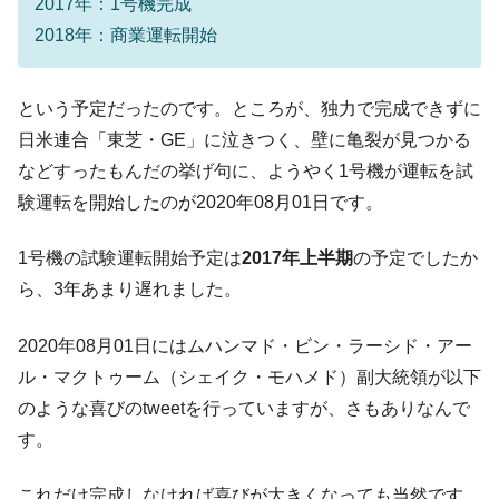
2017年：1号機完成
は韓国で『BYD』車は売れている。6カ月で対前年同期比
2018年：商業運転開始
1.9倍！
在韓米国大使スティールが着韓！⇒ さっそ
『Money1』
く空港に詰めかけ「出て行け！」「極右勢力」のプラカー
という予定だったのです。ところが、独力で完成できずに
ドを掲げる「在韓反米勢力」
日米連合「東芝・GE」に泣きつく、壁に亀裂が見つかる
韓国政府「2035年までに18.4GW規模のAIデ
『Money1』
などすったもんだの挙げ句に、ようやく1号機が運転を試
ータセンター整備」⇒ だから無理だってば。
験運転を開始したのが2020年08月01日です。
JPモルガン「韓国レバレッジETFの清算は
『Money1』
ほぼ終わった」
1号機の試験運転開始予定は
2017年上半期
の予定でしたか
韓国『国民年金公団』株価暴落で200兆蒸
『Money1』
ら、3年あまり遅れました。
発。
2020年08月01日にはムハンマド・ビン・ラーシド・アー
韓国政府「ニセＫ-ブランドを通報しようキ
『Money1』
ャンペーン」⇒ あの名物教授も登場！
ル・マクトゥーム（シェイク・モハメド）副大統領が以下
のような喜びのtweetを行っていますが、さもありなんで
韓国「橋が落ちました」⇒ 耐久性「なさす
『Money1』
ぎ」では。
す。
韓国鉄鋼最大手『POSCO』ズブズブ沈む。
『Money1』
これだけ完成しなければ喜びが大きくなっても当然です。
営業利益80.2％も減少