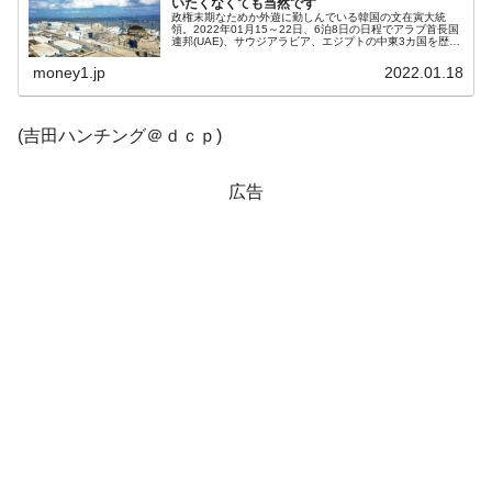
いたくなくても当然です
政権末期なためか外遊に勤しんでいる韓国の文在寅大統
領。2022年01月15～22日、6泊8日の日程でアラブ首長国
連邦(UAE)、サウジアラビア、エジプトの中東3カ国を歴訪
中です。外遊いきなりの首脳会談キャンセル最初の訪問
地、UAEでムハンマ...
money1.jp
2022.01.18
(吉田ハンチング＠ｄｃｐ)
広告