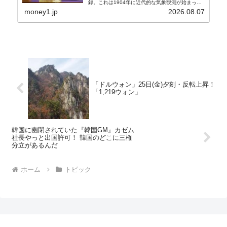
録。これは1904年に近代的な気象観測が始まって
以来の韓国史上最高気温です。08月04日には、ソ
money1.jp
2026.08.07
ウル市全域への「猛暑重大警報」が発令され...
「ドルウォン」25日(金)夕刻・反転上昇！
「1,219ウォン」
韓国に幽閉されていた『韓国GM』カゼム
社長やっと出国許可！ 韓国のどこに三権
分立があるんだ
ホーム
トピック