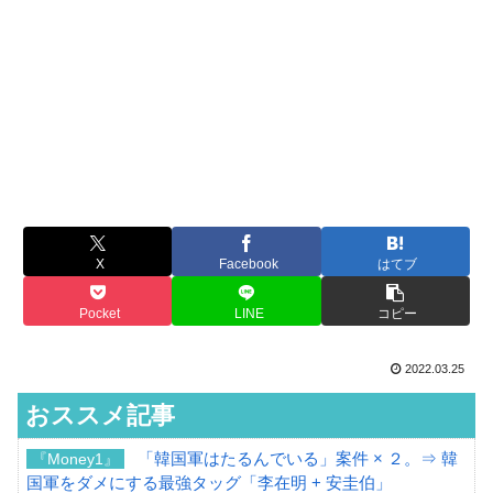
X
Facebook
はてブ
Pocket
LINE
コピー
2022.03.25
おススメ記事
「韓国軍はたるんでいる」案件 × ２。⇒ 韓
『Money1』
国軍をダメにする最強タッグ「李在明 + 安圭伯」