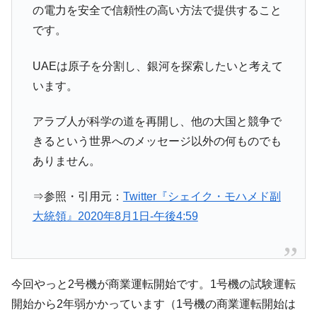
全て勝つといくら？ 競馬GI競走で勝利騎手がもら
Fact1
の電力を安全で信頼性の高い方法で提供すること
える賞金とは？
です。
平成仮面ライダーの意外すぎるモチーフとは？
Fact1
発表から2日で大崩壊、鳴かず飛ばずに終わりそう
Fact1
UAEは原子を分割し、銀河を探索したいと考えて
なスーパーリーグとは？
います。
日本人マスターズ挑戦の歴史。松山以前に最高位
Fact1
だった選手とは？
アラブ人が科学の道を再開し、他の大国と競争で
きるという世界へのメッセージ以外の何ものでも
甲子園通算本塁打、最多の清原に次いで多く打っ
Fact1
ている意外な選手とは？
ありません。
セレクトセールの高額取引馬が稼いだ金額とは？
Fact1
⇒参照・引用元：
Twitter『シェイク・モハメド副
大統領』2020年8月1日-午後4:59
今回やっと2号機が商業運転開始です。1号機の試験運転
開始から2年弱かかっています（1号機の商業運転開始は