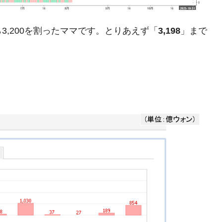
暴落に他人事のような発言。
,200を割ったママです。とりあえず「
3,198
」まで
年2Qの業績「史上最高益」当期純利益は前年同期比13.4倍に。
危機 ⇒ 10.7兆では損が出るからできない。
月29日(水)もサイドカー・サーキットブレイカーの二段コンボ
産業の半分未満しか雇用を生まない
したのは政界の責任だ」
い結果に。
』純借入金が約8兆。信用格付け「ネガティブ」にダウン
トブレイカーも発動！ 半導体2銘柄の暴落
！
術の塊！