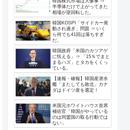
韓国株式市場は大惨事 ⇒
半導体だけで上がってきた
相場が逆回転した。
韓国KOSPI「サイドカー発
動され過ぎ」問題 ⇒ いく
ら何でも41回は落ちすぎ
だ。
韓国政府「米国のカツアゲ
に怯える」⇒ 「15％でまと
まるハズ」とタカをくくっ
ている。
【速報・確報】韓国産潜水
艦「またしても敗北」カナ
ダはドイツ産を選定！
米国元ホワイトハウス首席
補佐官「韓国がやっている
のは同盟国の取る行動では
ない」