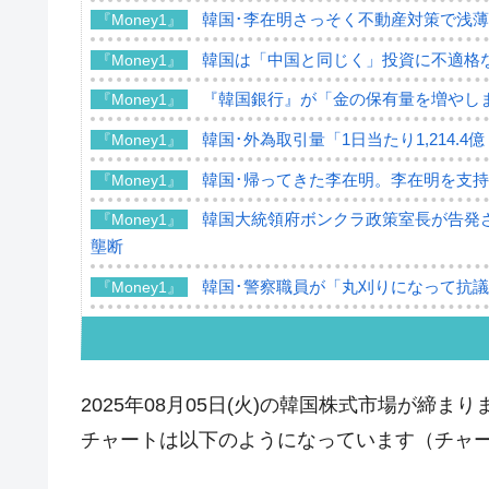
韓国･李在明さっそく不動産対策で浅
『Money1』
韓国は「中国と同じく」投資に不適格
『Money1』
『韓国銀行』が「金の保有量を増やし
『Money1』
韓国･外為取引量「1日当たり1,214.
『Money1』
韓国･帰ってきた李在明。李在明を支持し
『Money1』
韓国大統領府ボンクラ政策室長が告発さ
『Money1』
壟断
韓国･警察職員が「丸刈りになって抗
『Money1』
中国だけが鉄鋼輸出を異常増加させる 
『Money1』
韓国製造業「半導体絶好調」のウラで他
『Money1』
2025年08月05日(火)の韓国株式市場が締まり
【米韓激突案件】韓国消費者院が『クーパ
『Money1』
チャートは以下のようになっています（チャートは『
韓国で猛暑。南東部では干ばつ
『Money1』
韓国型イージス搭載の次世代駆逐艦「KD
『Money1』