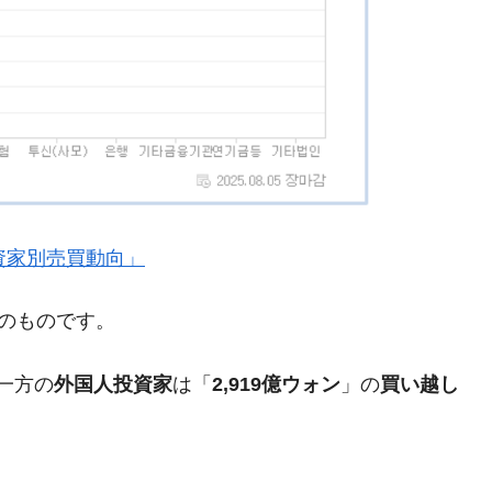
都道府県とは？
がもらえる賞金とは？
？
りそうなスーパーリーグとは？
高位だった選手とは？
』「投資家別売買動向」
打っている意外な選手とは？
現在のものです。
は？
一方の
外国人投資家
は「
2,919億ウォン
」の
買い越し