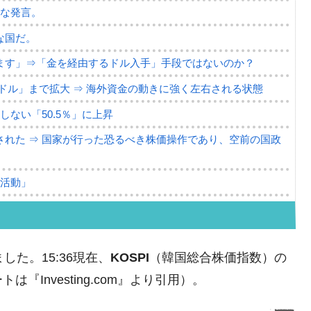
薄な発言。
な国だ。
ます」⇒「金を経由するドル入手」手段ではないのか？
4億ドル」まで拡大 ⇒ 海外資金の動きに強く左右される状態
ない「50.5％」に上昇
れた ⇒ 国家が行った恐るべき株価操作であり、空前の国政
議活動」
⇒ 中国の過剰生産が世界を蝕む。
業種は全般的「不調」⇒ PSIが示す現況は決して良くない。
ました。15:36現在、
KOSPI
（韓国総合株価指数）の
ン』1人当たり賠償10万ウォンを認定 ⇒ 総額3兆7,000億
Investing.com』より引用）。
DX」1番艦、2032年竣工と公示