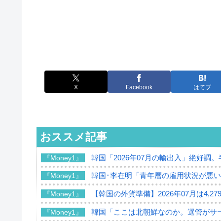
X
Facebook
はてブ
おススメ記事
韓国「2026年07月の輸出入」絶好調
『Money1』
韓国･李在明「青年層の雇用状況が悪い
『Money1』
【韓国の外貨準備】2026年07月は4,2
『Money1』
韓国「ここは北朝鮮なのか。選管がサ
『Money1』