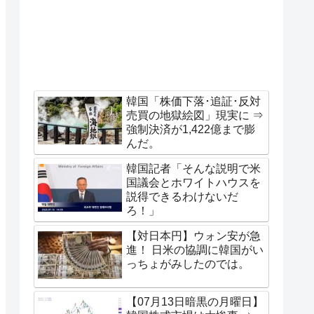
韓国「株価下落･追証･反対
売買の地獄絵図」現実に ⇒
強制決済が1,422億まで膨
んだ。
韓国記者「そんな説明で米
国議会とホワイトハウスを
説得できるわけないだ
ろ！」
【対日本円】ウォン安が急
進！ 日米の協調に韓国がい
っちょがみしたのでは。
【07月13日暗黒の月曜日】