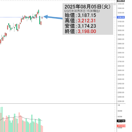
の協調に韓国がいっちょがみしたのでは。
⇒ 実は韓国で『BYD』車は売れている。6カ月で対前年同期比
さっそく空港に詰めかけ「出て行け！」「極右勢力」のプラカー
模のAIデータセンター整備」⇒ だから無理だってば。
清算はほぼ終わった」
兆蒸発。
うキャンペーン」⇒ あの名物教授も登場！
さすぎ」では。
む。営業利益80.2％も減少
ットにぶん殴る法案」提出！⇒ クーパン問題は合衆国企業に対