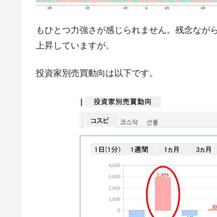
韓国ボンクラ政策室長･金容範、株価
『Money1』
もひとつ力強さが感じられません。残念ながら3
韓国半導体『SKハイニックス』2026
『Money1』
上昇していますが。
韓国･加徳島新国際空港「またも暗礁」の
『Money1』
【速報】韓国株式市場の暴落・本日07
『Money1』
投資家別売買動向は以下です。
発動！
IT産業は人を雇用する効果は低い。全
『Money1』
韓国「株式市場が賭博場のように変質
『Money1』
韓国「2026年1Q 資金循環統計」面白
『Money1』
韓国化学企業最大手『ロッテケミカル
『Money1』
韓国株式市場･暗黒の火曜日。サーキッ
『Money1』
韓国･カードローン金利「15％」突破
『Money1』
日本の誇る海洋資源調査船『白嶺』は先進技
Fact1