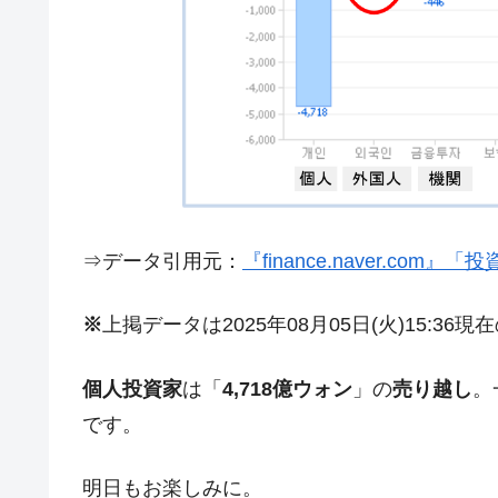
夏の甲子園、優勝校を最も多く輩出している
Fact1
今話題の「楽天ライオンズ」とは？
Fact1
奇跡の毛色「白毛馬」とは？
Fact1
全て勝つといくら？ 競馬GI競走で勝利騎手
Fact1
平成仮面ライダーの意外すぎるモチーフとは
Fact1
発表から2日で大崩壊、鳴かず飛ばずに終わ
Fact1
日本人マスターズ挑戦の歴史。松山以前に最
Fact1
⇒データ引用元：
『finance.naver.com
甲子園通算本塁打、最多の清原に次いで多く
Fact1
※
上掲データは2025年08月05日(火)15:36
セレクトセールの高額取引馬が稼いだ金額と
Fact1
個人投資家
は「
4,718億ウォン
」の
売り越し
。
です。
明日もお楽しみに。