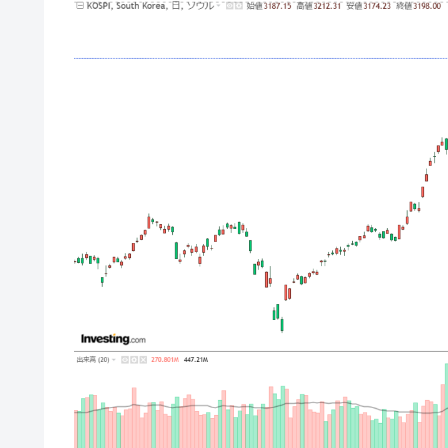
【対日本円】ウォン安が急進！ 日米
『Money1』
韓国政府『BYD』車への補助金を全廃 
『Money1』
1.9倍！
在韓米国大使スティールが着韓！⇒ 
『Money1』
ドを掲げる「在韓反米勢力」
韓国政府「2035年までに18.4GW規
『Money1』
JPモルガン「韓国レバレッジETFの
『Money1』
韓国『国民年金公団』株価暴落で200
『Money1』
韓国政府「ニセＫ-ブランドを通報しよ
『Money1』
韓国「橋が落ちました」⇒ 耐久性「な
『Money1』
韓国鉄鋼最大手『POSCO』ズブズブ沈
『Money1』
米国下院「韓国の公務員個人をターゲ
『Money1』
する差別。許してはおかぬ