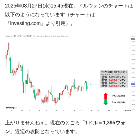
韓国･帰ってきた李在明。李在明を支持しな
2025年08月27日(水)15:45現在、ドルウォンのチャートは
『Money1』
い「50.5％」に上昇
以下のようになっています（チャートは
韓国大統領府ボンクラ政策室長が告発され
『Money1』
『Investing.com』より引用）。
た ⇒ 国家が行った恐るべき株価操作であり、空前の国政壟
断
韓国･警察職員が「丸刈りになって抗議活
『Money1』
動」
中国だけが鉄鋼輸出を異常増加させる ⇒ 中
『Money1』
国の過剰生産が世界を蝕む。
韓国製造業「半導体絶好調」のウラで他業
『Money1』
種は全般的「不調」⇒ PSIが示す現況は決して良くない。
【米韓激突案件】韓国消費者院が『クーパ
『Money1』
ン』1人当たり賠償10万ウォンを認定 ⇒ 総額3兆7,000億
韓国で猛暑。南東部では干ばつ
『Money1』
上がりませんねえ。現在のところ「1ドル＝
1,395ウォ
韓国型イージス搭載の次世代駆逐艦
『Money1』
ン
」近辺の攻防となっています。
「KDDX」1番艦、2032年竣工と公示