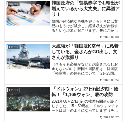
8,659人自然増減：-9,610人⇒参照・...
韓国政府の「貿易赤字でも輸出が
韓国経済
増えているから大丈夫」に異議ア
リ！
韓国が経済的な危機を迎えるときには貿
易のもうけが減少し、経常収支が赤転す
るという現象が起こります。先にご紹介
したとおり、通関ベースとはいえ貿易収
2022.02.03
支（貿易のもうけ：輸出 - 輸入で求めま
す）が2カ月連続で赤字。貿易収支の赤字
大統領が「韓国版K空母」に粘着
トピック
は、韓国経済にとっ...
している。金さんがGO出し、文
さんが旗振り
（そもそも必要がないと想定されるしお
金もないのに）韓国の国防部は、韓国版
「軽空母」の保有について「’21-’25国防
中期計画」に盛り込みました。↑韓国国防
2020.08.24
部が公表している「韓国版軽空母」のイ
メージイラスト以降、韓国メディアでは
「ドルウォン」27日(金)夕刻・陰
トピック
（主に称賛の方...
転！「1,169ウォン」底の攻防
2021年08月27日(金)の韓国時間※が終了
しました。15：50現在、ドルウォンチャ
ートは以下のようになっています（チャ
ートは『Investing.com』より引用：以下
2021.08.27
同）。陰転しました。現在のところ「1ド
ル＝1,169ウォン」近辺の攻...