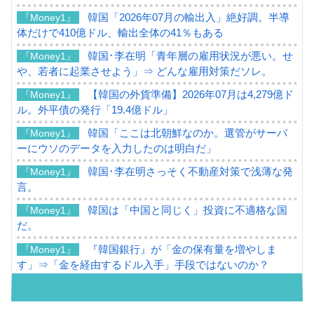
韓国「2026年07月の輸出入」絶好調。半導
『Money1』
体だけで410億ドル、輸出全体の41％もある
韓国･李在明「青年層の雇用状況が悪い。せ
『Money1』
や、若者に起業させよう」⇒ どんな雇用対策だソレ。
【韓国の外貨準備】2026年07月は4,279億ド
『Money1』
ル。外平債の発行「19.4億ドル」
韓国「ここは北朝鮮なのか。選管がサーバ
『Money1』
ーにウソのデータを入力したのは明白だ」
韓国･李在明さっそく不動産対策で浅薄な発
『Money1』
言。
韓国は「中国と同じく」投資に不適格な国
『Money1』
だ。
『韓国銀行』が「金の保有量を増やしま
『Money1』
す」⇒「金を経由するドル入手」手段ではないのか？
韓国･外為取引量「1日当たり1,214.4億ド
『Money1』
ル」まで拡大 ⇒ 海外資金の動きに強く左右される状態