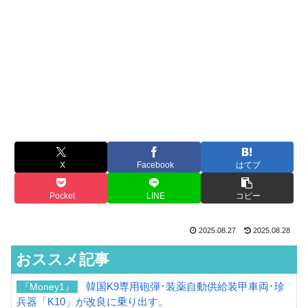
X
Facebook
はてブ
Pocket
LINE
コピー
2025.08.27
2025.08.28
おススメ記事
韓国K9専用砲弾･装薬自動供給装甲車両･珍
『Money1』
兵器「K10」が改良に乗り出す。