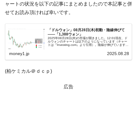
ャートの状況を以下の記事にまとめましたので本記事と併
韓国「株式市場が賭博場のように変質した
『Money1』
せてお読み頂ければ幸いです。
のは政界の責任だ」
韓国「2026年1Q 資金循環統計」面白い結果
『Money1』
「ドルウォン」08月28日(木)初動・陰線伸びて
に。
――「1,388ウォン」
2025年08月28日(木)の市場が開きました。12:01現在、ド
ルウォンのチャートは以下のようになっています（チャー
韓国化学企業最大手『ロッテケミカル』純
『Money1』
トは『Investing.com』より引用）。陰線が伸びています。
現在のところ「1ドル＝1,388ウォン」近辺の攻防となっ...
借入金が約8兆。信用格付け「ネガティブ」にダウン
money1.jp
2025.08.28
韓国株式市場･暗黒の火曜日。サーキットブ
『Money1』
レイカーも発動！ 半導体2銘柄の暴落
(柏ケミカル＠ｄｃｐ)
日本の誇る海洋資源調査船『白嶺』は先進技術の
Fact1
塊！
広告
夏の甲子園、優勝校を最も多く輩出している都道
Fact1
府県とは？
今話題の「楽天ライオンズ」とは？
Fact1
奇跡の毛色「白毛馬」とは？
Fact1
全て勝つといくら？ 競馬GI競走で勝利騎手がもら
Fact1