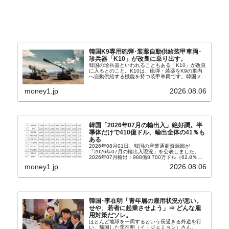
韓国K9専用砲弾･装薬自動供給装甲車両･
珍兵器「K10」が改良に乗り出す。
韓国の珍兵器といわれることもある「K10」が改良
に入るとのこと。K10は、砲弾・装薬をK9の車内
へ自動供給する機能を持つ装甲車両です。韓国メデ
ィア『Chosun Biz』が報じていますので、同記事
から以下に一部を引きます。2005年に初めて...
money1.jp
2026.08.06
韓国「2026年07月の輸出入」絶好調。半
導体だけで410億ドル、輸出全体の41％も
ある
2026年08月01日、韓国の産業通商資源部が
「2026年07月の輸出入現況」を公表しました。
2026年07月輸出：988億8,700万ドル（62.8％）
輸入：685億6,300万ドル（26.5％）貿易収支：
money1.jp
2026.08.06
303億2,400万ドル2026...
韓国･李在明「青年層の雇用状況が悪い。
せや、若者に起業させよう」⇒ どんな雇
用対策だソレ。
ほとんど地球を一周するという長過ぎる外遊を行
い、帰国した李在明（イ・ジェミョン）さん。