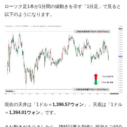
【対日本円】ウォン安が急進！ 日米の協調
『Money1』
ローソク足1本が1分間の値動きを示す「1分足」で見ると
に韓国がいっちょがみしたのでは。
以下のようになります。
韓国政府『BYD』車への補助金を全廃 ⇒ 実
『Money1』
は韓国で『BYD』車は売れている。6カ月で対前年同期比
1.9倍！
在韓米国大使スティールが着韓！⇒ さっそ
『Money1』
く空港に詰めかけ「出て行け！」「極右勢力」のプラカー
ドを掲げる「在韓反米勢力」
韓国政府「2035年までに18.4GW規模のAIデ
『Money1』
ータセンター整備」⇒ だから無理だってば。
JPモルガン「韓国レバレッジETFの清算は
『Money1』
ほぼ終わった」
韓国『国民年金公団』株価暴落で200兆蒸
『Money1』
発。
現在の天井は「1ドル＝
1,396.57ウォン
」、天底は「1ドル
韓国政府「ニセＫ-ブランドを通報しようキ
『Money1』
＝
1,394.01ウォン
」です。
ャンペーン」⇒ あの名物教授も登場！
韓国「橋が落ちました」⇒ 耐久性「なさす
『Money1』
また動きがありましたら、随時記事を制作し状況をご紹介