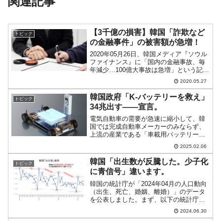
関連記事
【3千億の損害】韓国「詐欺など
トピック
の金融事件」の被害額が急増！
2020年05月26日、韓国メディア『ソウル
ファイナンス』に「国内の金融事故、毎
年減少…100億大事故は急増」という記事
が出ました。これは韓国の「金融監督
2020.05.27
院」が公表した「2019年の金融事故発生
状況と対応策」を基にした記事。一部を
韓国政府「K-バッテリーを救え」
トピック
以下に引用...
34兆出す――宣言。
電気自動車の需要が急速に縮小して、韓
国では完成自動車メーカーのみならず、
上流の産業である「車載用バッテリー」
メーカーの業績が傾いています。例え
2025.02.06
ば、韓国最大手の『LGエネルギーソリュ
ーション』の2020年の業績は対前年同期
韓国「出生数が反騰した。少子化
トピック
比で営業利益が「約7...
に青信号」違います。
韓国の統計庁が「2024年04月の人口動向
（出生、死亡、婚姻、離婚）」のデータ
を公表しました。まず、以下の統計庁の
プレスリリースをご覧ください。2024年
2024.06.30
04月出生数：1万9,049人死亡数：2万