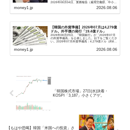
2026年08月04日、業務報告（雇用労働部、中小ベ
ンチャー企業部、公正取引委員会）を主催。この席
money1.jp
2026.08.06
上、韓国大統領に成りおおせた李在明（イ・ジェミ
ョン）さん...
【韓国の外貨準備】2026年07月は4,279億
ドル。外平債の発行「19.4億ドル」
2026年08月05日、『韓国銀行』が「2026年07月
の外貨準備高」を公表しました。以下をご覧くださ
い。2026年07月外貨準備高：4,279億ドル（約67
兆4,456億円）※前月比：+6億ドル＜＜内訳＞＞
⇒Securities：3,80...
money1.jp
2026.08.06
「韓国株式市場」27日(水)決着・
KOSPI「3,187」小さくアゲ。
【もはや恐喝】韓国「米国への投資」さ