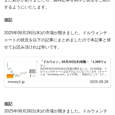
ぎ」では。
するようにいたします。
韓国鉄鋼最大手『POSCO』ズブズブ沈む。
『Money1』
営業利益80.2％も減少
追記
米国下院「韓国の公務員個人をターゲット
『Money1』
にぶん殴る法案」提出！⇒ クーパン問題は合衆国企業に対
2025年08月28日(木)の市場が開きました。ドルウォンチ
する差別。許してはおかぬ
ャートの状況を以下の記事にまとめましたので本記事と併
韓国ボンクラ政策室長･金容範、株価暴落に
『Money1』
せてお読み頂ければ幸いです。
他人事のような発言。
韓国半導体『SKハイニックス』2026年2Qの
『Money1』
「ドルウォン」08月28日(木)初動・「1,389ウォ
ン」
業績「史上最高益」当期純利益は前年同期比13.4倍に。
2025年08月28日(木)の市場が開きました。10:00現在、ド
ルウォンのチャートは以下のようになっています（チャー
韓国･加徳島新国際空港「またも暗礁」の危
『Money1』
トは『Investing.com』より引用）。現在のところ「1ドル
＝1,389ウォン」近辺の攻防となっています。ローソク
機 ⇒ 10.7兆では損が出るからできない。
足…
money1.jp
2025.08.28
【速報】韓国株式市場の暴落・本日07月29
『Money1』
日(水)もサイドカー・サーキットブレイカーの二段コンボ
発動！
追記
IT産業は人を雇用する効果は低い。全産業の
『Money1』
2025年08月28日(木)の市場が開きました。ドルウォンチ
半分未満しか雇用を生まない