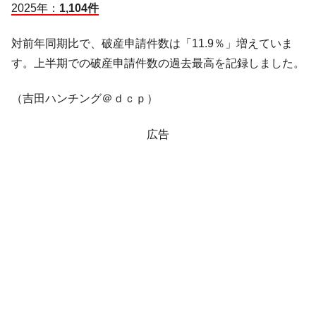
『Money1』
2025年：
1,104件
だ。
『韓国銀行』が「金の保有量を増やしま
『Money1』
対前年同期比で、破産申請件数は「11.9％」増えていま
す」⇒「金を経由するドル入手」手段ではないのか？
す。上半期での破産申請件数の過去最高を記録しました。
韓国･外為取引量「1日当たり1,214.4億ド
『Money1』
ル」まで拡大 ⇒ 海外資金の動きに強く左右される状態
（吉田ハンチング＠ｄｃｐ）
韓国･帰ってきた李在明。李在明を支持しな
『Money1』
い「50.5％」に上昇
広告
韓国大統領府ボンクラ政策室長が告発され
『Money1』
た ⇒ 国家が行った恐るべき株価操作であり、空前の国政壟
断
韓国･警察職員が「丸刈りになって抗議活
『Money1』
動」
中国だけが鉄鋼輸出を異常増加させる ⇒ 中
『Money1』
国の過剰生産が世界を蝕む。
韓国製造業「半導体絶好調」のウラで他業
『Money1』
種は全般的「不調」⇒ PSIが示す現況は決して良くない。