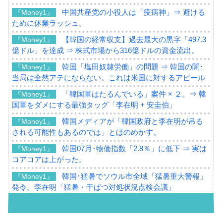
中国共産党の小役人は「疫病神」⇒ 避ける
『Money1』
ために休業ラッシュ。
【韓国の経常収支】過去最大の黒字「497.3
『Money1』
億ドル」を達成 ⇒ 株式市場から316億ドルの資金流出。
韓国「塩田奴隷労働」の問題 ⇒ 韓国の闇･
『Money1』
当局は全然アテにならない。これは米国に対するアピール
「韓国軍はたるんでいる」案件 × ２。⇒ 韓
『Money1』
国軍をダメにする最強タッグ「李在明 + 安圭伯」
韓国メディアが「韓国政府と李在明が吊る
『Money1』
される可能性もあるのでは」とほのめかす。
韓国07月･物価指数「2.8％」に低下 ⇒ 実は
『Money1』
コアコアは上がった。
韓国･猛暑でソウル市全域「猛暑重大警報」
『Money1』
発令。李在明「猛暑・干ばつ対処状況点検会議」
【日本市場再挑戦中】韓国『現代自動車』
『Money1』
07月販売台数は去年のほぼ半分「71台」しか売れなかっ