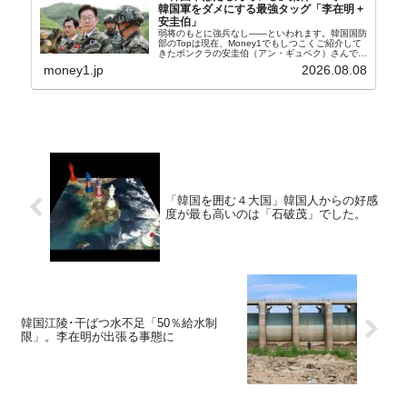
韓国軍をダメにする最強タッグ「李在明 +
安圭伯」
弱将のもとに強兵なし――といわれます。韓国国防
部のTopは現在、Money1でもしつこくご紹介して
きたボンクラの安圭伯（アン・ギュベク）さんで
す。↑経済的無知蒙昧な李在明（イ・ジェミョン）
money1.jp
2026.08.08
さんと「韓国初の文官上がり」の国防部長官安圭伯
（アン...
「韓国を囲む４大国」韓国人からの好感
度が最も高いのは「石破茂」でした。
韓国江陵･干ばつ水不足「50％給水制
限」。李在明が出張る事態に