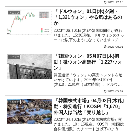
2024.12.16
方似）は賞味期限切れとなりました。大
統領の弾劾訴追案に事実上賛成を表明
「ドルウォン」01日(木)夕刻・
トピック
し、実際に可決さ...
「1,321ウォン」やる気はあるの
か
2023年06月01日(木)の韓国時間※が終わ
りました。15:30現在、ドルウォンのチャ
ートは以下のようになっています（チャ
ートは『Investing.com』より引用）。一
2023.06.01
応「下げませんよ」なローソク足です
が、ボラチリティーが小さく低調で...
「韓国ウォン」05月07日(木)初
トピック
動！微ウォン高進行「1,227ウォ
ン」
韓国通貨「ウォン」の高安トレンドを追
いかけています。2020年05月07日
(木)10：21現在（日本時間）、ドルウォ
ンチャートは以下のようになっています
2020.05.07
（チャートは『Investing.com』より引
用）。初動はウォン高方向へ進行し、2ウ
「韓国株式市場」04月02日(木)初
トピック
ォ...
動・株安進行！KOSPI「1,670」
外国人は当然「売り越し」
2020年04月02日(木)の韓国株式市場が開
きました。10：15現在、KOSPI（韓国総
合株価指数）のチャートは以下のように