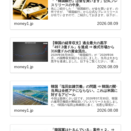
「『韓国銀行』は金を買います」公式プレ
スリリースの中身。
先にご紹介した「『韓国銀行』が金を買います」の
件ですが、『韓国銀行』から公式なプレスリリース
が出ていますので、ご紹介しておきます。以下が全
文和訳です。表題：韓国銀行、国内生産金の買い入
れ協力体制を構築□『韓国銀行』は、国内生産金の
money1.jp
2026.08.09
買い入れに...
【韓国の経常収支】過去最大の黒字
「497.3億ドル」を達成 ⇒ 株式市場から
316億ドルの資金流出。
2026年08月06日、『韓国銀行』が「2026年06
月」の国際収支統計を公示しました。当月は大きな
黒字を達成しました。以下をご覧ください。↑黄色
の傾向ペンでフォーカスしているのが2026年06月
money1.jp
2026.08.09
の経常収支です。2026年06月貿易収支：4...
韓国「塩田奴隷労働」の問題 ⇒ 韓国の闇･
当局は全然アテにならない。これは米国に
対するアピール
今回は面倒くさい話です。2026年07月30日、韓国
の雇用労働部が興味深いプレスリリースを出しまし
た。↑韓国の塩田は島嶼部に多く、劣悪な環境が一
般に見られることが少ないため、事件の発覚を妨げ
money1.jp
2026.08.08
たといわれます（後述）。これは、いわゆる「塩田
奴隷...
「韓国軍はたるんでいる」案件 × ２。⇒