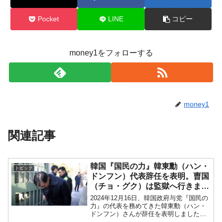
える賞金とは？
平成仮面ライダーの意外すぎるモチーフとは？
Fact1
Pocket
LINE
コピー
発表から2日で大崩壊、鳴かず飛ばずに終わりそう
Fact1
なスーパーリーグとは？
money1をフォローする
日本人マスターズ挑戦の歴史。松山以前に最高位
Fact1
だった選手とは？
甲子園通算本塁打、最多の清原に次いで多く打っ
Fact1
ている意外な選手とは？
money1
セレクトセールの高額取引馬が稼いだ金額とは？
Fact1
関連記事
韓国『国民の力』韓東勳（ハン・
トピック
ドンフン）代表辞任を表明。曺国
（チョ・グク）は監獄へ行きまし
た。
2024年12月16日、韓国政府与党『国民の
力』の代表を務めてきた韓東勳（ハン・
ドンフン）さんが辞任を表明しました。↑
韓東勳（ハン・ドンフン）さん（月亭八