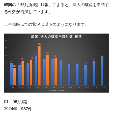
た。『起亜』は9台だけ
韓国
の「裁判所統計月報」によると、法人の破産を申請す
韓国「信用赦免を何回やっても、何回やっ
『Money1』
る件数が増加しています。
ても」⇒ 257万人赦免したのに60万人がまた延滞者に転
落！
上半期時点での状況は以下のようになります。
韓国K9専用砲弾･装薬自動供給装甲車両･珍
『Money1』
兵器「K10」が改良に乗り出す。
韓国「2026年07月の輸出入」絶好調。半導
『Money1』
体だけで410億ドル、輸出全体の41％もある
韓国･李在明「青年層の雇用状況が悪い。せ
『Money1』
や、若者に起業させよう」⇒ どんな雇用対策だソレ。
【韓国の外貨準備】2026年07月は4,279億ド
『Money1』
ル。外平債の発行「19.4億ドル」
韓国「ここは北朝鮮なのか。選管がサーバ
『Money1』
ーにウソのデータを入力したのは明白だ」
韓国･李在明さっそく不動産対策で浅薄な発
『Money1』
01～06月累計
言。
2024年：
987件
韓国は「中国と同じく」投資に不適格な国