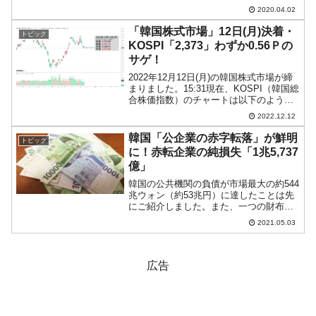
なっています。「1,700」を割り込んでス
2020.04.02
タートし、一時は「1,664.13」まで下げ
ましたが、戻して、現在は「1...
「韓国株式市場」12日(月)決着・
トピック
KOSPI「2,373」わずか0.56Ｐの
サゲ！
2022年12月12日(月)の韓国株式市場が締
まりました。15:31現在、KOSPI（韓国総
合株価指数）のチャートは以下のように
なっています（チャートは
2022.12.12
『Investing.com』より引用）。ローソク
足の実体部分がほとんどありません。わ
韓国「公企業の赤字転落」が鮮明
トピック
ず...
に！赤転企業の純損失「1兆5,737
億」
韓国の公共機関の負債が市場最大の約544
兆ウォン（約53兆円）に達したことは先
にご紹介しました。また、一つの財布と
見れば負債比率が「154％」程度ですの
2021.05.03
で、「まだいける」と考えているかもし
れないことも。しかし、コロナ禍があっ
たため、公共機関...
広告