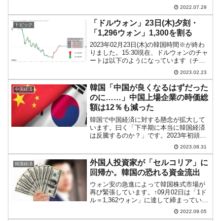
なっています（チャートは
2022.07.29
『Investing.com』より引用）。本日もギ
ャップアップしてスタートしました。な
「ドルウォン」23日(木)夕刻・
トピック
んだ...
「1,296ウォン」1,300を割る
2023年02月23日(木)の韓国時間※が終わ
りました。15:30現在、ドルウォンのチャ
ートは以下のようになっています（チャ
ートは『Investing.com』より引用）。陰
2023.02.23
線が長くなりました。1,300ウォンが割ら
れて、現在のところ「1ド...
韓国「中国が良くなるはずだった
中国経済
のに……」中国上場企業の時価総
額は12％も減った
韓国で中国経済に対する懸念が拡大して
います。曰く「下半期に本当に韓国経済
は反騰するのか？」です。2023年初頭に
は、中国がリオープニングとなり、消費
2023.08.31
も回復して対中国輸出も拡大。下半期に
は韓国経済は反騰する――という目論見
外国人投資家が「セルコリア」に
韓国経済
だったのですが、全く...
回帰か。韓国の恐れる資金流出
ウォン安の急進によって韓国株式市場が
再び緊張しています。↑09月02日は「1ド
ル＝1,362ウォン」に達して締まっていま
す（チャートは『Investing.com』より引
2022.09.05
用：週足）。というのは、韓国メディア