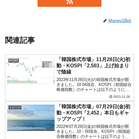
Money1Bot
関連記事
「韓国株式市場」11月28日(火)初
KOSPI
動・KOSPI「2,503」上げ始まり
で陰線
2023年11月28日(火)の韓国株式市場が開
きました。10:04現在、KOSPI（韓国総合
株価指数）のチャートは以下のようにな
っています（チャートは
2023.11.28
『Investing.com』より引用）。わずかな
がら上げて始まりましたが、現在のとこ
「韓国株式市場」07月29日(金)初
トピック
ろ陰...
動・KOSPI「2,452」本日もギャ
ップアップ！
2022年07月29日(金)の韓国株式市場が開
きました。10：00現在、KOSPI（韓国総
合株価指数）のチャートは以下のように