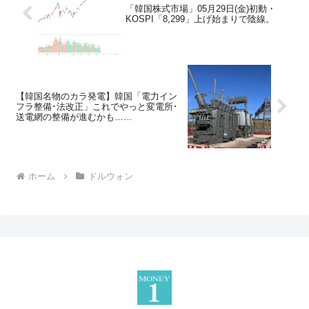
「韓国株式市場」05月29日(金)初動・
KOSPI「8,299」上げ始まりで陰線。
【韓国名物のカラ発電】韓国「電力イン
フラ整備･法改正」これでやっと変電所･
送電網の整備が進むかも……
ホーム
ドルウォン