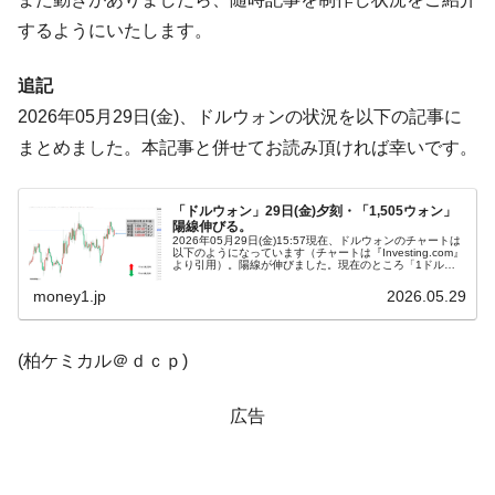
営業利益80.2％も減少
するようにいたします。
米国下院「韓国の公務員個人をターゲット
『Money1』
にぶん殴る法案」提出！⇒ クーパン問題は合衆国企業に対
追記
する差別。許してはおかぬ
2026年05月29日(金)、ドルウォンの状況を以下の記事に
韓国ボンクラ政策室長･金容範、株価暴落に
『Money1』
まとめました。本記事と併せてお読み頂ければ幸いです。
他人事のような発言。
韓国半導体『SKハイニックス』2026年2Qの
『Money1』
「ドルウォン」29日(金)夕刻・「1,505ウォン」
業績「史上最高益」当期純利益は前年同期比13.4倍に。
陽線伸びる。
2026年05月29日(金)15:57現在、ドルウォンのチャートは
以下のようになっています（チャートは『Investing.com』
韓国･加徳島新国際空港「またも暗礁」の危
『Money1』
より引用）。陽線が伸びました。現在のところ「1ドル＝
1,505ウォン」近辺の攻防となっています。ローソク足1...
機 ⇒ 10.7兆では損が出るからできない。
money1.jp
2026.05.29
【速報】韓国株式市場の暴落・本日07月29
『Money1』
日(水)もサイドカー・サーキットブレイカーの二段コンボ
(柏ケミカル＠ｄｃｐ)
発動！
IT産業は人を雇用する効果は低い。全産業の
『Money1』
広告
半分未満しか雇用を生まない
韓国「株式市場が賭博場のように変質した
『Money1』
のは政界の責任だ」