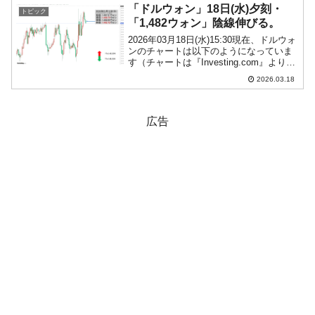
には毎度おなじみの「外国人投資家が...
「ドルウォン」18日(水)夕刻・
トピック
「1,482ウォン」陰線伸びる。
2026年03月18日(水)15:30現在、ドルウォ
ンのチャートは以下のようになっていま
す（チャートは『Investing.com』より引
用）。陰線が伸びました。現在のところ
2026.03.18
「1ドル＝1,482ウォン」近辺の攻防とな
っています。ローソク足1...
広告