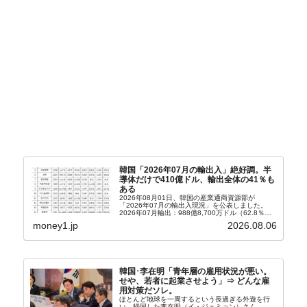
韓国「2026年07月の輸出入」絶好調。半
導体だけで410億ドル、輸出全体の41％も
ある
2026年08月01日、韓国の産業通商資源部が
「2026年07月の輸出入現況」を公表しました。
2026年07月輸出：988億8,700万ドル（62.8％）
輸入：685億6,300万ドル（26.5％）貿易収支：
money1.jp
2026.08.06
303億2,400万ドル2026...
韓国･李在明「青年層の雇用状況が悪い。
せや、若者に起業させよう」⇒ どんな雇
用対策だソレ。
ほとんど地球を一周するという長過ぎる外遊を行
い、帰国した李在明（イ・ジェミョン）さん。