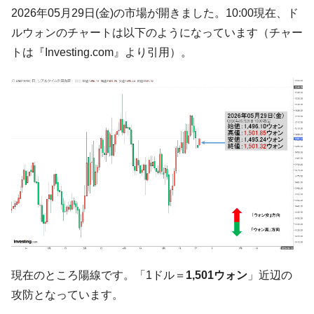
韓国大統領府ボンクラ政策室長が告発され
2026年05月29日(金)の市場が開きました。10:00現在、ド
『Money1』
た ⇒ 国家が行った恐るべき株価操作であり、空前の国政壟
ルウォンのチャートは以下のようになっています（チャー
断
トは『Investing.com』より引用）。
韓国･警察職員が「丸刈りになって抗議活
『Money1』
動」
中国だけが鉄鋼輸出を異常増加させる ⇒ 中
『Money1』
国の過剰生産が世界を蝕む。
韓国製造業「半導体絶好調」のウラで他業
『Money1』
種は全般的「不調」⇒ PSIが示す現況は決して良くない。
【米韓激突案件】韓国消費者院が『クーパ
『Money1』
ン』1人当たり賠償10万ウォンを認定 ⇒ 総額3兆7,000億
韓国で猛暑。南東部では干ばつ
『Money1』
韓国型イージス搭載の次世代駆逐艦
『Money1』
「KDDX」1番艦、2032年竣工と公示
現在のところ陽線です。「1ドル＝
1,501ウォン
」近辺の
【対日本円】ウォン安が急進！ 日米の協調
『Money1』
攻防となっています。
に韓国がいっちょがみしたのでは。