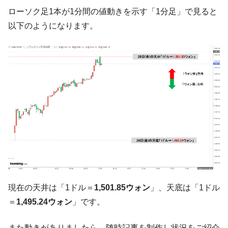
韓国政府『BYD』車への補助金を全廃 ⇒ 実
『Money1』
ローソク足1本が1分間の値動きを示す「1分足」で見ると
は韓国で『BYD』車は売れている。6カ月で対前年同期比
以下のようになります。
1.9倍！
在韓米国大使スティールが着韓！⇒ さっそ
『Money1』
く空港に詰めかけ「出て行け！」「極右勢力」のプラカー
ドを掲げる「在韓反米勢力」
韓国政府「2035年までに18.4GW規模のAIデ
『Money1』
ータセンター整備」⇒ だから無理だってば。
JPモルガン「韓国レバレッジETFの清算は
『Money1』
ほぼ終わった」
韓国『国民年金公団』株価暴落で200兆蒸
『Money1』
発。
韓国政府「ニセＫ-ブランドを通報しようキ
『Money1』
ャンペーン」⇒ あの名物教授も登場！
現在の天井は「1ドル＝
1,501.85ウォン
」、天底は「1ドル
韓国「橋が落ちました」⇒ 耐久性「なさす
『Money1』
＝
1,495.24ウォン
」です。
ぎ」では。
韓国鉄鋼最大手『POSCO』ズブズブ沈む。
『Money1』
また動きがありましたら、随時記事を制作し状況をご紹介