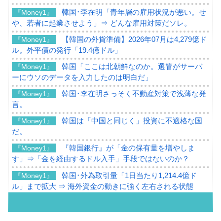
韓国･李在明「青年層の雇用状況が悪い。せ
『Money1』
や、若者に起業させよう」⇒ どんな雇用対策だソレ。
【韓国の外貨準備】2026年07月は4,279億ド
『Money1』
ル。外平債の発行「19.4億ドル」
韓国「ここは北朝鮮なのか。選管がサーバ
『Money1』
ーにウソのデータを入力したのは明白だ」
韓国･李在明さっそく不動産対策で浅薄な発
『Money1』
言。
韓国は「中国と同じく」投資に不適格な国
『Money1』
だ。
『韓国銀行』が「金の保有量を増やしま
『Money1』
す」⇒「金を経由するドル入手」手段ではないのか？
韓国･外為取引量「1日当たり1,214.4億ド
『Money1』
ル」まで拡大 ⇒ 海外資金の動きに強く左右される状態
韓国･帰ってきた李在明。李在明を支持しな
『Money1』
い「50.5％」に上昇