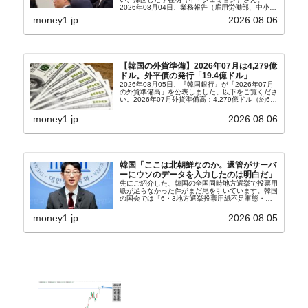
2026年08月04日、業務報告（雇用労働部、中小ベ
ンチャー企業部、公正取引委員会）を主催。この席
money1.jp
2026.08.06
上、韓国大統領に成りおおせた李在明（イ・ジェミ
ョン）さん...
【韓国の外貨準備】2026年07月は4,279億
ドル。外平債の発行「19.4億ドル」
2026年08月05日、『韓国銀行』が「2026年07月
の外貨準備高」を公表しました。以下をご覧くださ
い。2026年07月外貨準備高：4,279億ドル（約67
兆4,456億円）※前月比：+6億ドル＜＜内訳＞＞
⇒Securities：3,80...
money1.jp
2026.08.06
韓国「ここは北朝鮮なのか。選管がサーバ
ーにウソのデータを入力したのは明白だ」
先にご紹介した、韓国の全国同時地方選挙で投票用
紙が足らなかった件がまだ尾を引いています。韓国
の国会では「6・3地方選挙投票用紙不足事態・国
政調査特別委員会」が設けられ、調査を続けていま
す。『国民の力』の朱晋佑（チュ・ジヌ）議員はそ
money1.jp
2026.08.05
の委員の一...