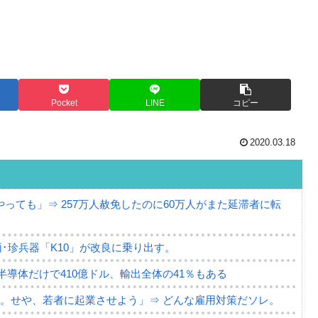
Pocket
LINE
コピー
2020.03.18
っても」⇒ 257万人赦免したのに60万人がまた延滞者に転
･珍兵器「K10」が改良に乗り出す。
。半導体だけで410億ドル、輸出全体の41％もある
。せや、若者に起業させよう」⇒ どんな雇用対策だソレ。