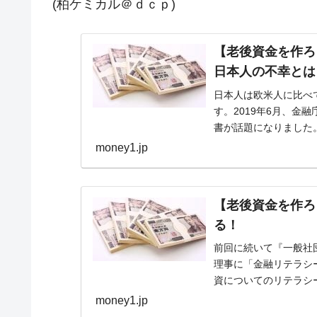
(柏ケミカル＠ｄｃｐ)
今話題の「楽天ライオンズ」とは？
Fact1
【老後資金を作ろ
奇跡の毛色「白毛馬」とは？
Fact1
日本人の不幸とは
全て勝つといくら？ 競馬GI競走で勝利騎手
Fact1
日本人は欧米人に比べ
平成仮面ライダーの意外すぎるモチーフとは
Fact1
す。2019年6月、金
書が話題になりました
発表から2日で大崩壊、鳴かず飛ばずに終わ
Fact1
ついて不安を覚え...
money1.jp
日本人マスターズ挑戦の歴史。松山以前に最
Fact1
甲子園通算本塁打、最多の清原に次いで多く
Fact1
【老後資金を作ろ
セレクトセールの高額取引馬が稼いだ金額と
Fact1
る！
前回に続いて『一般社
理事に「金融リテラシ
資についてのリテラシ
本人の金融リテラシー..
money1.jp