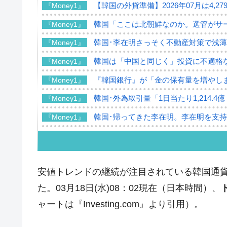
【韓国の外貨準備】2026年07月は4,2
『Money1』
韓国「ここは北朝鮮なのか。選管がサ
『Money1』
韓国･李在明さっそく不動産対策で浅
『Money1』
韓国は「中国と同じく」投資に不適格
『Money1』
『韓国銀行』が「金の保有量を増やし
『Money1』
韓国･外為取引量「1日当たり1,214.
『Money1』
韓国･帰ってきた李在明。李在明を支持し
『Money1』
韓国大統領府ボンクラ政策室長が告発さ
『Money1』
壟断
韓国･警察職員が「丸刈りになって抗
『Money1』
安値トレンドの継続が注目されている韓国通
中国だけが鉄鋼輸出を異常増加させる 
『Money1』
た。03月18日(水)08：02現在（日本時間）、
韓国製造業「半導体絶好調」のウラで他
ャートは『Investing.com』より引用）。
『Money1』
【米韓激突案件】韓国消費者院が『クーパ
『Money1』