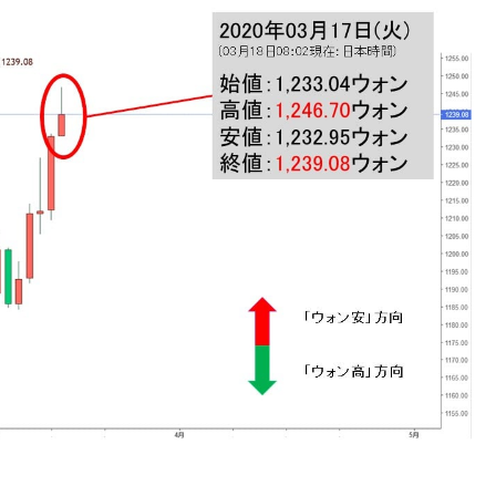
DX」1番艦、2032年竣工と公示
の協調に韓国がいっちょがみしたのでは。
⇒ 実は韓国で『BYD』車は売れている。6カ月で対前年同期比
さっそく空港に詰めかけ「出て行け！」「極右勢力」のプラカー
模のAIデータセンター整備」⇒ だから無理だってば。
清算はほぼ終わった」
兆蒸発。
うキャンペーン」⇒ あの名物教授も登場！
さすぎ」では。
む。営業利益80.2％も減少