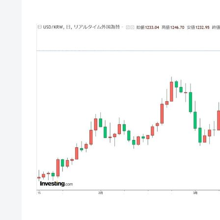
韓国で猛暑。南東部では干ばつ
『Money1』
韓国型イージス搭載の次世代駆逐艦「KD
『Money1』
【対日本円】ウォン安が急進！ 日米
『Money1』
韓国政府『BYD』車への補助金を全廃 
『Money1』
1.9倍！
在韓米国大使スティールが着韓！⇒ 
『Money1』
ドを掲げる「在韓反米勢力」
韓国政府「2035年までに18.4GW規
『Money1』
JPモルガン「韓国レバレッジETFの
『Money1』
韓国『国民年金公団』株価暴落で200
『Money1』
韓国政府「ニセＫ-ブランドを通報しよ
『Money1』
韓国「橋が落ちました」⇒ 耐久性「な
『Money1』
韓国鉄鋼最大手『POSCO』ズブズブ沈
『Money1』