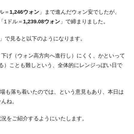
ットにぶん殴る法案」提出！⇒ クーパン問題は合衆国企業に対
ル＝
1,246ウォン
」まで進んだウォン安でしたが、
「1ドル＝
1,239.08ウォン
」で締まりました。
暴落に他人事のような発言。
足」で見ると以下のようになります。
年2Qの業績「史上最高益」当期純利益は前年同期比13.4倍に。
危機 ⇒ 10.7兆では損が出るからできない。
、下げ（ウォン高方向へ進行し）にくく、かといって
月29日(水)もサイドカー・サーキットブレイカーの二段コンボ
行する）ことも難しという、全体的にレンジっぽい日で
産業の半分未満しか雇用を生まない
したのは政界の責任だ」
国市場も落ち着いたのでは、という意見もあり、本日は
い結果に。
せんね。
』純借入金が約8兆。信用格付け「ネガティブ」にダウン
状況をご紹介するようにいたします。
術の塊！
都道府県とは？