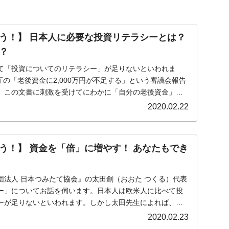
う！】 日本人に必要な投資リテラシーとは？
？
がもらえる賞金とは？
て「投資についてのリテラシー」が足りないといわれま
？
融庁の「老後資金に2,000万円が不足する」という審議会報告
。この文書に刺激を受けてにわかに「自分の老後資金」に
りそうなスーパーリーグとは？
2020.02.22
高位だった選手とは？
打っている意外な選手とは？
う！】 資金を「倍」に増やす！ あなたもでき
は？
団法人 日本つみたて協会』の太田創（おおた つくる）代表
ー」についてお話を伺います。日本人は欧米人に比べて投
ーが足りないといわれます。しかし太田先生によれば、日
.
2020.02.23