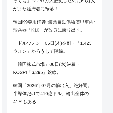
っても」⇒ 257万人赦免したのに60万人
がまた延滞者に転落！
韓国K9専用砲弾･装薬自動供給装甲車両･
珍兵器「K10」が改良に乗り出す。
「ドルウォン」06日(木)夕刻・「1,423
ウォン」かろうじて陽線。
「韓国株式市場」06日(木)決着・
KOSPI「6,295」陰線。
韓国「2026年07月の輸出入」絶好調。
半導体だけで410億ドル、輸出全体の
41％もある