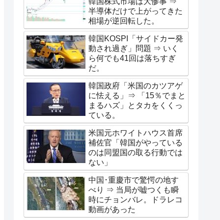
韓国株式市場は大惨事 ⇒
半導体だけで上がってきた
相場が逆回転した。
韓国KOSPI「サイドカー発
動され過ぎ」問題 ⇒ いく
ら何でも41回は落ちすぎ
だ。
韓国政府「米国のカツアゲ
に怯える」⇒ 「15％でまと
まるハズ」とタカをくくっ
ている。
米国元ホワイトハウス首席
補佐官「韓国がやっている
のは同盟国の取る行動では
ない」
中国･重慶市で驚愕の地す
べり ⇒ 当局が嘘つくも瞬
時にチョンバレ。ドラレコ
動画があった