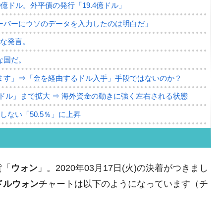
79億ドル。外平債の発行「19.4億ドル」
ーバーにウソのデータを入力したのは明白だ」
薄な発言。
な国だ。
ます」⇒「金を経由するドル入手」手段ではないのか？
4億ドル」まで拡大 ⇒ 海外資金の動きに強く左右される状態
ない「50.5％」に上昇
れた ⇒ 国家が行った恐るべき株価操作であり、空前の国政
議活動」
貨「
ウォン
」。2020年03月17日(火)の決着がつきまし
⇒ 中国の過剰生産が世界を蝕む。
ドルウォン
チャートは以下のようになっています（チ
業種は全般的「不調」⇒ PSIが示す現況は決して良くない。
ン』1人当たり賠償10万ウォンを認定 ⇒ 総額3兆7,000億