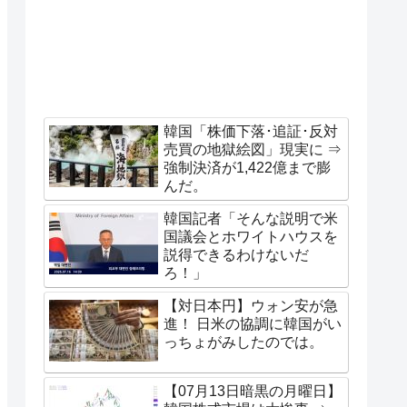
韓国「株価下落･追証･反対
売買の地獄絵図」現実に ⇒
強制決済が1,422億まで膨
んだ。
韓国記者「そんな説明で米
国議会とホワイトハウスを
説得できるわけないだ
ろ！」
【対日本円】ウォン安が急
進！ 日米の協調に韓国がい
っちょがみしたのでは。
【07月13日暗黒の月曜日】