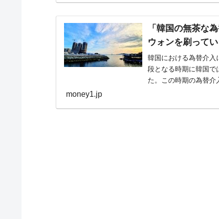
「韓国の無茶な為
ウォンを刷ってい
韓国における為替介入に
段となる時期に韓国で
た。この時期の為替介
も本来の意味で「ワ...
money1.jp