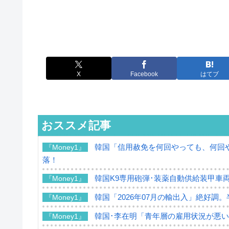
X
Facebook
はてブ
おススメ記事
韓国「信用赦免を何回やっても、何回や
『Money1』
落！
韓国K9専用砲弾･装薬自動供給装甲車両
『Money1』
韓国「2026年07月の輸出入」絶好調
『Money1』
韓国･李在明「青年層の雇用状況が悪い
『Money1』