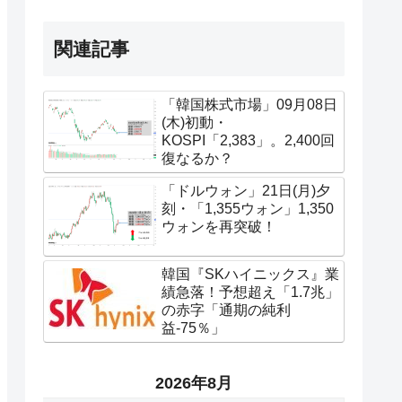
関連記事
「韓国株式市場」09月08日
(木)初動・
KOSPI「2,383」。2,400回
復なるか？
「ドルウォン」21日(月)夕
刻・「1,355ウォン」1,350
ウォンを再突破！
韓国『SKハイニックス』業
績急落！予想超え「1.7兆」
の赤字「通期の純利
益-75％」
2026年8月