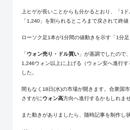
米国下院「韓国の公務員個人をターゲ
『Money1』
上ヒゲが長いことからも分かるとおり、「1ド
する差別。許してはおかぬ
「1,240」を割られるところまで戻されて終値
韓国ボンクラ政策室長･金容範、株価
『Money1』
ローソク足1本が1分間の値動きを示す「1分
韓国半導体『SKハイニックス』2026
『Money1』
韓国･加徳島新国際空港「またも暗礁」の
『Money1』
「
ウォン売り・ドル買い
」が基調でしたので
【速報】韓国株式市場の暴落・本日07
『Money1』
1,246ウォン以上に上げる（ウォン安へ進
発動！
した。
IT産業は人を雇用する効果は低い。全
『Money1』
韓国「株式市場が賭博場のように変質
『Money1』
間もなく18日(水)の市場が開きます。合衆
韓国「2026年1Q 資金循環統計」面白
さすがに
ウォン高
方向へ進行するかもしれま
『Money1』
韓国化学企業最大手『ロッテケミカル
『Money1』
また動きがありましたら、随時記事を制作し
日本の誇る海洋資源調査船『白嶺』は先進技
Fact1
夏の甲子園、優勝校を最も多く輩出している
Fact1