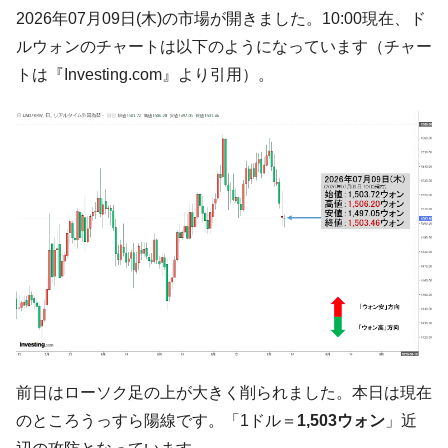
韓国K9専用砲弾･装薬自動供給装甲車両･珍
『Money1』
2026年07月09日(木)の市場が開きました。10:00現在、ド
兵器「K10」が改良に乗り出す。
ルウォンのチャートは以下のようになっています（チャー
韓国「2026年07月の輸出入」絶好調。半導
『Money1』
トは『Investing.com』より引用）。
体だけで410億ドル、輸出全体の41％もある
韓国･李在明「青年層の雇用状況が悪い。せ
『Money1』
や、若者に起業させよう」⇒ どんな雇用対策だソレ。
【韓国の外貨準備】2026年07月は4,279億ド
『Money1』
ル。外平債の発行「19.4億ドル」
韓国「ここは北朝鮮なのか。選管がサーバ
『Money1』
ーにウソのデータを入力したのは明白だ」
韓国･李在明さっそく不動産対策で浅薄な発
『Money1』
言。
韓国は「中国と同じく」投資に不適格な国
『Money1』
だ。
前日はローソク足の上が大きく削られました。本日は現在
『韓国銀行』が「金の保有量を増やしま
『Money1』
す」⇒「金を経由するドル入手」手段ではないのか？
のところうっすら陽線です。「1ドル＝
1,503ウォン
」近
韓国･外為取引量「1日当たり1,214.4億ド