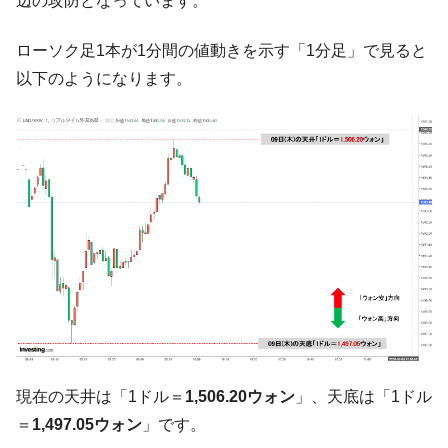
辺の攻防となっています。
『Money1』
ル」まで拡大 ⇒ 海外資金の動きに強く左右される状態
ローソク足1本が1分間の値動きを示す「1分足」で見ると
韓国･帰ってきた李在明。李在明を支持しな
『Money1』
い「50.5％」に上昇
以下のようになります。
韓国大統領府ボンクラ政策室長が告発され
『Money1』
た ⇒ 国家が行った恐るべき株価操作であり、空前の国政壟
断
韓国･警察職員が「丸刈りになって抗議活
『Money1』
動」
中国だけが鉄鋼輸出を異常増加させる ⇒ 中
『Money1』
国の過剰生産が世界を蝕む。
韓国製造業「半導体絶好調」のウラで他業
『Money1』
種は全般的「不調」⇒ PSIが示す現況は決して良くない。
【米韓激突案件】韓国消費者院が『クーパ
『Money1』
ン』1人当たり賠償10万ウォンを認定 ⇒ 総額3兆7,000億
現在の天井は「1ドル＝
1,506.20ウォン
」、天底は「1ドル
韓国で猛暑。南東部では干ばつ
『Money1』
＝
1,497.05ウォン
」です。
韓国型イージス搭載の次世代駆逐艦
『Money1』