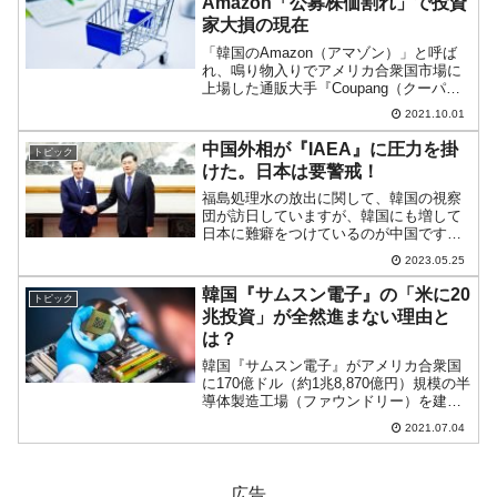
Amazon「公募株価割れ」で投資
家大損の現在
「韓国のAmazon（アマゾン）」と呼ば
れ、鳴り物入りでアメリカ合衆国市場に
上場した通販大手『Coupang（クーパ
ン）』ですが、株価は大変にまずいこと
2021.10.01
になっています。以下をご覧ください
（チャートは『Investing.com』より引
中国外相が『IAEA』に圧力を掛
トピック
用）ご...
けた。日本は要警戒！
福島処理水の放出に関して、韓国の視察
団が訪日していますが、韓国にも増して
日本に難癖をつけているのが中国です。
G7広島サミットが応えたと見えて、反日
2023.05.25
に血道を上げています。福島処理水の件
は「日本を非難させるチャンス」と見て
韓国『サムスン電子』の「米に20
トピック
おり、2023年05月...
兆投資」が全然進まない理由と
は？
韓国『サムスン電子』がアメリカ合衆国
に170億ドル（約1兆8,870億円）規模の半
導体製造工場（ファウンドリー）を建設
する――と表明してからすでに3カ月以上
2021.07.04
が経過しています。米韓首脳階段の手土
産になった『サムスン電子』の新工場こ
の話は、米韓...
広告