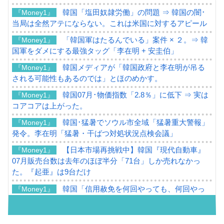
韓国「塩田奴隷労働」の問題 ⇒ 韓国の闇･
『Money1』
当局は全然アテにならない。これは米国に対するアピール
「韓国軍はたるんでいる」案件 × ２。⇒ 韓
『Money1』
国軍をダメにする最強タッグ「李在明 + 安圭伯」
韓国メディアが「韓国政府と李在明が吊る
『Money1』
される可能性もあるのでは」とほのめかす。
韓国07月･物価指数「2.8％」に低下 ⇒ 実は
『Money1』
コアコアは上がった。
韓国･猛暑でソウル市全域「猛暑重大警報」
『Money1』
発令。李在明「猛暑・干ばつ対処状況点検会議」
【日本市場再挑戦中】韓国『現代自動車』
『Money1』
07月販売台数は去年のほぼ半分「71台」しか売れなかっ
た。『起亜』は9台だけ
韓国「信用赦免を何回やっても、何回やっ
『Money1』
ても」⇒ 257万人赦免したのに60万人がまた延滞者に転
落！