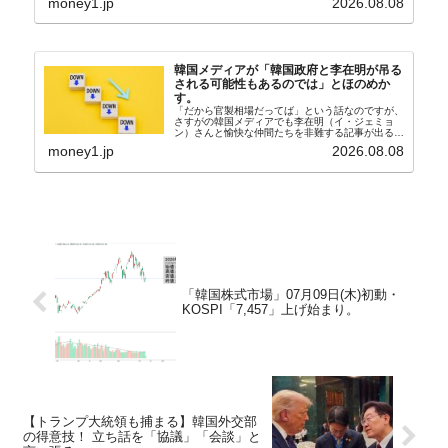
money1.jp
2026.08.08
さんと「韓国初の文官上がり」の国防部長官安圭伯
（アン...
韓国メディアが「韓国政府と李在明が吊る
される可能性もあるのでは」とほのめか
す。
「だから官製相場だってば」という話なのですが、
さすがの韓国メディアでも李在明（イ・ジェミョ
ン）さんと愉快な仲間たちを非難する記事が出るよ
うになっています。もちろん株価の暴落についてで
money1.jp
2026.08.08
『朝鮮日報』に面白い記事が出ています。「東西南
北」というコ...
「韓国株式市場」07月09日(木)初動・
KOSPI「7,457」上げ始まり。
【トランプ大統領も捕まる】韓国外交部
の得意技！ 立ち話を「協議」「会談」と