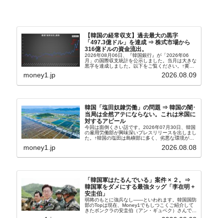
【韓国の経常収支】過去最大の黒字
「497.3億ドル」を達成 ⇒ 株式市場から
316億ドルの資金流出。
2026年08月06日、『韓国銀行』が「2026年06
月」の国際収支統計を公示しました。当月は大きな
黒字を達成しました。以下をご覧ください。↑黄色
の傾向ペンでフォーカスしているのが2026年06月
money1.jp
2026.08.09
の経常収支です。2026年06月貿易収支：4...
韓国「塩田奴隷労働」の問題 ⇒ 韓国の闇･
当局は全然アテにならない。これは米国に
対するアピール
今回は面倒くさい話です。2026年07月30日、韓国
の雇用労働部が興味深いプレスリリースを出しまし
た。↑韓国の塩田は島嶼部に多く、劣悪な環境が一
般に見られることが少ないため、事件の発覚を妨げ
money1.jp
2026.08.08
たといわれます（後述）。これは、いわゆる「塩田
奴隷...
「韓国軍はたるんでいる」案件 × ２。⇒
韓国軍をダメにする最強タッグ「李在明 +
安圭伯」
弱将のもとに強兵なし――といわれます。韓国国防
部のTopは現在、Money1でもしつこくご紹介して
きたボンクラの安圭伯（アン・ギュベク）さんで
す。↑経済的無知蒙昧な李在明（イ・ジェミョン）