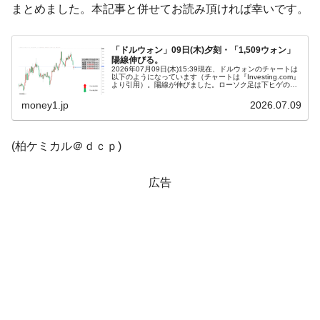
まとめました。本記事と併せてお読み頂ければ幸いです。
韓国「橋が落ちました」⇒ 耐久性「なさす
『Money1』
ぎ」では。
「ドルウォン」09日(木)夕刻・「1,509ウォン」
陽線伸びる。
韓国鉄鋼最大手『POSCO』ズブズブ沈む。
『Money1』
2026年07月09日(木)15:39現在、ドルウォンのチャートは
営業利益80.2％も減少
以下のようになっています（チャートは『Investing.com』
より引用）。陽線が伸びました。ローソク足は下ヒゲのあ
る「下げませんよ」になっています。現在のところ「1ド
米国下院「韓国の公務員個人をターゲット
『Money1』
ル＝...
money1.jp
2026.07.09
にぶん殴る法案」提出！⇒ クーパン問題は合衆国企業に対
する差別。許してはおかぬ
(柏ケミカル＠ｄｃｐ)
韓国ボンクラ政策室長･金容範、株価暴落に
『Money1』
他人事のような発言。
広告
日本の誇る海洋資源調査船『白嶺』は先進技術の
Fact1
塊！
夏の甲子園、優勝校を最も多く輩出している都道
Fact1
府県とは？
今話題の「楽天ライオンズ」とは？
Fact1
奇跡の毛色「白毛馬」とは？
Fact1