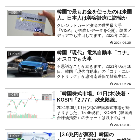
韓国で最もお金を使ったのは米国
韓国経済
人。日本人は美容診療に訪韓か
クレジットカード決済の世界最大手
『VISA』が面白いデータを公開。韓国メ
ディアでも注目してます。2023年に韓国
を訪問した外国人で最も決済金額が多か
2024.06.25
ったのはアメリカ合衆国の人だった――
となっています（クレジットカードの発
韓国『現代』電気自動車「コナ」
トピック
行国籍）。金額の多い...
オスロでも火事
不思議なことが続きます。2021年06月18
日、韓国『現代自動車』の「コナ・エレ
クトリック」が忠清南道保で駐車中に火
災を起こしたことをご紹介しましたが、
2021.06.26
同様のことが06月23日、ノルウェーのオ
スロでも起こったことが分かりました。
「韓国株式市場」01日(木)決着・
KOSPI
⇒参照・引用...
KOSPI「2,777」残念陰線。
2024年08月01日(木)の韓国株式市場が締
まりました。15:46現在、KOSPI（韓国総
合株価指数）のチャートは以下のように
なっています（チャートは
2024.08.01
『Investing.com』より引用）。ギャップ
アップして始まったのですが、残念なが
【3.6兆円が蒸発】韓国の
トピック
ら...