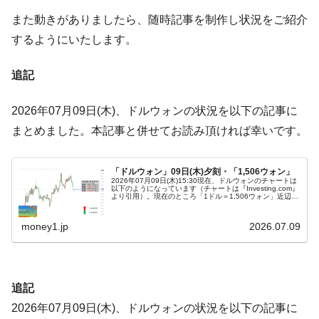
「KDDX」1番艦、2032年竣工と公示
また動きがありましたら、随時記事を制作し状況をご紹介
【対日本円】ウォン安が急進！ 日米の協調
『Money1』
するようにいたします。
に韓国がいっちょがみしたのでは。
韓国政府『BYD』車への補助金を全廃 ⇒ 実
『Money1』
追記
は韓国で『BYD』車は売れている。6カ月で対前年同期比
1.9倍！
2026年07月09日(木)、ドルウォンの状況を以下の記事に
在韓米国大使スティールが着韓！⇒ さっそ
『Money1』
まとめました。本記事と併せてお読み頂ければ幸いです。
く空港に詰めかけ「出て行け！」「極右勢力」のプラカー
ドを掲げる「在韓反米勢力」
「ドルウォン」09日(木)夕刻・「1,506ウォン」
2026年07月09日(木)15:30現在、ドルウォンのチャートは
韓国政府「2035年までに18.4GW規模のAIデ
『Money1』
以下のようになっています（チャートは『Investing.com』
より引用）。現在のところ「1ドル＝1,506ウォン」近辺の
ータセンター整備」⇒ だから無理だってば。
攻防となっています。ローソク足1本が1分間の値動き…
JPモルガン「韓国レバレッジETFの清算は
『Money1』
money1.jp
2026.07.09
ほぼ終わった」
韓国『国民年金公団』株価暴落で200兆蒸
『Money1』
発。
追記
韓国政府「ニセＫ-ブランドを通報しようキ
『Money1』
2026年07月09日(木)、ドルウォンの状況を以下の記事に
ャンペーン」⇒ あの名物教授も登場！