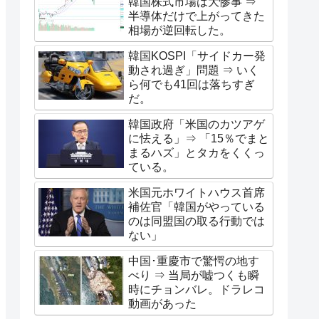
韓国株式市場は大惨事 ⇒
半導体だけで上がってきた
相場が逆回転した。
韓国KOSPI「サイドカー発
動され過ぎ」問題 ⇒ いく
ら何でも41回は落ちすぎ
だ。
韓国政府「米国のカツアゲ
に怯える」⇒ 「15％でまと
まるハズ」とタカをくくっ
ている。
米国元ホワイトハウス首席
補佐官「韓国がやっている
のは同盟国の取る行動では
ない」
中国･重慶市で驚愕の地す
べり ⇒ 当局が嘘つくも瞬
時にチョンバレ。ドラレコ
動画があった