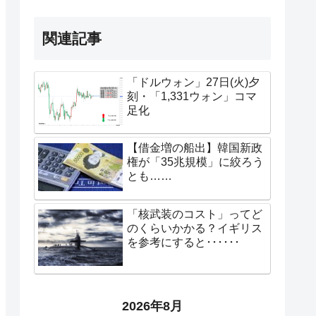
関連記事
「ドルウォン」27日(火)夕
刻・「1,331ウォン」コマ
足化
【借金増の船出】韓国新政
権が「35兆規模」に絞ろう
とも……
「核武装のコスト」ってど
のくらいかかる？イギリス
を参考にすると･･････
2026年8月