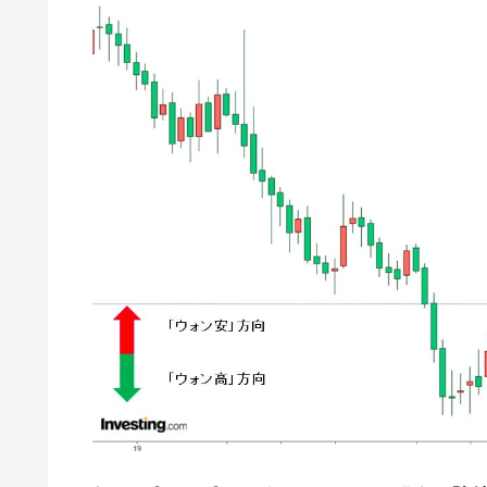
韓国で猛暑。南東部では干ばつ
『Money1』
韓国型イージス搭載の次世代駆逐艦「KD
『Money1』
【対日本円】ウォン安が急進！ 日米
『Money1』
韓国政府『BYD』車への補助金を全廃 
『Money1』
1.9倍！
在韓米国大使スティールが着韓！⇒ 
『Money1』
ドを掲げる「在韓反米勢力」
韓国政府「2035年までに18.4GW規
『Money1』
JPモルガン「韓国レバレッジETFの
『Money1』
韓国『国民年金公団』株価暴落で200
『Money1』
韓国政府「ニセＫ-ブランドを通報しよ
『Money1』
韓国「橋が落ちました」⇒ 耐久性「な
『Money1』
韓国鉄鋼最大手『POSCO』ズブズブ沈
『Money1』