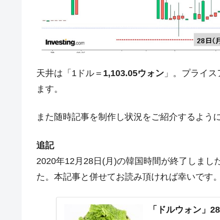
今話題の「楽天ライオンズ」とは？
Fact1
奇跡の毛色「白毛馬」とは？
Fact1
全て勝つといくら？ 競馬GI競走で勝利騎手
Fact1
平成仮面ライダーの意外すぎるモチーフとは
Fact1
天井は「1ドル＝
1,103.05ウォン
」。プライス
ます。
発表から2日で大崩壊、鳴かず飛ばずに終わ
Fact1
日本人マスターズ挑戦の歴史。松山以前に最
Fact1
また随時記事を制作し状況をご紹介するよう
甲子園通算本塁打、最多の清原に次いで多く
Fact1
セレクトセールの高額取引馬が稼いだ金額と
Fact1
追記
2020年12月28日(月)の韓国時間が終了し
た。本記事と併せてお読み頂ければ幸いです
「ドルウォン」28