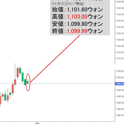
DX」1番艦、2032年竣工と公示
の協調に韓国がいっちょがみしたのでは。
⇒ 実は韓国で『BYD』車は売れている。6カ月で対前年同期比
さっそく空港に詰めかけ「出て行け！」「極右勢力」のプラカー
模のAIデータセンター整備」⇒ だから無理だってば。
清算はほぼ終わった」
兆蒸発。
うキャンペーン」⇒ あの名物教授も登場！
さすぎ」では。
む。営業利益80.2％も減少