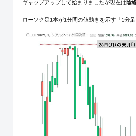
ギャップアップして始まりましたが現在は
陰
米国下院「韓国の公務員個人をターゲ
『Money1』
する差別。許してはおかぬ
ローソク足1本が1分間の値動きを示す「1分
韓国ボンクラ政策室長･金容範、株価
『Money1』
韓国半導体『SKハイニックス』2026
『Money1』
韓国･加徳島新国際空港「またも暗礁」の
『Money1』
【速報】韓国株式市場の暴落・本日07
『Money1』
発動！
IT産業は人を雇用する効果は低い。全
『Money1』
韓国「株式市場が賭博場のように変質
『Money1』
韓国「2026年1Q 資金循環統計」面白
『Money1』
韓国化学企業最大手『ロッテケミカル
『Money1』
日本の誇る海洋資源調査船『白嶺』は先進技
Fact1
夏の甲子園、優勝校を最も多く輩出している
Fact1