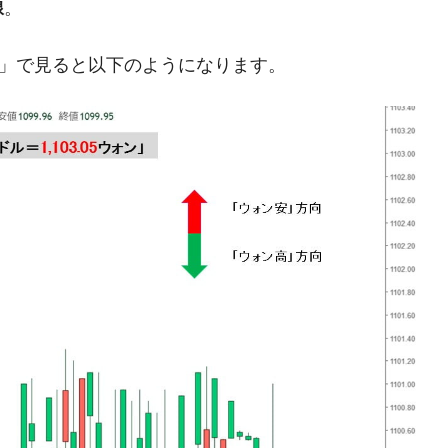
線
。
ットにぶん殴る法案」提出！⇒ クーパン問題は合衆国企業に対
足」で見ると以下のようになります。
暴落に他人事のような発言。
年2Qの業績「史上最高益」当期純利益は前年同期比13.4倍に。
危機 ⇒ 10.7兆では損が出るからできない。
月29日(水)もサイドカー・サーキットブレイカーの二段コンボ
産業の半分未満しか雇用を生まない
したのは政界の責任だ」
い結果に。
』純借入金が約8兆。信用格付け「ネガティブ」にダウン
術の塊！
都道府県とは？