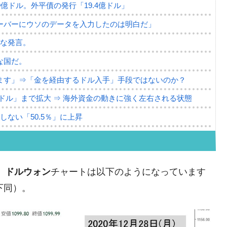
79億ドル。外平債の発行「19.4億ドル」
ーバーにウソのデータを入力したのは明白だ」
薄な発言。
な国だ。
ます」⇒「金を経由するドル入手」手段ではないのか？
4億ドル」まで拡大 ⇒ 海外資金の動きに強く左右される状態
ない「50.5％」に上昇
れた ⇒ 国家が行った恐るべき株価操作であり、空前の国政
議活動」
、
ドルウォン
チャートは以下のようになっています
⇒ 中国の過剰生産が世界を蝕む。
以下同）。
業種は全般的「不調」⇒ PSIが示す現況は決して良くない。
ン』1人当たり賠償10万ウォンを認定 ⇒ 総額3兆7,000億