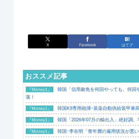
X
Facebook
はてブ
おススメ記事
韓国「信用赦免を何回やっても、何回や
『Money1』
落！
韓国K9専用砲弾･装薬自動供給装甲車両
『Money1』
韓国「2026年07月の輸出入」絶好調
『Money1』
韓国･李在明「青年層の雇用状況が悪い
『Money1』