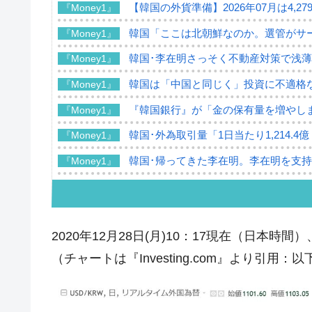
【韓国の外貨準備】2026年07月は4,2
『Money1』
韓国「ここは北朝鮮なのか。選管がサ
『Money1』
韓国･李在明さっそく不動産対策で浅
『Money1』
韓国は「中国と同じく」投資に不適格
『Money1』
『韓国銀行』が「金の保有量を増やし
『Money1』
韓国･外為取引量「1日当たり1,214.
『Money1』
韓国･帰ってきた李在明。李在明を支持し
『Money1』
韓国大統領府ボンクラ政策室長が告発さ
『Money1』
壟断
韓国･警察職員が「丸刈りになって抗
『Money1』
2020年12月28日(月)10：17現在（日本時間）
中国だけが鉄鋼輸出を異常増加させる 
『Money1』
（チャートは『Investing.com』より引用：
韓国製造業「半導体絶好調」のウラで他
『Money1』
【米韓激突案件】韓国消費者院が『クーパ
『Money1』