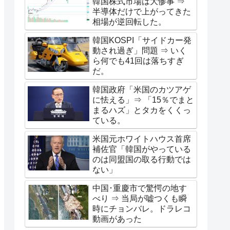
韓国株式市場は大惨事 ⇒
半導体だけで上がってきた
相場が逆回転した。
韓国KOSPI「サイドカー発
動され過ぎ」問題 ⇒ いく
ら何でも41回は落ちすぎ
だ。
韓国政府「米国のカツアゲ
に怯える」⇒ 「15％でまと
まるハズ」とタカをくくっ
ている。
米国元ホワイトハウス首席
補佐官「韓国がやっている
のは同盟国の取る行動では
ない」
中国･重慶市で驚愕の地す
べり ⇒ 当局が嘘つくも瞬
時にチョンバレ。ドラレコ
動画があった