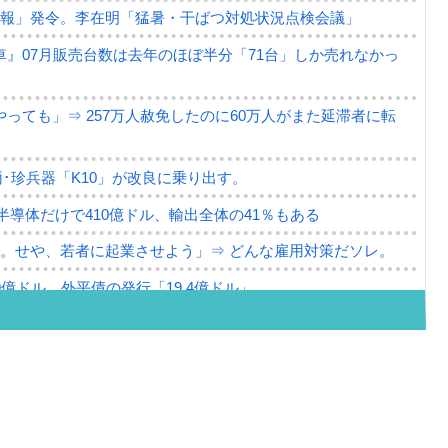
警報」発令。李在明「猛暑・干ばつ対処状況点検会議」
』07月販売台数は去年のほぼ半分「71台」しか売れなかっ
っても」⇒ 257万人赦免したのに60万人がまた延滞者に転
･珍兵器「K10」が改良に乗り出す。
。半導体だけで410億ドル、輸出全体の41％もある
。せや、若者に起業させよう」⇒ どんな雇用対策だソレ。
79億ドル。外平債の発行「19.4億ドル」
ーバーにウソのデータを入力したのは明白だ」
薄な発言。
な国だ。
ます」⇒「金を経由するドル入手」手段ではないのか？