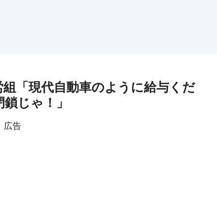
労組「現代自動車のように給与くだ
閉鎖じゃ！」
広告