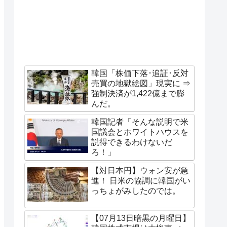
韓国「株価下落･追証･反対
売買の地獄絵図」現実に ⇒
強制決済が1,422億まで膨
んだ。
韓国記者「そんな説明で米
国議会とホワイトハウスを
説得できるわけないだ
ろ！」
【対日本円】ウォン安が急
進！ 日米の協調に韓国がい
っちょがみしたのでは。
【07月13日暗黒の月曜日】