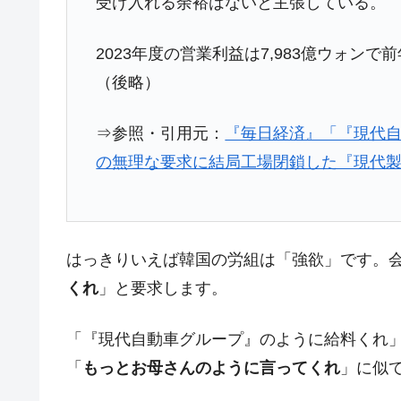
受け入れる余裕はないと主張している。
夏の甲子園、優勝校を最も多く輩出している
Fact1
2023年度の営業利益は7,983億ウォンで
今話題の「楽天ライオンズ」とは？
Fact1
（後略）
奇跡の毛色「白毛馬」とは？
Fact1
全て勝つといくら？ 競馬GI競走で勝利騎手
Fact1
⇒参照・引用元：
『毎日経済』「『現代
平成仮面ライダーの意外すぎるモチーフとは
Fact1
の無理な要求に結局工場閉鎖した『現代
発表から2日で大崩壊、鳴かず飛ばずに終わ
Fact1
日本人マスターズ挑戦の歴史。松山以前に最
Fact1
甲子園通算本塁打、最多の清原に次いで多く
はっきりいえば韓国の労組は「強欲」です。
Fact1
くれ
」と要求します。
セレクトセールの高額取引馬が稼いだ金額と
Fact1
「『現代自動車グループ』のように給料くれ
「
もっとお母さんのように言ってくれ
」に似