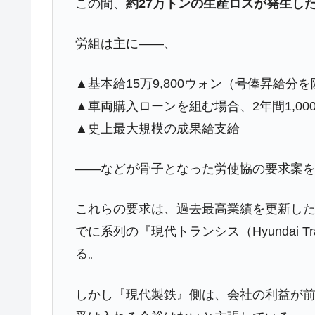
この間、
約27万トンの生産ロスが発生し
在韓米国大使スティールが着韓！⇒ 
『Money1』
ドを掲げる「在韓反米勢力」
労組は主に――、
韓国政府「2035年までに18.4GW規
『Money1』
▲基本給15万9,800ウォン（号俸昇給分
JPモルガン「韓国レバレッジETFの
『Money1』
▲車両購入ローンを組む場合、2年間1,0
韓国『国民年金公団』株価暴落で200
『Money1』
▲史上最大規模の成果給支給
韓国政府「ニセＫ-ブランドを通報しよ
『Money1』
韓国「橋が落ちました」⇒ 耐久性「な
『Money1』
――などが骨子となった労使協の要求案
韓国鉄鋼最大手『POSCO』ズブズブ沈
『Money1』
これらの要求は、過去最高業績を更新し
米国下院「韓国の公務員個人をターゲ
『Money1』
でに系列の『現代トランシス（Hyundai 
する差別。許してはおかぬ
る。
韓国ボンクラ政策室長･金容範、株価
『Money1』
韓国半導体『SKハイニックス』2026
『Money1』
しかし『現代製鉄』側は、会社の利益が
日本の誇る海洋資源調査船『白嶺』は先進技
Fact1