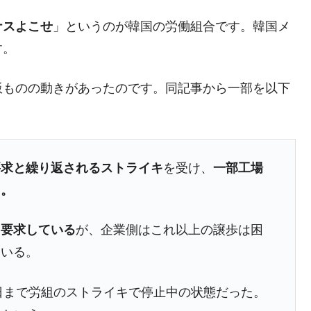
4億ドル」まで拡大 ⇒ 海外資金の動きに強く左右される状態
ナスよこせ
」というのが韓国の労働組合です。韓国メ
ない「50.5％」に上昇
す。
れた ⇒ 国家が行った恐るべき株価操作であり、空前の国政
飯ものの動きがあったのです。同記事から一部を以下
議活動」
⇒ 中国の過剰生産が世界を蝕む。
業種は全般的「不調」⇒ PSIが示す現況は決して良くない。
要求と繰り返されるストライキ
を受け、
一部工場
ン』1人当たり賠償10万ウォンを認定 ⇒ 総額3兆7,000億
た。
と要求している
が、企業側はこれ以上の譲歩は困
DX」1番艦、2032年竣工と公示
ている。
の協調に韓国がいっちょがみしたのでは。
⇒ 実は韓国で『BYD』車は売れている。6カ月で対前年同期比
2日まで労組のストライキで停止中の状態だった。