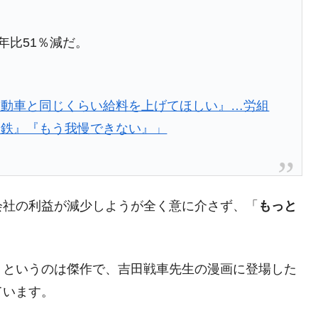
都道府県とは？
前年比51％減だ。
がもらえる賞金とは？
自動車と同じくらい給料を上げてほしい』…労組
？
製鉄』『もう我慢できない』」
りそうなスーパーリーグとは？
高位だった選手とは？
打っている意外な選手とは？
会社の利益が減少しようが全く意に介さず、「
もっと
は？
」というのは傑作で、吉田戦車先生の漫画に登場した
ています。