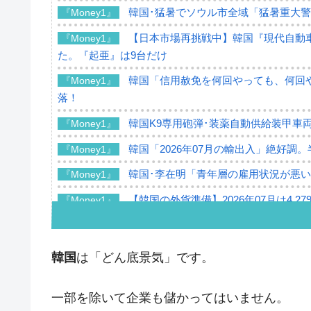
韓国･猛暑でソウル市全域「猛暑重大
『Money1』
【日本市場再挑戦中】韓国『現代自動車
『Money1』
た。『起亜』は9台だけ
韓国「信用赦免を何回やっても、何回や
『Money1』
落！
韓国K9専用砲弾･装薬自動供給装甲車両
『Money1』
韓国「2026年07月の輸出入」絶好調
『Money1』
韓国･李在明「青年層の雇用状況が悪い
『Money1』
【韓国の外貨準備】2026年07月は4,2
『Money1』
韓国「ここは北朝鮮なのか。選管がサ
『Money1』
韓国･李在明さっそく不動産対策で浅
『Money1』
韓国
は「どん底景気」です。
韓国は「中国と同じく」投資に不適格
『Money1』
一部を除いて企業も儲かってはいません。
『韓国銀行』が「金の保有量を増やし
『Money1』