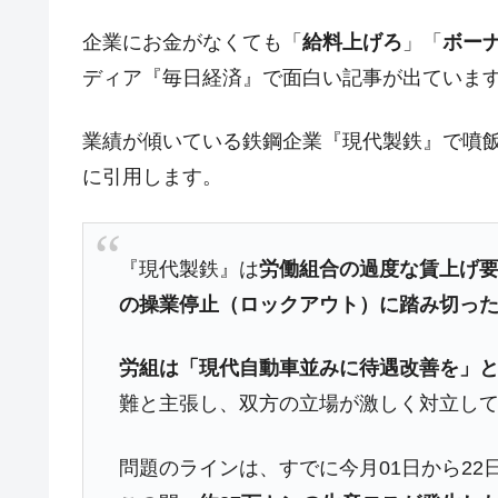
韓国･外為取引量「1日当たり1,214.
『Money1』
企業にお金がなくても「
給料上げろ
」「
ボー
韓国･帰ってきた李在明。李在明を支持し
『Money1』
ディア『毎日経済』で面白い記事が出ていま
韓国大統領府ボンクラ政策室長が告発さ
『Money1』
壟断
業績が傾いている鉄鋼企業『現代製鉄』で噴
韓国･警察職員が「丸刈りになって抗
に引用します。
『Money1』
中国だけが鉄鋼輸出を異常増加させる 
『Money1』
韓国製造業「半導体絶好調」のウラで他
『Money1』
『現代製鉄』は
労働組合の過度な賃上げ
【米韓激突案件】韓国消費者院が『クーパ
『Money1』
の操業停止（ロックアウト）に踏み切っ
韓国で猛暑。南東部では干ばつ
『Money1』
労組は「現代自動車並みに待遇改善を」
韓国型イージス搭載の次世代駆逐艦「KD
『Money1』
難と主張し、双方の立場が激しく対立し
【対日本円】ウォン安が急進！ 日米
『Money1』
韓国政府『BYD』車への補助金を全廃 
『Money1』
問題のラインは、すでに今月01日から2
1.9倍！