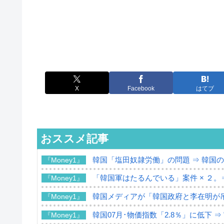
X
Facebook
はてブ
おススメ記事
韓国「塩田奴隷労働」の問題 ⇒ 韓国
『Money1』
「韓国軍はたるんでいる」案件 × ２。
『Money1』
韓国メディアが「韓国政府と李在明が
『Money1』
韓国07月･物価指数「2.8％」に低下 
『Money1』