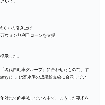
た
という。
さっそく空港に詰めかけ「出て行け！」「極右勢力」のプラカー
模のAIデータセンター整備」⇒ だから無理だってば。
を除く）の引き上げ
清算はほぼ終わった」
00万ウォン無利子ローンを支援
兆蒸発。
うキャンペーン」⇒ あの名物教授も登場！
さすぎ」では。
を提示した。
む。営業利益80.2％も減少
た『現代自動車グループ』に合わせたもので、す
ットにぶん殴る法案」提出！⇒ クーパン問題は合衆国企業に対
Transys）』は高水準の成果給支給に合意してい
暴落に他人事のような発言。
年2Qの業績「史上最高益」当期純利益は前年同期比13.4倍に。
前年対比で約半減している中で、こうした要求を
術の塊！