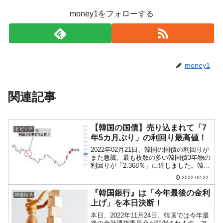
money1をフォローする
money1
関連記事
【韓国の国債】売り込まれて「7
トピック
年5カ月ぶり」の利回り最高値！
2022年02月21日、韓国の国債の利回りが
また急騰。最も枚数の多い韓国債3年物の
利回りが「2.368％」に達しました。韓国
債の利回りが上昇しているというのは、
2022.02.22
人気がなく、売却されていることを示し
ています。以下が3年物の利回りチャート
『韓国銀行』は「今年最後の金利
韓国経済
です（...
上げ」を本日決断！
本日、2022年11月24日、韓国では今年最