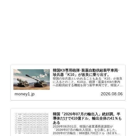
韓国K9専用砲弾･装薬自動供給装甲車両･
珍兵器「K10」が改良に乗り出す。
韓国の珍兵器といわれることもある「K10」が改良
に入るとのこと。K10は、砲弾・装薬をK9の車内
へ自動供給する機能を持つ装甲車両です。韓国メデ
ィア『Chosun Biz』が報じていますので、同記事
から以下に一部を引きます。2005年に初めて...
money1.jp
2026.08.06
韓国「2026年07月の輸出入」絶好調。半
導体だけで410億ドル、輸出全体の41％も
ある
2026年08月01日、韓国の産業通商資源部が
「2026年07月の輸出入現況」を公表しました。
2026年07月輸出：988億8,700万ドル（62.8％）