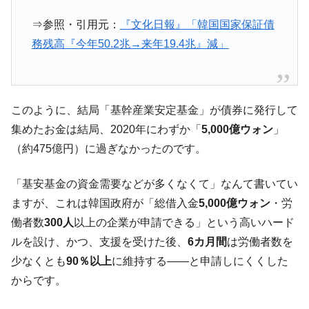
韓国「株式市場が賭博場のように変質した
『Money1』
⇒参照・引用元：
『文化日報』「韓国国家保証債
のは政界の責任だ」
務残高『今年50.2兆→来年19.4兆』減」
韓国「2026年1Q 資金循環統計」面白い結果
『Money1』
に。
韓国化学企業最大手『ロッテケミカル』純
『Money1』
このように、結局「基幹産業安定基金」が債券に発行して
借入金が約8兆。信用格付け「ネガティブ」にダウン
集めたお金は結局、2020年にわずか「
5,000億ウォン
」
韓国株式市場･暗黒の火曜日。サーキットブ
『Money1』
（約475億円）に過ぎなかったのです。
レイカーも発動！ 半導体2銘柄の暴落
日本の誇る海洋資源調査船『白嶺』は先進技術の
Fact1
「基安基金の資金需要などが多くなくて」なんて書いてい
塊！
ますが、これは韓国政府が「総借入金
5,000億ウォン
・労
夏の甲子園、優勝校を最も多く輩出している都道
Fact1
働者数
300人
以上の企業が申請できる」という高いハード
府県とは？
ルを設け、かつ、支援を受けた後、
6カ月間
は労働者数を
今話題の「楽天ライオンズ」とは？
Fact1
少なくとも
90％以上
に維持する――と申請しにくくした
奇跡の毛色「白毛馬」とは？
Fact1
からです。
全て勝つといくら？ 競馬GI競走で勝利騎手がもら
Fact1