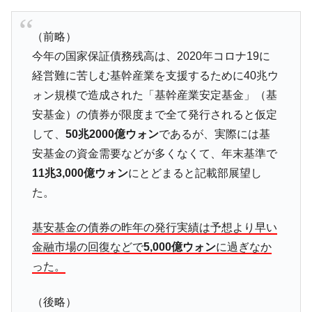
ぎ」では。
韓国鉄鋼最大手『POSCO』ズブズブ沈む。
『Money1』
（前略）
営業利益80.2％も減少
今年の国家保証債務残高は、2020年コロナ19に
米国下院「韓国の公務員個人をターゲット
『Money1』
経営難に苦しむ基幹産業を支援するために40兆ウ
にぶん殴る法案」提出！⇒ クーパン問題は合衆国企業に対
ォン規模で造成された「基幹産業安定基金」（基
する差別。許してはおかぬ
安基金）の債券が限度まで全て発行されると仮定
韓国ボンクラ政策室長･金容範、株価暴落に
『Money1』
して、
50兆2000億ウォン
であるが、実際には基
他人事のような発言。
安基金の資金需要などが多くなくて、年末基準で
韓国半導体『SKハイニックス』2026年2Qの
『Money1』
11兆3,000億ウォン
にとどまると記載部展望し
業績「史上最高益」当期純利益は前年同期比13.4倍に。
た。
韓国･加徳島新国際空港「またも暗礁」の危
『Money1』
機 ⇒ 10.7兆では損が出るからできない。
基安基金の債券の昨年の発行実績は予想より早い
【速報】韓国株式市場の暴落・本日07月29
『Money1』
金融市場の回復などで
5,000億ウォン
に過ぎなか
日(水)もサイドカー・サーキットブレイカーの二段コンボ
った。
発動！
IT産業は人を雇用する効果は低い。全産業の
『Money1』
（後略）
半分未満しか雇用を生まない