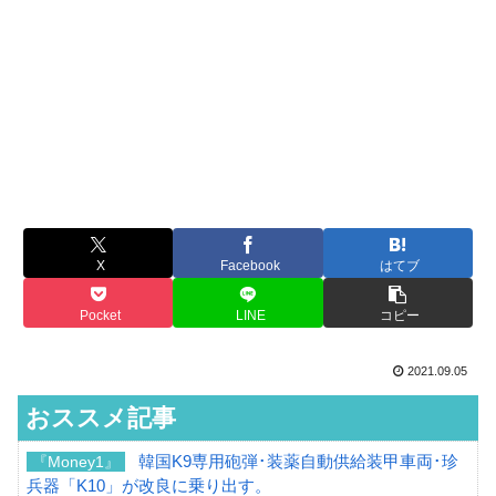
X
Facebook
はてブ
Pocket
LINE
コピー
2021.09.05
おススメ記事
韓国K9専用砲弾･装薬自動供給装甲車両･珍
『Money1』
兵器「K10」が改良に乗り出す。