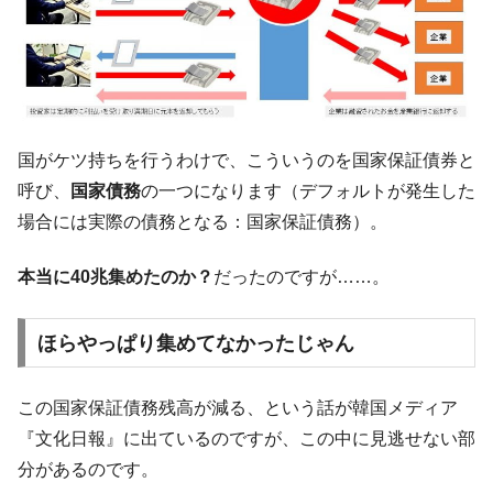
【対日本円】ウォン安が急進！ 日米の協調
『Money1』
に韓国がいっちょがみしたのでは。
韓国政府『BYD』車への補助金を全廃 ⇒ 実
『Money1』
は韓国で『BYD』車は売れている。6カ月で対前年同期比
1.9倍！
在韓米国大使スティールが着韓！⇒ さっそ
『Money1』
国がケツ持ちを行うわけで、こういうのを国家保証債券と
く空港に詰めかけ「出て行け！」「極右勢力」のプラカー
呼び、
国家債務
の一つになります（デフォルトが発生した
ドを掲げる「在韓反米勢力」
場合には実際の債務となる：国家保証債務）。
韓国政府「2035年までに18.4GW規模のAIデ
『Money1』
ータセンター整備」⇒ だから無理だってば。
本当に40兆集めたのか？
だったのですが……。
JPモルガン「韓国レバレッジETFの清算は
『Money1』
ほぼ終わった」
ほらやっぱり集めてなかったじゃん
韓国『国民年金公団』株価暴落で200兆蒸
『Money1』
発。
この国家保証債務残高が減る、という話が韓国メディア
韓国政府「ニセＫ-ブランドを通報しようキ
『Money1』
『文化日報』に出ているのですが、この中に見逃せない部
ャンペーン」⇒ あの名物教授も登場！
分があるのです。
韓国「橋が落ちました」⇒ 耐久性「なさす
『Money1』