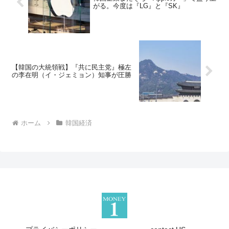
がる。今度は『LG』と『SK』
【韓国の大統領戦】『共に民主党』極左
の李在明（イ・ジェミョン）知事が圧勝
ホーム
韓国経済