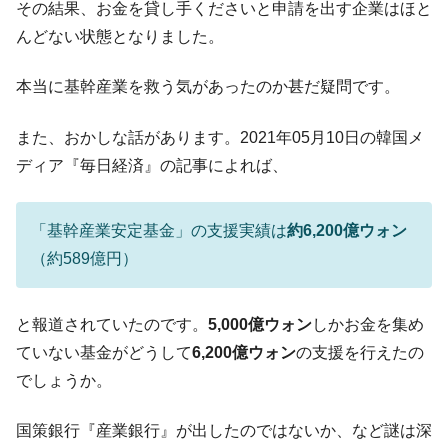
える賞金とは？
その結果、お金を貸し手くださいと申請を出す企業はほと
平成仮面ライダーの意外すぎるモチーフとは？
Fact1
んどない状態となりました。
発表から2日で大崩壊、鳴かず飛ばずに終わりそう
Fact1
本当に基幹産業を救う気があったのか甚だ疑問です。
なスーパーリーグとは？
日本人マスターズ挑戦の歴史。松山以前に最高位
Fact1
また、おかしな話があります。2021年05月10日の韓国メ
だった選手とは？
ディア『毎日経済』の記事によれば、
甲子園通算本塁打、最多の清原に次いで多く打っ
Fact1
ている意外な選手とは？
「基幹産業安定基金」の支援実績は
約6,200億ウォン
セレクトセールの高額取引馬が稼いだ金額とは？
Fact1
（約589億円）
と報道されていたのです。
5,000億ウォン
しかお金を集め
ていない基金がどうして
6,200億ウォン
の支援を行えたの
でしょうか。
国策銀行『産業銀行』が出したのではないか、など謎は深