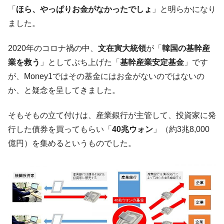
韓国･帰ってきた李在明。李在明を支持しな
「
ほら、やっぱりお金がなかったでしょ
」と明らかになり
『Money1』
い「50.5％」に上昇
ました。
韓国大統領府ボンクラ政策室長が告発され
『Money1』
た ⇒ 国家が行った恐るべき株価操作であり、空前の国政壟
2020年のコロナ禍の中、
文在寅大統領
が「
韓国の基幹産
断
業を救う
」としてぶち上げた「
基幹産業安定基金
」です
韓国･警察職員が「丸刈りになって抗議活
『Money1』
が、Money1ではその基金にはお金がないのではないの
動」
か、と疑念を呈してきました。
中国だけが鉄鋼輸出を異常増加させる ⇒ 中
『Money1』
国の過剰生産が世界を蝕む。
そもそもの立て付けは、産業銀行が主管して、投資家に発
行した債券を買ってもらい「
40兆ウォン
」（約3兆8,000
韓国製造業「半導体絶好調」のウラで他業
『Money1』
種は全般的「不調」⇒ PSIが示す現況は決して良くない。
億円）を集めるというものでした。
【米韓激突案件】韓国消費者院が『クーパ
『Money1』
ン』1人当たり賠償10万ウォンを認定 ⇒ 総額3兆7,000億
韓国で猛暑。南東部では干ばつ
『Money1』
韓国型イージス搭載の次世代駆逐艦
『Money1』
「KDDX」1番艦、2032年竣工と公示