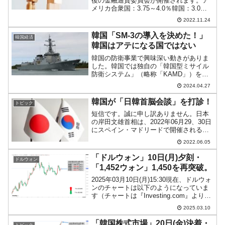
後の金融通貨委員会が開催されます。ア
メリカ合衆国：3.75～4.0％韓国：3.0％
アメリカ合衆国と韓国の政策金利の差は
2022.11.24
上掲のとおり、上限では「1.0％」となっ
ています。資金流出につながらないよ
韓国「SM-3の導入を決めた！」
韓国経済
う、...
韓国はアテになる国ではない
韓国の防衛事業で興味深い動きがありま
した。韓国では独自の「韓国型ミサイル
防衛システム」（略称「KAMD」）を推
進しています。多層的な防空システムを
2024.04.27
作ることで北朝鮮などのミサイルを防ぐ
のを目的としています。Money1でもご紹
韓国が「日韓首脳会談」を打診！
トピック
介したことがあり...
短信です。誠に申し訳ありません。日本
の岸田文雄首相は、2022年06月29、30日
にスペイン・マドリードで開催される
NATO（北大西洋条約機構）首脳会議に
2022.06.05
出席する方向で検討に入りました。韓国
では、2022年05月02日に、後に外交部長
「ドルウォン」10日(月)夕刻・
ドルウォン
官にな...
「1,452ウォン」1,450を再突破。
2025年03月10日(月)15:30現在、ドルウォ
ンのチャートは以下のようになっていま
す（チャートは『Investing.com』より引
用）。陽線が伸び、「1ドル＝1,450ウォ
2025.03.10
ン」を再突破しています。現在のところ
「1ドル＝1,452ウォ...
「韓国株式市場」20日(金)決着・