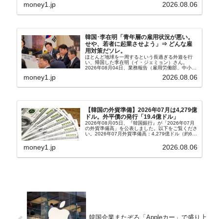
輸入：685億6,300万ドル（26.5％）貿易収支：
money1.jp
2026.08.06
303億2,400万ドル2026...
韓国･李在明「青年層の雇用状況が悪い。
せや、若者に起業させよう」⇒ どんな雇
用対策だソレ。
ほとんど地球を一周するという長過ぎる外遊を行
い、帰国した李在明（イ・ジェミョン）さん。
2026年08月04日、業務報告（雇用労働部、中小ベ
ンチャー企業部、公正取引委員会）を主催。この席
money1.jp
2026.08.06
上、韓国大統領に成りおおせた李在明（イ・ジェミ
ョン）さん...
【韓国の外貨準備】2026年07月は4,279億
ドル。外平債の発行「19.4億ドル」
2026年08月05日、『韓国銀行』が「2026年07月
の外貨準備高」を公表しました。以下をご覧くださ
い。2026年07月外貨準備高：4,279億ドル（約67
兆4,456億円）※前月比：+6億ドル＜＜内訳＞＞
⇒Securities：3,80...
money1.jp
2026.08.06
韓国企業またぞろ「Appleカー」で盛り上