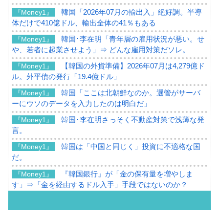
韓国「2026年07月の輸出入」絶好調。半導
『Money1』
体だけで410億ドル、輸出全体の41％もある
韓国･李在明「青年層の雇用状況が悪い。せ
『Money1』
や、若者に起業させよう」⇒ どんな雇用対策だソレ。
【韓国の外貨準備】2026年07月は4,279億ド
『Money1』
ル。外平債の発行「19.4億ドル」
韓国「ここは北朝鮮なのか。選管がサーバ
『Money1』
ーにウソのデータを入力したのは明白だ」
韓国･李在明さっそく不動産対策で浅薄な発
『Money1』
言。
韓国は「中国と同じく」投資に不適格な国
『Money1』
だ。
『韓国銀行』が「金の保有量を増やしま
『Money1』
す」⇒「金を経由するドル入手」手段ではないのか？
韓国･外為取引量「1日当たり1,214.4億ド
『Money1』
ル」まで拡大 ⇒ 海外資金の動きに強く左右される状態