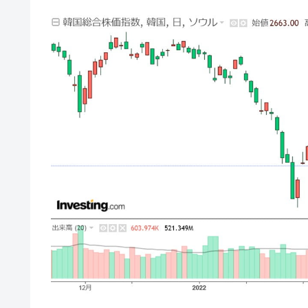
壟断
韓国･警察職員が「丸刈りになって抗
『Money1』
中国だけが鉄鋼輸出を異常増加させる 
『Money1』
韓国製造業「半導体絶好調」のウラで他
『Money1』
【米韓激突案件】韓国消費者院が『クーパ
『Money1』
韓国で猛暑。南東部では干ばつ
『Money1』
韓国型イージス搭載の次世代駆逐艦「KD
『Money1』
【対日本円】ウォン安が急進！ 日米
『Money1』
韓国政府『BYD』車への補助金を全廃 
『Money1』
1.9倍！
在韓米国大使スティールが着韓！⇒ 
『Money1』
ドを掲げる「在韓反米勢力」
韓国政府「2035年までに18.4GW規
『Money1』