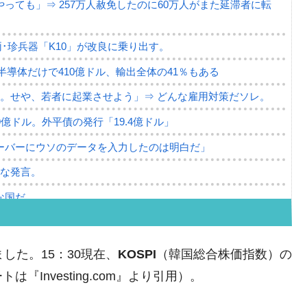
っても」⇒ 257万人赦免したのに60万人がまた延滞者に転
･珍兵器「K10」が改良に乗り出す。
。半導体だけで410億ドル、輸出全体の41％もある
。せや、若者に起業させよう」⇒ どんな雇用対策だソレ。
79億ドル。外平債の発行「19.4億ドル」
ーバーにウソのデータを入力したのは明白だ」
薄な発言。
な国だ。
ます」⇒「金を経由するドル入手」手段ではないのか？
4億ドル」まで拡大 ⇒ 海外資金の動きに強く左右される状態
ました。15：30現在、
KOSPI
（韓国総合株価指数）の
ない「50.5％」に上昇
Investing.com』より引用）。
れた ⇒ 国家が行った恐るべき株価操作であり、空前の国政