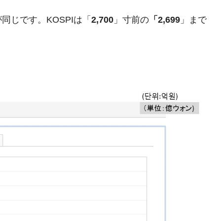
清算はほぼ終わった」
じです。KOSPIは「
2,700
」寸前の
「2,699
」まで
兆蒸発。
うキャンペーン」⇒ あの名物教授も登場！
さすぎ」では。
む。営業利益80.2％も減少
ットにぶん殴る法案」提出！⇒ クーパン問題は合衆国企業に対
暴落に他人事のような発言。
年2Qの業績「史上最高益」当期純利益は前年同期比13.4倍に。
危機 ⇒ 10.7兆では損が出るからできない。
月29日(水)もサイドカー・サーキットブレイカーの二段コンボ
産業の半分未満しか雇用を生まない