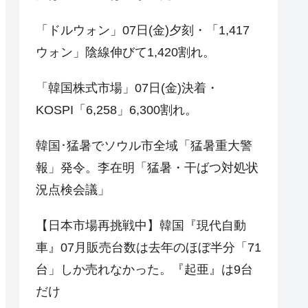
「ドルウォン」07日(金)夕刻・「1,417
ウォン」陰線伸びて1,420割れ。
「韓国株式市場」07日(金)決着・
KOSPI「6,258」6,300割れ。
韓国･猛暑でソウル市全域「猛暑重大警
報」発令。李在明「猛暑・干ばつ対処状
況点検会議」
【日本市場再挑戦中】韓国『現代自動
車』07月販売台数は去年のほぼ半分「71
台」しか売れなかった。『起亜』は9台
だけ