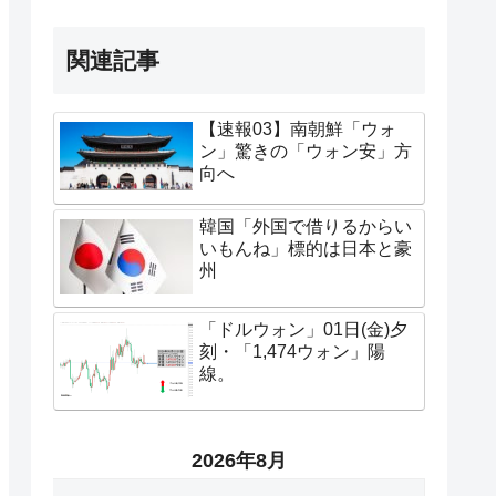
関連記事
【速報03】南朝鮮「ウォ
ン」驚きの「ウォン安」方
向へ
韓国「外国で借りるからい
いもんね」標的は日本と豪
州
「ドルウォン」01日(金)夕
刻・「1,474ウォン」陽
線。
2026年8月