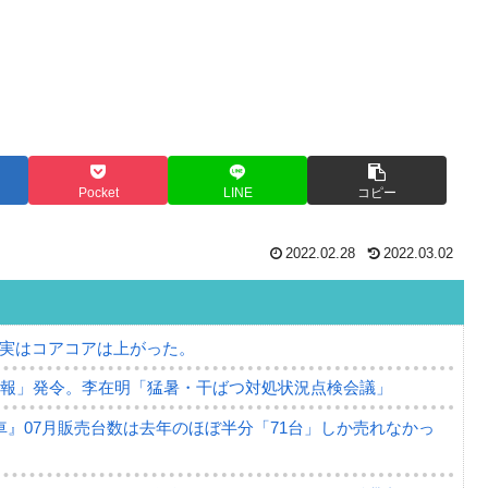
Pocket
LINE
コピー
2022.02.28
2022.03.02
⇒ 実はコアコアは上がった。
警報」発令。李在明「猛暑・干ばつ対処状況点検会議」
』07月販売台数は去年のほぼ半分「71台」しか売れなかっ