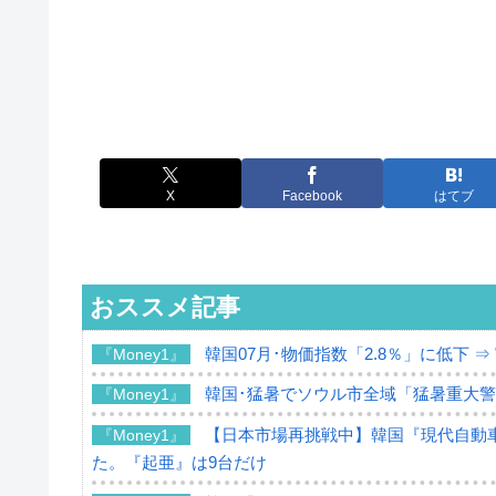
X
Facebook
はてブ
おススメ記事
韓国07月･物価指数「2.8％」に低下 
『Money1』
韓国･猛暑でソウル市全域「猛暑重大
『Money1』
【日本市場再挑戦中】韓国『現代自動車
『Money1』
た。『起亜』は9台だけ