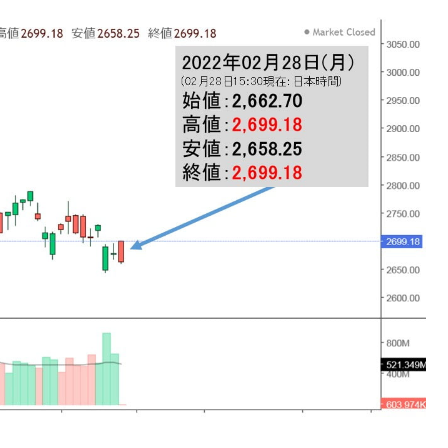
議活動」
⇒ 中国の過剰生産が世界を蝕む。
業種は全般的「不調」⇒ PSIが示す現況は決して良くない。
ン』1人当たり賠償10万ウォンを認定 ⇒ 総額3兆7,000億
DX」1番艦、2032年竣工と公示
の協調に韓国がいっちょがみしたのでは。
⇒ 実は韓国で『BYD』車は売れている。6カ月で対前年同期比
さっそく空港に詰めかけ「出て行け！」「極右勢力」のプラカー
模のAIデータセンター整備」⇒ だから無理だってば。