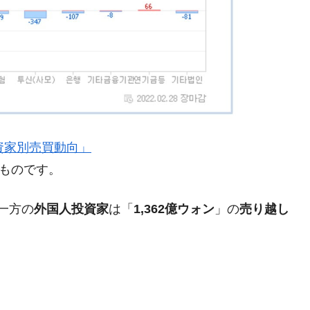
術の塊！
都道府県とは？
がもらえる賞金とは？
？
』「投資家別売買動向」
りそうなスーパーリーグとは？
のものです。
高位だった選手とは？
一方の
外国人投資家
は「
1,362億ウォン
」の
売り越し
打っている意外な選手とは？
は？