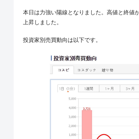
JPモルガン「韓国レバレッジETFの
『Money1』
本日は力強い陽線となりました。高値と終値が同
韓国『国民年金公団』株価暴落で200
『Money1』
上昇しました。
韓国政府「ニセＫ-ブランドを通報しよ
『Money1』
韓国「橋が落ちました」⇒ 耐久性「な
『Money1』
投資家別売買動向は以下です。
韓国鉄鋼最大手『POSCO』ズブズブ沈
『Money1』
米国下院「韓国の公務員個人をターゲ
『Money1』
する差別。許してはおかぬ
韓国ボンクラ政策室長･金容範、株価
『Money1』
韓国半導体『SKハイニックス』2026
『Money1』
韓国･加徳島新国際空港「またも暗礁」の
『Money1』
【速報】韓国株式市場の暴落・本日07
『Money1』
発動！
IT産業は人を雇用する効果は低い。全
『Money1』