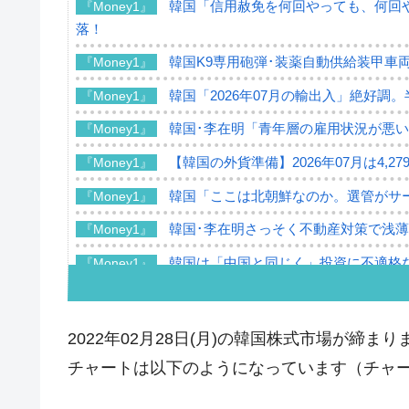
韓国「信用赦免を何回やっても、何回や
『Money1』
落！
韓国K9専用砲弾･装薬自動供給装甲車両
『Money1』
韓国「2026年07月の輸出入」絶好調
『Money1』
韓国･李在明「青年層の雇用状況が悪い
『Money1』
【韓国の外貨準備】2026年07月は4,2
『Money1』
韓国「ここは北朝鮮なのか。選管がサ
『Money1』
韓国･李在明さっそく不動産対策で浅
『Money1』
韓国は「中国と同じく」投資に不適格
『Money1』
『韓国銀行』が「金の保有量を増やし
『Money1』
韓国･外為取引量「1日当たり1,214.
『Money1』
2022年02月28日(月)の韓国株式市場が締まり
韓国･帰ってきた李在明。李在明を支持し
『Money1』
チャートは以下のようになっています（チャートは『
韓国大統領府ボンクラ政策室長が告発さ
『Money1』