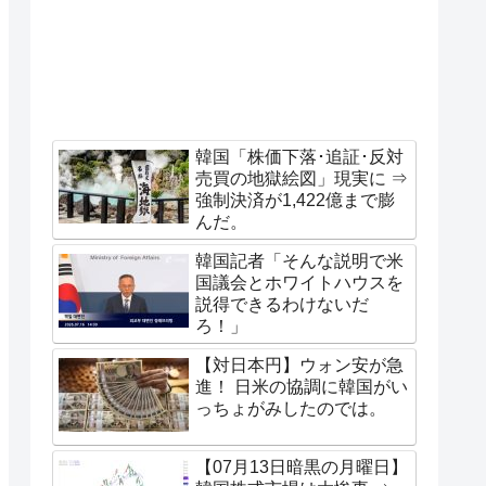
韓国「株価下落･追証･反対
売買の地獄絵図」現実に ⇒
強制決済が1,422億まで膨
んだ。
韓国記者「そんな説明で米
国議会とホワイトハウスを
説得できるわけないだ
ろ！」
【対日本円】ウォン安が急
進！ 日米の協調に韓国がい
っちょがみしたのでは。
【07月13日暗黒の月曜日】