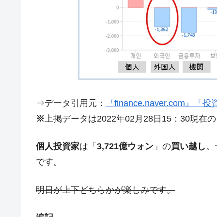
日本の誇る海洋資源調査船『白嶺』は先進技
Fact1
夏の甲子園、優勝校を最も多く輩出している
Fact1
今話題の「楽天ライオンズ」とは？
Fact1
奇跡の毛色「白毛馬」とは？
Fact1
全て勝つといくら？ 競馬GI競走で勝利騎手
Fact1
平成仮面ライダーの意外すぎるモチーフとは
Fact1
⇒データ引用元：
『finance.naver.com
発表から2日で大崩壊、鳴かず飛ばずに終わ
Fact1
※
上掲データは2022年02月28日15：30現在
日本人マスターズ挑戦の歴史。松山以前に最
Fact1
個人投資家
は「
3,721億ウォン
」の
買い越し
。
甲子園通算本塁打、最多の清原に次いで多く
Fact1
です。
セレクトセールの高額取引馬が稼いだ金額と
Fact1
明日が上下どちらかが楽しみです。