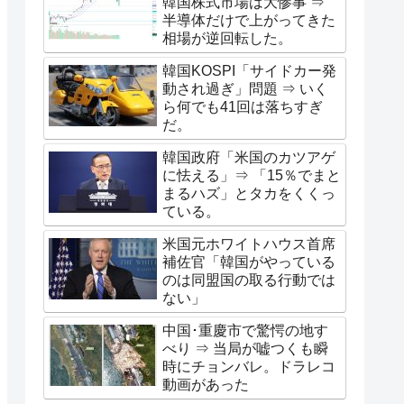
韓国株式市場は大惨事 ⇒
半導体だけで上がってきた
相場が逆回転した。
韓国KOSPI「サイドカー発
動され過ぎ」問題 ⇒ いく
ら何でも41回は落ちすぎ
だ。
韓国政府「米国のカツアゲ
に怯える」⇒ 「15％でまと
まるハズ」とタカをくくっ
ている。
米国元ホワイトハウス首席
補佐官「韓国がやっている
のは同盟国の取る行動では
ない」
中国･重慶市で驚愕の地す
べり ⇒ 当局が嘘つくも瞬
時にチョンバレ。ドラレコ
動画があった