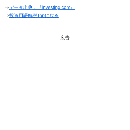
⇒
データ出典：『investing.com』
⇒
投資用語解説Topに戻る
広告