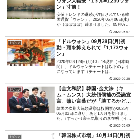
ウォン大幅安「1ドル=1,230ウォ
ン」寸前！
安値トレンドの継続が注目されている韓
国通貨「ウォン」。2020年05月06日(水)
が（ほぼほぼ）締まりました。05月07日
08：10現在（日本時間）、ドルウォンチ
2020.05.07
ャートは以下のようになっています（チ
ャートは『Investing.com』より...
「ドルウォン」09月28日(月)初
トピック
動・頭を抑えられて「1,173ウォ
ン」
2020年09月28日(月)10：14現在（日本時
間）、ドルウォンチャートは以下のよう
になっています（チャートは
『Investing.com』より引用：以下同）。
2020.09.28
わずかながら上昇（ウォン安方向へ進
行）して始まったのですが現在は陰線。
【全文和訳】韓国･金文洙（キ
トピック
ウォン高...
ム・ムンス）大統領候補の受諾宣
言。熱い言葉だが「勝てるかどう
か」が問題
韓国の次期大統領選挙は投開票が2025年
06月03日に迫り、あと1カ月を切りまし
た。↑すっかり帝王気取りの李在明（イ・
ジェミョン）さん。最大野党『共に民主
2025.05.05
党』の統一候補は、前科4犯、生来のうそ
つきである李在明（イ・ジェミョン）さ
「韓国株式市場」10月14日(月)初
トピック
んですが、一...