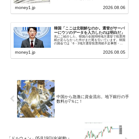
兆4,456億円）※前月比：+6億ドル＜＜内訳＞＞
⇒Securities：3,80...
money1.jp
2026.08.06
韓国「ここは北朝鮮なのか。選管がサーバ
ーにウソのデータを入力したのは明白だ」
先にご紹介した、韓国の全国同時地方選挙で投票用
紙が足らなかった件がまだ尾を引いています。韓国
の国会では「6・3地方選挙投票用紙不足事態・国
政調査特別委員会」が設けられ、調査を続けていま
す。『国民の力』の朱晋佑（チュ・ジヌ）議員はそ
money1.jp
2026.08.05
の委員の一...
中国から急激に資金流出。地下銀行の手
数料が7％に！
「ドルウォン」05月19日(金)初動・