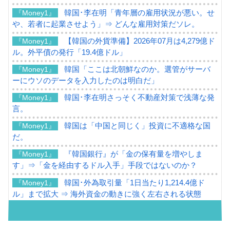
韓国･李在明「青年層の雇用状況が悪い。せ
『Money1』
や、若者に起業させよう」⇒ どんな雇用対策だソレ。
【韓国の外貨準備】2026年07月は4,279億ド
『Money1』
ル。外平債の発行「19.4億ドル」
韓国「ここは北朝鮮なのか。選管がサーバ
『Money1』
ーにウソのデータを入力したのは明白だ」
韓国･李在明さっそく不動産対策で浅薄な発
『Money1』
言。
韓国は「中国と同じく」投資に不適格な国
『Money1』
だ。
『韓国銀行』が「金の保有量を増やしま
『Money1』
す」⇒「金を経由するドル入手」手段ではないのか？
韓国･外為取引量「1日当たり1,214.4億ド
『Money1』
ル」まで拡大 ⇒ 海外資金の動きに強く左右される状態
韓国･帰ってきた李在明。李在明を支持しな
『Money1』
い「50.5％」に上昇