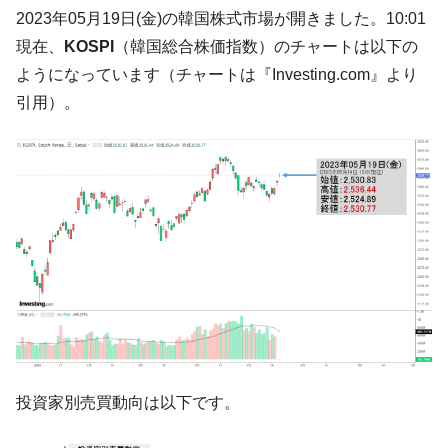
韓国大統領府ボンクラ政策室長が告発され
2023年05月19日(金)の韓国株式市場が開きました。10:01
『Money1』
た ⇒ 国家が行った恐るべき株価操作であり、空前の国政壟
現在、
KOSPI
（韓国総合株価指数）のチャートは以下の
断
ようになっています（チャートは『Investing.com』より
韓国･警察職員が「丸刈りになって抗議活
『Money1』
引用）。
動」
中国だけが鉄鋼輸出を異常増加させる ⇒ 中
『Money1』
国の過剰生産が世界を蝕む。
韓国製造業「半導体絶好調」のウラで他業
『Money1』
種は全般的「不調」⇒ PSIが示す現況は決して良くない。
【米韓激突案件】韓国消費者院が『クーパ
『Money1』
ン』1人当たり賠償10万ウォンを認定 ⇒ 総額3兆7,000億
韓国で猛暑。南東部では干ばつ
『Money1』
韓国型イージス搭載の次世代駆逐艦
『Money1』
「KDDX」1番艦、2032年竣工と公示
投資家別売買動向は以下です。
【対日本円】ウォン安が急進！ 日米の協調
『Money1』
に韓国がいっちょがみしたのでは。