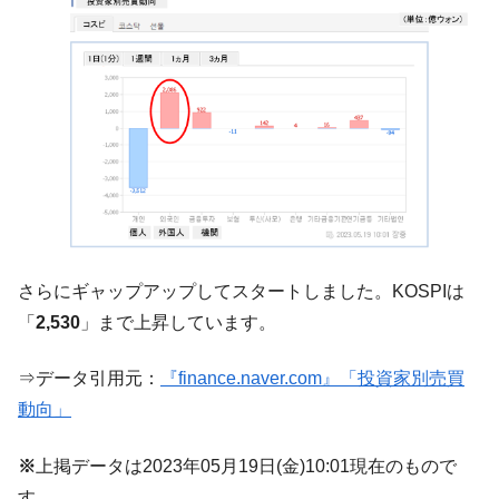
韓国政府『BYD』車への補助金を全廃 ⇒ 実
『Money1』
は韓国で『BYD』車は売れている。6カ月で対前年同期比
1.9倍！
在韓米国大使スティールが着韓！⇒ さっそ
『Money1』
く空港に詰めかけ「出て行け！」「極右勢力」のプラカー
ドを掲げる「在韓反米勢力」
韓国政府「2035年までに18.4GW規模のAIデ
『Money1』
ータセンター整備」⇒ だから無理だってば。
JPモルガン「韓国レバレッジETFの清算は
『Money1』
ほぼ終わった」
さらにギャップアップしてスタートしました。KOSPIは
韓国『国民年金公団』株価暴落で200兆蒸
『Money1』
「
2,530
」まで上昇しています。
発。
韓国政府「ニセＫ-ブランドを通報しようキ
『Money1』
⇒データ引用元：
『finance.naver.com』「投資家別売買
ャンペーン」⇒ あの名物教授も登場！
動向」
韓国「橋が落ちました」⇒ 耐久性「なさす
『Money1』
ぎ」では。
※
上掲データは2023年05月19日(金)10:01現在のもので
韓国鉄鋼最大手『POSCO』ズブズブ沈む。
『Money1』
す。