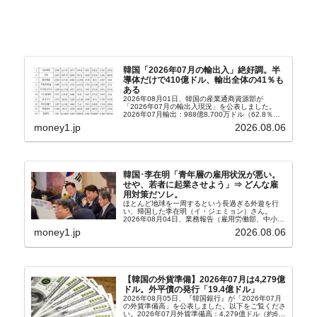
韓国「2026年07月の輸出入」絶好調。半
導体だけで410億ドル、輸出全体の41％も
ある
2026年08月01日、韓国の産業通商資源部が
「2026年07月の輸出入現況」を公表しました。
2026年07月輸出：988億8,700万ドル（62.8％）
輸入：685億6,300万ドル（26.5％）貿易収支：
money1.jp
2026.08.06
303億2,400万ドル2026...
韓国･李在明「青年層の雇用状況が悪い。
せや、若者に起業させよう」⇒ どんな雇
用対策だソレ。
ほとんど地球を一周するという長過ぎる外遊を行
い、帰国した李在明（イ・ジェミョン）さん。
2026年08月04日、業務報告（雇用労働部、中小ベ
ンチャー企業部、公正取引委員会）を主催。この席
money1.jp
2026.08.06
上、韓国大統領に成りおおせた李在明（イ・ジェミ
ョン）さん...
【韓国の外貨準備】2026年07月は4,279億
ドル。外平債の発行「19.4億ドル」
2026年08月05日、『韓国銀行』が「2026年07月
の外貨準備高」を公表しました。以下をご覧くださ
い。2026年07月外貨準備高：4,279億ドル（約67