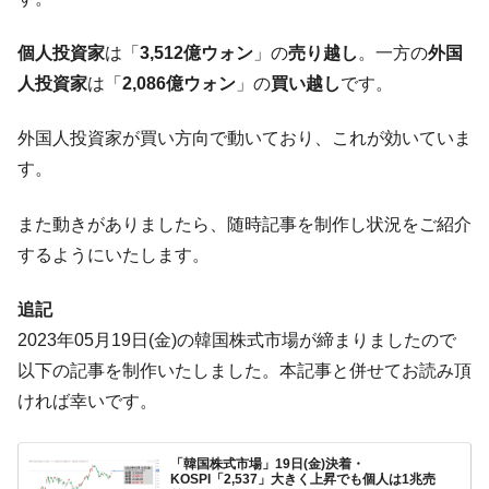
営業利益80.2％も減少
米国下院「韓国の公務員個人をターゲット
個人投資家
は「
3,512億ウォン
」の
売り越し
。一方の
外国
『Money1』
にぶん殴る法案」提出！⇒ クーパン問題は合衆国企業に対
人投資家
は「
2,086億ウォン
」の
買い越し
です。
する差別。許してはおかぬ
韓国ボンクラ政策室長･金容範、株価暴落に
『Money1』
外国人投資家が買い方向で動いており、これが効いていま
他人事のような発言。
す。
韓国半導体『SKハイニックス』2026年2Qの
『Money1』
業績「史上最高益」当期純利益は前年同期比13.4倍に。
また動きがありましたら、随時記事を制作し状況をご紹介
するようにいたします。
韓国･加徳島新国際空港「またも暗礁」の危
『Money1』
機 ⇒ 10.7兆では損が出るからできない。
追記
【速報】韓国株式市場の暴落・本日07月29
『Money1』
2023年05月19日(金)の韓国株式市場が締まりましたので
日(水)もサイドカー・サーキットブレイカーの二段コンボ
発動！
以下の記事を制作いたしました。本記事と併せてお読み頂
ければ幸いです。
IT産業は人を雇用する効果は低い。全産業の
『Money1』
半分未満しか雇用を生まない
韓国「株式市場が賭博場のように変質した
『Money1』
「韓国株式市場」19日(金)決着・
KOSPI「2,537」大きく上昇でも個人は1兆売
のは政界の責任だ」