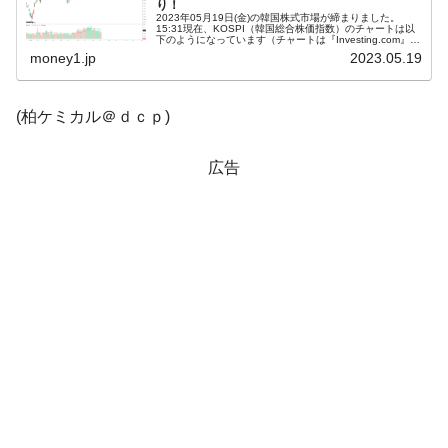
り！
2023年05月19日(金)の韓国株式市場が締まりました。
韓国「2026年1Q 資金循環統計」面白い結果
15:31現在、KOSPI（韓国総合株価指数）のチャートは以
『Money1』
下のようになっています（チャートは『Investing.com』よ
に。
り引用）。陽線で締まりました。KOSPIは「2,537」...
money1.jp
2023.05.19
韓国化学企業最大手『ロッテケミカル』純
『Money1』
借入金が約8兆。信用格付け「ネガティブ」にダウン
(柏ケミカル＠ｄｃｐ)
韓国株式市場･暗黒の火曜日。サーキットブ
『Money1』
レイカーも発動！ 半導体2銘柄の暴落
広告
韓国･カードローン金利「15％」突破！
『Money1』
日本の誇る海洋資源調査船『白嶺』は先進技術の
Fact1
塊！
夏の甲子園、優勝校を最も多く輩出している都道
Fact1
府県とは？
今話題の「楽天ライオンズ」とは？
Fact1
奇跡の毛色「白毛馬」とは？
Fact1
全て勝つといくら？ 競馬GI競走で勝利騎手がもら
Fact1
える賞金とは？