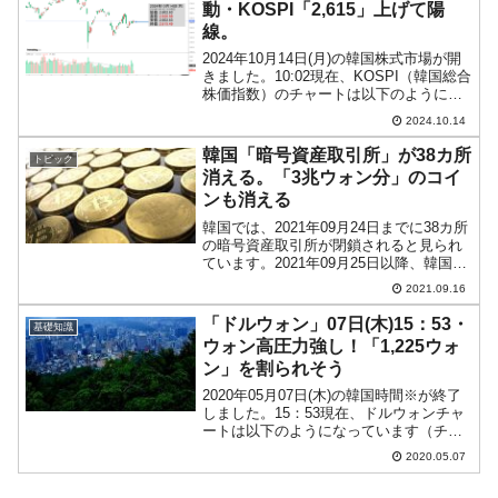
動・KOSPI「2,615」上げて陽
線。
2024年10月14日(月)の韓国株式市場が開
きました。10:02現在、KOSPI（韓国総合
株価指数）のチャートは以下のようにな
っています（チャートは
2024.10.14
『Investing.com』より引用）。アゲ始ま
りで陽線。KOSPIは「2,615」まで...
韓国「暗号資産取引所」が38カ所
トピック
消える。「3兆ウォン分」のコイ
ンも消える
韓国では、2021年09月24日までに38カ所
の暗号資産取引所が閉鎖されると見られ
ています。2021年09月25日以降、韓国内
で営業できる暗号資産取引所は当局に認
2021.09.16
可されたところだけになります。09月24
日までに申請書を出して認可されなけれ
「ドルウォン」07日(木)15：53・
基礎知識
ば...
ウォン高圧力強し！「1,225ウォ
ン」を割られそう
2020年05月07日(木)の韓国時間※が終了
しました。15：53現在、ドルウォンチャ
ートは以下のようになっています（チャ
ートは『Investing.com』より引用：以下
2020.05.07
同）。ウォン高圧力が強力で、ローソク
足も長くなってきました。ローソク...