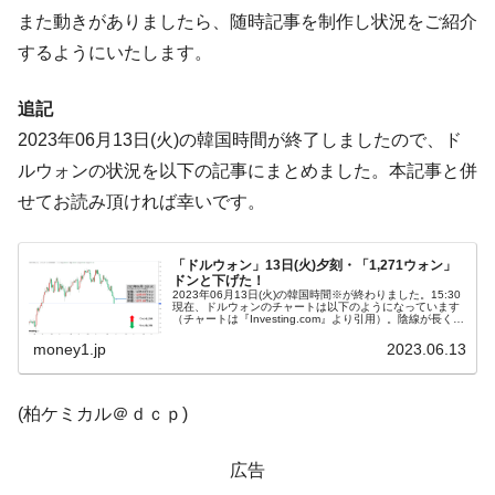
に韓国がいっちょがみしたのでは。
また動きがありましたら、随時記事を制作し状況をご紹介
するようにいたします。
韓国政府『BYD』車への補助金を全廃 ⇒ 実
『Money1』
は韓国で『BYD』車は売れている。6カ月で対前年同期比
1.9倍！
追記
在韓米国大使スティールが着韓！⇒ さっそ
2023年06月13日(火)の韓国時間が終了しましたので、ド
『Money1』
く空港に詰めかけ「出て行け！」「極右勢力」のプラカー
ルウォンの状況を以下の記事にまとめました。本記事と併
ドを掲げる「在韓反米勢力」
せてお読み頂ければ幸いです。
韓国政府「2035年までに18.4GW規模のAIデ
『Money1』
ータセンター整備」⇒ だから無理だってば。
「ドルウォン」13日(火)夕刻・「1,271ウォン」
ドンと下げた！
JPモルガン「韓国レバレッジETFの清算は
『Money1』
2023年06月13日(火)の韓国時間※が終わりました。15:30
現在、ドルウォンのチャートは以下のようになっています
ほぼ終わった」
（チャートは『Investing.com』より引用）。陰線が長くな
りました！「1ドル＝1,280ウォン」も割って、現在のと...
韓国『国民年金公団』株価暴落で200兆蒸
『Money1』
money1.jp
2023.06.13
発。
韓国政府「ニセＫ-ブランドを通報しようキ
『Money1』
(柏ケミカル＠ｄｃｐ)
ャンペーン」⇒ あの名物教授も登場！
韓国「橋が落ちました」⇒ 耐久性「なさす
『Money1』
広告
ぎ」では。