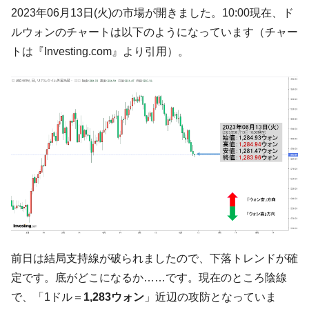
韓国「2026年07月の輸出入」絶好調。半導
『Money1』
2023年06月13日(火)の市場が開きました。10:00現在、ド
体だけで410億ドル、輸出全体の41％もある
ルウォンのチャートは以下のようになっています（チャー
韓国･李在明「青年層の雇用状況が悪い。せ
『Money1』
トは『Investing.com』より引用）。
や、若者に起業させよう」⇒ どんな雇用対策だソレ。
【韓国の外貨準備】2026年07月は4,279億ド
『Money1』
ル。外平債の発行「19.4億ドル」
韓国「ここは北朝鮮なのか。選管がサーバ
『Money1』
ーにウソのデータを入力したのは明白だ」
韓国･李在明さっそく不動産対策で浅薄な発
『Money1』
言。
韓国は「中国と同じく」投資に不適格な国
『Money1』
だ。
『韓国銀行』が「金の保有量を増やしま
『Money1』
す」⇒「金を経由するドル入手」手段ではないのか？
前日は結局支持線が破られましたので、下落トレンドが確
韓国･外為取引量「1日当たり1,214.4億ド
『Money1』
定です。底がどこになるか……です。現在のところ陰線
ル」まで拡大 ⇒ 海外資金の動きに強く左右される状態
で、「1ドル＝
1,283ウォン
」近辺の攻防となっていま
韓国･帰ってきた李在明。李在明を支持しな