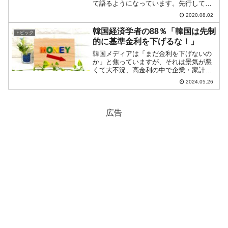
て語るようになっています。先行してそ
のような記事が出た際（2020年07月21
2020.08.02
日）には、「まだ1兆ウォン売り越してま
すけど」と冷やかしの記事を上げまし
韓国経済学者の88％「韓国は先制
トピック
た。その時点で確信...
的に基準金利を下げるな！」
韓国メディアは「まだ金利を下げないの
か」と焦っていますが、それは景気が悪
くて大不況、高金利の中で企業・家計が
弱っているからです。韓国の金融通貨委
2024.05.26
員会は、11回連続の基準金利凍結を決め
たところ（3.50％）ですが、『韓国銀
行』の李昌鏞（イ・チ...
広告