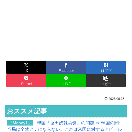
X
Facebook
はてブ
Pocket
LINE
コピー
2023.06.13
おススメ記事
韓国「塩田奴隷労働」の問題 ⇒ 韓国の闇･
『Money1』
当局は全然アテにならない。これは米国に対するアピール