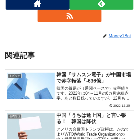
Money1Bot
関連記事
韓国『サムスン電子』が中国市場
トピック
で赤字転落「-636億」
韓国の貿易が（通関ベースで）赤字続き
です。2022年は04～11月の8カ月連続赤
字。あと数日残っていますが、12月も赤
字が確定ですので9カ月連続になります。
2022.12.25
韓国が苦しいのは、対中国貿易でのもう
けが急減したことにあります。上掲のと
中国「うちは途上国」と言い張
基礎知識
おり、202...
る！ 韓国は降伏
アメリカ合衆国トランプ政権は、かねて
よりWTO(World Trade Organizationの