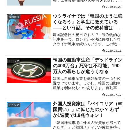
略：世界貿易機関)への不満を表明してき
ました。拒否権がないこと、裁定が遅い
2019.10.29
こと、さらには合衆国の主張が通らない
こと(笑)など、合衆国の不満は挙...
ウクライナでは「韓国のように強
韓国経済
くなろう」と学生に教えている
――という話。その教科書は……
建国記念日の祝日ですので、読み物的な
記事を一つ。ロシアが不法に侵攻したウ
クライナ戦争が続いています。この戦い
は、絶対にロシアの敗北で幕を閉じねば
2025.02.11
なりません。そうでなければ、「主権国
家の領土を不法に侵略して掠め取るこ
韓国の自動車生産「デッドライン
トピック
と」――を許容することにな...
の400万台」死守は不可能。190
万人の暮らしが危うくなる
韓国は自動車産業を基幹産業の一つと位
置づけています。しかし、韓国の自動車
産業は弱体化しつつあります。自動車産
業は、完成自動車メーカーだけでなく、
2020.07.17
多数の自動車部品メーカーによって成立
しています。そのため、自動車産業の弱
外国人投資家は「バイコリア（韓
トピック
体化は、産業の裾野も含め...
国買い）」に転じたのか？ わず
か1週間で1.9兆ウォン！
「韓国株式市場に外国人投資家が帰って
きたぞ！」と韓国メディアが確信を持っ