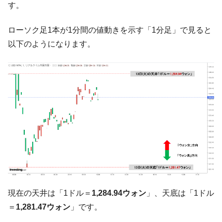
『Money1』
す。
い「50.5％」に上昇
韓国大統領府ボンクラ政策室長が告発され
『Money1』
ローソク足1本が1分間の値動きを示す「1分足」で見ると
た ⇒ 国家が行った恐るべき株価操作であり、空前の国政壟
以下のようになります。
断
韓国･警察職員が「丸刈りになって抗議活
『Money1』
動」
中国だけが鉄鋼輸出を異常増加させる ⇒ 中
『Money1』
国の過剰生産が世界を蝕む。
韓国製造業「半導体絶好調」のウラで他業
『Money1』
種は全般的「不調」⇒ PSIが示す現況は決して良くない。
【米韓激突案件】韓国消費者院が『クーパ
『Money1』
ン』1人当たり賠償10万ウォンを認定 ⇒ 総額3兆7,000億
韓国で猛暑。南東部では干ばつ
『Money1』
韓国型イージス搭載の次世代駆逐艦
『Money1』
現在の天井は「1ドル＝
1,284.94ウォン
」、天底は「1ドル
「KDDX」1番艦、2032年竣工と公示
＝
1,281.47ウォン
」です。
【対日本円】ウォン安が急進！ 日米の協調
『Money1』