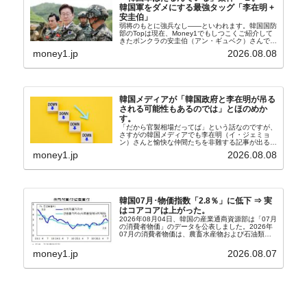
韓国軍をダメにする最強タッグ「李在明 +
安圭伯」
弱将のもとに強兵なし――といわれます。韓国国防
部のTopは現在、Money1でもしつこくご紹介して
きたボンクラの安圭伯（アン・ギュベク）さんで
す。↑経済的無知蒙昧な李在明（イ・ジェミョン）
money1.jp
2026.08.08
さんと「韓国初の文官上がり」の国防部長官安圭伯
（アン...
韓国メディアが「韓国政府と李在明が吊る
される可能性もあるのでは」とほのめか
す。
「だから官製相場だってば」という話なのですが、
さすがの韓国メディアでも李在明（イ・ジェミョ
ン）さんと愉快な仲間たちを非難する記事が出るよ
うになっています。もちろん株価の暴落についてで
money1.jp
2026.08.08
『朝鮮日報』に面白い記事が出ています。「東西南
北」というコ...
韓国07月･物価指数「2.8％」に低下 ⇒ 実
はコアコアは上がった。
2026年08月04日、韓国の産業通商資源部は「07月
の消費者物価」のデータを公表しました。2026年
07月の消費者物価は、農畜水産物および石油類の
上昇率が鈍化したことなどにより、前年同月比
2.8％上昇（06月は3.2％）となり、上昇率は前...
money1.jp
2026.08.07