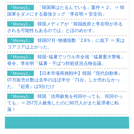
「韓国軍はたるんでいる」案件 × ２。⇒ 韓
『Money1』
国軍をダメにする最強タッグ「李在明 + 安圭伯」
韓国メディアが「韓国政府と李在明が吊る
『Money1』
される可能性もあるのでは」とほのめかす。
韓国07月･物価指数「2.8％」に低下 ⇒ 実は
『Money1』
コアコアは上がった。
韓国･猛暑でソウル市全域「猛暑重大警報」
『Money1』
発令。李在明「猛暑・干ばつ対処状況点検会議」
【日本市場再挑戦中】韓国『現代自動車』
『Money1』
07月販売台数は去年のほぼ半分「71台」しか売れなかっ
た。『起亜』は9台だけ
韓国「信用赦免を何回やっても、何回やっ
『Money1』
ても」⇒ 257万人赦免したのに60万人がまた延滞者に転
落！
韓国K9専用砲弾･装薬自動供給装甲車両･珍
『Money1』
兵器「K10」が改良に乗り出す。