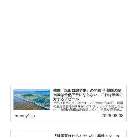
韓国「塩田奴隷労働」の問題 ⇒ 韓国の闇･
当局は全然アテにならない。これは米国に
対するアピール
今回は面倒くさい話です。2026年07月30日、韓国
の雇用労働部が興味深いプレスリリースを出しまし
た。↑韓国の塩田は島嶼部に多く、劣悪な環境が一
般に見られることが少ないため、事件の発覚を妨げ
money1.jp
2026.08.08
たといわれます（後述）。これは、いわゆる「塩田
奴隷...
「韓国軍はたるんでいる」案件 × ２。⇒