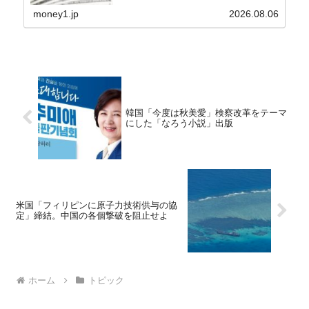
兆4,456億円）※前月比：+6億ドル＜＜内訳＞＞
⇒Securities：3,80...
money1.jp
2026.08.06
韓国「今度は秋美愛」検察改革をテーマ
にした「なろう小説」出版
米国「フィリピンに原子力技術供与の協
定」締結。中国の各個撃破を阻止せよ
ホーム
トピック