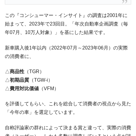
ぎ」では。
韓国鉄鋼最大手『POSCO』ズブズブ沈む。
『Money1』
この『コンシューマー・インサイト』の調査は2001年に
営業利益80.2％も減少
始まって、2023年で23回目。「年次自動車企画調査（毎
米国下院「韓国の公務員個人をターゲット
『Money1』
年07月、10万人対象）」を基にした結果です。
にぶん殴る法案」提出！⇒ クーパン問題は合衆国企業に対
する差別。許してはおかぬ
新車購入後1年以内（2022年07月～2023年06月）の実際
韓国ボンクラ政策室長･金容範、株価暴落に
『Money1』
の消費者に、
他人事のような発言。
△
商品性
（TGR）
韓国半導体『SKハイニックス』2026年2Qの
『Money1』
業績「史上最高益」当期純利益は前年同期比13.4倍に。
△
初期品質
（TGW-i）
韓国･加徳島新国際空港「またも暗礁」の危
△
費用対比価値
（VFM）
『Money1』
機 ⇒ 10.7兆では損が出るからできない。
を評価してもらい、これを総合して消費者の視点から見た
【速報】韓国株式市場の暴落・本日07月29
『Money1』
日(水)もサイドカー・サーキットブレイカーの二段コンボ
「今年の車」を選定しています。
発動！
自称評論家の群れによって決まる賞と違って、実際の消費
IT産業は人を雇用する効果は低い。全産業の
『Money1』
半分未満しか雇用を生まない