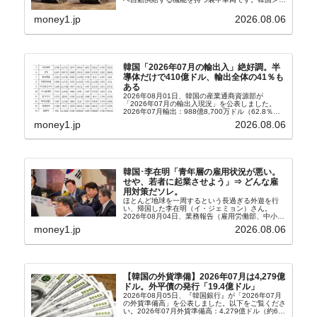
ィア『Chosun Biz』が報じていますので、同記事
から以下に一部を引きます。2005年に初めて...
money1.jp
2026.08.06
韓国「2026年07月の輸出入」絶好調。半
導体だけで410億ドル、輸出全体の41％も
ある
2026年08月01日、韓国の産業通商資源部が
「2026年07月の輸出入現況」を公表しました。
2026年07月輸出：988億8,700万ドル（62.8％）
輸入：685億6,300万ドル（26.5％）貿易収支：
money1.jp
2026.08.06
303億2,400万ドル2026...
韓国･李在明「青年層の雇用状況が悪い。
せや、若者に起業させよう」⇒ どんな雇
用対策だソレ。
ほとんど地球を一周するという長過ぎる外遊を行
い、帰国した李在明（イ・ジェミョン）さん。
2026年08月04日、業務報告（雇用労働部、中小ベ
ンチャー企業部、公正取引委員会）を主催。この席
money1.jp
2026.08.06
上、韓国大統領に成りおおせた李在明（イ・ジェミ
ョン）さん...
【韓国の外貨準備】2026年07月は4,279億
ドル。外平債の発行「19.4億ドル」
2026年08月05日、『韓国銀行』が「2026年07月
の外貨準備高」を公表しました。以下をご覧くださ
い。2026年07月外貨準備高：4,279億ドル（約67