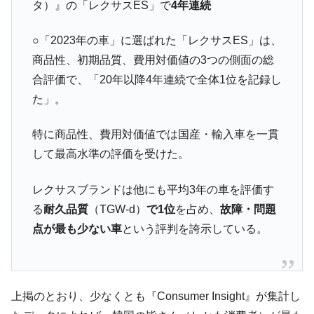
える賞金とは？
タ）』の「レクサスES」で
4年連続
平成仮面ライダーの意外すぎるモチーフとは？
Fact1
○「2023年の車」に選ばれた「レクサスES」は、
発表から2日で大崩壊、鳴かず飛ばずに終わりそう
Fact1
商品性、初期品質、費用対価値の3つの側面の総
なスーパーリーグとは？
合評価で、「20年以降4年連続で全体1位を記録し
日本人マスターズ挑戦の歴史。松山以前に最高位
Fact1
た」。
だった選手とは？
甲子園通算本塁打、最多の清原に次いで多く打っ
Fact1
特に商品性、費用対価値では国産・輸入車を一貫
ている意外な選手とは？
して最高水準の評価を受けた。
セレクトセールの高額取引馬が稼いだ金額とは？
Fact1
レクサスブランドは他にも平均3年の車を評価す
る
耐久品質
（TGW-d）
で1位
を占め、
故障・問題
点が最も少ない車
という評判を誇示している。
上掲のとおり、少なくとも『Consumer Insight』が集計し