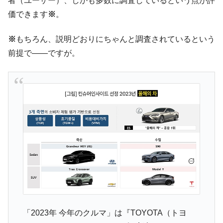
者（ユーザー）、しかも多数に調査しているという点が評
価できます
※
。
韓国「株式市場が賭博場のように変質した
『Money1』
のは政界の責任だ」
※
もちろん、説明どおりにちゃんと調査されているという
韓国「2026年1Q 資金循環統計」面白い結果
『Money1』
前提で――ですが。
に。
韓国化学企業最大手『ロッテケミカル』純
『Money1』
借入金が約8兆。信用格付け「ネガティブ」にダウン
韓国株式市場･暗黒の火曜日。サーキットブ
『Money1』
レイカーも発動！ 半導体2銘柄の暴落
日本の誇る海洋資源調査船『白嶺』は先進技術の
Fact1
塊！
夏の甲子園、優勝校を最も多く輩出している都道
Fact1
府県とは？
今話題の「楽天ライオンズ」とは？
Fact1
奇跡の毛色「白毛馬」とは？
Fact1
「2023年 今年のクルマ」は『TOYOTA（トヨ
全て勝つといくら？ 競馬GI競走で勝利騎手がもら
Fact1