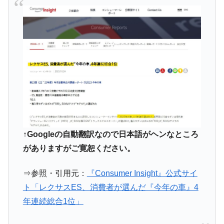
【対日本円】ウォン安が急進！ 日米の協調
『Money1』
に韓国がいっちょがみしたのでは。
韓国政府『BYD』車への補助金を全廃 ⇒ 実
『Money1』
は韓国で『BYD』車は売れている。6カ月で対前年同期比
1.9倍！
在韓米国大使スティールが着韓！⇒ さっそ
『Money1』
く空港に詰めかけ「出て行け！」「極右勢力」のプラカー
ドを掲げる「在韓反米勢力」
韓国政府「2035年までに18.4GW規模のAIデ
『Money1』
ータセンター整備」⇒ だから無理だってば。
↑Googleの自動翻訳なので日本語がヘンなところ
JPモルガン「韓国レバレッジETFの清算は
『Money1』
がありますがご寛恕ください。
ほぼ終わった」
韓国『国民年金公団』株価暴落で200兆蒸
『Money1』
⇒参照・引用元：
『Consumer Insight』公式サイ
発。
ト「レクサスES、消費者が選んだ『今年の車』4
韓国政府「ニセＫ-ブランドを通報しようキ
『Money1』
年連続総合1位」
ャンペーン」⇒ あの名物教授も登場！
韓国「橋が落ちました」⇒ 耐久性「なさす
『Money1』