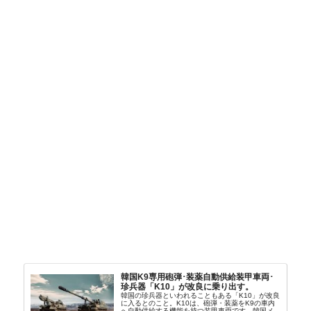
韓国K9専用砲弾･装薬自動供給装甲車両･
珍兵器「K10」が改良に乗り出す。
韓国の珍兵器といわれることもある「K10」が改良
に入るとのこと。K10は、砲弾・装薬をK9の車内
へ自動供給する機能を持つ装甲車両です。韓国メデ