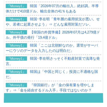
韓国「2026年07月の輸出入」絶好調。半導
『Money1』
体だけで410億ドル、輸出全体の41％もある
韓国･李在明「青年層の雇用状況が悪い。せ
『Money1』
や、若者に起業させよう」⇒ どんな雇用対策だソレ。
【韓国の外貨準備】2026年07月は4,279億ド
『Money1』
ル。外平債の発行「19.4億ドル」
韓国「ここは北朝鮮なのか。選管がサーバ
『Money1』
ーにウソのデータを入力したのは明白だ」
韓国･李在明さっそく不動産対策で浅薄な発
『Money1』
言。
韓国は「中国と同じく」投資に不適格な国
『Money1』
だ。
『韓国銀行』が「金の保有量を増やしま
『Money1』
す」⇒「金を経由するドル入手」手段ではないのか？
韓国･外為取引量「1日当たり1,214.4億ド
『Money1』
ル」まで拡大 ⇒ 海外資金の動きに強く左右される状態