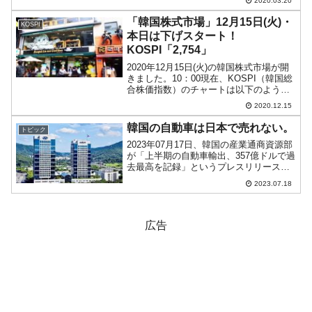
2020.03.20
が、やっと下げ止まったというところで
しょうか。当局も注目している外国人投
「韓国株式市場」12月15日(火)・
KOSPI
資家の...
本日は下げスタート！
KOSPI「2,754」
2020年12月15日(火)の韓国株式市場が開
きました。10：00現在、KOSPI（韓国総
合株価指数）のチャートは以下のように
なっています（チャートは
2020.12.15
『Investing.com』より引用）。本日は下
げです。陰線となっておりKOSPIは「2...
韓国の自動車は日本で売れない。
トピック
2023年07月17日、韓国の産業通商資源部
が「上半期の自動車輸出、357億ドルで過
去最高を記録」というプレスリリースを
出しました。「今年上半期（'23.01～06
2023.07.18
月）の自動車輸出額は前年同期比46.6％
増加した357億ドルで、歴代最高値を...
広告