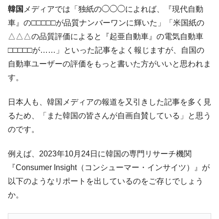
韓国･帰ってきた李在明。李在明を支持しな
韓国
メディアでは「独紙の◯◯◯によれば、『現代自動
『Money1』
い「50.5％」に上昇
車』の□□□□□が品質ナンバーワンに輝いた」「米国紙の
韓国大統領府ボンクラ政策室長が告発され
『Money1』
△△△の品質評価によると『起亜自動車』の電気自動車
た ⇒ 国家が行った恐るべき株価操作であり、空前の国政壟
□□□□□が……」といった記事をよく報じますが、自国の
断
自動車ユーザーの評価をもっと書いた方がいいと思われま
韓国･警察職員が「丸刈りになって抗議活
『Money1』
す。
動」
中国だけが鉄鋼輸出を異常増加させる ⇒ 中
『Money1』
日本人も、韓国メディアの報道を又引きした記事を多く見
国の過剰生産が世界を蝕む。
るため、「また韓国の皆さんが自画自賛している」と思う
韓国製造業「半導体絶好調」のウラで他業
『Money1』
のです。
種は全般的「不調」⇒ PSIが示す現況は決して良くない。
例えば、2023年10月24日に韓国の専門リサーチ機関
【米韓激突案件】韓国消費者院が『クーパ
『Money1』
ン』1人当たり賠償10万ウォンを認定 ⇒ 総額3兆7,000億
『Consumer Insight（コンシューマー・インサイツ）』が
韓国で猛暑。南東部では干ばつ
以下のようなリポートを出しているのをご存じでしょう
『Money1』
か。
韓国型イージス搭載の次世代駆逐艦
『Money1』
「KDDX」1番艦、2032年竣工と公示