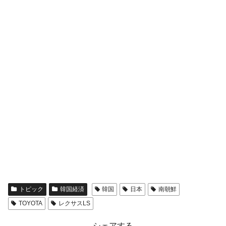
トピック
韓国経済
韓国
日本
南朝鮮
TOYOTA
レクサスLS
シェアする