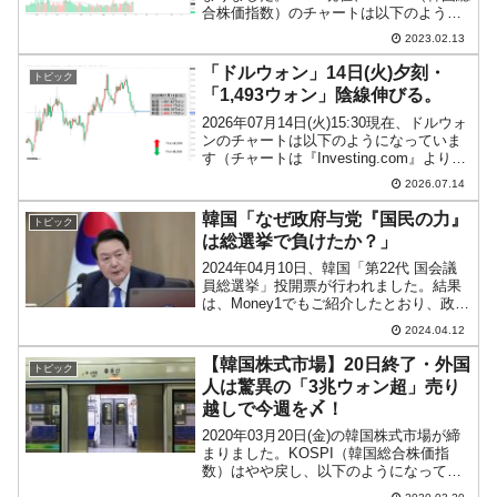
合株価指数）のチャートは以下のように
なっています（チャートは
2023.02.13
『Investing.com』より引用）。陰線が長
くなりました。安値は「2,440」まで...
「ドルウォン」14日(火)夕刻・
トピック
「1,493ウォン」陰線伸びる。
2026年07月14日(火)15:30現在、ドルウォ
ンのチャートは以下のようになっていま
す（チャートは『Investing.com』より引
用）。陰線が伸びています。現在のとこ
2026.07.14
ろ「1ドル＝1,493ウォン」近辺の攻防と
なっています。ローソク足...
韓国「なぜ政府与党『国民の力』
トピック
は総選挙で負けたか？」
2024年04月10日、韓国「第22代 国会議
員総選挙」投開票が行われました。結果
は、Money1でもご紹介したとおり、政府
与党『国民の力』の勢力が弱くなるとい
2024.04.12
う大惨敗でした。ただし、韓国メディア
（また日本メディアでも）は大惨敗とい
【韓国株式市場】20日終了・外国
トピック
っていま...
人は驚異の「3兆ウォン超」売り
越しで今週を〆！
2020年03月20日(金)の韓国株式市場が締
まりました。KOSPI（韓国総合株価指
数）はやや戻し、以下のようになってい
ます。「1,600」までは戻りませんでした