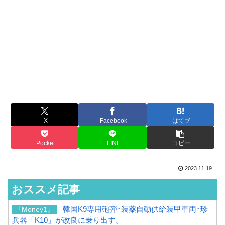
X
Facebook
はてブ
Pocket
LINE
コピー
2023.11.19
おススメ記事
韓国K9専用砲弾･装薬自動供給装甲車両･珍
『Money1』
兵器「K10」が改良に乗り出す。