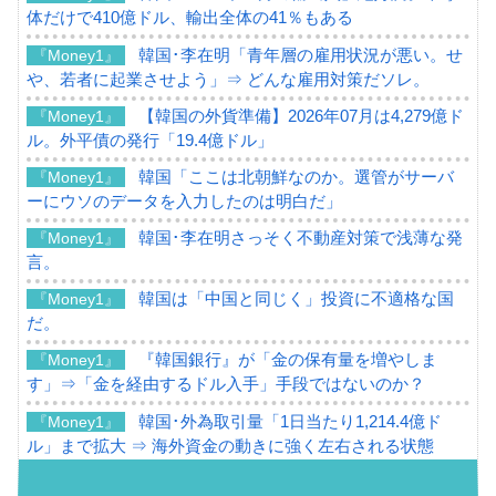
体だけで410億ドル、輸出全体の41％もある
韓国･李在明「青年層の雇用状況が悪い。せ
『Money1』
や、若者に起業させよう」⇒ どんな雇用対策だソレ。
【韓国の外貨準備】2026年07月は4,279億ド
『Money1』
ル。外平債の発行「19.4億ドル」
韓国「ここは北朝鮮なのか。選管がサーバ
『Money1』
ーにウソのデータを入力したのは明白だ」
韓国･李在明さっそく不動産対策で浅薄な発
『Money1』
言。
韓国は「中国と同じく」投資に不適格な国
『Money1』
だ。
『韓国銀行』が「金の保有量を増やしま
『Money1』
す」⇒「金を経由するドル入手」手段ではないのか？
韓国･外為取引量「1日当たり1,214.4億ド
『Money1』
ル」まで拡大 ⇒ 海外資金の動きに強く左右される状態
韓国･帰ってきた李在明。李在明を支持しな
『Money1』