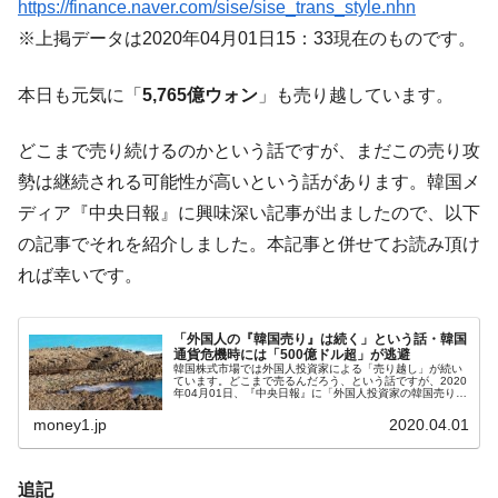
https://finance.naver.com/sise/sise_trans_style.nhn
韓国鉄鋼最大手『POSCO』ズブズブ沈む。
『Money1』
※上掲データは2020年04月01日15：33現在のものです。
営業利益80.2％も減少
米国下院「韓国の公務員個人をターゲット
『Money1』
本日も元気に「
5,765億ウォン
」も売り越しています。
にぶん殴る法案」提出！⇒ クーパン問題は合衆国企業に対
する差別。許してはおかぬ
どこまで売り続けるのかという話ですが、まだこの売り攻
韓国ボンクラ政策室長･金容範、株価暴落に
『Money1』
勢は継続される可能性が高いという話があります。韓国メ
他人事のような発言。
ディア『中央日報』に興味深い記事が出ましたので、以下
韓国半導体『SKハイニックス』2026年2Qの
『Money1』
の記事でそれを紹介しました。本記事と併せてお読み頂け
業績「史上最高益」当期純利益は前年同期比13.4倍に。
れば幸いです。
韓国･加徳島新国際空港「またも暗礁」の危
『Money1』
機 ⇒ 10.7兆では損が出るからできない。
「外国人の『韓国売り』は続く」という話・韓国
【速報】韓国株式市場の暴落・本日07月29
『Money1』
通貨危機時には「500億ドル超」が逃避
韓国株式市場では外国人投資家による「売り越し」が続い
日(水)もサイドカー・サーキットブレイカーの二段コンボ
ています。どこまで売るんだろう、という話ですが、2020
年04月01日、『中央日報』に「外国人投資家の韓国売りは
発動！
続く、迫り来る二次衝撃に備えよ」という記事が出まし
た。『TCKインベストメン...
money1.jp
2020.04.01
IT産業は人を雇用する効果は低い。全産業の
『Money1』
半分未満しか雇用を生まない
追記