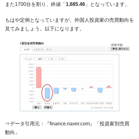
に韓国がいっちょがみしたのでは。
また1700台を割り、終値「
1,685.46
」となっています。
韓国政府『BYD』車への補助金を全廃 ⇒ 実
『Money1』
は韓国で『BYD』車は売れている。6カ月で対前年同期比
もはや定例となっていますが、外国人投資家の売買動向を
1.9倍！
見てみましょう。以下になります。
在韓米国大使スティールが着韓！⇒ さっそ
『Money1』
く空港に詰めかけ「出て行け！」「極右勢力」のプラカー
ドを掲げる「在韓反米勢力」
韓国政府「2035年までに18.4GW規模のAIデ
『Money1』
ータセンター整備」⇒ だから無理だってば。
JPモルガン「韓国レバレッジETFの清算は
『Money1』
ほぼ終わった」
韓国『国民年金公団』株価暴落で200兆蒸
『Money1』
発。
韓国政府「ニセＫ-ブランドを通報しようキ
『Money1』
ャンペーン」⇒ あの名物教授も登場！
⇒データ引用元：『finance.naver.com』「投資家別売買
韓国「橋が落ちました」⇒ 耐久性「なさす
『Money1』
動向」
ぎ」では。