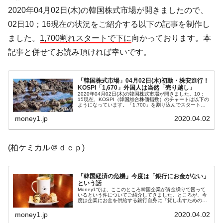
韓国「株式市場が賭博場のように変質した
『Money1』
2020年04月02日(木)の韓国株式市場が開きましたので、
のは政界の責任だ」
02日10；16現在の状況をご紹介する以下の記事を制作し
韓国「2026年1Q 資金循環統計」面白い結果
『Money1』
ました。
1,700割れスタートで下に
向かっております。本
に。
記事と併せてお読み頂ければ幸いです。
韓国化学企業最大手『ロッテケミカル』純
『Money1』
借入金が約8兆。信用格付け「ネガティブ」にダウン
「韓国株式市場」04月02日(木)初動・株安進行！
韓国株式市場･暗黒の火曜日。サーキットブ
『Money1』
KOSPI「1,670」外国人は当然「売り越し」
レイカーも発動！ 半導体2銘柄の暴落
2020年04月02日(木)の韓国株式市場が開きました。10：
15現在、KOSPI（韓国総合株価指数）のチャートは以下の
ようになっています。「1,700」を割り込んでスタート
韓国･カードローン金利「15％」突破！
『Money1』
し、一時は「1,664.13」まで下げましたが、戻して、現在
は「1...
money1.jp
2020.04.02
日本の誇る海洋資源調査船『白嶺』は先進技術の
Fact1
塊！
(柏ケミカル＠ｄｃｐ)
夏の甲子園、優勝校を最も多く輩出している都道
Fact1
府県とは？
「韓国経済の危機」今度は「銀行にお金がない」
今話題の「楽天ライオンズ」とは？
Fact1
という話
Money1では、ここのところ韓国企業が資金繰りで困って
いるという件についてご紹介してきました。ところが、今
奇跡の毛色「白毛馬」とは？
Fact1
度は企業にお金を供給する銀行自身に「貸し出すためのお
金がない」という話になっています。2020年04月01日、
『中央日報(日本語版)...
money1.jp
2020.04.02
全て勝つといくら？ 競馬GI競走で勝利騎手がもら
Fact1