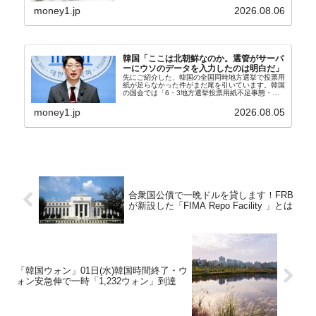
⇒Securities：3,80...
money1.jp
2026.08.06
韓国「ここは北朝鮮なのか。選管がサーバ
ーにウソのデータを入力したのは明白だ」
先にご紹介した、韓国の全国同時地方選挙で投票用
紙が足らなかった件がまだ尾を引いています。韓国
の国会では「6・3地方選挙投票用紙不足事態・国
政調査特別委員会」が設けられ、調査を続けていま
す。『国民の力』の朱晋佑（チュ・ジヌ）議員はそ
money1.jp
2026.08.05
の委員の一...
合衆国公債で一晩ドルを貸します！FRB
が新設した「FIMA Repo Facility 」とは
「韓国ウォン」01日(水)韓国時間終了・ウ
ォン安急伸で一時「1,232ウォン」到達