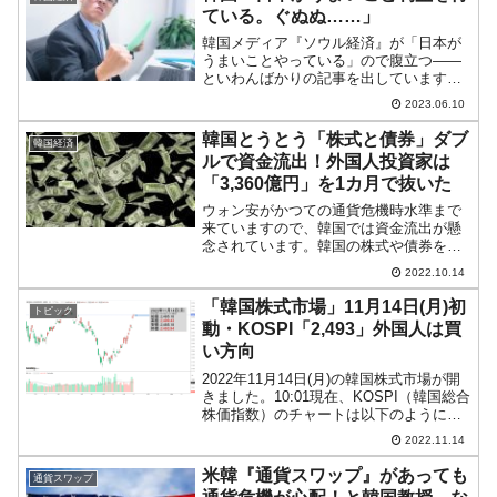
ている。ぐぬぬ……」
韓国メディア『ソウル経済』が「日本が
うまいことやっている」ので腹立つ――
といわんばかりの記事を出しています。
「ぐぬぬ……」という内容なので、ご紹
2023.06.10
介します。まず、書き出しの部分が以下
のような具合です。アメリカ合衆国と中
韓国とうとう「株式と債券」ダブ
韓国経済
国の地政学的リスクに日本...
ルで資金流出！外国人投資家は
「3,360億円」を1カ月で抜いた
ウォン安がかつての通貨危機時水準まで
来ていますので、韓国では資金流出が懸
念されています。韓国の株式や債券を保
有していても為替差損を出す可能性が高
2022.10.14
まるので、外国人投資家が資金を引き上
げます。この資金流出が奔流になると、
「韓国株式市場」11月14日(月)初
トピック
当然ウォン売りドル買いが...
動・KOSPI「2,493」外国人は買
い方向
2022年11月14日(月)の韓国株式市場が開
きました。10:01現在、KOSPI（韓国総合
株価指数）のチャートは以下のようにな
っています（チャートは
2022.11.14
『Investing.com』より引用）。アゲて始
まりました。陽線ですが、上ヒゲが出て
米韓『通貨スワップ』があっても
通貨スワップ
いま...