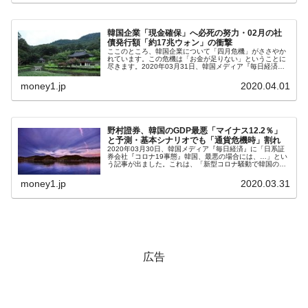
える賞金とは？
平成仮面ライダーの意外すぎるモチーフとは？
Fact1
韓国企業「現金確保」へ必死の努力・02月の社
債発行額「約17兆ウォン」の衝撃
発表から2日で大崩壊、鳴かず飛ばずに終わりそう
Fact1
ここのところ、韓国企業について「四月危機」がささやか
れています。この危機は「お金が足りない」ということに
なスーパーリーグとは？
尽きます。2020年03月31日、韓国メディア『毎日経済』
に「【独占記事】財界『現金を最大限確保せよ』」という
記事が出ました。タイトルは...
money1.jp
2020.04.01
日本人マスターズ挑戦の歴史。松山以前に最高位
Fact1
だった選手とは？
甲子園通算本塁打、最多の清原に次いで多く打っ
Fact1
野村證券、韓国のGDP最悪「マイナス12.2％」
ている意外な選手とは？
と予測・基本シナリオでも「通貨危機時」割れ
2020年03月30日、韓国メディア『毎日経済』に「日系証
券会社『コロナ19事態』韓国、最悪の場合には、…」とい
セレクトセールの高額取引馬が稼いだ金額とは？
Fact1
う記事が出ました。これは、「新型コロナ騒動で韓国の
2020年のGDP成長率がどのくらいになるのか」を予測し
た『野村證券』のリポー...
money1.jp
2020.03.31
広告