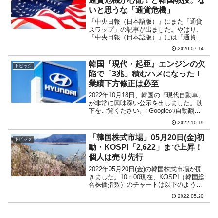
通貨危機が心配！と韓国教授。な
いと思うな「通貨危機」
『中央日報（日本語版）』にまた「通貨
スワップ」の記事が出ました。やはり、
『中央日報（日本語版）』には「通貨ス
ワップ」について書くのが好きな記者が
2020.07.14
いらっしゃるのでしょうね。筆者(バカ)の
カウントが正しければ、これで2020年に
韓国『現代・起亜』エンジンの欠
トピック
入ってから74回...
陥で「3兆」積むハメになった！
業績下方修正は必至
2022年10月18日、韓国の『現代自動車』
が非常に興味深い公示を出しました。以
下をご覧ください。↑Googleの自動翻訳
なので日本語がヘンなところがあります
2022.10.19
がご寛恕ください。2022年第3四半期の
品質コスト当社は、2022年第3四半期の
「韓国株式市場」05月20日(金)初
トピック
経...
動・KOSPI「2,622」まで上昇！
個人は売り先行
2022年05月20日(金)の韓国株式市場が開
きました。10：00現在、KOSPI（韓国総
合株価指数）のチャートは以下のように
なっています（チャートは
2022.05.20
『Investing.com』より引用）。上げまし
た！ 現在のところ陽線で「2,622」ま...