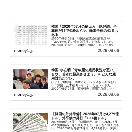
韓国「2026年07月の輸出入」絶好調。半
導体だけで410億ドル、輸出全体の41％も
ある
2026年08月01日、韓国の産業通商資源部が
「2026年07月の輸出入現況」を公表しました。
2026年07月輸出：988億8,700万ドル（62.8％）
輸入：685億6,300万ドル（26.5％）貿易収支：
money1.jp
2026.08.06
303億2,400万ドル2026...
韓国･李在明「青年層の雇用状況が悪い。
せや、若者に起業させよう」⇒ どんな雇
用対策だソレ。
ほとんど地球を一周するという長過ぎる外遊を行
い、帰国した李在明（イ・ジェミョン）さん。
2026年08月04日、業務報告（雇用労働部、中小ベ
ンチャー企業部、公正取引委員会）を主催。この席
money1.jp
2026.08.06
上、韓国大統領に成りおおせた李在明（イ・ジェミ
ョン）さん...
【韓国の外貨準備】2026年07月は4,279億
ドル。外平債の発行「19.4億ドル」
2026年08月05日、『韓国銀行』が「2026年07月
の外貨準備高」を公表しました。以下をご覧くださ
い。2026年07月外貨準備高：4,279億ドル（約67
兆4,456億円）※前月比：+6億ドル＜＜内訳＞＞