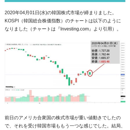
い「50.5％」に上昇
韓国大統領府ボンクラ政策室長が告発され
2020年04月01日(水)の韓国株式市場が締まりました。
『Money1』
た ⇒ 国家が行った恐るべき株価操作であり、空前の国政壟
KOSPI（韓国総合株価指数）のチャートは以下のように
断
なりました（チャートは『Investing.com』より引用）。
韓国･警察職員が「丸刈りになって抗議活
『Money1』
動」
中国だけが鉄鋼輸出を異常増加させる ⇒ 中
『Money1』
国の過剰生産が世界を蝕む。
韓国製造業「半導体絶好調」のウラで他業
『Money1』
種は全般的「不調」⇒ PSIが示す現況は決して良くない。
【米韓激突案件】韓国消費者院が『クーパ
『Money1』
ン』1人当たり賠償10万ウォンを認定 ⇒ 総額3兆7,000億
韓国で猛暑。南東部では干ばつ
『Money1』
韓国型イージス搭載の次世代駆逐艦
『Money1』
「KDDX」1番艦、2032年竣工と公示
前日のアメリカ合衆国の株式市場が重い値動きでしたの
【対日本円】ウォン安が急進！ 日米の協調
『Money1』
で、それを受け韓国市場ももう一つな感じでした。結局、