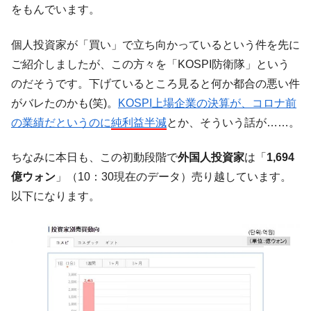
動」
をもんでいます。
中国だけが鉄鋼輸出を異常増加させる ⇒ 中
『Money1』
個人投資家が「買い」で立ち向かっているという件を先に
国の過剰生産が世界を蝕む。
ご紹介しましたが、この方々を「KOSPI防衛隊」という
韓国製造業「半導体絶好調」のウラで他業
『Money1』
のだそうです。下げているところ見ると何か都合の悪い件
種は全般的「不調」⇒ PSIが示す現況は決して良くない。
がバレたのかも(笑)。
KOSPI上場企業の決算が、コロナ前
【米韓激突案件】韓国消費者院が『クーパ
『Money1』
の業績だというのに
純利益半減
とか、そういう話が……。
ン』1人当たり賠償10万ウォンを認定 ⇒ 総額3兆7,000億
韓国で猛暑。南東部では干ばつ
『Money1』
ちなみに本日も、この初動段階で
外国人投資家
は「
1,694
韓国型イージス搭載の次世代駆逐艦
『Money1』
億ウォン
」（10：30現在のデータ）売り越しています。
「KDDX」1番艦、2032年竣工と公示
以下になります。
【対日本円】ウォン安が急進！ 日米の協調
『Money1』
に韓国がいっちょがみしたのでは。
韓国政府『BYD』車への補助金を全廃 ⇒ 実
『Money1』
は韓国で『BYD』車は売れている。6カ月で対前年同期比
1.9倍！
在韓米国大使スティールが着韓！⇒ さっそ
『Money1』