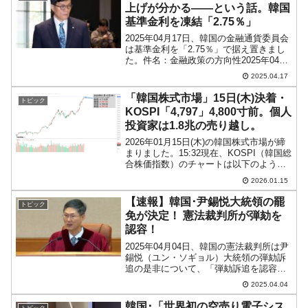
するかは、韓国ウォッチャー...
上げが分かる――という話。韓国
基準金利を凍結「2.75％」
2025年04月17日、韓国の金融通貨委員会
は基準金利を「2.75％」で据え置きまし
た。件名：金融政策の方向性2025年04月
17日 公報 2025-04-15号この資料は配布開
2025.04.17
始後に取り扱ってください。□ 2025年04
月17日、韓国銀行...
「韓国株式市場」15日(木)決着・
トピック
KOSPI「4,797」4,800寸前。個人
投資家は1.8兆の売り越し。
2026年01月15日(木)の韓国株式市場が締
まりました。15:32現在、KOSPI（韓国総
合株価指数）のチャートは以下のように
なっています（チャートは
2026.01.15
『Investing.com』より引用）。くっきり
陽線で締まりました。KOSPIは「4,...
【速報】韓国･尹錫悦大統領の罷
トピック
免が決定！ 憲法裁判所が弾劾を
認容！
2025年04月04日、韓国の憲法裁判所は尹
錫悦（ユン・ソギョル）大統領の弾劾訴
追の是非について、「弾劾訴追を認容す
る」と宣告しました。この宣告によっ
2025.04.04
て、尹錫悦（ユン・ソギョル）さんは大
統領職から直ちに罷免となりました。韓
韓国･「世界初の空売り電子シス