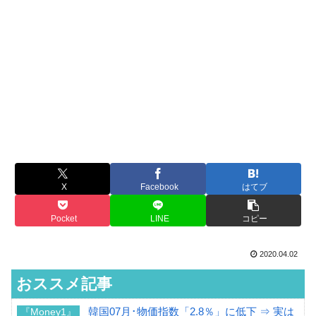
X
Facebook
はてブ
Pocket
LINE
コピー
2020.04.02
おススメ記事
韓国07月･物価指数「2.8％」に低下 ⇒ 実は
『Money1』