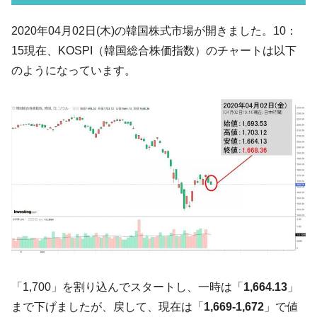
韓国「ここは北朝鮮なのか。選管がサーバ
『Money1』
2020年04月02日(木)の韓国株式市場が開きました。10：
ーにウソのデータを入力したのは明白だ」
15現在、KOSPI（韓国総合株価指数）のチャートは以下
韓国･李在明さっそく不動産対策で浅薄な発
『Money1』
のようになっています。
言。
韓国は「中国と同じく」投資に不適格な国
『Money1』
だ。
『韓国銀行』が「金の保有量を増やしま
『Money1』
す」⇒「金を経由するドル入手」手段ではないのか？
韓国･外為取引量「1日当たり1,214.4億ド
『Money1』
ル」まで拡大 ⇒ 海外資金の動きに強く左右される状態
韓国･帰ってきた李在明。李在明を支持しな
『Money1』
い「50.5％」に上昇
韓国大統領府ボンクラ政策室長が告発され
『Money1』
た ⇒ 国家が行った恐るべき株価操作であり、空前の国政壟
「1,700」を割り込んでスタートし、一時は「
1,664.13
」
断
まで下げましたが、戻して、現在は「
1,669-1,672
」で値
韓国･警察職員が「丸刈りになって抗議活
『Money1』