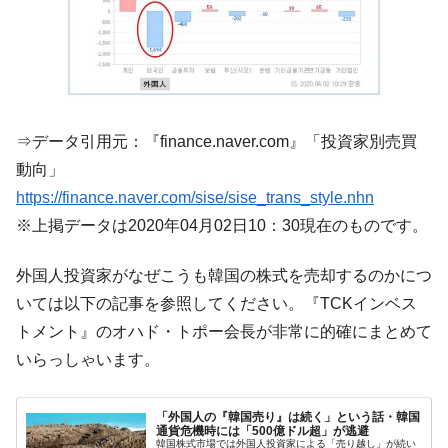
く空港に詰めかけ「出て行け！」「極右勢力」のプラカー
ドを掲げる「在韓反米勢力」
韓国政府「2035年までに18.4GW規模のAIデ
『Money1』
ータセンター整備」⇒ だから無理だってば。
JPモルガン「韓国レバレッジETFの清算は
『Money1』
ほぼ終わった」
⇒データ引用元：『finance.naver.com』「投資家別売買
動向」
韓国『国民年金公団』株価暴落で200兆蒸
『Money1』
発。
https://finance.naver.com/sise/sise_trans_style.nhn
※上掲データは2020年04月02日10：30現在のものです。
韓国政府「ニセＫ-ブランドを通報しようキ
『Money1』
ャンペーン」⇒ あの名物教授も登場！
外国人投資家がなぜこうも韓国の株式を売却するのかにつ
韓国「橋が落ちました」⇒ 耐久性「なさす
『Money1』
いては以下の記事を参照してください。『TCKインベス
ぎ」では。
トメント』のオハド・トポー会長が非常に的確にまとめて
韓国鉄鋼最大手『POSCO』ズブズブ沈む。
『Money1』
いらっしゃいます。
営業利益80.2％も減少
米国下院「韓国の公務員個人をターゲット
『Money1』
にぶん殴る法案」提出！⇒ クーパン問題は合衆国企業に対
「外国人の『韓国売り』は続く」という話・韓国
通貨危機時には「500億ドル超」が逃避
する差別。許してはおかぬ
韓国株式市場では外国人投資家による「売り越し」が続い