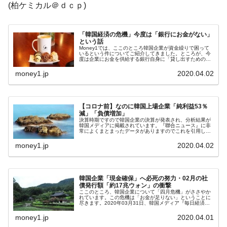
(柏ケミカル＠ｄｃｐ)
奇跡の毛色「白毛馬」とは？
Fact1
全て勝つといくら？ 競馬GI競走で勝利騎手がもら
Fact1
「韓国経済の危機」今度は「銀行にお金がない」
える賞金とは？
という話
Money1では、ここのところ韓国企業が資金繰りで困って
平成仮面ライダーの意外すぎるモチーフとは？
Fact1
いるという件についてご紹介してきました。ところが、今
度は企業にお金を供給する銀行自身に「貸し出すためのお
金がない」という話になっています。2020年04月01日、
発表から2日で大崩壊、鳴かず飛ばずに終わりそう
Fact1
『中央日報(日本語版)...
money1.jp
2020.04.02
なスーパーリーグとは？
日本人マスターズ挑戦の歴史。松山以前に最高位
Fact1
【コロナ前】なのに韓国上場企業「純利益53％
だった選手とは？
減」「負債増加」
決算時期ですので韓国企業の決算が発表され、分析結果が
甲子園通算本塁打、最多の清原に次いで多く打っ
Fact1
韓国メディアに掲載されています。『聯合ニュース』に非
常によくまとまったデータがありますのでこれを引用して
ている意外な選手とは？
ご紹介します。⇒参照・引用元：『聯合ニュース』「コス
ピ上場企業2019年連結業績」（...
money1.jp
2020.04.02
セレクトセールの高額取引馬が稼いだ金額とは？
Fact1
韓国企業「現金確保」へ必死の努力・02月の社
債発行額「約17兆ウォン」の衝撃
ここのところ、韓国企業について「四月危機」がささやか
れています。この危機は「お金が足りない」ということに
尽きます。2020年03月31日、韓国メディア『毎日経済』
に「【独占記事】財界『現金を最大限確保せよ』」という
記事が出ました。タイトルは...
money1.jp
2020.04.01