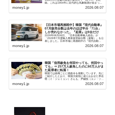
録。これは1904年に近代的な気象観測が始まって
以来の韓国史上最高気温です。08月04日には、ソ
money1.jp
2026.08.07
ウル市全域への「猛暑重大警報」が発令され...
【日本市場再挑戦中】韓国『現代自動車』
07月販売台数は去年のほぼ半分「71台」
しか売れなかった。『起亜』は9台だけ
2026年08月06日、『日本自動車輸入組合』が
「2026年7月度輸入車新規登録台数（速報）」を公
表しました。日本市場に再挑戦中の『現代自動
車』、また日本市場を攻略したい『BYD』の販売
money1.jp
2026.08.07
台数はこの中に捉えられているはずです。先月から
は韓国の...
韓国「信用赦免を何回やっても、何回やっ
ても」⇒ 257万人赦免したのに60万人がま
た延滞者に転落！
韓国では政権ごとに徳政令を発動しています。先に
ご紹介したとおり、韓国大統領に成りおおせた李在
明（イ・ジェミョン）さんも、尹錫悦（ユン・ソギ
ョル）前政権が行った――「新出発基金」をバッド
money1.jp
2026.08.07
バンクにして不良債権の買い取りを行い、分割償還
や元利減免...