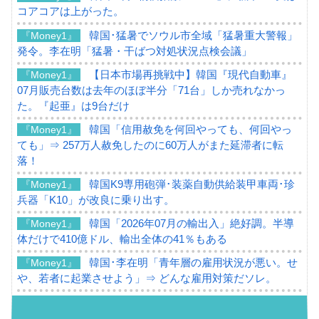
コアコアは上がった。
韓国･猛暑でソウル市全域「猛暑重大警報」
『Money1』
発令。李在明「猛暑・干ばつ対処状況点検会議」
【日本市場再挑戦中】韓国『現代自動車』
『Money1』
07月販売台数は去年のほぼ半分「71台」しか売れなかっ
た。『起亜』は9台だけ
韓国「信用赦免を何回やっても、何回やっ
『Money1』
ても」⇒ 257万人赦免したのに60万人がまた延滞者に転
落！
韓国K9専用砲弾･装薬自動供給装甲車両･珍
『Money1』
兵器「K10」が改良に乗り出す。
韓国「2026年07月の輸出入」絶好調。半導
『Money1』
体だけで410億ドル、輸出全体の41％もある
韓国･李在明「青年層の雇用状況が悪い。せ
『Money1』
や、若者に起業させよう」⇒ どんな雇用対策だソレ。
【韓国の外貨準備】2026年07月は4,279億ド
『Money1』
ル。外平債の発行「19.4億ドル」