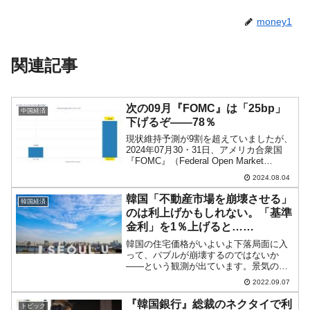
money1
関連記事
次の09月『FOMC』は「25bp」
中国経済
下げるぞ――78％
現状維持予測が9割を超えていましたが、
2024年07月30・31日、アメリカ合衆国
『FOMC』（Federal Open Market
Committeeの略：連邦公開市場委員会）
2024.08.04
は、予想どおり政策金利を「5.25～
5.50％」で据え置きと...
韓国「不動産市場を崩壊させる」
韓国経済
のは利上げかもしれない。「基準
金利」を1％上げると……
韓国の住宅価格がいよいよ下落局面に入
って、バブルが崩壊するのではないか
――という観測が出ています。景気の先
行きが暗いので、ここでバブル崩壊なん
2022.09.07
てことになると韓国は大変困ったことに
なります。不動産市場がどのように推移
『韓国銀行』総裁のネクタイで利
トピック