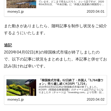
ています。どこまで売るんだろう、という話ですが、2020
年04月01日、『中央日報』に「外国人投資家の韓国売りは
韓国ボンクラ政策室長･金容範、株価暴落に
『Money1』
続く、迫り来る二次衝撃に備えよ」という記事が出まし
た。『TCKインベストメン...
他人事のような発言。
money1.jp
2020.04.01
韓国半導体『SKハイニックス』2026年2Qの
『Money1』
業績「史上最高益」当期純利益は前年同期比13.4倍に。
また動きがありましたら、随時記事を制作し状況をご紹介
するようにいたします。
韓国･加徳島新国際空港「またも暗礁」の危
『Money1』
機 ⇒ 10.7兆では損が出るからできない。
追記
【速報】韓国株式市場の暴落・本日07月29
『Money1』
日(水)もサイドカー・サーキットブレイカーの二段コンボ
2020年04月02日(木)の韓国株式市場が終了しましたの
発動！
で、以下の記事に状況をまとめました。本記事と併せてお
IT産業は人を雇用する効果は低い。全産業の
『Money1』
読み頂ければ幸いです。
半分未満しか雇用を生まない
日本の誇る海洋資源調査船『白嶺』は先進技術の
Fact1
「韓国株式市場」02日終了・外国人「5,764億ウ
ォン」売り越し続くKOSPI「1,724」
塊！
2020年04月02日(木)の韓国株式市場が終了しました。
KOSPI（韓国総合株価指数）のチャートは以下のようにな
りました※（チャートは『Investing.com』より引用：以下
夏の甲子園、優勝校を最も多く輩出している都道
Fact1
同）。初動では陰線だったのですが、陽線に戻し、終値
「1,72...
府県とは？
money1.jp
2020.04.02
今話題の「楽天ライオンズ」とは？
Fact1