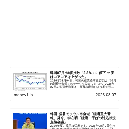
韓国07月･物価指数「2.8％」に低下 ⇒ 実
はコアコアは上がった。
2026年08月04日、韓国の産業通商資源部は「07月
の消費者物価」のデータを公表しました。2026年
07月の消費者物価は、農畜水産物および石油類の
上昇率が鈍化したことなどにより、前年同月比
2.8％上昇（06月は3.2％）となり、上昇率は前...
money1.jp
2026.08.07
韓国･猛暑でソウル市全域「猛暑重大警
報」発令。李在明「猛暑・干ばつ対処状況
点検会議」
2026年夏。韓国は猛暑です。2026年08月2日午後
1時26分には慶尚南道の梁山市で「42.5℃」を記