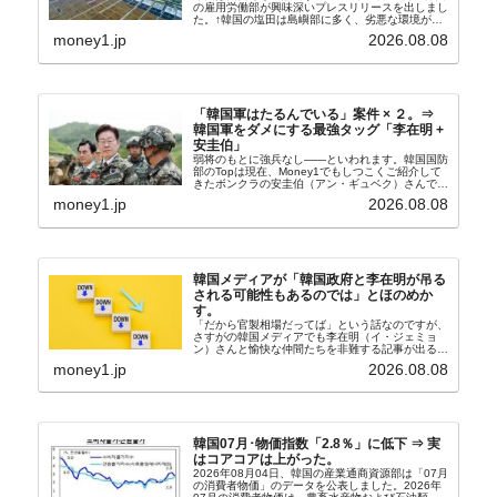
の雇用労働部が興味深いプレスリリースを出しまし
た。↑韓国の塩田は島嶼部に多く、劣悪な環境が一
般に見られることが少ないため、事件の発覚を妨げ
money1.jp
2026.08.08
たといわれます（後述）。これは、いわゆる「塩田
奴隷...
「韓国軍はたるんでいる」案件 × ２。⇒
韓国軍をダメにする最強タッグ「李在明 +
安圭伯」
弱将のもとに強兵なし――といわれます。韓国国防
部のTopは現在、Money1でもしつこくご紹介して
きたボンクラの安圭伯（アン・ギュベク）さんで
す。↑経済的無知蒙昧な李在明（イ・ジェミョン）
money1.jp
2026.08.08
さんと「韓国初の文官上がり」の国防部長官安圭伯
（アン...
韓国メディアが「韓国政府と李在明が吊る
される可能性もあるのでは」とほのめか
す。
「だから官製相場だってば」という話なのですが、
さすがの韓国メディアでも李在明（イ・ジェミョ
ン）さんと愉快な仲間たちを非難する記事が出るよ
うになっています。もちろん株価の暴落についてで
money1.jp
2026.08.08
『朝鮮日報』に面白い記事が出ています。「東西南
北」というコ...
韓国07月･物価指数「2.8％」に低下 ⇒ 実
はコアコアは上がった。
2026年08月04日、韓国の産業通商資源部は「07月
の消費者物価」のデータを公表しました。2026年