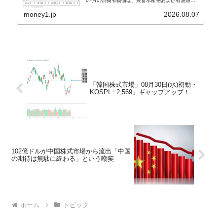
07月の消費者物価は、農畜水産物および石油類の
上昇率が鈍化したことなどにより、前年同月比
2.8％上昇（06月は3.2％）となり、上昇率は前...
money1.jp
2026.08.07
「韓国株式市場」08月30日(水)初動・
KOSPI「2,569」ギャップアップ！
102億ドルが中国株式市場から流出「中国
の期待は無駄に終わる」という嘲笑
ホーム
トピック