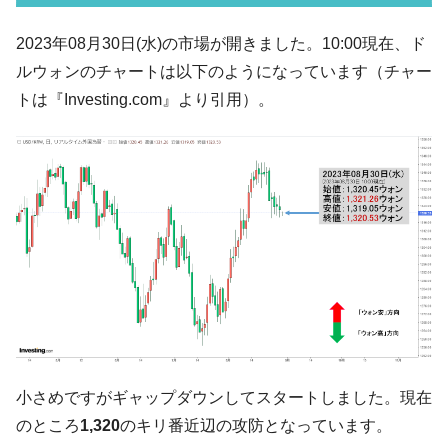
韓国「2026年07月の輸出入」絶好調。半導
『Money1』
2023年08月30日(水)の市場が開きました。10:00現在、ド
体だけで410億ドル、輸出全体の41％もある
ルウォンのチャートは以下のようになっています（チャー
韓国･李在明「青年層の雇用状況が悪い。せ
『Money1』
トは『Investing.com』より引用）。
や、若者に起業させよう」⇒ どんな雇用対策だソレ。
【韓国の外貨準備】2026年07月は4,279億ド
『Money1』
ル。外平債の発行「19.4億ドル」
韓国「ここは北朝鮮なのか。選管がサーバ
『Money1』
ーにウソのデータを入力したのは明白だ」
韓国･李在明さっそく不動産対策で浅薄な発
『Money1』
言。
韓国は「中国と同じく」投資に不適格な国
『Money1』
だ。
『韓国銀行』が「金の保有量を増やしま
『Money1』
す」⇒「金を経由するドル入手」手段ではないのか？
小さめですがギャップダウンしてスタートしました。現在
韓国･外為取引量「1日当たり1,214.4億ド
『Money1』
のところ
1,320
のキリ番近辺の攻防となっています。
ル」まで拡大 ⇒ 海外資金の動きに強く左右される状態