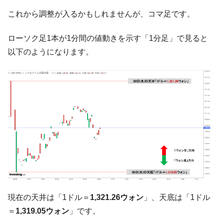
韓国･帰ってきた李在明。李在明を支持しな
『Money1』
これから調整が入るかもしれませんが、コマ足です。
い「50.5％」に上昇
ローソク足1本が1分間の値動きを示す「1分足」で見ると
韓国大統領府ボンクラ政策室長が告発され
『Money1』
た ⇒ 国家が行った恐るべき株価操作であり、空前の国政壟
以下のようになります。
断
韓国･警察職員が「丸刈りになって抗議活
『Money1』
動」
中国だけが鉄鋼輸出を異常増加させる ⇒ 中
『Money1』
国の過剰生産が世界を蝕む。
韓国製造業「半導体絶好調」のウラで他業
『Money1』
種は全般的「不調」⇒ PSIが示す現況は決して良くない。
【米韓激突案件】韓国消費者院が『クーパ
『Money1』
ン』1人当たり賠償10万ウォンを認定 ⇒ 総額3兆7,000億
韓国で猛暑。南東部では干ばつ
『Money1』
現在の天井は「1ドル＝
1,321.26ウォン
」、天底は「1ドル
韓国型イージス搭載の次世代駆逐艦
『Money1』
「KDDX」1番艦、2032年竣工と公示
＝
1,319.05ウォン
」です。