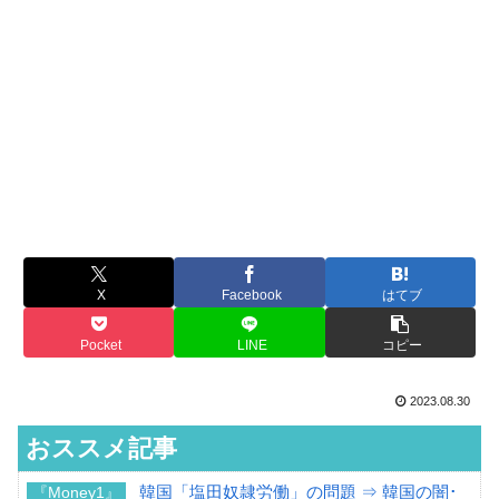
X
Facebook
はてブ
Pocket
LINE
コピー
2023.08.30
おススメ記事
韓国「塩田奴隷労働」の問題 ⇒ 韓国の闇･
『Money1』