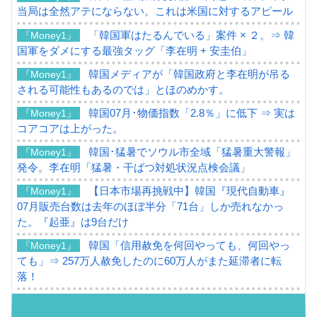
当局は全然アテにならない。これは米国に対するアピール
「韓国軍はたるんでいる」案件 × ２。⇒ 韓
『Money1』
国軍をダメにする最強タッグ「李在明 + 安圭伯」
韓国メディアが「韓国政府と李在明が吊る
『Money1』
される可能性もあるのでは」とほのめかす。
韓国07月･物価指数「2.8％」に低下 ⇒ 実は
『Money1』
コアコアは上がった。
韓国･猛暑でソウル市全域「猛暑重大警報」
『Money1』
発令。李在明「猛暑・干ばつ対処状況点検会議」
【日本市場再挑戦中】韓国『現代自動車』
『Money1』
07月販売台数は去年のほぼ半分「71台」しか売れなかっ
た。『起亜』は9台だけ
韓国「信用赦免を何回やっても、何回やっ
『Money1』
ても」⇒ 257万人赦免したのに60万人がまた延滞者に転
落！
韓国K9専用砲弾･装薬自動供給装甲車両･珍
『Money1』
兵器「K10」が改良に乗り出す。