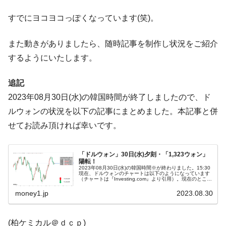
【対日本円】ウォン安が急進！ 日米の協調
『Money1』
すでにヨコヨコっぽくなっています(笑)。
に韓国がいっちょがみしたのでは。
韓国政府『BYD』車への補助金を全廃 ⇒ 実
『Money1』
また動きがありましたら、随時記事を制作し状況をご紹介
は韓国で『BYD』車は売れている。6カ月で対前年同期比
するようにいたします。
1.9倍！
在韓米国大使スティールが着韓！⇒ さっそ
『Money1』
追記
く空港に詰めかけ「出て行け！」「極右勢力」のプラカー
2023年08月30日(水)の韓国時間が終了しましたので、ド
ドを掲げる「在韓反米勢力」
ルウォンの状況を以下の記事にまとめました。本記事と併
韓国政府「2035年までに18.4GW規模のAIデ
『Money1』
せてお読み頂ければ幸いです。
ータセンター整備」⇒ だから無理だってば。
JPモルガン「韓国レバレッジETFの清算は
『Money1』
ほぼ終わった」
「ドルウォン」30日(水)夕刻・「1,323ウォン」
陽転！
2023年08月30日(水)の韓国時間※が終わりました。15:30
韓国『国民年金公団』株価暴落で200兆蒸
『Money1』
現在、ドルウォンのチャートは以下のようになっています
（チャートは『Investing.com』より引用）。現在のところ
発。
陽線で、「1ドル＝1,323ウォン」近辺の攻防となってい...
money1.jp
2023.08.30
韓国政府「ニセＫ-ブランドを通報しようキ
『Money1』
ャンペーン」⇒ あの名物教授も登場！
(柏ケミカル＠ｄｃｐ)