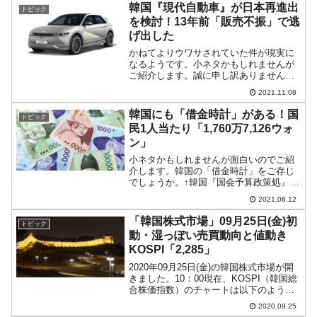
が、ここにきて世界的な信用格付け会社
韓国『現代自動車』が日本再進出
トピック
『S＆P』は、韓国の今年の...
を検討！13年前「販売不振」で逃
げ出した
かねてよりウワサされていた件が現実に
なるようです。小ネタかもしれませんが
ご紹介します。誠に申し訳ありません。
韓国の『現代自動車』が早ければ2022年
2021.11.08
にも日本に再進出を検討している――と
報じられました。『現代自動車』は2001
韓国にも「借金時計」がある！国
トピック
年に日本市場に進...
民1人当たり「1,760万7,126ウォ
ン」
小ネタかもしれませんが面白いのでご紹
介します。韓国の「借金時計」をご存じ
でしょうか。↑韓国『国会予算政策処』の
借金時計日本でもかつて「国民1人当たり
2021.06.12
の金額が刻々と増えていくカウンター」
が話題になりましたね。最近なぜかとん
「韓国株式市場」09月25日(金)初
トピック
と聞かなくなりました...
動・湿っぽい売買動向と値動き
KOSPI「2,285」
2020年09月25日(金)の韓国株式市場が開
きました。10：00現在、KOSPI（韓国総
合株価指数）のチャートは以下のように
なっています（チャートは
2020.09.25
『Investing.com』より引用）。ギャップ