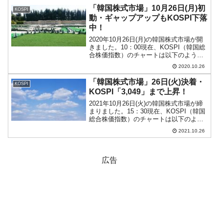
アップして、株高方向で始まっているの
「韓国株式市場」10月26日(月)初
KOSPI
です...
動・ギャップアップもKOSPI下落
中！
2020年10月26日(月)の韓国株式市場が開
きました。10：00現在、KOSPI（韓国総
合株価指数）のチャートは以下のように
なっています（チャートは
2020.10.26
『Investing.com』より引用）。ギャップ
アップして始まりましたが、現在は下落
「韓国株式市場」26日(火)決着・
KOSPI
中で...
KOSPI「3,049」まで上昇！
2021年10月26日(火)の韓国株式市場が締
まりました。15：30現在、KOSPI（韓国
総合株価指数）のチャートは以下のよう
になっています（チャートは
2021.10.26
『Investing.com』より引用）。KOSPIは
「3,049」まで上昇して締まりま...
広告