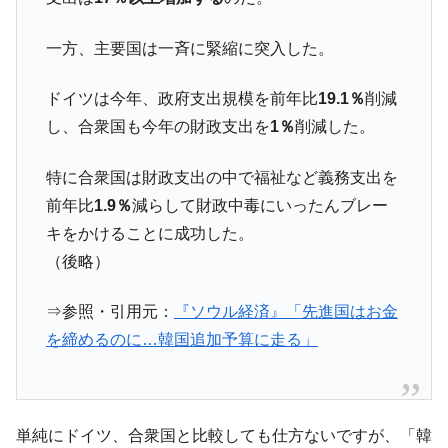
全て勝つといくら？ 競馬GI競走で勝利騎手がもら
Fact1
える賞金とは？
一方、主要国は一斉に緊縮に突入した。
平成仮面ライダーの意外すぎるモチーフとは？
Fact1
発表から2日で大崩壊、鳴かず飛ばずに終わりそう
Fact1
ドイツは今年、政府支出規模を前年比
19.1％
削減
なスーパーリーグとは？
し、合衆国も今年の財政支出を
1％
削減した。
日本人マスターズ挑戦の歴史。松山以前に最高位
Fact1
だった選手とは？
特に合衆国は財政支出の中で福祉など義務支出を
甲子園通算本塁打、最多の清原に次いで多く打っ
前年比
1.9％
減らして財政中毒にいったんブレー
Fact1
ている意外な選手とは？
キをかけることに成功した。
セレクトセールの高額取引馬が稼いだ金額とは？
Fact1
（後略）
⇒参照・引用元：
『ソウル経済』「先進国はお金
を締めるのに…韓国追加予算に走る」
単純にドイツ、合衆国と比較しても仕方ないですが、「韓