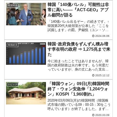
ート。このFFH-150「アンザック」は...
韓国「140億バレル」可能性は非
韓国経済
常に高い――『ACT-GEO』アブ
ル顧問が語る
「140億バレル出るぞー」の続きです。↑
韓国第20代大統領室が公表した「ここを
試掘します」の図。尹錫悦（ユン・ソギ
ョル）大統領自身が説明するほど力の入
2024.06.06
った「日本海の韓国領海内に最大140億バ
レルの原油、天然ガスがある」という説
韓国･政府負債をずんずん積み増
韓国経済
明でしたが、韓...
す李在明の政府 ⇒ 1,275兆まで来
た
今に始まったことではありませんが、韓
国の政府財政は火の車です。もう何度だ
っていいますが、身の丈にあった支出規
模に抑えないからです。韓国政府が将来
2025.12.12
「債務によるドボン騒動を起こす」な
ら、その遠因は文在寅が指弾されるべき
「韓国ウォン」09日(月)韓国時間
トピック
です。この男の鶴の一声で政...
終了・ウォン安急伸「1,204ウォ
ン」KOSPI「1,960割れ」
2020年03月09日(月)の韓国時間（韓国株
式市場の開いている09：00-15：30をこう
呼んでいます）が終了しました。まずド
ルウォンですが、15：34現在（日本時
2020.03.09