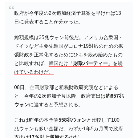
JPモルガン「韓国レバレッジETFの清算は
『Money1』
ほぼ終わった」
政府が今年度の2次追加経済予算案を早ければ13
韓国『国民年金公団』株価暴落で200兆蒸
『Money1』
日に発表することが分かった。
発。
韓国政府「ニセＫ-ブランドを通報しようキ
『Money1』
総額規模は35兆ウォン前後だ。アメリカ合衆国・
ャンペーン」⇒ あの名物教授も登場！
ドイツなど主要先進国がコロナ19対応のための拡
韓国「橋が落ちました」⇒ 耐久性「なさす
『Money1』
張財政を正常化するためにひもを絞め始めたもの
ぎ」では。
と比較すれば、
韓国だけ「
財政パーティー
」を続
韓国鉄鋼最大手『POSCO』ズブズブ沈む。
『Money1』
けているわけだ。
営業利益80.2％も減少
日本の誇る海洋資源調査船『白嶺』は先進技術の
Fact1
08日、企画財政部と租税財政研究院などによる
塊！
と、今年の2次追加予算以降、政府支出は
約657兆
夏の甲子園、優勝校を最も多く輩出している都道
Fact1
ウォン
に達すると予想される。
府県とは？
今話題の「楽天ライオンズ」とは？
Fact1
これは昨年の本予算
558兆ウォン
と比較して100
兆ウォンも多い金額だ。わずか1年5カ月間で政府
奇跡の毛色「白毛馬」とは？
Fact1
支出は
17％以上増加する
のだ。