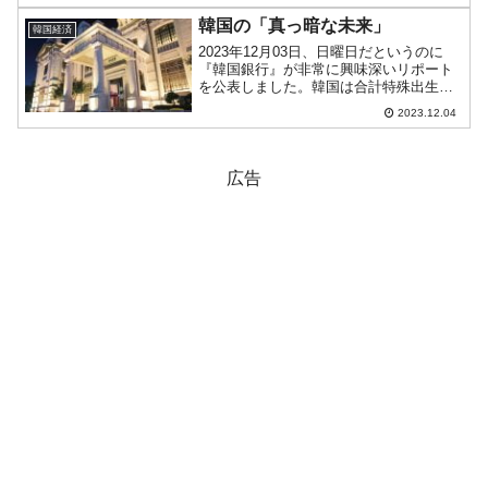
間）以下のようになっています（チャー
トは『Investing.com』より...
韓国の「真っ暗な未来」
韓国経済
2023年12月03日、日曜日だというのに
『韓国銀行』が非常に興味深いリポート
を公表しました。韓国は合計特殊出生率
が世界最悪まで落ちて、「世界で最初に
2023.12.04
人口減少によって消滅する国」と目され
ています。このままいくと、G9に入るど
ころか、国として...
広告