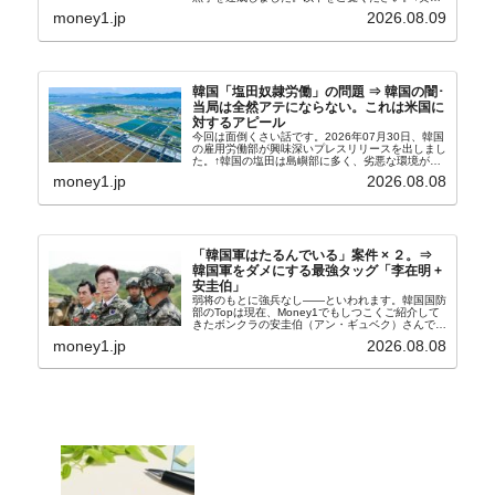
の傾向ペンでフォーカスしているのが2026年06月
money1.jp
2026.08.09
の経常収支です。2026年06月貿易収支：4...
韓国「塩田奴隷労働」の問題 ⇒ 韓国の闇･
当局は全然アテにならない。これは米国に
対するアピール
今回は面倒くさい話です。2026年07月30日、韓国
の雇用労働部が興味深いプレスリリースを出しまし
た。↑韓国の塩田は島嶼部に多く、劣悪な環境が一
般に見られることが少ないため、事件の発覚を妨げ
money1.jp
2026.08.08
たといわれます（後述）。これは、いわゆる「塩田
奴隷...
「韓国軍はたるんでいる」案件 × ２。⇒
韓国軍をダメにする最強タッグ「李在明 +
安圭伯」
弱将のもとに強兵なし――といわれます。韓国国防
部のTopは現在、Money1でもしつこくご紹介して
きたボンクラの安圭伯（アン・ギュベク）さんで
す。↑経済的無知蒙昧な李在明（イ・ジェミョン）
money1.jp
2026.08.08
さんと「韓国初の文官上がり」の国防部長官安圭伯
（アン...