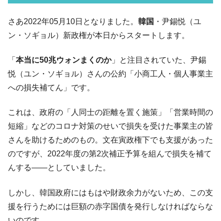
07月販売台数は去年のほぼ半分「71台」しか売れなかっ
た。『起亜』は9台だけ
さあ2022年05月10日となりました。
韓国
・尹錫悦（ユ
韓国「信用赦免を何回やっても、何回やっ
『Money1』
ン・ソギョル）新政権が本日からスタートします。
ても」⇒ 257万人赦免したのに60万人がまた延滞者に転
落！
「
本当に50兆ウォンまくのか
」と注目されていた、尹錫
韓国K9専用砲弾･装薬自動供給装甲車両･珍
『Money1』
悦（ユン・ソギョル）さんの公約「小商工人・個人事業主
兵器「K10」が改良に乗り出す。
への損失補てん」です。
韓国「2026年07月の輸出入」絶好調。半導
『Money1』
体だけで410億ドル、輸出全体の41％もある
これは、政府の「人同士の距離を置く施策」「営業時間の
韓国･李在明「青年層の雇用状況が悪い。せ
『Money1』
短縮」などのコロナ対策のせいで損失を受けた事業主の皆
や、若者に起業させよう」⇒ どんな雇用対策だソレ。
さんを助けるためのもの。文在寅政権下でも支援があった
【韓国の外貨準備】2026年07月は4,279億ド
『Money1』
のですが、2022年度の第2次補正予算を組んで損失を補て
ル。外平債の発行「19.4億ドル」
んする――としていました。
韓国「ここは北朝鮮なのか。選管がサーバ
『Money1』
ーにウソのデータを入力したのは明白だ」
しかし、韓国政府にはもはや財政余力がないため、この支
韓国･李在明さっそく不動産対策で浅薄な発
援を行うためには巨額の赤字国債を発行しなければならな
『Money1』
言。
いのです。