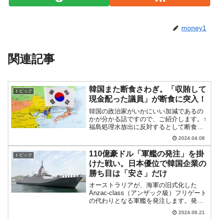
money1
関連記事
韓国また断食さわぎ。「収賄して
トピック
現金配った議員」が断食に突入！
韓国の政治家がいかにいい加減であるの
かが分かる話ですので、ご紹介します。↑
福島処理水放出に反対するとして断食を
行った李在明（イ・ジェミョン）さん。
2024.04.08
断食19日目に病院に緊急搬送されまし
た。「輸液を受けながら断食を続ける」
110億豪ドル「軍艦の発注」を掛
トピック
という意味不明な話にな...
けた戦い。日本優位で韓国企業の
勝ち目は「安さ」だけ
オーストラリアが、海軍の旧式化した
Anzac-class（アンザック級）フリゲート
の代わりとなる軍艦を発注します。発注
総額は11億豪ドル（約1,163億円）になる
2024.06.21
と見られています。↑アンザック級フリゲ