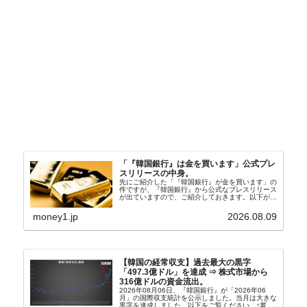
「『韓国銀行』は金を買います」公式プレ
スリリースの中身。
先にご紹介した「『韓国銀行』が金を買います」の
件ですが、『韓国銀行』から公式なプレスリリース
が出ていますので、ご紹介しておきます。以下が全
文和訳です。表題：韓国銀行、国内生産金の買い入
れ協力体制を構築□『韓国銀行』は、国内生産金の
money1.jp
2026.08.09
買い入れに...
【韓国の経常収支】過去最大の黒字
「497.3億ドル」を達成 ⇒ 株式市場から
316億ドルの資金流出。
2026年08月06日、『韓国銀行』が「2026年06
月」の国際収支統計を公示しました。当月は大きな
黒字を達成しました。以下をご覧ください。↑黄色