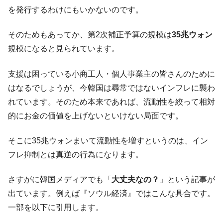
種は全般的「不調」⇒ PSIが示す現況は決して良くない。
を発行するわけにもいかないのです。
【米韓激突案件】韓国消費者院が『クーパ
『Money1』
ン』1人当たり賠償10万ウォンを認定 ⇒ 総額3兆7,000億
そのためもあってか、第2次補正予算の規模は
35兆ウォン
韓国で猛暑。南東部では干ばつ
『Money1』
規模になると見られています。
韓国型イージス搭載の次世代駆逐艦
『Money1』
支援は困っている小商工人・個人事業主の皆さんのために
「KDDX」1番艦、2032年竣工と公示
はなるでしょうが、今韓国は尋常ではないインフレに襲わ
【対日本円】ウォン安が急進！ 日米の協調
『Money1』
れています。そのため本来であれば、流動性を絞って相対
に韓国がいっちょがみしたのでは。
的にお金の価値を上げないといけない局面です。
韓国政府『BYD』車への補助金を全廃 ⇒ 実
『Money1』
は韓国で『BYD』車は売れている。6カ月で対前年同期比
そこに35兆ウォンまいて流動性を増すというのは、イン
1.9倍！
フレ抑制とは真逆の行為になります。
在韓米国大使スティールが着韓！⇒ さっそ
『Money1』
く空港に詰めかけ「出て行け！」「極右勢力」のプラカー
ドを掲げる「在韓反米勢力」
さすがに韓国メディアでも「
大丈夫なの？
」という記事が
出ています。例えば『ソウル経済』ではこんな具合です。
韓国政府「2035年までに18.4GW規模のAIデ
『Money1』
ータセンター整備」⇒ だから無理だってば。
一部を以下に引用します。