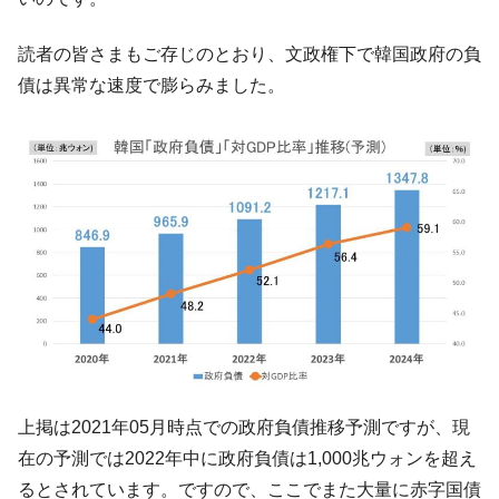
韓国は「中国と同じく」投資に不適格な国
『Money1』
だ。
読者の皆さまもご存じのとおり、文政権下で韓国政府の負
債は異常な速度で膨らみました。
『韓国銀行』が「金の保有量を増やしま
『Money1』
す」⇒「金を経由するドル入手」手段ではないのか？
韓国･外為取引量「1日当たり1,214.4億ド
『Money1』
ル」まで拡大 ⇒ 海外資金の動きに強く左右される状態
韓国･帰ってきた李在明。李在明を支持しな
『Money1』
い「50.5％」に上昇
韓国大統領府ボンクラ政策室長が告発され
『Money1』
た ⇒ 国家が行った恐るべき株価操作であり、空前の国政壟
断
韓国･警察職員が「丸刈りになって抗議活
『Money1』
動」
中国だけが鉄鋼輸出を異常増加させる ⇒ 中
『Money1』
上掲は2021年05月時点での政府負債推移予測ですが、現
国の過剰生産が世界を蝕む。
在の予測では2022年中に政府負債は1,000兆ウォンを超え
韓国製造業「半導体絶好調」のウラで他業
『Money1』
るとされています。ですので、ここでまた大量に赤字国債