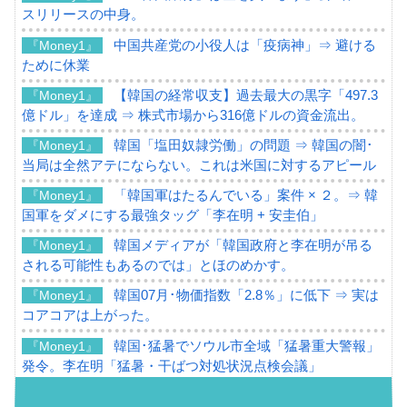
スリリースの中身。
中国共産党の小役人は「疫病神」⇒ 避ける
『Money1』
ために休業
【韓国の経常収支】過去最大の黒字「497.3
『Money1』
億ドル」を達成 ⇒ 株式市場から316億ドルの資金流出。
韓国「塩田奴隷労働」の問題 ⇒ 韓国の闇･
『Money1』
当局は全然アテにならない。これは米国に対するアピール
「韓国軍はたるんでいる」案件 × ２。⇒ 韓
『Money1』
国軍をダメにする最強タッグ「李在明 + 安圭伯」
韓国メディアが「韓国政府と李在明が吊る
『Money1』
される可能性もあるのでは」とほのめかす。
韓国07月･物価指数「2.8％」に低下 ⇒ 実は
『Money1』
コアコアは上がった。
韓国･猛暑でソウル市全域「猛暑重大警報」
『Money1』
発令。李在明「猛暑・干ばつ対処状況点検会議」
【日本市場再挑戦中】韓国『現代自動車』
『Money1』