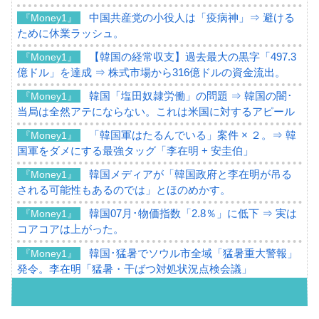
中国共産党の小役人は「疫病神」⇒ 避ける
『Money1』
ために休業ラッシュ。
【韓国の経常収支】過去最大の黒字「497.3
『Money1』
億ドル」を達成 ⇒ 株式市場から316億ドルの資金流出。
韓国「塩田奴隷労働」の問題 ⇒ 韓国の闇･
『Money1』
当局は全然アテにならない。これは米国に対するアピール
「韓国軍はたるんでいる」案件 × ２。⇒ 韓
『Money1』
国軍をダメにする最強タッグ「李在明 + 安圭伯」
韓国メディアが「韓国政府と李在明が吊る
『Money1』
される可能性もあるのでは」とほのめかす。
韓国07月･物価指数「2.8％」に低下 ⇒ 実は
『Money1』
コアコアは上がった。
韓国･猛暑でソウル市全域「猛暑重大警報」
『Money1』
発令。李在明「猛暑・干ばつ対処状況点検会議」
【日本市場再挑戦中】韓国『現代自動車』
『Money1』
07月販売台数は去年のほぼ半分「71台」しか売れなかっ