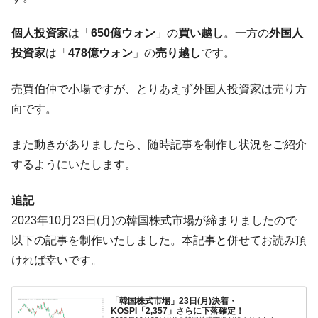
【米韓激突案件】韓国消費者院が『クーパ
『Money1』
ン』1人当たり賠償10万ウォンを認定 ⇒ 総額3兆7,000億
個人投資家
は「
650億ウォン
」の
買い越し
。一方の
外国人
韓国で猛暑。南東部では干ばつ
『Money1』
投資家
は「
478億ウォン
」の
売り越し
です。
韓国型イージス搭載の次世代駆逐艦
『Money1』
売買伯仲で小場ですが、とりあえず外国人投資家は売り方
「KDDX」1番艦、2032年竣工と公示
向です。
【対日本円】ウォン安が急進！ 日米の協調
『Money1』
に韓国がいっちょがみしたのでは。
また動きがありましたら、随時記事を制作し状況をご紹介
韓国政府『BYD』車への補助金を全廃 ⇒ 実
『Money1』
するようにいたします。
は韓国で『BYD』車は売れている。6カ月で対前年同期比
1.9倍！
追記
在韓米国大使スティールが着韓！⇒ さっそ
『Money1』
2023年10月23日(月)の韓国株式市場が締まりましたので
く空港に詰めかけ「出て行け！」「極右勢力」のプラカー
ドを掲げる「在韓反米勢力」
以下の記事を制作いたしました。本記事と併せてお読み頂
ければ幸いです。
韓国政府「2035年までに18.4GW規模のAIデ
『Money1』
ータセンター整備」⇒ だから無理だってば。
JPモルガン「韓国レバレッジETFの清算は
『Money1』
「韓国株式市場」23日(月)決着・
KOSPI「2,357」さらに下落確定！
ほぼ終わった」