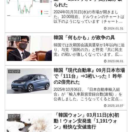
られた
2024年01月31日(水)の市場が開きまし
た。10:00現在、ドルウォンのチャートは
以下のようになっています（チャートは
『Investing.com』より引用）。前日は陰
2024.01.31
線で戻せませんでした。日足レベルでは
支持線が破られたと見るべきでしょ...
韓国「何もかも」が政争の具
韓国経済
韓国では次期国会議員選挙が1年以内に迫
り、与党『国民の力』と野党『共に民主
党』の戦いが激しくなっています。広島
G7サミットに招待されたことを「G8も間
2023.06.01
近」と（大統領室と一緒になって）メデ
ィアが盛り上げたのが効いたのか、尹錫
韓国『現代自動車』09月日本市場
トピック
悦（ユン・ソギョル...
で「111台」⇒3桁いった！ 昨年
の2倍売れた
2025年10月06日、『日本自動車輸入組
合』が「輸入車新規登録台数(速報) 」を
公表しました。こうなってくると定点観
測ですが、日本市場再攻略に乗り出して
2025.10.07
いる韓国『現代自動車』がどのような販
売状況なのか見てみましょう。『現代自
「韓国ウォン」03月11日(水)初
トピック
動車』は日本国...
動！ウォン安発進「1,191ウォ
ン」軽快な安値進行