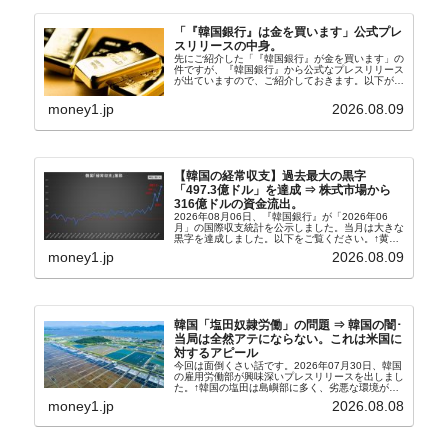
「『韓国銀行』は金を買います」公式プレ
スリリースの中身。
先にご紹介した「『韓国銀行』が金を買います」の
件ですが、『韓国銀行』から公式なプレスリリース
が出ていますので、ご紹介しておきます。以下が全
文和訳です。表題：韓国銀行、国内生産金の買い入
れ協力体制を構築□『韓国銀行』は、国内生産金の
money1.jp
2026.08.09
買い入れに...
【韓国の経常収支】過去最大の黒字
「497.3億ドル」を達成 ⇒ 株式市場から
316億ドルの資金流出。
2026年08月06日、『韓国銀行』が「2026年06
月」の国際収支統計を公示しました。当月は大きな
黒字を達成しました。以下をご覧ください。↑黄色
の傾向ペンでフォーカスしているのが2026年06月
money1.jp
2026.08.09
の経常収支です。2026年06月貿易収支：4...
韓国「塩田奴隷労働」の問題 ⇒ 韓国の闇･
当局は全然アテにならない。これは米国に
対するアピール
今回は面倒くさい話です。2026年07月30日、韓国
の雇用労働部が興味深いプレスリリースを出しまし
た。↑韓国の塩田は島嶼部に多く、劣悪な環境が一
般に見られることが少ないため、事件の発覚を妨げ
money1.jp
2026.08.08
たといわれます（後述）。これは、いわゆる「塩田
奴隷...