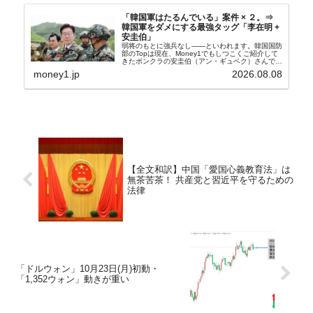
「韓国軍はたるんでいる」案件 × ２。⇒
韓国軍をダメにする最強タッグ「李在明 +
安圭伯」
弱将のもとに強兵なし――といわれます。韓国国防
部のTopは現在、Money1でもしつこくご紹介して
きたボンクラの安圭伯（アン・ギュベク）さんで
す。↑経済的無知蒙昧な李在明（イ・ジェミョン）
money1.jp
2026.08.08
さんと「韓国初の文官上がり」の国防部長官安圭伯
（アン...
【全文和訳】中国「愛国心義教育法」は
無茶苦茶！ 共産党と習近平を守るための
法律
「ドルウォン」10月23日(月)初動・
「1,352ウォン」動きが重い