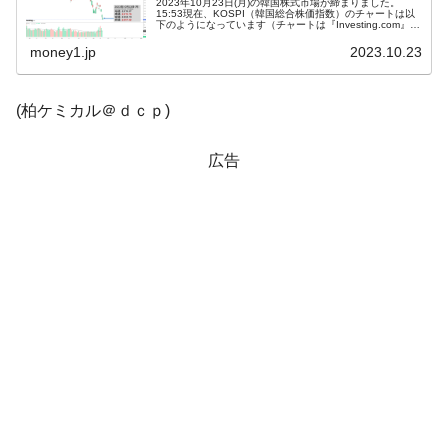
2023年10月23日(月)の韓国株式市場が締まりました。
15:53現在、KOSPI（韓国総合株価指数）のチャートは以
下のようになっています（チャートは『Investing.com』よ
韓国『国民年金公団』株価暴落で200兆蒸
『Money1』
り引用）。陰線が伸びました。KOSPIはさらに下落して
「...
発。
money1.jp
2023.10.23
韓国政府「ニセＫ-ブランドを通報しようキ
『Money1』
ャンペーン」⇒ あの名物教授も登場！
(柏ケミカル＠ｄｃｐ)
韓国「橋が落ちました」⇒ 耐久性「なさす
『Money1』
広告
ぎ」では。
韓国鉄鋼最大手『POSCO』ズブズブ沈む。
『Money1』
営業利益80.2％も減少
日本の誇る海洋資源調査船『白嶺』は先進技術の
Fact1
塊！
夏の甲子園、優勝校を最も多く輩出している都道
Fact1
府県とは？
今話題の「楽天ライオンズ」とは？
Fact1
奇跡の毛色「白毛馬」とは？
Fact1
全て勝つといくら？ 競馬GI競走で勝利騎手がもら
Fact1