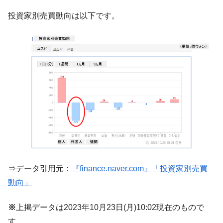
『Money1』
だ。
投資家別売買動向は以下です。
『韓国銀行』が「金の保有量を増やしま
『Money1』
す」⇒「金を経由するドル入手」手段ではないのか？
韓国･外為取引量「1日当たり1,214.4億ド
『Money1』
ル」まで拡大 ⇒ 海外資金の動きに強く左右される状態
韓国･帰ってきた李在明。李在明を支持しな
『Money1』
い「50.5％」に上昇
韓国大統領府ボンクラ政策室長が告発され
『Money1』
た ⇒ 国家が行った恐るべき株価操作であり、空前の国政壟
断
韓国･警察職員が「丸刈りになって抗議活
『Money1』
動」
⇒データ引用元：
『finance.naver.com』「投資家別売買
中国だけが鉄鋼輸出を異常増加させる ⇒ 中
『Money1』
動向」
国の過剰生産が世界を蝕む。
韓国製造業「半導体絶好調」のウラで他業
『Money1』
※
上掲データは2023年10月23日(月)10:02現在のもので
種は全般的「不調」⇒ PSIが示す現況は決して良くない。
す。