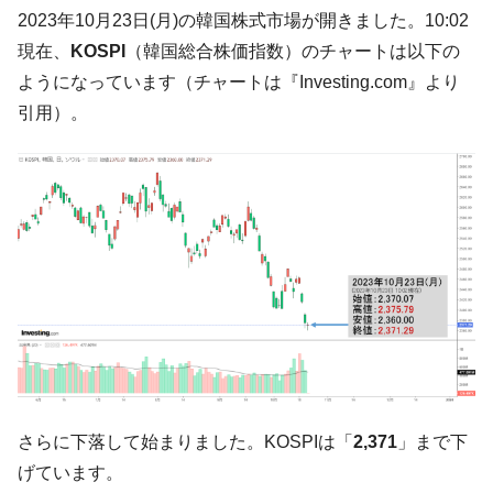
た。『起亜』は9台だけ
2023年10月23日(月)の韓国株式市場が開きました。10:02
韓国「信用赦免を何回やっても、何回やっ
『Money1』
現在、
KOSPI
（韓国総合株価指数）のチャートは以下の
ても」⇒ 257万人赦免したのに60万人がまた延滞者に転
ようになっています（チャートは『Investing.com』より
落！
引用）。
韓国K9専用砲弾･装薬自動供給装甲車両･珍
『Money1』
兵器「K10」が改良に乗り出す。
韓国「2026年07月の輸出入」絶好調。半導
『Money1』
体だけで410億ドル、輸出全体の41％もある
韓国･李在明「青年層の雇用状況が悪い。せ
『Money1』
や、若者に起業させよう」⇒ どんな雇用対策だソレ。
【韓国の外貨準備】2026年07月は4,279億ド
『Money1』
ル。外平債の発行「19.4億ドル」
韓国「ここは北朝鮮なのか。選管がサーバ
『Money1』
ーにウソのデータを入力したのは明白だ」
韓国･李在明さっそく不動産対策で浅薄な発
『Money1』
さらに下落して始まりました。KOSPIは「
2,371
」まで下
言。
げています。
韓国は「中国と同じく」投資に不適格な国