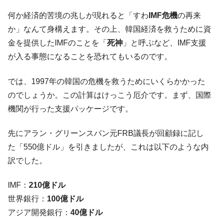
『Money1』
い「50.5％」に上昇
何か経済的苦境の兆しが現れると「すわ
IMF危機
の再来
韓国大統領府ボンクラ政策室長が告発され
『Money1』
か」なんて身構えます。その上、韓国経済を救うために資
た ⇒ 国家が行った恐るべき株価操作であり、空前の国政壟
金を提供したIMFのことを「
死神
」と呼ぶなど、IMF支援
断
が入る事態になることを恐れてもいるのです。
韓国･警察職員が「丸刈りになって抗議活
『Money1』
動」
では、1997年の韓国の危機を救うためにいくらかかった
中国だけが鉄鋼輸出を異常増加させる ⇒ 中
『Money1』
のでしょうか。この計算はけっこう厄介です。まず、国際
国の過剰生産が世界を蝕む。
機関が行った支援パッケージです。
韓国製造業「半導体絶好調」のウラで他業
『Money1』
種は全般的「不調」⇒ PSIが示す現況は決して良くない。
先にアラン・グリーンスパン元FRB議長が回顧録に記し
【米韓激突案件】韓国消費者院が『クーパ
『Money1』
た「550億ドル」を引きましたが、これは以下のような内
ン』1人当たり賠償10万ウォンを認定 ⇒ 総額3兆7,000億
訳でした。
韓国で猛暑。南東部では干ばつ
『Money1』
IMF：
210億ドル
韓国型イージス搭載の次世代駆逐艦
『Money1』
世界銀行：
100億ドル
「KDDX」1番艦、2032年竣工と公示
アジア開発銀行：
40億ドル
【対日本円】ウォン安が急進！ 日米の協調
『Money1』