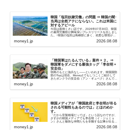
韓国「塩田奴隷労働」の問題 ⇒ 韓国の闇･
当局は全然アテにならない。これは米国に
対するアピール
今回は面倒くさい話です。2026年07月30日、韓国
の雇用労働部が興味深いプレスリリースを出しまし
た。↑韓国の塩田は島嶼部に多く、劣悪な環境が一
般に見られることが少ないため、事件の発覚を妨げ
money1.jp
2026.08.08
たといわれます（後述）。これは、いわゆる「塩田
奴隷...
「韓国軍はたるんでいる」案件 × ２。⇒
韓国軍をダメにする最強タッグ「李在明 +
安圭伯」
弱将のもとに強兵なし――といわれます。韓国国防
部のTopは現在、Money1でもしつこくご紹介して
きたボンクラの安圭伯（アン・ギュベク）さんで
す。↑経済的無知蒙昧な李在明（イ・ジェミョン）
money1.jp
2026.08.08
さんと「韓国初の文官上がり」の国防部長官安圭伯
（アン...
韓国メディアが「韓国政府と李在明が吊る
される可能性もあるのでは」とほのめか
す。
「だから官製相場だってば」という話なのですが、
さすがの韓国メディアでも李在明（イ・ジェミョ
ン）さんと愉快な仲間たちを非難する記事が出るよ
うになっています。もちろん株価の暴落についてで
money1.jp
2026.08.08
『朝鮮日報』に面白い記事が出ています。「東西南