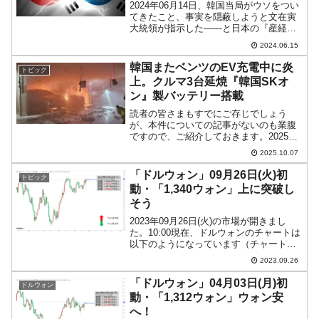
2024年06月14日、韓国当局がウソをつい
てきたこと、事実を隠蔽しようと文在寅
大統領が指示した――と日本の『産経新
聞』が報じました。いわゆる「レーダー
2024.06.15
照射事件」です。2018年12月20日(木)、
韓国海軍艦艇が、日本の自衛隊機P-1にレ
韓国またベンツのEV充電中に炎
トピック
ー...
上。クルマ3台延焼『韓国SKオ
ン』製バッテリー搭載
読者の皆さまもすでにご存じでしょう
が、本件についての記事がないのも業腹
ですので、ご紹介しておきます。2025年
10月05日午前08時04分頃、韓国水原市権
2025.10.07
善区クォンソングにある、約1,800世帯規
模のマンションの地下駐車場1階に駐車さ
「ドルウォン」09月26日(火)初
トピック
れてい...
動・「1,340ウォン」上に突破し
そう
2023年09月26日(火)の市場が開きまし
た。10:00現在、ドルウォンのチャートは
以下のようになっています（チャートは
『Investing.com』より引用）。これから
2023.09.26
調整が入るかもしれませんが、前日は激
闘の末になんとか陽線で締まりまし...
「ドルウォン」04月03日(月)初
ドルウォン
動・「1,312ウォン」ウォン安
へ！