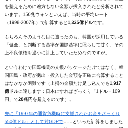
全て勝つといくら？ 競馬GI競走で勝利騎手がもら
Fact1
を整えるために途方もない金額が投入されたと分析されて
える賞金とは？
います。150兆ウォンといえば、当時の平均レート
平成仮面ライダーの意外すぎるモチーフとは？
Fact1
（1998-2007年）で計算すると
1,325億ドル
です。
発表から2日で大崩壊、鳴かず飛ばずに終わりそう
Fact1
なスーパーリーグとは？
もちろんそのような目に遭ったのも、韓国が採用している
日本人マスターズ挑戦の歴史。松山以前に最高位
Fact1
「健全」と判断する基準が国際基準に照らして甘く、その
だった選手とは？
上不良債権を過小に計上していたためなのですが。
甲子園通算本塁打、最多の清原に次いで多く打っ
Fact1
ている意外な選手とは？
というわけで国際機関の支援パッケージだけではなく、韓
セレクトセールの高額取引馬が稼いだ金額とは？
Fact1
国国民・政府が拠出・投入した金額を正確に合算すること
はなかなか困難です（上掲の金額だけ足し込んでも
1,917
億ドル
に達します：日本にすればざっくり「1ドル＝109
円」で
20兆円
を超えるのです）。
先に「1997年の通貨危機時に支援されたお金をざっくり
550億ドル」として対GDPで
……といった計算をしました