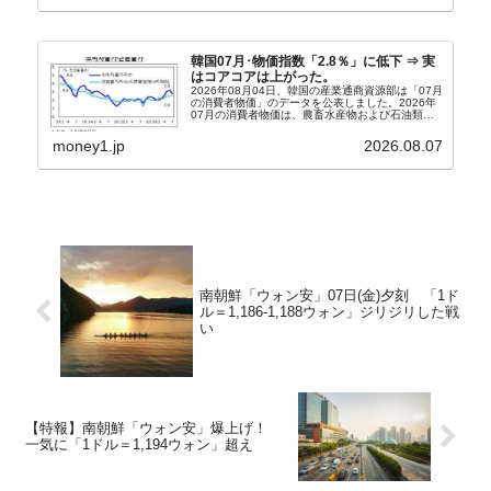
北」というコ...
韓国07月･物価指数「2.8％」に低下 ⇒ 実
はコアコアは上がった。
2026年08月04日、韓国の産業通商資源部は「07月
の消費者物価」のデータを公表しました。2026年
07月の消費者物価は、農畜水産物および石油類の
上昇率が鈍化したことなどにより、前年同月比
2.8％上昇（06月は3.2％）となり、上昇率は前...
money1.jp
2026.08.07
南朝鮮「ウォン安」07日(金)夕刻 「1ド
ル＝1,186-1,188ウォン」ジリジリした戦
い
【特報】南朝鮮「ウォン安」爆上げ！
一気に「1ドル＝1,194ウォン」超え