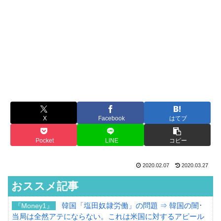
X
Facebook
はてブ
Pocket
LINE
コピー
2020.02.07
2020.03.27
おススメ記事
韓国「塩田奴隷労働」の問題 ⇒ 韓国の闇･
『Money1』
当局は全然アテにならない。これは米国に対するアピール