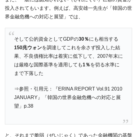
投入されてもいます。例えば、高安雄一先生が「韓国の世
韓国鉄鋼最大手『POSCO』ズブズブ沈む。
『Money1』
営業利益80.2％も減少
界金融危機への対応と展望」では、
米国下院「韓国の公務員個人をターゲット
『Money1』
にぶん殴る法案」提出！⇒ クーパン問題は合衆国企業に対
そして公的資金としてGDPの
30％
にも相当する
する差別。許してはおかぬ
150兆ウォン
を調達してこれを余さず投入した結
韓国ボンクラ政策室長･金容範、株価暴落に
『Money1』
果、不良債権比率は着実に低下して、2007年末に
他人事のような発言。
は厳格な国際基準を適用しても
1％
を切る水準に
韓国半導体『SKハイニックス』2026年2Qの
『Money1』
まで下落した
業績「史上最高益」当期純利益は前年同期比13.4倍に。
日本の誇る海洋資源調査船『白嶺』は先進技術の
Fact1
⇒参照・引用元：『ERINA REPORT Vol.91 2010
塊！
JANUARY』「韓国の世界金融危機への対応と展
夏の甲子園、優勝校を最も多く輩出している都道
Fact1
望」p.38
府県とは？
今話題の「楽天ライオンズ」とは？
Fact1
奇跡の毛色「白毛馬」とは？
Fact1
と、それまで脆弱（ぜいじゃく）であった金融機関の基盤