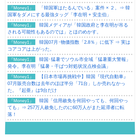
「韓国軍はたるんでいる」案件 × ２。⇒ 韓
『Money1』
国軍をダメにする最強タッグ「李在明 + 安圭伯」
韓国メディアが「韓国政府と李在明が吊る
『Money1』
される可能性もあるのでは」とほのめかす。
韓国07月･物価指数「2.8％」に低下 ⇒ 実は
『Money1』
コアコアは上がった。
韓国･猛暑でソウル市全域「猛暑重大警報」
『Money1』
発令。李在明「猛暑・干ばつ対処状況点検会議」
【日本市場再挑戦中】韓国『現代自動車』
『Money1』
07月販売台数は去年のほぼ半分「71台」しか売れなかっ
た。『起亜』は9台だけ
韓国「信用赦免を何回やっても、何回やっ
『Money1』
ても」⇒ 257万人赦免したのに60万人がまた延滞者に転
落！
韓国K9専用砲弾･装薬自動供給装甲車両･珍
『Money1』
兵器「K10」が改良に乗り出す。