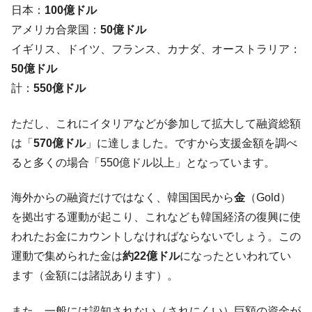
日本：
100億ドル
に韓国がいっちょがみしたのでは。
アメリカ合衆国：
50億ドル
韓国政府『BYD』車への補助金を全廃 ⇒ 実
『Money1』
は韓国で『BYD』車は売れている。6カ月で対前年同期比
イギリス、ドイツ、フランス、カナダ、オーストラリア：
1.9倍！
50億ドル
在韓米国大使スティールが着韓！⇒ さっそ
『Money1』
計：
550億ドル
く空港に詰めかけ「出て行け！」「極右勢力」のプラカー
ドを掲げる「在韓反米勢力」
ただし、これにイタリアなどが参加して拡大して融資総額
韓国政府「2035年までに18.4GW規模のAIデ
『Money1』
は「
570億ドル
」に達しました。ですから支援金額を調べ
ータセンター整備」⇒ だから無理だってば。
ると多くの場合「550億ドル以上」となっています。
JPモルガン「韓国レバレッジETFの清算は
『Money1』
ほぼ終わった」
海外からの融資だけではなく、韓国国民から
金
（Gold）
を拠出する運動が起こり、これなども韓国経済の復興に使
韓国『国民年金公団』株価暴落で200兆蒸
『Money1』
発。
われたお金にカウントしなければならないでしょう。この
運動で集められた金は
約22億ドル
になったといわれてい
韓国政府「ニセＫ-ブランドを通報しようキ
『Money1』
ャンペーン」⇒ あの名物教授も登場！
ます（金額には諸説あります）。
韓国「橋が落ちました」⇒ 耐久性「なさす
『Money1』
ぎ」では。
また、一般には認知されない（されにくい）巨額の資金が