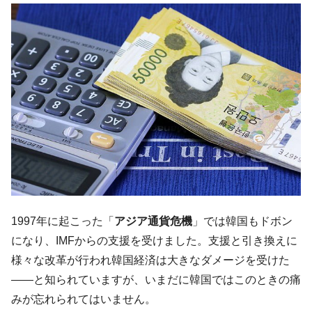
韓国「2026年07月の輸出入」絶好調。半導
『Money1』
体だけで410億ドル、輸出全体の41％もある
韓国･李在明「青年層の雇用状況が悪い。せ
『Money1』
や、若者に起業させよう」⇒ どんな雇用対策だソレ。
【韓国の外貨準備】2026年07月は4,279億ド
『Money1』
ル。外平債の発行「19.4億ドル」
韓国「ここは北朝鮮なのか。選管がサーバ
『Money1』
ーにウソのデータを入力したのは明白だ」
韓国･李在明さっそく不動産対策で浅薄な発
『Money1』
言。
韓国は「中国と同じく」投資に不適格な国
『Money1』
だ。
1997年に起こった「
アジア通貨危機
」では韓国もドボン
『韓国銀行』が「金の保有量を増やしま
『Money1』
になり、IMFからの支援を受けました。支援と引き換えに
す」⇒「金を経由するドル入手」手段ではないのか？
様々な改革が行われ韓国経済は大きなダメージを受けた
韓国･外為取引量「1日当たり1,214.4億ド
『Money1』
――と知られていますが、いまだに韓国ではこのときの痛
ル」まで拡大 ⇒ 海外資金の動きに強く左右される状態
みが忘れられてはいません。
韓国･帰ってきた李在明。李在明を支持しな