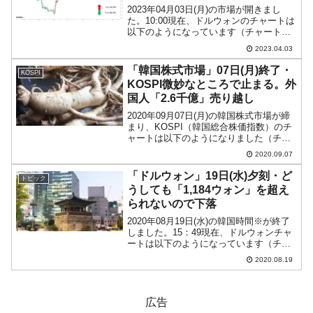
2023年04月03日(月)の市場が開きまし
た。10:00現在、ドルウォンのチャートは
以下のようになっています（チャートは
『Investing.com』より引用）。1,310ウ
2023.04.03
ォンを再突破しました。ウォン安方向へ
向かっています。現在のところ...
「韓国株式市場」07日(月)終了・
KOSPI
KOSPI微妙なところで止まる。外
国人「2.6千億」売り越し
2020年09月07日(月)の韓国株式市場が締
まり、KOSPI（韓国総合株価指数）のチ
ャートは以下のようになりました（チャ
ートは『Investing.com』より引用）。陽
2020.09.07
線で株高進行ですが、微妙なラインで止
まりました(笑)。ほぼ前々日の始...
「ドルウォン」19日(水)夕刻・ど
トピック
うしても「1,184ウォン」を超え
られないので下落
2020年08月19日(水)の韓国時間※が終了
しました。15：49現在、ドルウォンチャ
ートは以下のようになっています（チャ
ートは『Investing.com』より引用：以下
2020.08.19
同）。陰線となりウォン高が進行してい
ます。再び「1ドル＝1,180ウ...
広告