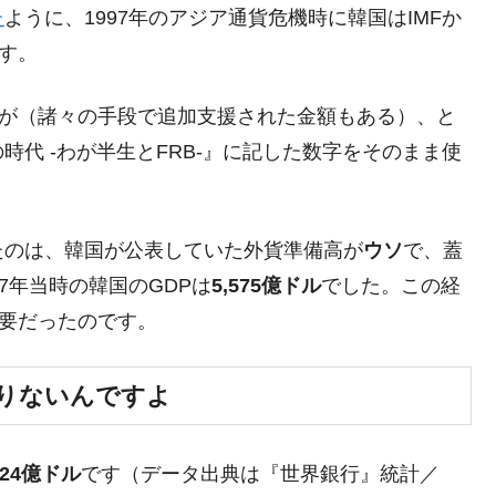
た
ように、1997年のアジア通貨危機時に韓国はIMFか
さっそく空港に詰めかけ「出て行け！」「極右勢力」のプラカー
す。
模のAIデータセンター整備」⇒ だから無理だってば。
すが（諸々の手段で追加支援された金額もある）、と
清算はほぼ終わった」
代 -わが半生とFRB-』に記した数字をそのまま使
兆蒸発。
うキャンペーン」⇒ あの名物教授も登場！
たのは、韓国が公表していた外貨準備高が
ウソ
で、蓋
さすぎ」では。
97年当時の韓国のGDPは
5,575億ドル
でした。この経
む。営業利益80.2％も減少
必要だったのです。
ットにぶん殴る法案」提出！⇒ クーパン問題は合衆国企業に対
足りないんですよ
暴落に他人事のような発言。
年2Qの業績「史上最高益」当期純利益は前年同期比13.4倍に。
4.24億ドル
です（データ出典は『世界銀行』統計／
術の塊！