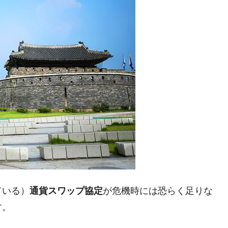
4億ドル」まで拡大 ⇒ 海外資金の動きに強く左右される状態
ない「50.5％」に上昇
れた ⇒ 国家が行った恐るべき株価操作であり、空前の国政
議活動」
⇒ 中国の過剰生産が世界を蝕む。
業種は全般的「不調」⇒ PSIが示す現況は決して良くない。
ン』1人当たり賠償10万ウォンを認定 ⇒ 総額3兆7,000億
DX」1番艦、2032年竣工と公示
ている）
通貨スワップ協定
が危機時には恐らく足りな
の協調に韓国がいっちょがみしたのでは。
す。
⇒ 実は韓国で『BYD』車は売れている。6カ月で対前年同期比