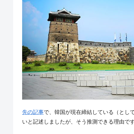
韓国･外為取引量「1日当たり1,214.
『Money1』
韓国･帰ってきた李在明。李在明を支持し
『Money1』
韓国大統領府ボンクラ政策室長が告発さ
『Money1』
壟断
韓国･警察職員が「丸刈りになって抗
『Money1』
中国だけが鉄鋼輸出を異常増加させる 
『Money1』
韓国製造業「半導体絶好調」のウラで他
『Money1』
【米韓激突案件】韓国消費者院が『クーパ
『Money1』
韓国で猛暑。南東部では干ばつ
『Money1』
韓国型イージス搭載の次世代駆逐艦「KD
『Money1』
先の記事
で、韓国が現在締結している（とし
【対日本円】ウォン安が急進！ 日米
『Money1』
いと記述しましたが、そう推測できる理由で
韓国政府『BYD』車への補助金を全廃 
『Money1』
1.9倍！