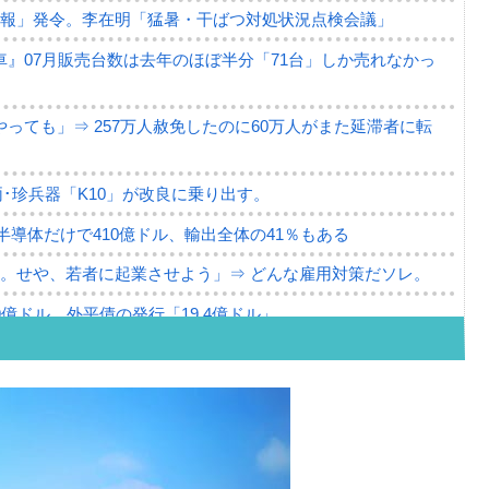
警報」発令。李在明「猛暑・干ばつ対処状況点検会議」
』07月販売台数は去年のほぼ半分「71台」しか売れなかっ
っても」⇒ 257万人赦免したのに60万人がまた延滞者に転
･珍兵器「K10」が改良に乗り出す。
。半導体だけで410億ドル、輸出全体の41％もある
。せや、若者に起業させよう」⇒ どんな雇用対策だソレ。
79億ドル。外平債の発行「19.4億ドル」
ーバーにウソのデータを入力したのは明白だ」
薄な発言。
な国だ。
ます」⇒「金を経由するドル入手」手段ではないのか？