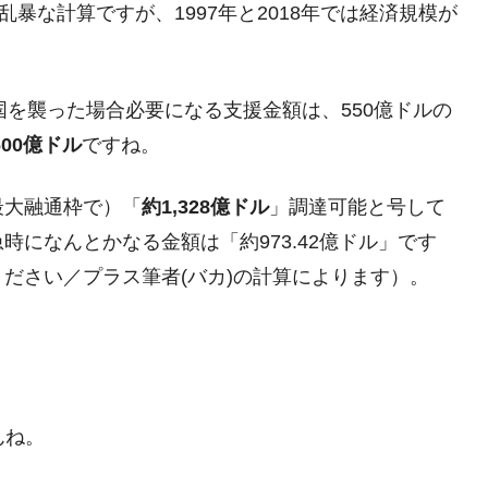
）。乱暴な計算ですが、1997年と2018年では経済規模が
都道府県とは？
国を襲った場合必要になる支援金額は、550億ドルの
,600億ドル
ですね。
がもらえる賞金とは？
？
最大融通枠で）「
約1,328億ドル
」調達可能と号して
りそうなスーパーリーグとは？
時になんとかなる金額は「約973.42億ドル」です
高位だった選手とは？
ださい／プラス筆者(バカ)の計算によります）。
打っている意外な選手とは？
は？
んね。