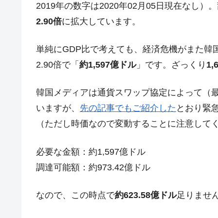
2019年の数字は2020年02月05日現在なし
夏の甲子園、優勝校を最も多く輩出している
Fact1
2.90倍
に拡大しています。
今話題の「楽天ライオンズ」とは？
Fact1
単純にGDP比で考えても、経済危機がまた韓
奇跡の毛色「白毛馬」とは？
Fact1
2.90倍で「
約1,597億ドル
」です。ざっくり
1
全て勝つといくら？ 競馬GI競走で勝利騎手
Fact1
平成仮面ライダーの意外すぎるモチーフとは
Fact1
韓国メディアは通貨スワップ協定によって（
発表から2日で大崩壊、鳴かず飛ばずに終わ
Fact1
いますが、
先の記事でもご紹介した
とおり緊急
日本人マスターズ挑戦の歴史。松山以前に最
Fact1
（ただし時価なので変動することに注意してく
甲子園通算本塁打、最多の清原に次いで多く
Fact1
必要な金額：約1,597億ドル
セレクトセールの高額取引馬が稼いだ金額と
Fact1
調達可能額：約973.42億ドル
なので、この時点で
約623.58億ドル
足りませ