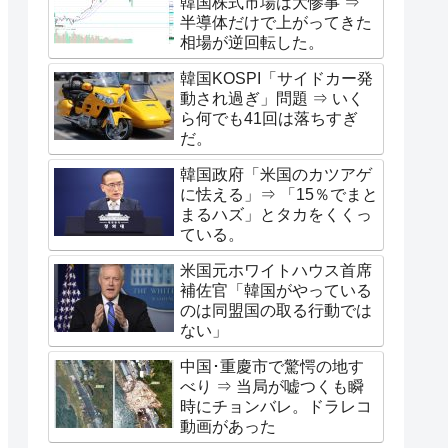
韓国株式市場は大惨事 ⇒
半導体だけで上がってきた
相場が逆回転した。
韓国KOSPI「サイドカー発
動され過ぎ」問題 ⇒ いく
ら何でも41回は落ちすぎ
だ。
韓国政府「米国のカツアゲ
に怯える」⇒ 「15％でまと
まるハズ」とタカをくくっ
ている。
米国元ホワイトハウス首席
補佐官「韓国がやっている
のは同盟国の取る行動では
ない」
中国･重慶市で驚愕の地す
べり ⇒ 当局が嘘つくも瞬
時にチョンバレ。ドラレコ
動画があった