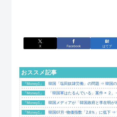
X
Facebook
はてブ
おススメ記事
韓国「塩田奴隷労働」の問題 ⇒ 韓国
『Money1』
「韓国軍はたるんでいる」案件 × ２。
『Money1』
韓国メディアが「韓国政府と李在明が
『Money1』
韓国07月･物価指数「2.8％」に低下 
『Money1』