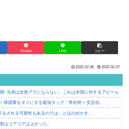
Pocket
LINE
コピー
2020.02.06
2020.02.07
の闇･当局は全然アテにならない。これは米国に対するアピール
⇒ 韓国軍をダメにする最強タッグ「李在明 + 安圭伯」
吊るされる可能性もあるのでは」とほのめかす。
⇒ 実はコアコアは上がった。