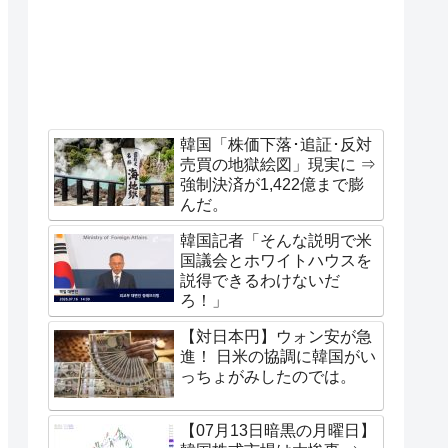
韓国「株価下落･追証･反対
売買の地獄絵図」現実に ⇒
強制決済が1,422億まで膨
んだ。
韓国記者「そんな説明で米
国議会とホワイトハウスを
説得できるわけないだ
ろ！」
【対日本円】ウォン安が急
進！ 日米の協調に韓国がい
っちょがみしたのでは。
【07月13日暗黒の月曜日】