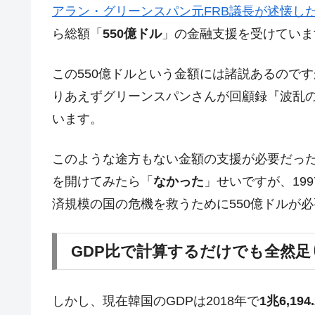
アラン・グリーンスパン元FRB議長が述懐し
在韓米国大使スティールが着韓！⇒ 
『Money1』
ら総額「
550億ドル
」の金融支援を受けていま
ドを掲げる「在韓反米勢力」
韓国政府「2035年までに18.4GW規
『Money1』
この550億ドルという金額には諸説あるので
JPモルガン「韓国レバレッジETFの
『Money1』
りあえずグリーンスパンさんが回顧録『波乱の時
韓国『国民年金公団』株価暴落で200
『Money1』
います。
韓国政府「ニセＫ-ブランドを通報しよ
『Money1』
このような途方もない金額の支援が必要だっ
韓国「橋が落ちました」⇒ 耐久性「な
『Money1』
を開けてみたら「
なかった
」せいですが、19
韓国鉄鋼最大手『POSCO』ズブズブ沈
『Money1』
済規模の国の危機を救うために550億ドルが
米国下院「韓国の公務員個人をターゲ
『Money1』
する差別。許してはおかぬ
GDP比で計算するだけでも全然
韓国ボンクラ政策室長･金容範、株価
『Money1』
韓国半導体『SKハイニックス』2026
『Money1』
しかし、現在韓国のGDPは2018年で
1兆6,19
日本の誇る海洋資源調査船『白嶺』は先進技
Fact1