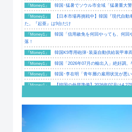
韓国･猛暑でソウル市全域「猛暑重大
『Money1』
【日本市場再挑戦中】韓国『現代自動車
『Money1』
た。『起亜』は9台だけ
韓国「信用赦免を何回やっても、何回や
『Money1』
落！
韓国K9専用砲弾･装薬自動供給装甲車両
『Money1』
韓国「2026年07月の輸出入」絶好調
『Money1』
韓国･李在明「青年層の雇用状況が悪い
『Money1』
【韓国の外貨準備】2026年07月は4,2
『Money1』
韓国「ここは北朝鮮なのか。選管がサ
『Money1』
韓国･李在明さっそく不動産対策で浅
『Money1』
韓国は「中国と同じく」投資に不適格
『Money1』
『韓国銀行』が「金の保有量を増やし
『Money1』