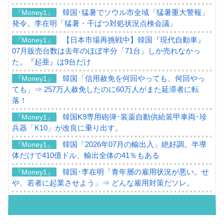
韓国･猛暑でソウル市全域「猛暑重大警報」
『Money1』
発令。李在明「猛暑・干ばつ対処状況点検会議」
【日本市場再挑戦中】韓国『現代自動車』
『Money1』
07月販売台数は去年のほぼ半分「71台」しか売れなかっ
た。『起亜』は9台だけ
韓国「信用赦免を何回やっても、何回やっ
『Money1』
ても」⇒ 257万人赦免したのに60万人がまた延滞者に転
落！
韓国K9専用砲弾･装薬自動供給装甲車両･珍
『Money1』
兵器「K10」が改良に乗り出す。
韓国「2026年07月の輸出入」絶好調。半導
『Money1』
体だけで410億ドル、輸出全体の41％もある
韓国･李在明「青年層の雇用状況が悪い。せ
『Money1』
や、若者に起業させよう」⇒ どんな雇用対策だソレ。
【韓国の外貨準備】2026年07月は4,279億ド
『Money1』
ル。外平債の発行「19.4億ドル」