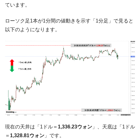
ています。
中国だけが鉄鋼輸出を異常増加させる ⇒ 中
『Money1』
国の過剰生産が世界を蝕む。
ローソク足1本が1分間の値動きを示す「1分足」で見ると
韓国製造業「半導体絶好調」のウラで他業
『Money1』
以下のようになります。
種は全般的「不調」⇒ PSIが示す現況は決して良くない。
【米韓激突案件】韓国消費者院が『クーパ
『Money1』
ン』1人当たり賠償10万ウォンを認定 ⇒ 総額3兆7,000億
韓国で猛暑。南東部では干ばつ
『Money1』
韓国型イージス搭載の次世代駆逐艦
『Money1』
「KDDX」1番艦、2032年竣工と公示
【対日本円】ウォン安が急進！ 日米の協調
『Money1』
に韓国がいっちょがみしたのでは。
韓国政府『BYD』車への補助金を全廃 ⇒ 実
『Money1』
は韓国で『BYD』車は売れている。6カ月で対前年同期比
1.9倍！
現在の天井は「1ドル＝
1,336.23ウォン
」、天底は「1ドル
在韓米国大使スティールが着韓！⇒ さっそ
『Money1』
く空港に詰めかけ「出て行け！」「極右勢力」のプラカー
＝
1,328.81ウォン
」です。