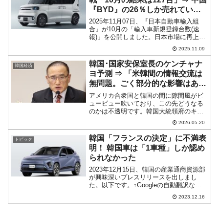
『BYD』の26％しか売れていな
い。
2025年11月07日、『日本自動車輸入組
合』が10月の「輸入車新規登録台数(速
報)」を公開しました。日本市場に再上陸
して挑戦を続けている『現代自動車』、
2025.11.09
また中国の電気自動車メーカー『BYD』
の成果を見てみましょう。まずは『現代
韓国･国家安保室長のケンチャナ
韓国経済
自動車』。2...
ヨ予測 ⇒ 「米韓間の情報交流は
無問題。ごく部分的な影響はある
が解消されるだろう」
アメリカ合衆国と韓国の間に隙間風がビ
ュービュー吹いており、この先どうなる
のかは不透明です。韓国大統領府のキー
マンは毎度おなじみの国家安保室長に魏
2026.05.20
聖洛（ウィ・ソンナク）さんです。2026
年05月17日、韓国メディア『KBS』の番
韓国「フランスの決定」に不満表
トピック
組『日曜診断』...
明！ 韓国車は「1車種」しか認め
られなかった
2023年12月15日、韓国の産業通商資源部
が興味深いプレスリリースを出しまし
た。以下です。↑Googleの自動翻訳なの
で日本語がヘンなところがありますがご
2023.12.16
寛恕ください／スクリーンショット産業
通商資源部は12月15日(金)、フランス政
府（経...