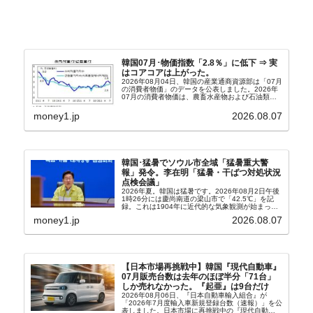
韓国07月･物価指数「2.8％」に低下 ⇒ 実
はコアコアは上がった。
2026年08月04日、韓国の産業通商資源部は「07月
の消費者物価」のデータを公表しました。2026年
07月の消費者物価は、農畜水産物および石油類の
上昇率が鈍化したことなどにより、前年同月比
2.8％上昇（06月は3.2％）となり、上昇率は前...
money1.jp
2026.08.07
韓国･猛暑でソウル市全域「猛暑重大警
報」発令。李在明「猛暑・干ばつ対処状況
点検会議」
2026年夏。韓国は猛暑です。2026年08月2日午後
1時26分には慶尚南道の梁山市で「42.5℃」を記
録。これは1904年に近代的な気象観測が始まって
以来の韓国史上最高気温です。08月04日には、ソ
money1.jp
2026.08.07
ウル市全域への「猛暑重大警報」が発令され...
【日本市場再挑戦中】韓国『現代自動車』
07月販売台数は去年のほぼ半分「71台」
しか売れなかった。『起亜』は9台だけ
2026年08月06日、『日本自動車輸入組合』が
「2026年7月度輸入車新規登録台数（速報）」を公
表しました。日本市場に再挑戦中の『現代自動