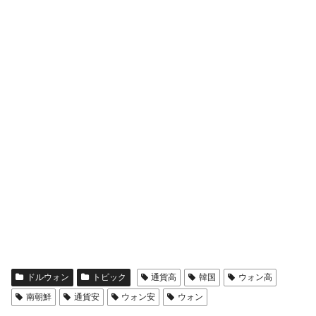
ドルウォン
トピック
通貨高
韓国
ウォン高
南朝鮮
通貨安
ウォン安
ウォン