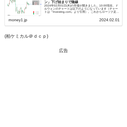
ン」下げ始まりで陰線
他人事のような発言。
2024年02月01日(木)の市場が開きました。10:00現在、ド
ルウォンのチャートは以下のようになっています（チャー
トは『Investing.com』より引用）。これからローソク足の
韓国半導体『SKハイニックス』2026年2Qの
『Money1』
調整が入るかもしれませんが、前日は陽線で締まり、本日
はそ...
money1.jp
2024.02.01
業績「史上最高益」当期純利益は前年同期比13.4倍に。
韓国･加徳島新国際空港「またも暗礁」の危
『Money1』
(柏ケミカル＠ｄｃｐ)
機 ⇒ 10.7兆では損が出るからできない。
【速報】韓国株式市場の暴落・本日07月29
『Money1』
広告
日(水)もサイドカー・サーキットブレイカーの二段コンボ
発動！
IT産業は人を雇用する効果は低い。全産業の
『Money1』
半分未満しか雇用を生まない
日本の誇る海洋資源調査船『白嶺』は先進技術の
Fact1
塊！
夏の甲子園、優勝校を最も多く輩出している都道
Fact1
府県とは？
今話題の「楽天ライオンズ」とは？
Fact1
奇跡の毛色「白毛馬」とは？
Fact1