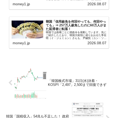
車』、また日本市場を攻略したい『BYD』の販売
money1.jp
2026.08.07
台数はこの中に捉えられているはずです。先月から
は韓国の...
韓国「信用赦免を何回やっても、何回やっ
ても」⇒ 257万人赦免したのに60万人がま
た延滞者に転落！
韓国では政権ごとに徳政令を発動しています。先に
ご紹介したとおり、韓国大統領に成りおおせた李在
明（イ・ジェミョン）さんも、尹錫悦（ユン・ソギ
ョル）前政権が行った――「新出発基金」をバッド
money1.jp
2026.08.07
バンクにして不良債権の買い取りを行い、分割償還
や元利減免...
「韓国株式市場」31日(水)決着・
KOSPI「2,497」2,500まで回復できず
韓国「国税収入」54兆も不足した！ 政府