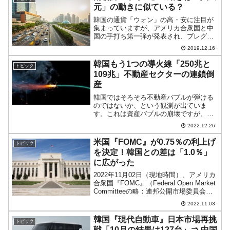
元」の動きに似ている？
韓国の通貨「ウォン」の高・安に注目が
集まっていますが、アメリカ合衆国と中
国の手打ち第一弾が発表され、ブレグジ
ットの道筋がつきそう！となり、世界経
2019.12.16
済の不安要素が後退したという「観測」
が醸成されて、とりあえず「ウォン安」
韓国もう1つの導火線「250兆と
トピック
進行は止まりました。現在...
109兆」不動産セクターの連鎖倒
産
韓国ではそろそろ不動産バブルが弾ける
のではないか、という観測が出ていま
す。これは資産バブルの崩壊ですが、一
方、不動産セクターではもう一つ、建
2022.12.26
設・不動産会社側で連鎖倒産が起こるの
ではないかという懸念も出ています。
米国『FOMC』が0.75％の利上げ
トピック
『韓国レゴランド』のABCP（...
を決定！韓国との差は「1.0％」
に広がった
2022年11月02日（現地時間）、アメリカ
合衆国『FOMC』（Federal Open Market
Committeeの略：連邦公開市場委員会）
が、政策金利を0.75％（＝75bp）上げる
2022.11.03
ことを決めました。これで4回連続のジャ
イアントス...
韓国『現代自動車』日本市場再挑
トピック
戦「10月の結果は127台」⇒ 中国