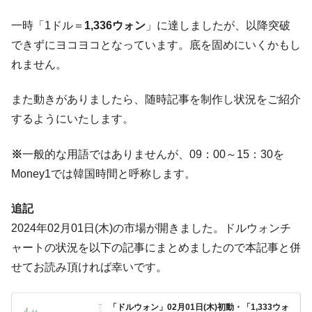
ドを掲げる「在韓反米勢力」
一時「1ドル＝
1,336ウォン
」に達しましたが、以降突破
韓国政府「2035年までに18.4GW規模のAIデ
『Money1』
ータセンター整備」⇒ だから無理だってば。
できずにヨコヨコとなっています。底を固めにいくかもし
れません。
JPモルガン「韓国レバレッジETFの清算は
『Money1』
ほぼ終わった」
また動きがありましたら、随時記事を制作し状況をご紹介
韓国『国民年金公団』株価暴落で200兆蒸
『Money1』
発。
するようにいたします。
韓国政府「ニセＫ-ブランドを通報しようキ
『Money1』
※
一般的な用語ではありませんが、09：00～15：30を
ャンペーン」⇒ あの名物教授も登場！
Money1では韓国時間と呼称します。
韓国「橋が落ちました」⇒ 耐久性「なさす
『Money1』
ぎ」では。
追記
韓国鉄鋼最大手『POSCO』ズブズブ沈む。
『Money1』
2024年02月01日(木)の市場が開きました。ドルウォンチ
営業利益80.2％も減少
ャートの状況を以下の記事にまとめましたので本記事と併
米国下院「韓国の公務員個人をターゲット
『Money1』
せてお読み頂ければ幸いです。
にぶん殴る法案」提出！⇒ クーパン問題は合衆国企業に対
する差別。許してはおかぬ
「ドルウォン」02月01日(木)初動・「1,333ウォ
韓国ボンクラ政策室長･金容範、株価暴落に
『Money1』