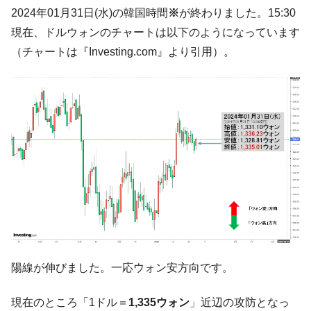
韓国「ここは北朝鮮なのか。選管がサーバ
『Money1』
2024年01月31日(水)の韓国時間
※
が終わりました。15:30
ーにウソのデータを入力したのは明白だ」
現在、ドルウォンのチャートは以下のようになっています
韓国･李在明さっそく不動産対策で浅薄な発
『Money1』
（チャートは『Investing.com』より引用）。
言。
韓国は「中国と同じく」投資に不適格な国
『Money1』
だ。
『韓国銀行』が「金の保有量を増やしま
『Money1』
す」⇒「金を経由するドル入手」手段ではないのか？
韓国･外為取引量「1日当たり1,214.4億ド
『Money1』
ル」まで拡大 ⇒ 海外資金の動きに強く左右される状態
韓国･帰ってきた李在明。李在明を支持しな
『Money1』
い「50.5％」に上昇
韓国大統領府ボンクラ政策室長が告発され
『Money1』
た ⇒ 国家が行った恐るべき株価操作であり、空前の国政壟
断
陽線が伸びました。一応ウォン安方向です。
韓国･警察職員が「丸刈りになって抗議活
『Money1』
現在のところ「1ドル＝
1,335ウォン
」近辺の攻防となっ
動」