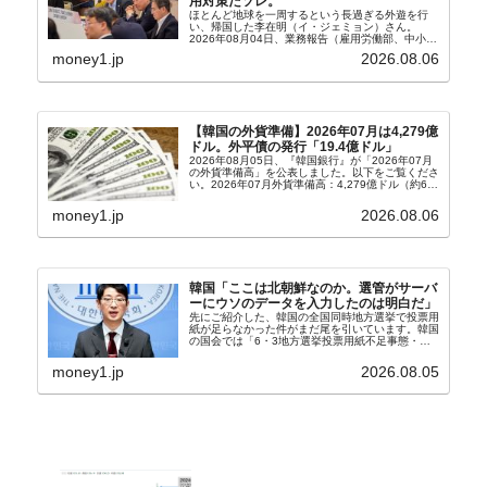
用対策だソレ。
ほとんど地球を一周するという長過ぎる外遊を行
い、帰国した李在明（イ・ジェミョン）さん。
2026年08月04日、業務報告（雇用労働部、中小ベ
ンチャー企業部、公正取引委員会）を主催。この席
money1.jp
2026.08.06
上、韓国大統領に成りおおせた李在明（イ・ジェミ
ョン）さん...
【韓国の外貨準備】2026年07月は4,279億
ドル。外平債の発行「19.4億ドル」
2026年08月05日、『韓国銀行』が「2026年07月
の外貨準備高」を公表しました。以下をご覧くださ
い。2026年07月外貨準備高：4,279億ドル（約67
兆4,456億円）※前月比：+6億ドル＜＜内訳＞＞
⇒Securities：3,80...
money1.jp
2026.08.06
韓国「ここは北朝鮮なのか。選管がサーバ
ーにウソのデータを入力したのは明白だ」
先にご紹介した、韓国の全国同時地方選挙で投票用
紙が足らなかった件がまだ尾を引いています。韓国
の国会では「6・3地方選挙投票用紙不足事態・国
政調査特別委員会」が設けられ、調査を続けていま
す。『国民の力』の朱晋佑（チュ・ジヌ）議員はそ
money1.jp
2026.08.05
の委員の一...