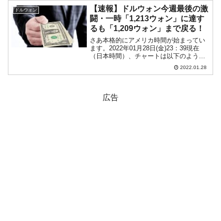
ですが、ローソク足の上が...
【速報】ドルウォン今週最後の激
ドルウォン
闘・一時「1,213ウォン」に達す
るも「1,209ウォン」まで戻る！
さあ本格的にアメリカ時間が始まってい
ます。2022年01月28日(金)23：39現在
（日本時間）、チャートは以下のように
なっています（チャートは
2022.01.28
『Investing.com』より引用：以下同）。
現在のところ「1ドル＝1,209ウォン」近
辺で...
広告