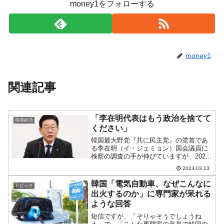
money1をフォローする
money1
関連記事
「李在明代表はもう政治を捨てて
韓国経済
ください」
韓国最大野党『共に民主党』の党首であ
る李在明（イ・ジェミョン）国会議員に
検察の調査の手が伸びていますが、2023
年03月09日、城南市長時代に秘書室長を
2023.03.13
務めたチョン・ヒョンスさんが自宅で死
去しているのが発見されました。李在明
韓国「電気自動車、なぜこんなに
トピック
（イ・ジェミョン...
出火するのか」に専門家が呆れる
ような回答
短信ですが、「そりゃそうでしょうね