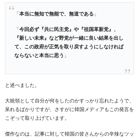
に韓国がいっちょがみしたのでは。
韓国政府『BYD』車への補助金を全廃 ⇒ 実
『Money1』
「
本当に無知で無能で、無道である
」
は韓国で『BYD』車は売れている。6カ月で対前年同期比
1.9倍！
「
今回必ず『共に民主党』や『祖国革新党』、
在韓米国大使スティールが着韓！⇒ さっそ
『Money1』
『新しい未来』など野党が一緒に良い結果を出し
く空港に詰めかけ「出て行け！」「極右勢力」のプラカー
て、この政府が正気を取り戻すようにしなければ
ドを掲げる「在韓反米勢力」
ならないと本当に思う
」
韓国政府「2035年までに18.4GW規模のAIデ
『Money1』
ータセンター整備」⇒ だから無理だってば。
JPモルガン「韓国レバレッジETFの清算は
『Money1』
ほぼ終わった」
と述べました。
韓国『国民年金公団』株価暴落で200兆蒸
『Money1』
発。
大統領として自分が何をしたのかすっかり忘れたようで、
呆れるばかりですが、さすがに韓国メディアもこの発言を
韓国政府「ニセＫ-ブランドを通報しようキ
『Money1』
ャンペーン」⇒ あの名物教授も登場！
こぞって取り上げています。
韓国「橋が落ちました」⇒ 耐久性「なさす
『Money1』
傑作なのは、記事に対して韓国の皆さんからの辛辣なツッ
ぎ」では。