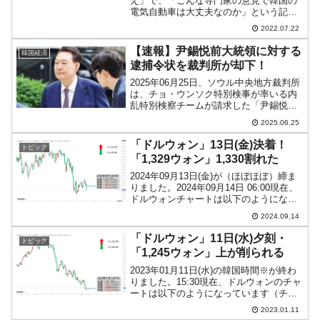
え」で、「こんな専門家の意見で韓国の
電気自動車は大丈夫なのか」という記事
が出ていますのでご紹介します。先にご
2022.07.22
紹介したとおり、『現代自動車』の電気
自動車「IONIQ5」（アイオニック5）が
【速報】尹錫悦前大統領に対する
韓国経済
激突してスグに炎上す...
逮捕令状を裁判所が却下！
2025年06月25日、ソウル中央地方裁判所
は、チョ・ウンソク特別検事が率いる内
乱特別検察チームが請求した「尹錫悦前
大統領に対しする逮捕状拘束令状」を却
2025.06.25
下しました。先にご紹介したとおり、特
検チームは2025年06月24日に逮捕状を請
「ドルウォン」13日(金)決着！
トピック
求したの...
「1,329ウォン」1,330割れた
2024年09月13日(金)が（ほぼほぼ）締ま
りました。2024年09月14日 06:00現在、
ドルウォンチャートは以下のようになっ
ています（チャートは『Investing.com』
2024.09.14
より引用：以下同）。陰線が伸びて、結
局「1ドル＝1,330...
「ドルウォン」11日(水)夕刻・
トピック
「1,245ウォン」上が削られる
2023年01月11日(水)の韓国時間※が終わ
りました。15:30現在、ドルウォンのチャ
ートは以下のようになっています（チャ
ートは『Investing.com』より引用）。一
2023.01.11
時「1ドル＝1,250ウォン」までいったの