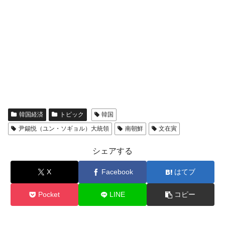
韓国経済
トピック
韓国
尹錫悦（ユン・ソギョル）大統領
南朝鮮
文在寅
シェアする
X
Facebook
はてブ
Pocket
LINE
コピー