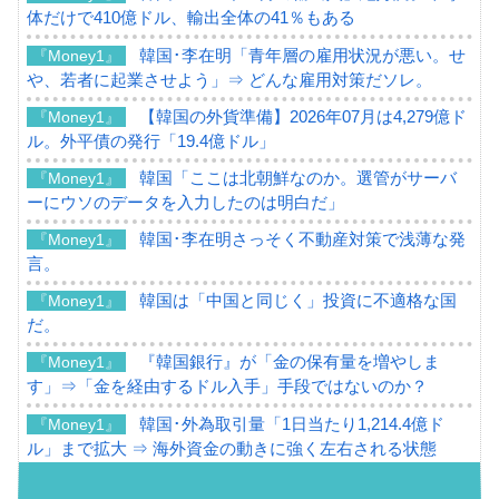
体だけで410億ドル、輸出全体の41％もある
韓国･李在明「青年層の雇用状況が悪い。せ
『Money1』
や、若者に起業させよう」⇒ どんな雇用対策だソレ。
【韓国の外貨準備】2026年07月は4,279億ド
『Money1』
ル。外平債の発行「19.4億ドル」
韓国「ここは北朝鮮なのか。選管がサーバ
『Money1』
ーにウソのデータを入力したのは明白だ」
韓国･李在明さっそく不動産対策で浅薄な発
『Money1』
言。
韓国は「中国と同じく」投資に不適格な国
『Money1』
だ。
『韓国銀行』が「金の保有量を増やしま
『Money1』
す」⇒「金を経由するドル入手」手段ではないのか？
韓国･外為取引量「1日当たり1,214.4億ド
『Money1』
ル」まで拡大 ⇒ 海外資金の動きに強く左右される状態
韓国･帰ってきた李在明。李在明を支持しな
『Money1』