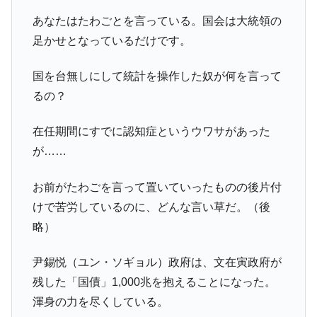
韓国「株式市場が賭博場のように変質した
『Money1』
のは政界の責任だ」
あなたはたわごとを言っている。国会は大統領の
韓国「2026年1Q 資金循環統計」面白い結果
『Money1』
足かせとなっているだけです。
に。
国を台無しにして統計を操作した奴が何を言って
韓国化学企業最大手『ロッテケミカル』純
『Money1』
借入金が約8兆。信用格付け「ネガティブ」にダウン
るの？
韓国株式市場･暗黒の火曜日。サーキットブ
『Money1』
在任期間にすでに認知症というウワサがあった
レイカーも発動！ 半導体2銘柄の暴落
が……
韓国･カードローン金利「15％」突破！
『Money1』
日本の誇る海洋資源調査船『白嶺』は先進技術の
Fact1
お前がたわごを言って置いていったものの後片付
塊！
けで苦労しているのに、どんな言い草だ。（後
夏の甲子園、優勝校を最も多く輩出している都道
Fact1
略）
府県とは？
今話題の「楽天ライオンズ」とは？
Fact1
尹錫悦（ユン・ソギョル）政府は、文在寅政府が
奇跡の毛色「白毛馬」とは？
残した「国債」1,000兆を抱えることになった。
Fact1
渾身の力を尽くしている。
全て勝つといくら？ 競馬GI競走で勝利騎手がもら
Fact1