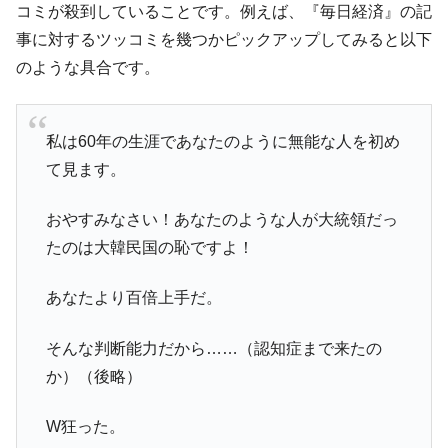
コミが殺到していることです。例えば、『毎日経済』の記
韓国鉄鋼最大手『POSCO』ズブズブ沈む。
『Money1』
事に対するツッコミを幾つかピックアップしてみると以下
営業利益80.2％も減少
のような具合です。
米国下院「韓国の公務員個人をターゲット
『Money1』
にぶん殴る法案」提出！⇒ クーパン問題は合衆国企業に対
する差別。許してはおかぬ
私は60年の生涯であなたのように無能な人を初め
韓国ボンクラ政策室長･金容範、株価暴落に
『Money1』
て見ます。
他人事のような発言。
韓国半導体『SKハイニックス』2026年2Qの
『Money1』
おやすみなさい！あなたのような人が大統領だっ
業績「史上最高益」当期純利益は前年同期比13.4倍に。
たのは大韓民国の恥ですよ！
韓国･加徳島新国際空港「またも暗礁」の危
『Money1』
機 ⇒ 10.7兆では損が出るからできない。
あなたより百倍上手だ。
【速報】韓国株式市場の暴落・本日07月29
『Money1』
日(水)もサイドカー・サーキットブレイカーの二段コンボ
そんな判断能力だから……（認知症まで来たの
発動！
か）（後略）
IT産業は人を雇用する効果は低い。全産業の
『Money1』
半分未満しか雇用を生まない
W狂った。