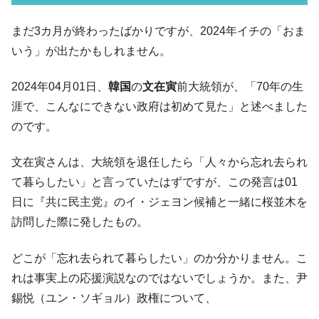
い「50.5％」に上昇
韓国大統領府ボンクラ政策室長が告発され
まだ3カ月が終わったばかりですが、2024年イチの「おま
『Money1』
た ⇒ 国家が行った恐るべき株価操作であり、空前の国政壟
いう」が出たかもしれません。
断
韓国･警察職員が「丸刈りになって抗議活
『Money1』
2024年04月01日、
韓国
の
文在寅
前大統領が、「70年の生
動」
涯で、こんなにできない政府は初めて見た」と述べました
中国だけが鉄鋼輸出を異常増加させる ⇒ 中
『Money1』
のです。
国の過剰生産が世界を蝕む。
文在寅さんは、大統領を退任したら「人々から忘れ去られ
韓国製造業「半導体絶好調」のウラで他業
『Money1』
種は全般的「不調」⇒ PSIが示す現況は決して良くない。
て暮らしたい」と言っていたはずですが、この発言は01
日に『共に民主党』のイ・ジェヨン候補と一緒に桜並木を
【米韓激突案件】韓国消費者院が『クーパ
『Money1』
ン』1人当たり賠償10万ウォンを認定 ⇒ 総額3兆7,000億
訪問した際に発したもの。
韓国で猛暑。南東部では干ばつ
『Money1』
どこが「忘れ去られて暮らしたい」のか分かりません。こ
韓国型イージス搭載の次世代駆逐艦
『Money1』
れは事実上の応援演説なのではないでしょうか。また、尹
「KDDX」1番艦、2032年竣工と公示
錫悦（ユン・ソギョル）政権について、
【対日本円】ウォン安が急進！ 日米の協調
『Money1』