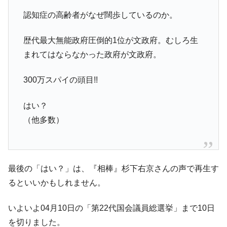
える賞金とは？
認知症の高齢者がなぜ闊歩しているのか。
平成仮面ライダーの意外すぎるモチーフとは？
Fact1
発表から2日で大崩壊、鳴かず飛ばずに終わりそう
Fact1
歴代最大無能政府圧倒的1位が文政府。むしろ生
なスーパーリーグとは？
まれてはならなかった政府が文政府。
日本人マスターズ挑戦の歴史。松山以前に最高位
Fact1
だった選手とは？
300万スパイの頭目!!
甲子園通算本塁打、最多の清原に次いで多く打っ
Fact1
ている意外な選手とは？
はい？
（他多数）
セレクトセールの高額取引馬が稼いだ金額とは？
Fact1
最後の「はい？」は、『相棒』杉下右京さんの声で再生す
るといいかもしれません。
いよいよ04月10日の「第22代国会議員総選挙」まで10日
を切りました。