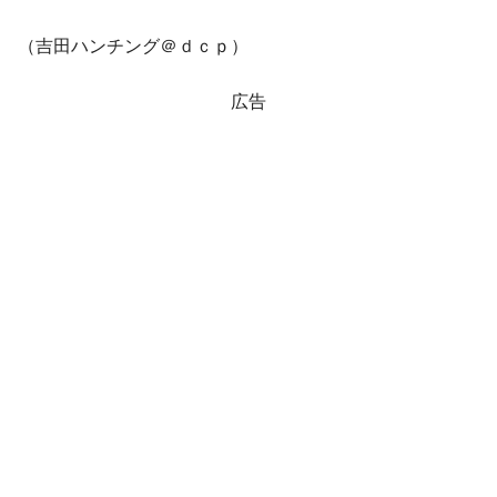
（吉田ハンチング＠ｄｃｐ）
広告