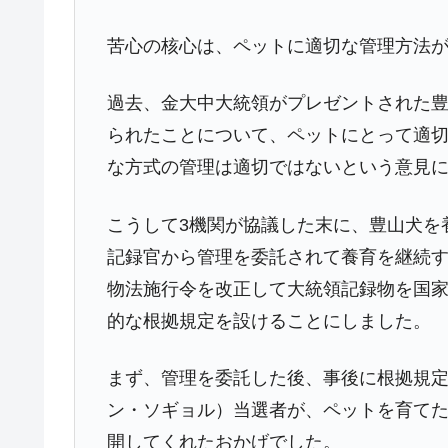
夏の甲子園、優勝校を最も多く輩出している
Fact1
苦心の核心は、ペットに適切な管理方法
今話題の「楽天ライオンズ」とは？
Fact1
過去、金大中大統領がプレゼントされた
奇跡の毛色「白毛馬」とは？
Fact1
られたことについて、ペットにとって適
全て勝つといくら？ 競馬GI競走で勝利騎手
Fact1
な方式の管理は適切ではないという意見
平成仮面ライダーの意外すぎるモチーフとは
Fact1
発表から2日で大崩壊、鳴かず飛ばずに終わ
Fact1
こうして3機関が協議した末に、豊山犬を
日本人マスターズ挑戦の歴史。松山以前に最
Fact1
記録官から管理を委託されて養育を継続
物法施行令を改正して大統領記録物を国
甲子園通算本塁打、最多の清原に次いで多く
Fact1
的な根拠規定を設けることにしました。
セレクトセールの高額取引馬が稼いだ金額と
Fact1
まず、管理を委託した後、事後に根拠規
ン・ソギョル）当選者が、ペットを育て
開してくれたおかげでした。