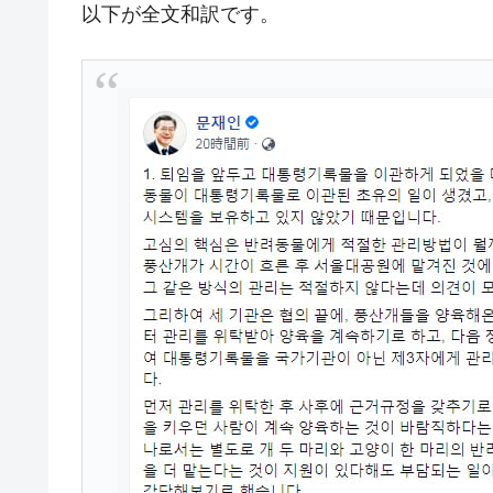
以下が全文和訳です。
【米韓激突案件】韓国消費者院が『クーパ
『Money1』
韓国で猛暑。南東部では干ばつ
『Money1』
韓国型イージス搭載の次世代駆逐艦「KD
『Money1』
【対日本円】ウォン安が急進！ 日米
『Money1』
韓国政府『BYD』車への補助金を全廃 
『Money1』
1.9倍！
在韓米国大使スティールが着韓！⇒ 
『Money1』
ドを掲げる「在韓反米勢力」
韓国政府「2035年までに18.4GW規
『Money1』
JPモルガン「韓国レバレッジETFの
『Money1』
韓国『国民年金公団』株価暴落で200
『Money1』
韓国政府「ニセＫ-ブランドを通報しよ
『Money1』
韓国「橋が落ちました」⇒ 耐久性「な
『Money1』