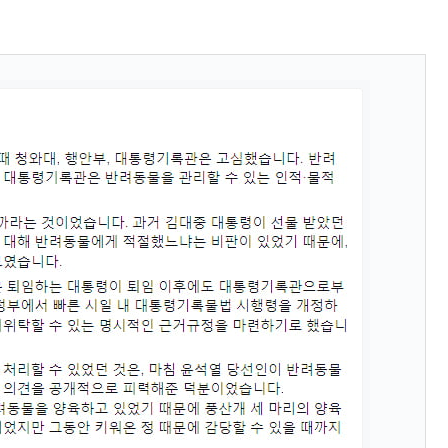
ン』1人当たり賠償10万ウォンを認定 ⇒ 総額3兆7,000億
DX」1番艦、2032年竣工と公示
の協調に韓国がいっちょがみしたのでは。
⇒ 実は韓国で『BYD』車は売れている。6カ月で対前年同期比
さっそく空港に詰めかけ「出て行け！」「極右勢力」のプラカー
模のAIデータセンター整備」⇒ だから無理だってば。
清算はほぼ終わった」
兆蒸発。
うキャンペーン」⇒ あの名物教授も登場！
さすぎ」では。