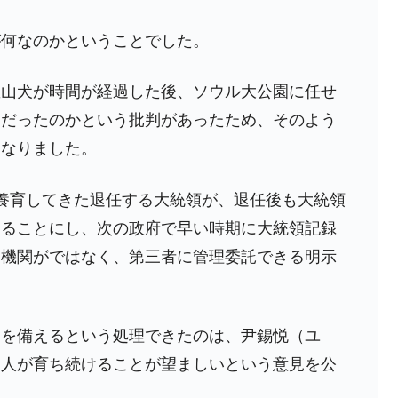
都道府県とは？
が何なのかということでした。
豊山犬が時間が経過した後、ソウル大公園に任せ
切だったのかという批判があったため、そのよう
がもらえる賞金とは？
になりました。
？
りそうなスーパーリーグとは？
養育してきた退任する大統領が、退任後も大統領
高位だった選手とは？
することにし、次の政府で早い時期に大統領記録
家機関がではなく、第三者に管理委託できる明示
打っている意外な選手とは？
は？
定を備えるという処理できたのは、尹錫悦（ユ
た人が育ち続けることが望ましいという意見を公