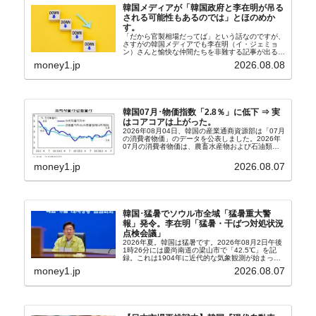
韓国メディアが「韓国政府と李在明が吊る
される可能性もあるのでは」とほのめか
す。
「だから官製相場だってば」という話なのですが、
さすがの韓国メディアでも李在明（イ・ジェミョ
ン）さんと愉快な仲間たちを非難する記事が出るよ
うになっています。もちろん株価の暴落についてで
money1.jp
2026.08.08
『朝鮮日報』に面白い記事が出ています。「東西南
北」というコ...
韓国07月･物価指数「2.8％」に低下 ⇒ 実
はコアコアは上がった。
2026年08月04日、韓国の産業通商資源部は「07月
の消費者物価」のデータを公表しました。2026年
07月の消費者物価は、農畜水産物および石油類の
上昇率が鈍化したことなどにより、前年同月比
2.8％上昇（06月は3.2％）となり、上昇率は前...
money1.jp
2026.08.07
韓国･猛暑でソウル市全域「猛暑重大警
報」発令。李在明「猛暑・干ばつ対処状況
点検会議」
2026年夏。韓国は猛暑です。2026年08月2日午後
1時26分には慶尚南道の梁山市で「42.5℃」を記
録。これは1904年に近代的な気象観測が始まって
以来の韓国史上最高気温です。08月04日には、ソ
money1.jp
2026.08.07
ウル市全域への「猛暑重大警報」が発令され...