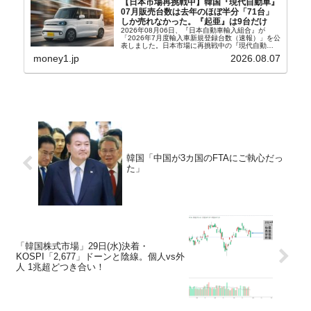
【日本市場再挑戦中】韓国『現代自動車』
07月販売台数は去年のほぼ半分「71台」
しか売れなかった。『起亜』は9台だけ
2026年08月06日、『日本自動車輸入組合』が
「2026年7月度輸入車新規登録台数（速報）」を公
表しました。日本市場に再挑戦中の『現代自動
車』、また日本市場を攻略したい『BYD』の販売
money1.jp
2026.08.07
台数はこの中に捉えられているはずです。先月から
は韓国の...
韓国「中国が3カ国のFTAにご執心だっ
た」
「韓国株式市場」29日(水)決着・
KOSPI「2,677」ドーンと陰線。個人vs外
人 1兆超どつき合い！