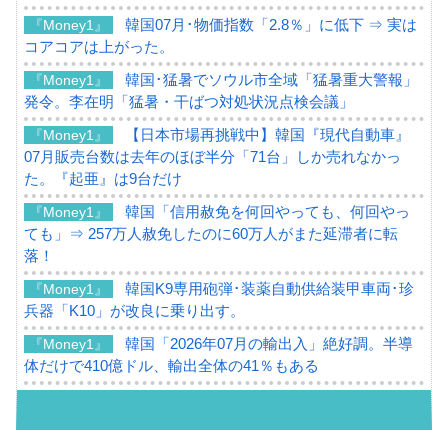
韓国07月･物価指数「2.8％」に低下 ⇒ 実は
『Money1』
コアコアは上がった。
韓国･猛暑でソウル市全域「猛暑重大警報」
『Money1』
発令。李在明「猛暑・干ばつ対処状況点検会議」
【日本市場再挑戦中】韓国『現代自動車』
『Money1』
07月販売台数は去年のほぼ半分「71台」しか売れなかっ
た。『起亜』は9台だけ
韓国「信用赦免を何回やっても、何回やっ
『Money1』
ても」⇒ 257万人赦免したのに60万人がまた延滞者に転
落！
韓国K9専用砲弾･装薬自動供給装甲車両･珍
『Money1』
兵器「K10」が改良に乗り出す。
韓国「2026年07月の輸出入」絶好調。半導
『Money1』
体だけで410億ドル、輸出全体の41％もある
韓国･李在明「青年層の雇用状況が悪い。せ
『Money1』
や、若者に起業させよう」⇒ どんな雇用対策だソレ。