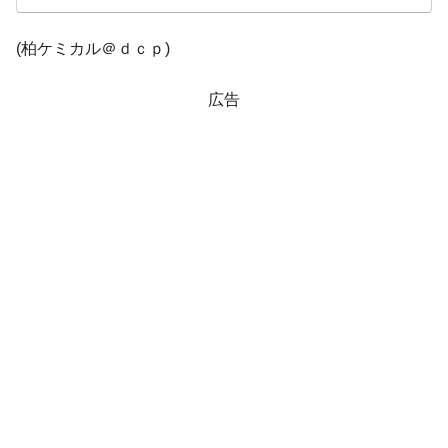
する差別。許してはおかぬ
(柏ケミカル＠ｄｃｐ)
韓国ボンクラ政策室長･金容範、株価暴落に
『Money1』
他人事のような発言。
広告
韓国半導体『SKハイニックス』2026年2Qの
『Money1』
業績「史上最高益」当期純利益は前年同期比13.4倍に。
韓国･加徳島新国際空港「またも暗礁」の危
『Money1』
機 ⇒ 10.7兆では損が出るからできない。
【速報】韓国株式市場の暴落・本日07月29
『Money1』
日(水)もサイドカー・サーキットブレイカーの二段コンボ
発動！
日本の誇る海洋資源調査船『白嶺』は先進技術の
Fact1
塊！
夏の甲子園、優勝校を最も多く輩出している都道
Fact1
府県とは？
今話題の「楽天ライオンズ」とは？
Fact1
奇跡の毛色「白毛馬」とは？
Fact1