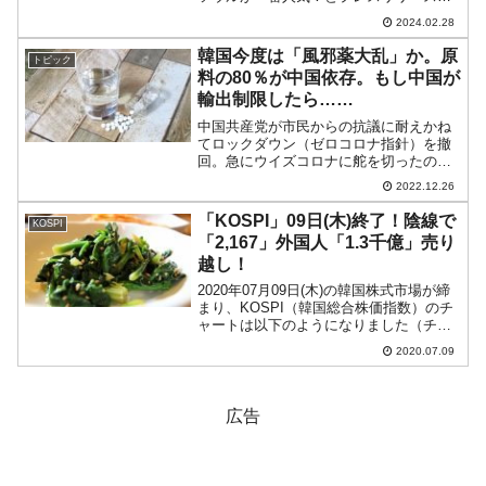
出しました。⇒参照：『PRTIMES』
2024.02.28
「2023年夏休み旅行予約動向 好調の韓
国がコロナ前水準まで回復」実際、韓国
韓国今度は「風邪薬大乱」か。原
トピック
を訪れる...
料の80％が中国依存。もし中国が
輸出制限したら……
中国共産党が市民からの抗議に耐えかね
てロックダウン（ゼロコロナ指針）を撤
回。急にウイズコロナに舵を切ったので
すが、これは想定外と思われる感染拡大
2022.12.26
を招いています。新規感染者数が以下の
ように急拡大。現在はようやく拡大が止
「KOSPI」09日(木)終了！陰線で
KOSPI
まりつつありますが、この...
「2,167」外国人「1.3千億」売り
越し！
2020年07月09日(木)の韓国株式市場が締
まり、KOSPI（韓国総合株価指数）のチ
ャートは以下のようになりました（チャ
ートは『Investing.com』より引用）。陰
2020.07.09
線となり、ほぼ前日の始値まで下げまし
た。前日よりは株高ですが、じりじ...
広告