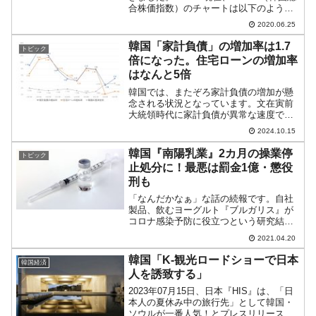
合株価指数）のチャートは以下のように
なっています（チャートは
2020.06.25
『Investing.com』より引用）。KOSPIは
前日終値から30ポイントほど下げて始...
韓国「家計負債」の増加率は1.7
トピック
倍になった。住宅ローンの増加率
はなんと5倍
韓国では、またぞろ家計負債の増加が懸
念される状況となっています。文在寅前
大統領時代に家計負債が異常な速度で増
加したことは何度もご紹介しています
2024.10.15
が、尹錫悦（ユン・ソギョル）大統領に
なってから伸びは一時鈍化したのです
韓国『南陽乳業』2カ月の操業停
トピック
が、また増加傾向に転じました...
止処分に！最悪は罰金1億・懲役
刑も
「なんだかなぁ」な話の続報です。自社
製品、飲むヨーグルト『ブルガリス』が
コロナ感染予防に役立つという研究結果
を発表してしまい、物議を醸している韓
2021.04.20
国『南陽乳業』。先にご紹介したとお
り、食品医薬品安全処からは「食品表示
韓国「K-観光ロードショーで日本
韓国経済
広告法」違反の疑いで告発さ...
人を誘致する」
2023年07月15日、日本『HIS』は、「日
本人の夏休み中の旅行先」として韓国・
ソウルが一番人気！とプレスリリースを