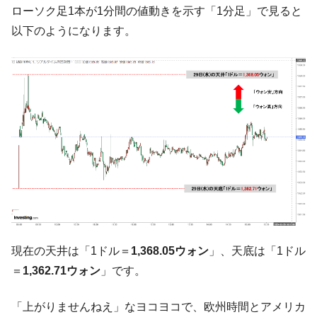
ローソク足1本が1分間の値動きを示す「1分足」で見ると
韓国･警察職員が「丸刈りになって抗議活
『Money1』
以下のようになります。
動」
中国だけが鉄鋼輸出を異常増加させる ⇒ 中
『Money1』
国の過剰生産が世界を蝕む。
韓国製造業「半導体絶好調」のウラで他業
『Money1』
種は全般的「不調」⇒ PSIが示す現況は決して良くない。
【米韓激突案件】韓国消費者院が『クーパ
『Money1』
ン』1人当たり賠償10万ウォンを認定 ⇒ 総額3兆7,000億
韓国で猛暑。南東部では干ばつ
『Money1』
韓国型イージス搭載の次世代駆逐艦
『Money1』
「KDDX」1番艦、2032年竣工と公示
【対日本円】ウォン安が急進！ 日米の協調
『Money1』
に韓国がいっちょがみしたのでは。
現在の天井は「1ドル＝
1,368.05ウォン
」、天底は「1ドル
＝
1,362.71ウォン
」です。
韓国政府『BYD』車への補助金を全廃 ⇒ 実
『Money1』
は韓国で『BYD』車は売れている。6カ月で対前年同期比
1.9倍！
「上がりませんねえ」なヨコヨコで、欧州時間とアメリカ