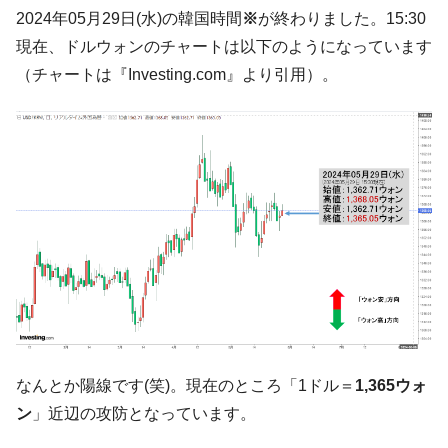
【韓国の外貨準備】2026年07月は4,279億ド
『Money1』
2024年05月29日(水)の韓国時間
※
が終わりました。15:30
ル。外平債の発行「19.4億ドル」
現在、ドルウォンのチャートは以下のようになっています
韓国「ここは北朝鮮なのか。選管がサーバ
『Money1』
（チャートは『Investing.com』より引用）。
ーにウソのデータを入力したのは明白だ」
韓国･李在明さっそく不動産対策で浅薄な発
『Money1』
言。
韓国は「中国と同じく」投資に不適格な国
『Money1』
だ。
『韓国銀行』が「金の保有量を増やしま
『Money1』
す」⇒「金を経由するドル入手」手段ではないのか？
韓国･外為取引量「1日当たり1,214.4億ド
『Money1』
ル」まで拡大 ⇒ 海外資金の動きに強く左右される状態
韓国･帰ってきた李在明。李在明を支持しな
『Money1』
い「50.5％」に上昇
なんとか陽線です(笑)。現在のところ「1ドル＝
1,365ウォ
韓国大統領府ボンクラ政策室長が告発され
『Money1』
ン
」近辺の攻防となっています。
た ⇒ 国家が行った恐るべき株価操作であり、空前の国政壟
断