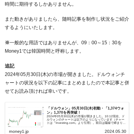
時間に期待するしかありません。
在韓米国大使スティールが着韓！⇒ さっそ
『Money1』
く空港に詰めかけ「出て行け！」「極右勢力」のプラカー
ドを掲げる「在韓反米勢力」
また動きがありましたら、随時記事を制作し状況をご紹介
するようにいたします。
韓国政府「2035年までに18.4GW規模のAIデ
『Money1』
ータセンター整備」⇒ だから無理だってば。
※
一般的な用語ではありませんが、09：00～15：30を
JPモルガン「韓国レバレッジETFの清算は
『Money1』
ほぼ終わった」
Money1では韓国時間と呼称します。
韓国『国民年金公団』株価暴落で200兆蒸
『Money1』
追記
発。
2024年05月30日(木)の市場が開きました。ドルウォンチ
韓国政府「ニセＫ-ブランドを通報しようキ
『Money1』
ャートの状況を以下の記事にまとめましたので本記事と併
ャンペーン」⇒ あの名物教授も登場！
せてお読み頂ければ幸いです。
韓国「橋が落ちました」⇒ 耐久性「なさす
『Money1』
ぎ」では。
「ドルウォン」05月30日(木)初動・「1,374ウォ
韓国鉄鋼最大手『POSCO』ズブズブ沈む。
『Money1』
ン」1,370を再突破！
営業利益80.2％も減少
2024年05月30日(木)の市場が開きました。10:12現在、ド
ルウォンのチャートは以下のようになっています（チャー
トは『Investing.com』より引用）。前日は陽線で締まり、
米国下院「韓国の公務員個人をターゲット
本日はそれを受けてのスタートで、現在のところ陽線。
『Money1』
「1ド...
money1.jp
2024.05.30
にぶん殴る法案」提出！⇒ クーパン問題は合衆国企業に対