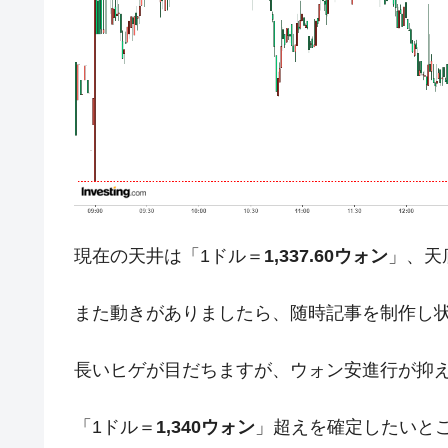
夏の甲子園、優勝校を最も多く輩出している
Fact1
今話題の「楽天ライオンズ」とは？
Fact1
奇跡の毛色「白毛馬」とは？
Fact1
全て勝つといくら？ 競馬GI競走で勝利騎手
Fact1
平成仮面ライダーの意外すぎるモチーフとは
Fact1
発表から2日で大崩壊、鳴かず飛ばずに終わ
Fact1
日本人マスターズ挑戦の歴史。松山以前に最
Fact1
現在の天井は「1ドル＝
1,337.60ウォン
」、天
甲子園通算本塁打、最多の清原に次いで多く
Fact1
また動きがありましたら、随時記事を制作し
セレクトセールの高額取引馬が稼いだ金額と
Fact1
長いヒゲが目だちますが、ウォン安進行が抑
「1ドル＝
1,340ウォン
」超えを確定したいと