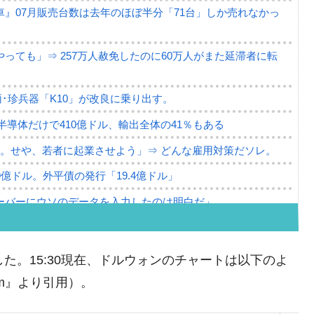
』07月販売台数は去年のほぼ半分「71台」しか売れなかっ
っても」⇒ 257万人赦免したのに60万人がまた延滞者に転
･珍兵器「K10」が改良に乗り出す。
。半導体だけで410億ドル、輸出全体の41％もある
。せや、若者に起業させよう」⇒ どんな雇用対策だソレ。
79億ドル。外平債の発行「19.4億ドル」
ーバーにウソのデータを入力したのは明白だ」
薄な発言。
な国だ。
た。15:30現在、ドルウォンのチャートは以下のよ
ます」⇒「金を経由するドル入手」手段ではないのか？
com』より引用）。
4億ドル」まで拡大 ⇒ 海外資金の動きに強く左右される状態