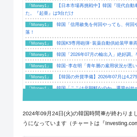
【日本市場再挑戦中】韓国『現代自動車
『Money1』
た。『起亜』は9台だけ
韓国「信用赦免を何回やっても、何回や
『Money1』
落！
韓国K9専用砲弾･装薬自動供給装甲車両
『Money1』
韓国「2026年07月の輸出入」絶好調
『Money1』
韓国･李在明「青年層の雇用状況が悪い
『Money1』
【韓国の外貨準備】2026年07月は4,2
『Money1』
韓国「ここは北朝鮮なのか。選管がサ
『Money1』
韓国･李在明さっそく不動産対策で浅
『Money1』
韓国は「中国と同じく」投資に不適格
『Money1』
2024年09月24日(火)の韓国時間
※
が終わりまし
『韓国銀行』が「金の保有量を増やし
『Money1』
うになっています（チャートは『Investing.
韓国･外為取引量「1日当たり1,214.
『Money1』