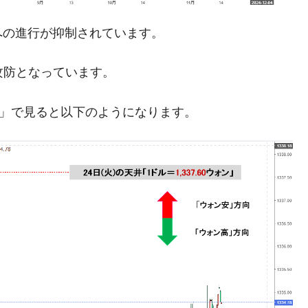
への進行が抑制されています。
模のAIデータセンター整備」⇒ だから無理だってば。
清算はほぼ終わった」
攻防となっています。
兆蒸発。
足」で見ると以下のようになります。
うキャンペーン」⇒ あの名物教授も登場！
さすぎ」では。
む。営業利益80.2％も減少
ットにぶん殴る法案」提出！⇒ クーパン問題は合衆国企業に対
暴落に他人事のような発言。
年2Qの業績「史上最高益」当期純利益は前年同期比13.4倍に。
危機 ⇒ 10.7兆では損が出るからできない。
術の塊！