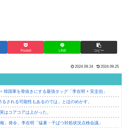
Pocket
LINE
コピー
2024.09.24
2024.09.25
⇒ 韓国軍を骨抜きにする最強タッグ「李在明 + 安圭伯」
吊るされる可能性もあるのでは」とほのめかす。
⇒ 実はコアコアは上がった。
警報」発令。李在明「猛暑・干ばつ対処状況点検会議」