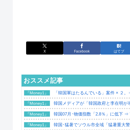
X
Facebook
はてブ
おススメ記事
「韓国軍はたるんでいる」案件 × ２。
『Money1』
韓国メディアが「韓国政府と李在明が
『Money1』
韓国07月･物価指数「2.8％」に低下 
『Money1』
韓国･猛暑でソウル市全域「猛暑重大
『Money1』