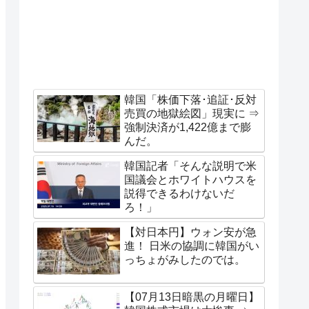
韓国「株価下落･追証･反対
売買の地獄絵図」現実に ⇒
強制決済が1,422億まで膨
んだ。
韓国記者「そんな説明で米
国議会とホワイトハウスを
説得できるわけないだ
ろ！」
【対日本円】ウォン安が急
進！ 日米の協調に韓国がい
っちょがみしたのでは。
【07月13日暗黒の月曜日】