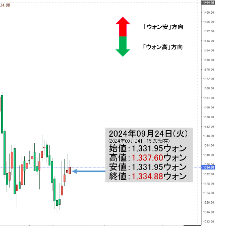
ない「50.5％」に上昇
れた ⇒ 国家が行った恐るべき株価操作であり、空前の国政
議活動」
⇒ 中国の過剰生産が世界を蝕む。
業種は全般的「不調」⇒ PSIが示す現況は決して良くない。
ン』1人当たり賠償10万ウォンを認定 ⇒ 総額3兆7,000億
DX」1番艦、2032年竣工と公示
の協調に韓国がいっちょがみしたのでは。
⇒ 実は韓国で『BYD』車は売れている。6カ月で対前年同期比
さっそく空港に詰めかけ「出て行け！」「極右勢力」のプラカー