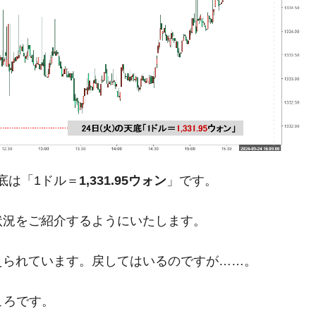
都道府県とは？
がもらえる賞金とは？
？
りそうなスーパーリーグとは？
高位だった選手とは？
底は「1ドル＝
1,331.95ウォン
」です。
打っている意外な選手とは？
状況をご紹介するようにいたします。
は？
えられています。戻してはいるのですが……。
ころです。