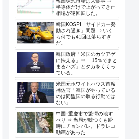
韓国株式市場は大惨事 ⇒
半導体だけで上がってきた
相場が逆回転した。
韓国KOSPI「サイドカー発
動され過ぎ」問題 ⇒ いく
ら何でも41回は落ちすぎ
だ。
韓国政府「米国のカツアゲ
に怯える」⇒ 「15％でまと
まるハズ」とタカをくくっ
ている。
米国元ホワイトハウス首席
補佐官「韓国がやっている
のは同盟国の取る行動では
ない」
中国･重慶市で驚愕の地す
べり ⇒ 当局が嘘つくも瞬
時にチョンバレ。ドラレコ
動画があった