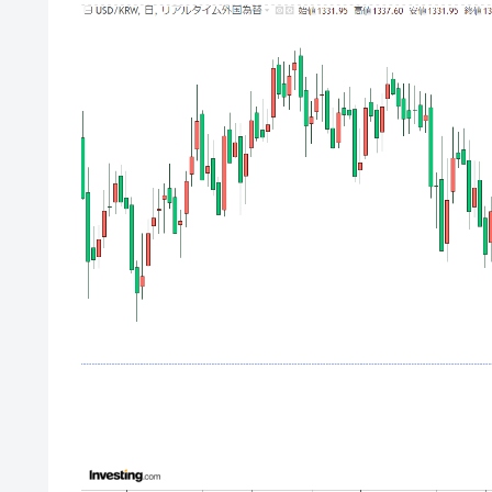
韓国･帰ってきた李在明。李在明を支持し
『Money1』
韓国大統領府ボンクラ政策室長が告発さ
『Money1』
壟断
韓国･警察職員が「丸刈りになって抗
『Money1』
中国だけが鉄鋼輸出を異常増加させる 
『Money1』
韓国製造業「半導体絶好調」のウラで他
『Money1』
【米韓激突案件】韓国消費者院が『クーパ
『Money1』
韓国で猛暑。南東部では干ばつ
『Money1』
韓国型イージス搭載の次世代駆逐艦「KD
『Money1』
【対日本円】ウォン安が急進！ 日米
『Money1』
韓国政府『BYD』車への補助金を全廃 
『Money1』
1.9倍！
在韓米国大使スティールが着韓！⇒ 
『Money1』