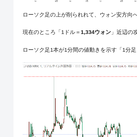
ドを掲げる「在韓反米勢力」
ローソク足の上が削られれて、ウォン安方向
韓国政府「2035年までに18.4GW規
『Money1』
JPモルガン「韓国レバレッジETFの
『Money1』
現在のところ「1ドル＝
1,334ウォン
」近辺の
韓国『国民年金公団』株価暴落で200
『Money1』
ローソク足1本が1分間の値動きを示す「1分
韓国政府「ニセＫ-ブランドを通報しよ
『Money1』
韓国「橋が落ちました」⇒ 耐久性「な
『Money1』
韓国鉄鋼最大手『POSCO』ズブズブ沈
『Money1』
米国下院「韓国の公務員個人をターゲ
『Money1』
する差別。許してはおかぬ
韓国ボンクラ政策室長･金容範、株価
『Money1』
韓国半導体『SKハイニックス』2026
『Money1』
韓国･加徳島新国際空港「またも暗礁」の
『Money1』
日本の誇る海洋資源調査船『白嶺』は先進技
Fact1