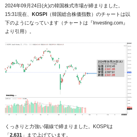
た。『起亜』は9台だけ
2024年09月24日(火)の韓国株式市場が締まりました。
韓国「信用赦免を何回やっても、何回やっ
『Money1』
15:31現在、
KOSPI
（韓国総合株価指数）のチャートは以
ても」⇒ 257万人赦免したのに60万人がまた延滞者に転
下のようになっています（チャートは『Investing.com』
落！
より引用）。
韓国K9専用砲弾･装薬自動供給装甲車両･珍
『Money1』
兵器「K10」が改良に乗り出す。
韓国「2026年07月の輸出入」絶好調。半導
『Money1』
体だけで410億ドル、輸出全体の41％もある
韓国･李在明「青年層の雇用状況が悪い。せ
『Money1』
や、若者に起業させよう」⇒ どんな雇用対策だソレ。
【韓国の外貨準備】2026年07月は4,279億ド
『Money1』
ル。外平債の発行「19.4億ドル」
韓国「ここは北朝鮮なのか。選管がサーバ
『Money1』
ーにウソのデータを入力したのは明白だ」
韓国･李在明さっそく不動産対策で浅薄な発
『Money1』
くっきりと力強い陽線で締まりました。KOSPIは
言。
「
2,631
」まで上げています。
韓国は「中国と同じく」投資に不適格な国