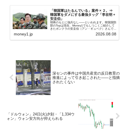
「韓国軍はたるんでいる」案件 × ２。⇒
韓国軍をダメにする最強タッグ「李在明 +
安圭伯」
弱将のもとに強兵なし――といわれます。韓国国防
部のTopは現在、Money1でもしつこくご紹介して
きたボンクラの安圭伯（アン・ギュベク）さんで
す。↑経済的無知蒙昧な李在明（イ・ジェミョン）
money1.jp
2026.08.08
さんと「韓国初の文官上がり」の国防部長官安圭伯
（アン...
深センの事件は中国共産党の反日教育の
推進によって引き起こされた――と指摘
されたくない
「ドルウォン」24日(火)夕刻・「1,334ウ
ォン」ウォン安方向が抑えられる