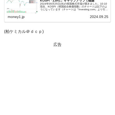
KOSPI「2,641」ギャップアップで陰線
2024年09月25日(水)の韓国株式市場が開きました。10:10
現在、KOSPI（韓国総合株価指数）のチャートは以下のよ
韓国『国民年金公団』株価暴落で200兆蒸
『Money1』
うになっています（チャートは『Investing.com』より引
用）。ギャップアップして始まりましたが、現在のところ
発。
陰...
money1.jp
2024.09.25
韓国政府「ニセＫ-ブランドを通報しようキ
『Money1』
ャンペーン」⇒ あの名物教授も登場！
(柏ケミカル＠ｄｃｐ)
韓国「橋が落ちました」⇒ 耐久性「なさす
『Money1』
ぎ」では。
広告
韓国鉄鋼最大手『POSCO』ズブズブ沈む。
『Money1』
営業利益80.2％も減少
日本の誇る海洋資源調査船『白嶺』は先進技術の
Fact1
塊！
夏の甲子園、優勝校を最も多く輩出している都道
Fact1
府県とは？
今話題の「楽天ライオンズ」とは？
Fact1
奇跡の毛色「白毛馬」とは？
Fact1
全て勝つといくら？ 競馬GI競走で勝利騎手がもら
Fact1