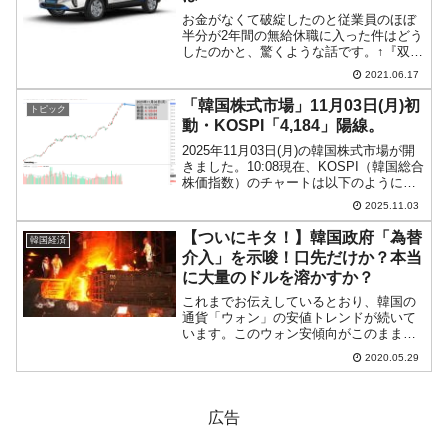
お金がなくて破綻したのと従業員のほぼ
半分が2年間の無給休職に入った件はどう
したのかと、驚くような話です。↑『双竜
自動車』プレスリリースにある新型電気
2021.06.17
自動車「コランドエモーション」破綻し
た法定管理下にある『双竜自動車』です
「韓国株式市場」11月03日(月)初
トピック
が、2021年06月...
動・KOSPI「4,184」陽線。
2025年11月03日(月)の韓国株式市場が開
きました。10:08現在、KOSPI（韓国総合
株価指数）のチャートは以下のようにな
っています（チャートは
2025.11.03
『Investing.com』より引用）。ギャップ
アップして始まり、現在のところ陽線で
【ついにキタ！】韓国政府「為替
韓国経済
す。...
介入」を示唆！口先だけか？本当
に大量のドルを溶かすか？
これまでお伝えしているとおり、韓国の
通貨「ウォン」の安値トレンドが続いて
います。このウォン安傾向がこのまま続
くことは韓国にとって大変にまずいので
2020.05.29
す。2020年05月29日、ついに韓国の洪楠
基（ホン・ナムギ）経済副首相兼企画財
政部長官が「為替...
広告