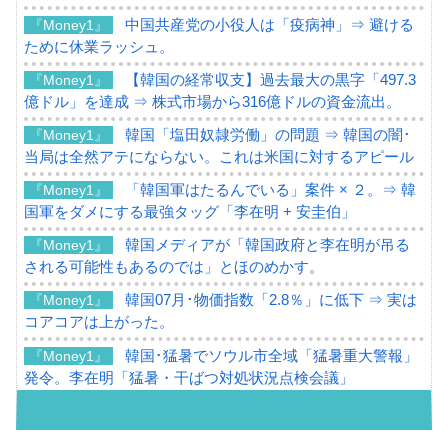
中国共産党の小役人は「疫病神」⇒ 避ける
『Money1』
ために休業ラッシュ。
【韓国の経常収支】過去最大の黒字「497.3
『Money1』
億ドル」を達成 ⇒ 株式市場から316億ドルの資金流出。
韓国「塩田奴隷労働」の問題 ⇒ 韓国の闇･
『Money1』
当局は全然アテにならない。これは米国に対するアピール
「韓国軍はたるんでいる」案件 × ２。⇒ 韓
『Money1』
国軍をダメにする最強タッグ「李在明 + 安圭伯」
韓国メディアが「韓国政府と李在明が吊る
『Money1』
される可能性もあるのでは」とほのめかす。
韓国07月･物価指数「2.8％」に低下 ⇒ 実は
『Money1』
コアコアは上がった。
韓国･猛暑でソウル市全域「猛暑重大警報」
『Money1』
発令。李在明「猛暑・干ばつ対処状況点検会議」
【日本市場再挑戦中】韓国『現代自動車』
『Money1』
07月販売台数は去年のほぼ半分「71台」しか売れなかっ