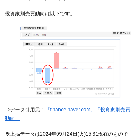
『Money1』
だ。
投資家別売買動向は以下です。
『韓国銀行』が「金の保有量を増やしま
『Money1』
す」⇒「金を経由するドル入手」手段ではないのか？
韓国･外為取引量「1日当たり1,214.4億ド
『Money1』
ル」まで拡大 ⇒ 海外資金の動きに強く左右される状態
韓国･帰ってきた李在明。李在明を支持しな
『Money1』
い「50.5％」に上昇
韓国大統領府ボンクラ政策室長が告発され
『Money1』
た ⇒ 国家が行った恐るべき株価操作であり、空前の国政壟
断
韓国･警察職員が「丸刈りになって抗議活
『Money1』
動」
⇒データ引用元：
『finance.naver.com』「投資家別売買
中国だけが鉄鋼輸出を異常増加させる ⇒ 中
『Money1』
国の過剰生産が世界を蝕む。
動向」
韓国製造業「半導体絶好調」のウラで他業
『Money1』
※
上掲データは2024年09月24日(火)15:31現在のもので
種は全般的「不調」⇒ PSIが示す現況は決して良くない。