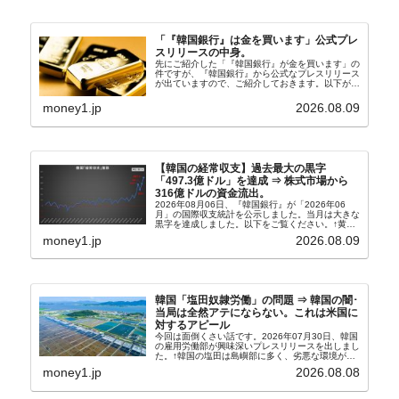
「『韓国銀行』は金を買います」公式プレ
スリリースの中身。
先にご紹介した「『韓国銀行』が金を買います」の
件ですが、『韓国銀行』から公式なプレスリリース
が出ていますので、ご紹介しておきます。以下が全
文和訳です。表題：韓国銀行、国内生産金の買い入
れ協力体制を構築□『韓国銀行』は、国内生産金の
money1.jp
2026.08.09
買い入れに...
【韓国の経常収支】過去最大の黒字
「497.3億ドル」を達成 ⇒ 株式市場から
316億ドルの資金流出。
2026年08月06日、『韓国銀行』が「2026年06
月」の国際収支統計を公示しました。当月は大きな
黒字を達成しました。以下をご覧ください。↑黄色
の傾向ペンでフォーカスしているのが2026年06月
money1.jp
2026.08.09
の経常収支です。2026年06月貿易収支：4...
韓国「塩田奴隷労働」の問題 ⇒ 韓国の闇･
当局は全然アテにならない。これは米国に
対するアピール
今回は面倒くさい話です。2026年07月30日、韓国
の雇用労働部が興味深いプレスリリースを出しまし
た。↑韓国の塩田は島嶼部に多く、劣悪な環境が一
般に見られることが少ないため、事件の発覚を妨げ
money1.jp
2026.08.08
たといわれます（後述）。これは、いわゆる「塩田
奴隷...