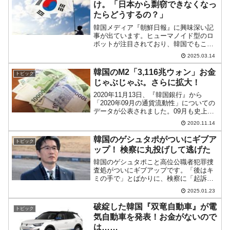
け。「日本から剽窃できなくなっ
たらどうするの？」
韓国メディア『朝鮮日報』に興味深い記
事が出ています。ヒューマノイド型のロ
ボットが注目されており、韓国でもこれ
からは「これだ」という話があります。
2025.03.14
『SKグループ』の崔泰源（チェ・テウォ
ン）会長が例によって「注力する」と発
韓国のM2「3,116兆ウォン」お金
トピック
言したりしています。↑...
じゃぶじゃぶ。さらに拡大！
2020年11月13日、『韓国銀行』から
「2020年09月の通貨流動性」についての
データが公表されました。09月も史上最
高を更新し、M2（至極簡単にいえば市中
2020.11.14
にあるお金の量を示します）は「3,115兆
ウォン」まできました。前月比で「約14
韓国のゲシュタポがついにギブア
トピック
兆...
ップ！ 検察に丸投げして逃げた
韓国のゲシュタポこと高位公職者犯罪捜
査処がついにギブアップです。「後はキ
ミの手で」とばかりに、検察に「起訴し
てね」と丸投げして逃げました。2025年
2025.01.23
01月23日、高位公職者犯罪捜査処は「尹
錫悦（ユン・ソギョル）大統領の内乱首
破綻した韓国『双竜自動車』が電
トピック
謀・職権乱用、権...
気自動車を発表！お金がないので
は……