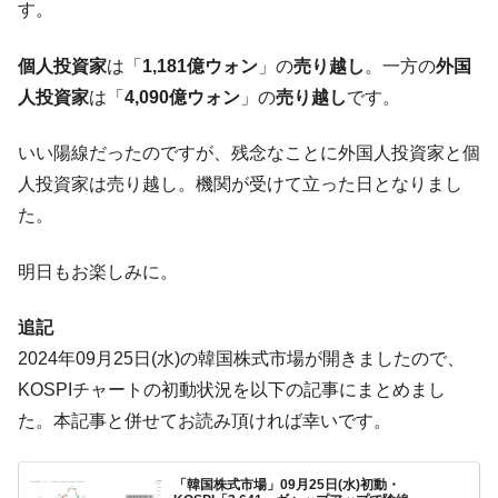
す。
【米韓激突案件】韓国消費者院が『クーパ
『Money1』
ン』1人当たり賠償10万ウォンを認定 ⇒ 総額3兆7,000億
個人投資家
は「
1,181億ウォン
」の
売り越し
。一方の
外国
韓国で猛暑。南東部では干ばつ
『Money1』
人投資家
は「
4,090億ウォン
」の
売り越し
です。
韓国型イージス搭載の次世代駆逐艦
『Money1』
「KDDX」1番艦、2032年竣工と公示
いい陽線だったのですが、残念なことに外国人投資家と個
【対日本円】ウォン安が急進！ 日米の協調
『Money1』
人投資家は売り越し。機関が受けて立った日となりまし
に韓国がいっちょがみしたのでは。
た。
韓国政府『BYD』車への補助金を全廃 ⇒ 実
『Money1』
は韓国で『BYD』車は売れている。6カ月で対前年同期比
明日もお楽しみに。
1.9倍！
在韓米国大使スティールが着韓！⇒ さっそ
『Money1』
追記
く空港に詰めかけ「出て行け！」「極右勢力」のプラカー
2024年09月25日(水)の韓国株式市場が開きましたので、
ドを掲げる「在韓反米勢力」
KOSPIチャートの初動状況を以下の記事にまとめまし
韓国政府「2035年までに18.4GW規模のAIデ
『Money1』
た。本記事と併せてお読み頂ければ幸いです。
ータセンター整備」⇒ だから無理だってば。
JPモルガン「韓国レバレッジETFの清算は
『Money1』
「韓国株式市場」09月25日(水)初動・
ほぼ終わった」