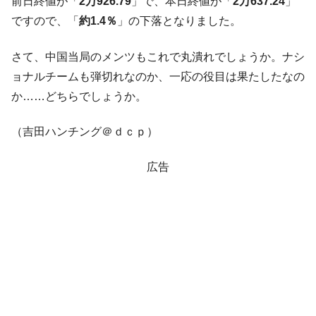
前日終値が「
2万926.79
」で、本日終値が「
2万637.24
」
韓国政府「2035年までに18.4GW規模のAIデ
『Money1』
ですので、「
約1.4％
」の下落となりました。
ータセンター整備」⇒ だから無理だってば。
JPモルガン「韓国レバレッジETFの清算は
『Money1』
さて、中国当局のメンツもこれで丸潰れでしょうか。ナシ
ほぼ終わった」
ョナルチームも弾切れなのか、一応の役目は果たしたなの
韓国『国民年金公団』株価暴落で200兆蒸
『Money1』
か……どちらでしょうか。
発。
韓国政府「ニセＫ-ブランドを通報しようキ
『Money1』
（吉田ハンチング＠ｄｃｐ）
ャンペーン」⇒ あの名物教授も登場！
韓国「橋が落ちました」⇒ 耐久性「なさす
『Money1』
広告
ぎ」では。
韓国鉄鋼最大手『POSCO』ズブズブ沈む。
『Money1』
営業利益80.2％も減少
米国下院「韓国の公務員個人をターゲット
『Money1』
にぶん殴る法案」提出！⇒ クーパン問題は合衆国企業に対
する差別。許してはおかぬ
韓国ボンクラ政策室長･金容範、株価暴落に
『Money1』
他人事のような発言。