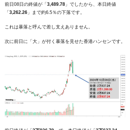
前日08日の終値が「
3,489.78
」でしたから、本日終値
国の過剰生産が世界を蝕む。
「
3,262.26
」まで約6.5％の下落です。
韓国製造業「半導体絶好調」のウラで他業
『Money1』
種は全般的「不調」⇒ PSIが示す現況は決して良くない。
これは暴落と呼んで差し支えありません。
【米韓激突案件】韓国消費者院が『クーパ
『Money1』
ン』1人当たり賠償10万ウォンを認定 ⇒ 総額3兆7,000億
次に前日に「大」が付く暴落を見せた香港ハンセンです。
韓国で猛暑。南東部では干ばつ
『Money1』
韓国型イージス搭載の次世代駆逐艦
『Money1』
「KDDX」1番艦、2032年竣工と公示
【対日本円】ウォン安が急進！ 日米の協調
『Money1』
に韓国がいっちょがみしたのでは。
韓国政府『BYD』車への補助金を全廃 ⇒ 実
『Money1』
は韓国で『BYD』車は売れている。6カ月で対前年同期比
1.9倍！
在韓米国大使スティールが着韓！⇒ さっそ
『Money1』
く空港に詰めかけ「出て行け！」「極右勢力」のプラカー
ドを掲げる「在韓反米勢力」