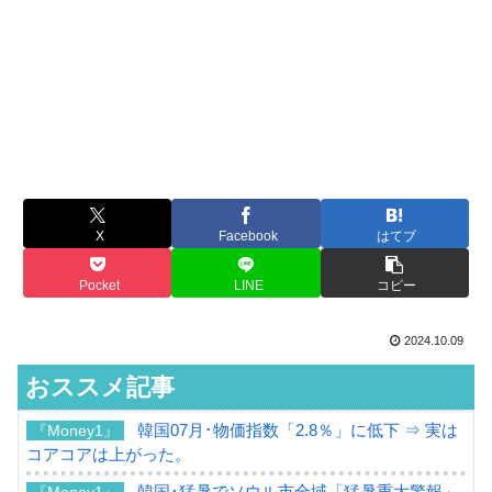
X
Facebook
はてブ
Pocket
LINE
コピー
2024.10.09
おススメ記事
韓国07月･物価指数「2.8％」に低下 ⇒ 実は
『Money1』
コアコアは上がった。
韓国･猛暑でソウル市全域「猛暑重大警報」
『Money1』