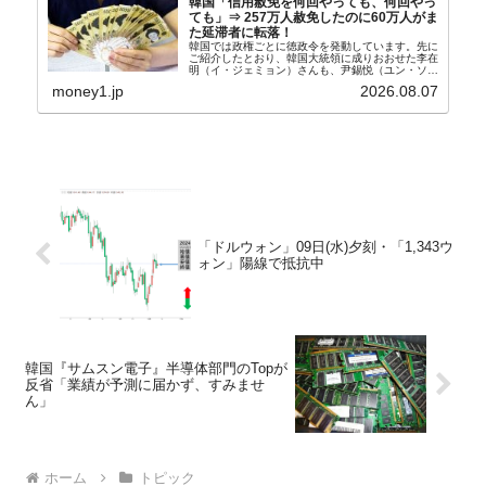
韓国「信用赦免を何回やっても、何回やっ
ても」⇒ 257万人赦免したのに60万人がま
た延滞者に転落！
韓国では政権ごとに徳政令を発動しています。先に
ご紹介したとおり、韓国大統領に成りおおせた李在
明（イ・ジェミョン）さんも、尹錫悦（ユン・ソギ
ョル）前政権が行った――「新出発基金」をバッド
money1.jp
2026.08.07
バンクにして不良債権の買い取りを行い、分割償還
や元利減免...
「ドルウォン」09日(水)夕刻・「1,343ウ
ォン」陽線で抵抗中
韓国『サムスン電子』半導体部門のTopが
反省「業績が予測に届かず、すみませ
ん」
ホーム
トピック