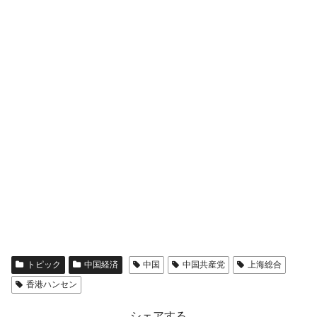
える賞金とは？
平成仮面ライダーの意外すぎるモチーフとは？
Fact1
発表から2日で大崩壊、鳴かず飛ばずに終わりそう
Fact1
なスーパーリーグとは？
日本人マスターズ挑戦の歴史。松山以前に最高位
Fact1
だった選手とは？
甲子園通算本塁打、最多の清原に次いで多く打っ
Fact1
ている意外な選手とは？
セレクトセールの高額取引馬が稼いだ金額とは？
Fact1
トピック
中国経済
中国
中国共産党
上海総合
香港ハンセン
シェアする