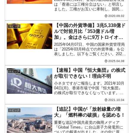
は「香港には三権分立はない」と明言し
ました。三権がお互いに牽制し、国民の
自由・権利を守るという近代国家の基本
2020.09.02
理念を守るつもりがないことを明確にし
たのです。ことの起こりは、高等学校の
【中国の外貨準備】3兆5,338億ド
トピック
一般教育の教科書...
ルで対前月比「353億ドル増
加」。金はさらに9万トロイオン
ス積んだ
2025年04月07日、中国の国家外貨管理局
は「2025年03月時点での外貨準備」を公
表しました。以下をご覧ください。2025
年03月外汇储备……3兆2,406.65億ドル
2025.04.08
(Foreign currency reserves)対前月比：
+1...
【速報】中国『恒大集団』の株式
トピック
が取引できない！理由不明
小ネタですがご報告します。2021年10月
04日(月)、香港市場で中国『恒大集団』
の株式が取引できなくなっています。
↑『恒大集団』の株式チャート。2021年
2021.10.04
10月04日のローソク足は表示されない10
月01日(金)は国慶節で休場だったのです
【追記】中国が「放射線量の増
トピック
が...
大」「燃料棒の破損」を認める！
重要な追記中国共産党の御用メディア
『Global Times』に台山原子力発電所に
ついての報道が出ました。その中に原発