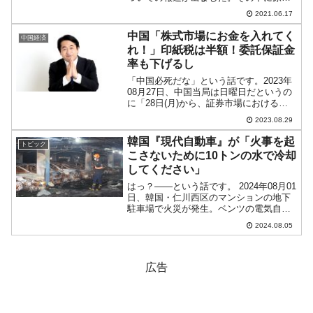
周辺の線量のデータがあります。それに
2021.06.17
よれば「155nGy／h」とのこと。2020年
第4四半期は「10月：157.2nGy／...
中国「株式市場にお金を入れてく
中国経済
れ！」印紙税は半額！委託保証金
率も下げるし
「中国必死だな」という話です。2023年
08月27日、中国当局は日曜日だというの
に「28日(月)から、証券市場における取
り引きについて印紙税を半額にする」と
2023.08.29
いう発表を行いました（以下がプレスリ
リース）。↑Googleの自動翻訳なので日
韓国『現代自動車』が「火事を起
トピック
本語が...
こさないために10トンの水で冷却
してください」
はっ？――という話です。 2024年08月01
日、韓国・仁川西区のマンションの地下
駐車場で火災が発生。ベンツの電気自動
車が火元でしたが、約140台が被害を受け
2024.08.05
るという大火事となりました。↑爆発の瞬
間を捉えた監視カメラの画像（GIFを再
生でき...
広告