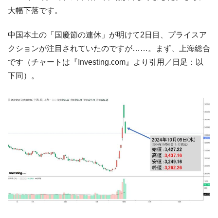
ーにウソのデータを入力したのは明白だ」
大幅下落です。
韓国･李在明さっそく不動産対策で浅薄な発
『Money1』
言。
中国本土の「国慶節の連休」が明けて2日目、プライスア
韓国は「中国と同じく」投資に不適格な国
『Money1』
クションが注目されていたのですが……。まず、上海総合
だ。
です（チャートは『Investing.com』より引用／日足：以
『韓国銀行』が「金の保有量を増やしま
『Money1』
下同）。
す」⇒「金を経由するドル入手」手段ではないのか？
韓国･外為取引量「1日当たり1,214.4億ド
『Money1』
ル」まで拡大 ⇒ 海外資金の動きに強く左右される状態
韓国･帰ってきた李在明。李在明を支持しな
『Money1』
い「50.5％」に上昇
韓国大統領府ボンクラ政策室長が告発され
『Money1』
た ⇒ 国家が行った恐るべき株価操作であり、空前の国政壟
断
韓国･警察職員が「丸刈りになって抗議活
『Money1』
動」
中国だけが鉄鋼輸出を異常増加させる ⇒ 中
『Money1』