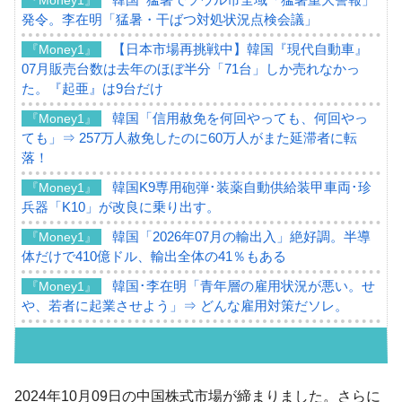
発令。李在明「猛暑・干ばつ対処状況点検会議」
【日本市場再挑戦中】韓国『現代自動車』
『Money1』
07月販売台数は去年のほぼ半分「71台」しか売れなかっ
た。『起亜』は9台だけ
韓国「信用赦免を何回やっても、何回やっ
『Money1』
ても」⇒ 257万人赦免したのに60万人がまた延滞者に転
落！
韓国K9専用砲弾･装薬自動供給装甲車両･珍
『Money1』
兵器「K10」が改良に乗り出す。
韓国「2026年07月の輸出入」絶好調。半導
『Money1』
体だけで410億ドル、輸出全体の41％もある
韓国･李在明「青年層の雇用状況が悪い。せ
『Money1』
や、若者に起業させよう」⇒ どんな雇用対策だソレ。
【韓国の外貨準備】2026年07月は4,279億ド
『Money1』
ル。外平債の発行「19.4億ドル」
韓国「ここは北朝鮮なのか。選管がサーバ
『Money1』
2024年10月09日の中国株式市場が締まりました。さらに