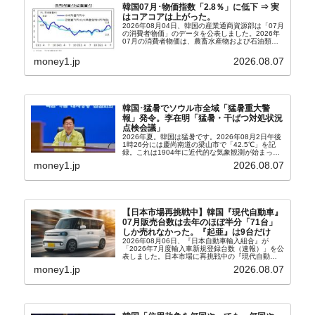
韓国07月･物価指数「2.8％」に低下 ⇒ 実
はコアコアは上がった。
2026年08月04日、韓国の産業通商資源部は「07月
の消費者物価」のデータを公表しました。2026年
07月の消費者物価は、農畜水産物および石油類の
上昇率が鈍化したことなどにより、前年同月比
2.8％上昇（06月は3.2％）となり、上昇率は前...
money1.jp
2026.08.07
韓国･猛暑でソウル市全域「猛暑重大警
報」発令。李在明「猛暑・干ばつ対処状況
点検会議」
2026年夏。韓国は猛暑です。2026年08月2日午後
1時26分には慶尚南道の梁山市で「42.5℃」を記
録。これは1904年に近代的な気象観測が始まって
以来の韓国史上最高気温です。08月04日には、ソ
money1.jp
2026.08.07
ウル市全域への「猛暑重大警報」が発令され...
【日本市場再挑戦中】韓国『現代自動車』
07月販売台数は去年のほぼ半分「71台」
しか売れなかった。『起亜』は9台だけ
2026年08月06日、『日本自動車輸入組合』が
「2026年7月度輸入車新規登録台数（速報）」を公
表しました。日本市場に再挑戦中の『現代自動
車』、また日本市場を攻略したい『BYD』の販売
money1.jp
2026.08.07
台数はこの中に捉えられているはずです。先月から
は韓国の...