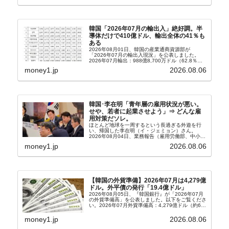
韓国「2026年07月の輸出入」絶好調。半
導体だけで410億ドル、輸出全体の41％も
ある
2026年08月01日、韓国の産業通商資源部が
「2026年07月の輸出入現況」を公表しました。
2026年07月輸出：988億8,700万ドル（62.8％）
輸入：685億6,300万ドル（26.5％）貿易収支：
money1.jp
2026.08.06
303億2,400万ドル2026...
韓国･李在明「青年層の雇用状況が悪い。
せや、若者に起業させよう」⇒ どんな雇
用対策だソレ。
ほとんど地球を一周するという長過ぎる外遊を行
い、帰国した李在明（イ・ジェミョン）さん。
2026年08月04日、業務報告（雇用労働部、中小ベ
ンチャー企業部、公正取引委員会）を主催。この席
money1.jp
2026.08.06
上、韓国大統領に成りおおせた李在明（イ・ジェミ
ョン）さん...
【韓国の外貨準備】2026年07月は4,279億
ドル。外平債の発行「19.4億ドル」
2026年08月05日、『韓国銀行』が「2026年07月
の外貨準備高」を公表しました。以下をご覧くださ
い。2026年07月外貨準備高：4,279億ドル（約67
兆4,456億円）※前月比：+6億ドル＜＜内訳＞＞
⇒Securities：3,80...
money1.jp
2026.08.06