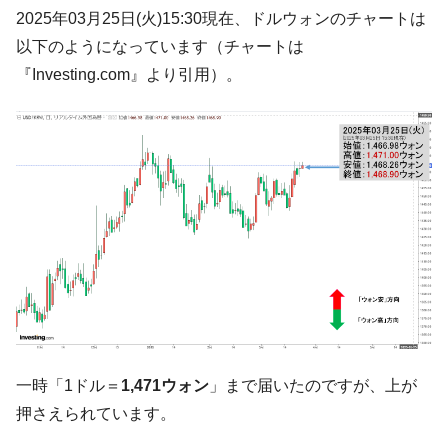
韓国･帰ってきた李在明。李在明を支持しな
2025年03月25日(火)15:30現在、ドルウォンのチャートは
『Money1』
い「50.5％」に上昇
以下のようになっています（チャートは
韓国大統領府ボンクラ政策室長が告発され
『Money1』
『Investing.com』より引用）。
た ⇒ 国家が行った恐るべき株価操作であり、空前の国政壟
断
韓国･警察職員が「丸刈りになって抗議活
『Money1』
動」
中国だけが鉄鋼輸出を異常増加させる ⇒ 中
『Money1』
国の過剰生産が世界を蝕む。
韓国製造業「半導体絶好調」のウラで他業
『Money1』
種は全般的「不調」⇒ PSIが示す現況は決して良くない。
【米韓激突案件】韓国消費者院が『クーパ
『Money1』
ン』1人当たり賠償10万ウォンを認定 ⇒ 総額3兆7,000億
韓国で猛暑。南東部では干ばつ
『Money1』
一時「1ドル＝
1,471ウォン
」まで届いたのですが、上が
韓国型イージス搭載の次世代駆逐艦
『Money1』
押さえられています。
「KDDX」1番艦、2032年竣工と公示