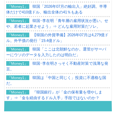
韓国「2026年07月の輸出入」絶好調。半導
『Money1』
体だけで410億ドル、輸出全体の41％もある
韓国･李在明「青年層の雇用状況が悪い。せ
『Money1』
や、若者に起業させよう」⇒ どんな雇用対策だソレ。
【韓国の外貨準備】2026年07月は4,279億ド
『Money1』
ル。外平債の発行「19.4億ドル」
韓国「ここは北朝鮮なのか。選管がサーバ
『Money1』
ーにウソのデータを入力したのは明白だ」
韓国･李在明さっそく不動産対策で浅薄な発
『Money1』
言。
韓国は「中国と同じく」投資に不適格な国
『Money1』
だ。
『韓国銀行』が「金の保有量を増やしま
『Money1』
す」⇒「金を経由するドル入手」手段ではないのか？
韓国･外為取引量「1日当たり1,214.4億ド
『Money1』
ル」まで拡大 ⇒ 海外資金の動きに強く左右される状態