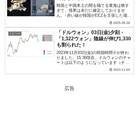
韓国と中国本土の間を隔てる黄海は狭す
ぎて、境界は未だに確定しておりませ
ん。↑赤い線が韓国がEEZを主張した場合
の韓国側EEZ。青い線が中国がEEZを主
2025.06.28
張した場合の中国側EEZ。すべての国家
は12海里（1海里は1.852km）の領海と
「ドルウォン」03日(金)夕刻・
トピック
200海...
「1,322ウォン」陰線が伸び1,330
も割られた！
2023年11月03日(金)の韓国時間※が終わ
りました。15:30現在、ドルウォンのチャ
ートは以下のようになっています（チャ
ートは『Investing.com』より引用）。陰
2023.11.03
線が長くなりました。「1ドル＝1,330ウ
ォン」を割って、「1,3...
広告