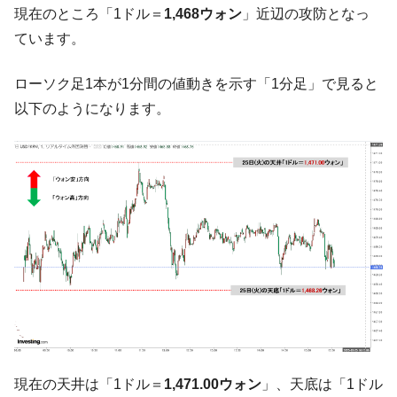
【対日本円】ウォン安が急進！ 日米の協調
『Money1』
現在のところ「1ドル＝
1,468ウォン
」近辺の攻防となっ
に韓国がいっちょがみしたのでは。
ています。
韓国政府『BYD』車への補助金を全廃 ⇒ 実
『Money1』
は韓国で『BYD』車は売れている。6カ月で対前年同期比
ローソク足1本が1分間の値動きを示す「1分足」で見ると
1.9倍！
以下のようになります。
在韓米国大使スティールが着韓！⇒ さっそ
『Money1』
く空港に詰めかけ「出て行け！」「極右勢力」のプラカー
ドを掲げる「在韓反米勢力」
韓国政府「2035年までに18.4GW規模のAIデ
『Money1』
ータセンター整備」⇒ だから無理だってば。
JPモルガン「韓国レバレッジETFの清算は
『Money1』
ほぼ終わった」
韓国『国民年金公団』株価暴落で200兆蒸
『Money1』
発。
韓国政府「ニセＫ-ブランドを通報しようキ
『Money1』
ャンペーン」⇒ あの名物教授も登場！
現在の天井は「1ドル＝
1,471.00ウォン
」、天底は「1ドル
韓国「橋が落ちました」⇒ 耐久性「なさす
『Money1』