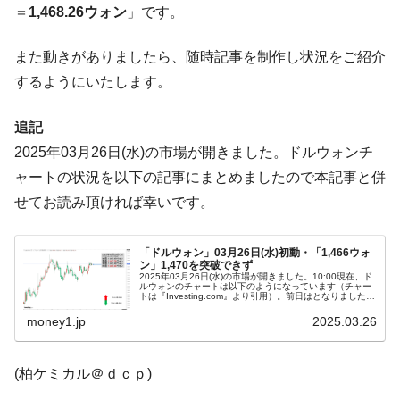
＝
1,468.26ウォン
」です。
ぎ」では。
韓国鉄鋼最大手『POSCO』ズブズブ沈む。
『Money1』
また動きがありましたら、随時記事を制作し状況をご紹介
営業利益80.2％も減少
するようにいたします。
米国下院「韓国の公務員個人をターゲット
『Money1』
にぶん殴る法案」提出！⇒ クーパン問題は合衆国企業に対
追記
する差別。許してはおかぬ
2025年03月26日(水)の市場が開きました。ドルウォンチ
韓国ボンクラ政策室長･金容範、株価暴落に
『Money1』
ャートの状況を以下の記事にまとめましたので本記事と併
他人事のような発言。
せてお読み頂ければ幸いです。
韓国半導体『SKハイニックス』2026年2Qの
『Money1』
業績「史上最高益」当期純利益は前年同期比13.4倍に。
「ドルウォン」03月26日(水)初動・「1,466ウォ
韓国･加徳島新国際空港「またも暗礁」の危
『Money1』
ン」1,470を突破できず
2025年03月26日(水)の市場が開きました。10:00現在、ド
機 ⇒ 10.7兆では損が出るからできない。
ルウォンのチャートは以下のようになっています（チャー
トは『Investing.com』より引用）。前日はとなりました
が、本日は現在のところ陽線。現「1ドル＝1,466ウォ
【速報】韓国株式市場の暴落・本日07月29
『Money1』
ン」...
money1.jp
2025.03.26
日(水)もサイドカー・サーキットブレイカーの二段コンボ
発動！
(柏ケミカル＠ｄｃｐ)
IT産業は人を雇用する効果は低い。全産業の
『Money1』
半分未満しか雇用を生まない