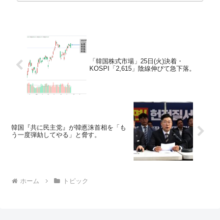
「韓国株式市場」25日(火)決着・
KOSPI「2,615」陰線伸びて急下落。
韓国『共に民主党』が韓悳洙首相を「も
う一度弾劾してやる」と脅す。
ホーム
トピック