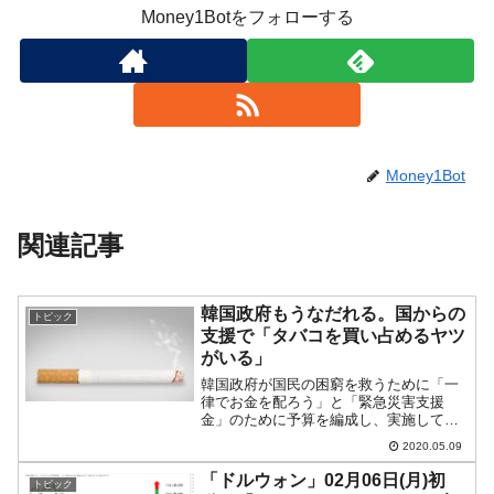
Money1Botをフォローする
Money1Bot
関連記事
韓国政府もうなだれる。国からの
トピック
支援で「タバコを買い占めるヤツ
がいる」
韓国政府が国民の困窮を救うために「一
律でお金を配ろう」と「緊急災害支援
金」のために予算を編成し、実施してい
ます。先にご紹介しましたが、これには
2020.05.09
地方自治体も財源を提供しているのです
が、地方の活性化に役立つようにと割り
「ドルウォン」02月06日(月)初
トピック
引き商品券を配っています。...