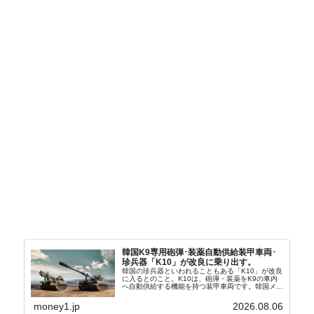
韓国K9専用砲弾･装薬自動供給装甲車両･
珍兵器「K10」が改良に乗り出す。
韓国の珍兵器といわれることもある「K10」が改良
に入るとのこと。K10は、砲弾・装薬をK9の車内
へ自動供給する機能を持つ装甲車両です。韓国メデ
ィア『Chosun Biz』が報じていますので、同記事
から以下に一部を引きます。2005年に初めて...
money1.jp
2026.08.06