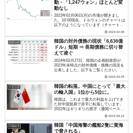
動・「1,247ウォン」ほとんど変
動なし
2023年02月06日(月)の市場が開きまし
た。10:00現在、ドルウォンのチャートは
以下のようになっています（チャートは
『Investing.com』より引用）。新しい週
2023.02.06
が始まりましたが、ローソク足の実体部
分がまだほとんどありません。現在...
韓国の対外債務の現状「6,636億
トピック
ドル」短期 ⇒ 長期債務に切り替
えて凌ぐ
2024年02月27日、韓国の企画財政部が、
2023年末時点の対外債権・債務の現況を
公表しました。以下をご覧ください。⇒
参照・引用元：『韓国 企画財政部』公式
2024.03.05
サイト「2023年末の対外債権・債務動
向」2023年末時点で韓国の対外債務は
韓国の転落。中国にとって「最大
トピック
「6,...
の輸入国」1位から5位に。
韓国は、これまで最大の利益を上げてき
た対中国貿易で赤字に転落しています。
2022年はギリギリの黒字（通関ベースの
貿易収支黒字）で回ったのですが、2023
2023.08.22
年は赤字に転落。Money1でも何度もご紹
介しているとおり、ここまで回復の兆し
韓国「中国海警の艦船2隻に黄海
中国経済
は見えませ...
で脅される」