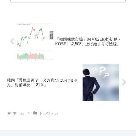
や元利減免...
「韓国株式市場」04月02日(水)初動・
KOSPI「2,508」上げ始まりで陰線。
韓国「景気回復？」ヌカ喜びはいけませ
ん。対前年比「-21％」
ホーム
ドルウォン