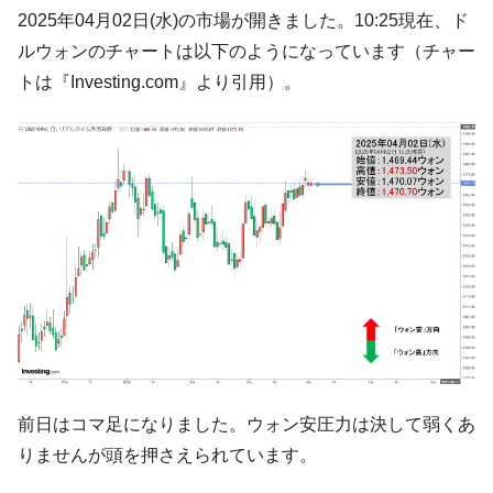
韓国「ここは北朝鮮なのか。選管がサーバ
『Money1』
2025年04月02日(水)の市場が開きました。10:25現在、ド
ーにウソのデータを入力したのは明白だ」
ルウォンのチャートは以下のようになっています（チャー
韓国･李在明さっそく不動産対策で浅薄な発
『Money1』
トは『Investing.com』より引用）。
言。
韓国は「中国と同じく」投資に不適格な国
『Money1』
だ。
『韓国銀行』が「金の保有量を増やしま
『Money1』
す」⇒「金を経由するドル入手」手段ではないのか？
韓国･外為取引量「1日当たり1,214.4億ド
『Money1』
ル」まで拡大 ⇒ 海外資金の動きに強く左右される状態
韓国･帰ってきた李在明。李在明を支持しな
『Money1』
い「50.5％」に上昇
韓国大統領府ボンクラ政策室長が告発され
『Money1』
た ⇒ 国家が行った恐るべき株価操作であり、空前の国政壟
断
前日はコマ足になりました。ウォン安圧力は決して弱くあ
りませんが頭を押さえられています。
韓国･警察職員が「丸刈りになって抗議活
『Money1』
動」