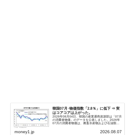
韓国07月･物価指数「2.8％」に低下 ⇒ 実
はコアコアは上がった。
2026年08月04日、韓国の産業通商資源部は「07月
の消費者物価」のデータを公表しました。2026年
07月の消費者物価は、農畜水産物および石油類の
上昇率が鈍化したことなどにより、前年同月比
2.8％上昇（06月は3.2％）となり、上昇率は前...
money1.jp
2026.08.07