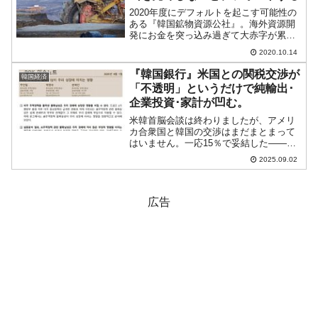
2020年度にデフォルトを起こす可能性の
ある『韓国鉱物資源公社』。海外資源開
発にお金を突っ込み過ぎて大赤字が累積
しており、早急に資金調達を行わないと
2020.10.14
飛びます。そのため『韓国鉱物資源公
社』は資産を売却する方向で動いていま
『韓国銀行』米国との関税交渉が
韓国経済
すが、「宝の山」をなぜ...
「不透明」というだけで純輸出･
企業投資･家計が凹む。
米韓首脳会談は終わりましたが、アメリ
カ合衆国と韓国の交渉はまだまとまって
はいません。一応15％で妥結した――と
はなっているのですが、それでFIXしたと
2025.09.02
いう確認がとれません。文書化もされて
いないのですが、韓国大統領室は「文書
化する必要もないほ...
広告