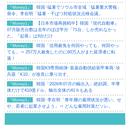
韓国･猛暑でソウル市全域「猛暑重大警報」
『Money1』
発令。李在明「猛暑・干ばつ対処状況点検会議」
【日本市場再挑戦中】韓国『現代自動車』
『Money1』
07月販売台数は去年のほぼ半分「71台」しか売れなかっ
た。『起亜』は9台だけ
韓国「信用赦免を何回やっても、何回やっ
『Money1』
ても」⇒ 257万人赦免したのに60万人がまた延滞者に転
落！
韓国K9専用砲弾･装薬自動供給装甲車両･珍
『Money1』
兵器「K10」が改良に乗り出す。
韓国「2026年07月の輸出入」絶好調。半導
『Money1』
体だけで410億ドル、輸出全体の41％もある
韓国･李在明「青年層の雇用状況が悪い。せ
『Money1』
や、若者に起業させよう」⇒ どんな雇用対策だソレ。
【韓国の外貨準備】2026年07月は4,279億ド
『Money1』
ル。外平債の発行「19.4億ドル」