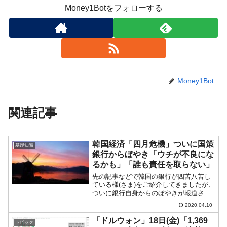
Money1Botをフォローする
Money1Bot
関連記事
韓国経済「四月危機」ついに国策
基礎知識
銀行からぼやき「ウチが不良にな
るかも」「誰も責任を取らない」
先の記事などで韓国の銀行が四苦八苦し
ている様(さま)をご紹介してきましたが、
ついに銀行自身からのぼやきが報道され
るに至りました。『朝鮮日報』2020年04
2020.04.10
月10日の記事から以下に引用します。
（前略）国策銀行である産業銀行の役職
「ドルウォン」18日(金)「1,369
トピック
員は、最近コロ...