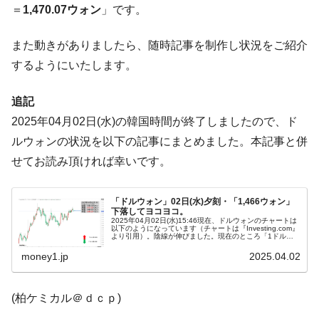
ドを掲げる「在韓反米勢力」
＝
1,470.07ウォン
」です。
韓国政府「2035年までに18.4GW規模のAIデ
『Money1』
ータセンター整備」⇒ だから無理だってば。
また動きがありましたら、随時記事を制作し状況をご紹介
するようにいたします。
JPモルガン「韓国レバレッジETFの清算は
『Money1』
ほぼ終わった」
追記
韓国『国民年金公団』株価暴落で200兆蒸
『Money1』
発。
2025年04月02日(水)の韓国時間が終了しましたので、ド
ルウォンの状況を以下の記事にまとめました。本記事と併
韓国政府「ニセＫ-ブランドを通報しようキ
『Money1』
ャンペーン」⇒ あの名物教授も登場！
せてお読み頂ければ幸いです。
韓国「橋が落ちました」⇒ 耐久性「なさす
『Money1』
ぎ」では。
「ドルウォン」02日(水)夕刻・「1,466ウォン」
下落してヨコヨコ。
2025年04月02日(水)15:46現在、ドルウォンのチャートは
韓国鉄鋼最大手『POSCO』ズブズブ沈む。
『Money1』
以下のようになっています（チャートは『Investing.com』
より引用）。陰線が伸びました。現在のところ「1ドル＝
営業利益80.2％も減少
1,466ウォン」近辺の攻防となっています。ローソク足1...
money1.jp
2025.04.02
米国下院「韓国の公務員個人をターゲット
『Money1』
にぶん殴る法案」提出！⇒ クーパン問題は合衆国企業に対
する差別。許してはおかぬ
(柏ケミカル＠ｄｃｐ)
韓国ボンクラ政策室長･金容範、株価暴落に
『Money1』