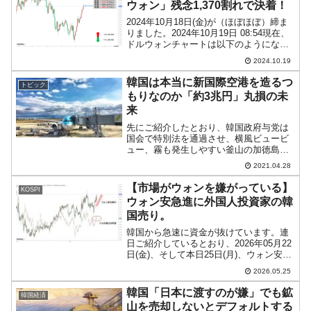
ウォン」残念1,370割れで決着！
2024年10月18日(金)が（ほぼほぼ）締ま
りました。2024年10月19日 08:54現在、
ドルウォンチャートは以下のようになっ
ています（チャートは『Investing.com』
2024.10.19
より引用：以下同）。これからローソク
足の調整が入るかもしれ...
韓国は本当に新国際空港を造るつ
トピック
もりなのか「約3兆円」丸損の未
来
先にご紹介したとおり、韓国政府与党は
国会で特別法を通過させ、横風ビュービ
ュー、霧も発生しやすい釜山の加徳島に
新国際空港を造ることを決めてしまいま
2021.04.28
した。国土交通部の試算によれば、「加
徳島新国際空港」総事業費12兆8,000億～
【市場がウォンを嫌がっている】
KOSPI
28兆6,000...
ウォン安急進に外国人投資家の韓
国売り。
韓国から急速に資金が抜けています。連
日ご紹介しているとおり、2026年05月22
日(金)、そして本日25日(月)、ウォン安が
進行して、ついに「1ドル＝1,520ウォ
2026.05.25
ン」まできました。ドルウォンのチャー
トとドルの強弱を示す「DXY」を重ねて
韓国「日本に渡すのが嫌」でも鉱
韓国経済
日...
山を売却しないとデフォルトする