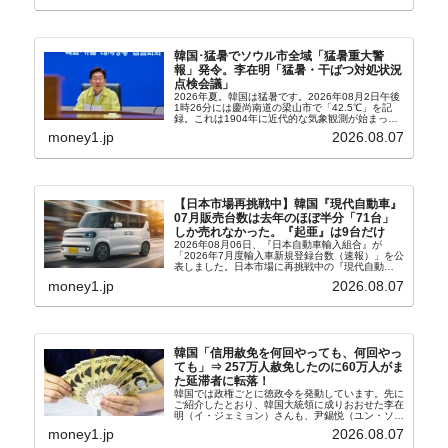
韓国･猛暑でソウル市全域「猛暑重大警
報」発令。李在明「猛暑・干ばつ対処状況
点検会議」
2026年夏。韓国は猛暑です。2026年08月2日午後
1時26分には慶尚南道の梁山市で「42.5℃」を記
録。これは1904年に近代的な気象観測が始まって
以来の韓国史上最高気温です。08月04日には、ソ
money1.jp
2026.08.07
ウル市全域への「猛暑重大警報」が発令され...
【日本市場再挑戦中】韓国『現代自動車』
07月販売台数は去年のほぼ半分「71台」
しか売れなかった。『起亜』は9台だけ
2026年08月06日、『日本自動車輸入組合』が
「2026年7月度輸入車新規登録台数（速報）」を公
表しました。日本市場に再挑戦中の『現代自動
車』、また日本市場を攻略したい『BYD』の販売
money1.jp
2026.08.07
台数はこの中に捉えられているはずです。先月から
は韓国の...
韓国「信用赦免を何回やっても、何回やっ
ても」⇒ 257万人赦免したのに60万人がま
た延滞者に転落！
韓国では政権ごとに徳政令を発動しています。先に
ご紹介したとおり、韓国大統領に成りおおせた李在
明（イ・ジェミョン）さんも、尹錫悦（ユン・ソギ
ョル）前政権が行った――「新出発基金」をバッド
money1.jp
2026.08.07
バンクにして不良債権の買い取りを行い、分割償還