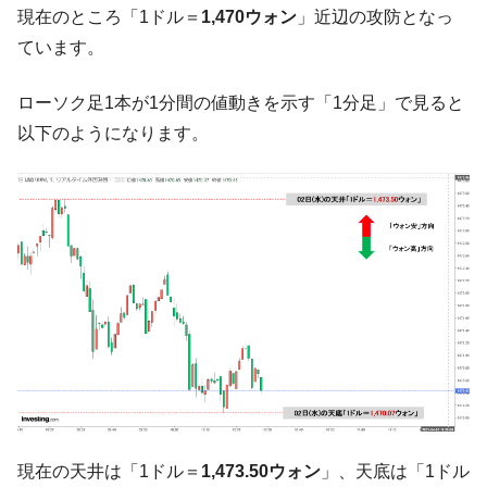
現在のところ「1ドル＝
1,470ウォン
」近辺の攻防となっ
中国だけが鉄鋼輸出を異常増加させる ⇒ 中
『Money1』
ています。
国の過剰生産が世界を蝕む。
韓国製造業「半導体絶好調」のウラで他業
『Money1』
ローソク足1本が1分間の値動きを示す「1分足」で見ると
種は全般的「不調」⇒ PSIが示す現況は決して良くない。
以下のようになります。
【米韓激突案件】韓国消費者院が『クーパ
『Money1』
ン』1人当たり賠償10万ウォンを認定 ⇒ 総額3兆7,000億
韓国で猛暑。南東部では干ばつ
『Money1』
韓国型イージス搭載の次世代駆逐艦
『Money1』
「KDDX」1番艦、2032年竣工と公示
【対日本円】ウォン安が急進！ 日米の協調
『Money1』
に韓国がいっちょがみしたのでは。
韓国政府『BYD』車への補助金を全廃 ⇒ 実
『Money1』
は韓国で『BYD』車は売れている。6カ月で対前年同期比
1.9倍！
在韓米国大使スティールが着韓！⇒ さっそ
『Money1』
く空港に詰めかけ「出て行け！」「極右勢力」のプラカー
現在の天井は「1ドル＝
1,473.50ウォン
」、天底は「1ドル