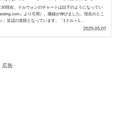
都道府県とは？
水)15:30現在、ドルウォンのチャートは以下のようになってい
esting.com』より引用）。陽線が伸びました。現在のとこ
ォン」近辺の攻防となっています。「1ドル＝1...
2025.05.07
がもらえる賞金とは？
？
りそうなスーパーリーグとは？
高位だった選手とは？
広告
打っている意外な選手とは？
は？