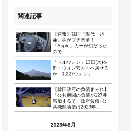
関連記事
【速報】韓国『現代・起
亜』株がプチ暴落！
『Apple』カーが幻だった
ので
「ドルウォン」13日(水)夕
刻・ウォン安方向へ戻せる
か「1,227ウォン」
【韓国政府の負債まみれ】
「公共機関の負債が127兆
増加するぞ」政府負債+公
共機関負債は2029年
「2,636.7兆」になる
2026年8月