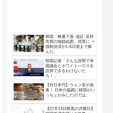
韓国「株価下落･追証･反対
売買の地獄絵図」現実に ⇒
強制決済が1,422億まで膨
んだ。
韓国記者「そんな説明で米
国議会とホワイトハウスを
説得できるわけないだ
ろ！」
【対日本円】ウォン安が急
進！ 日米の協調に韓国がい
っちょがみしたのでは。
【07月13日暗黒の月曜日】