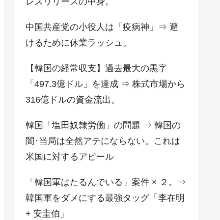
レスリリースの中身。
中国共産党の小役人は「疫病神」⇒ 避
けるために休業ラッシュ。
【韓国の経常収支】過去最大の黒字
「497.3億ドル」を達成 ⇒ 株式市場から
316億ドルの資金流出。
韓国「塩田奴隷労働」の問題 ⇒ 韓国の
闇･当局は全然アテにならない。これは
米国に対するアピール
「韓国軍はたるんでいる」案件 × ２。⇒
韓国軍をダメにする最強タッグ「李在明
+ 安圭伯」