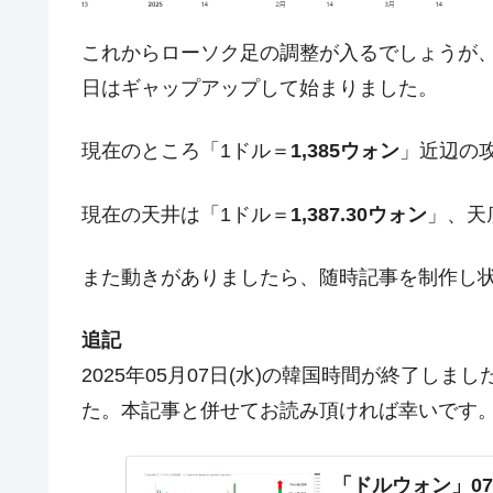
韓国型イージス搭載の次世代駆逐艦「KD
『Money1』
【対日本円】ウォン安が急進！ 日米
『Money1』
これからローソク足の調整が入るでしょうが
韓国政府『BYD』車への補助金を全廃 
『Money1』
日はギャップアップして始まりました。
1.9倍！
現在のところ「1ドル＝
1,385ウォン
」近辺の
在韓米国大使スティールが着韓！⇒ 
『Money1』
ドを掲げる「在韓反米勢力」
現在の天井は「1ドル＝
1,387.30ウォン
」、天
韓国政府「2035年までに18.4GW規
『Money1』
JPモルガン「韓国レバレッジETFの
『Money1』
また動きがありましたら、随時記事を制作し
韓国『国民年金公団』株価暴落で200
『Money1』
追記
韓国政府「ニセＫ-ブランドを通報しよ
『Money1』
2025年05月07日(水)の韓国時間が終了し
韓国「橋が落ちました」⇒ 耐久性「な
『Money1』
た。本記事と併せてお読み頂ければ幸いです
韓国鉄鋼最大手『POSCO』ズブズブ沈
『Money1』
日本の誇る海洋資源調査船『白嶺』は先進技
Fact1
「ドルウォン」07