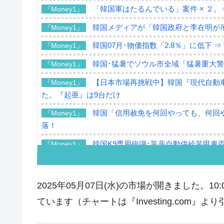
「韓国軍はたるんでいる」案件 × ２。
『Money1』
韓国メディアが「韓国政府と李在明が
『Money1』
韓国07月･物価指数「2.8％」に低下 
『Money1』
韓国･猛暑でソウル市全域「猛暑重大
『Money1』
【日本市場再挑戦中】韓国『現代自動車
『Money1』
た。『起亜』は9台だけ
韓国「信用赦免を何回やっても、何回や
『Money1』
落！
韓国K9専用砲弾･装薬自動供給装甲車両
『Money1』
韓国「2026年07月の輸出入」絶好調
『Money1』
韓国･李在明「青年層の雇用状況が悪い
『Money1』
2025年05月07日(水)の市場が開きました。
【韓国の外貨準備】2026年07月は4,2
『Money1』
ています（チャートは『Investing.com』よ
韓国「ここは北朝鮮なのか。選管がサ
『Money1』