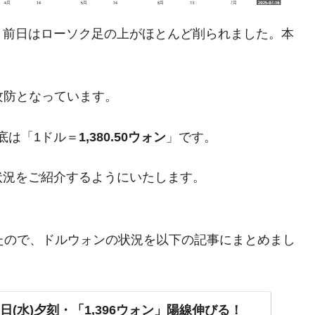
DX」1番艦、2032年竣工と公示
の協調に韓国がいっちょがみしたのでは。
、前日はローソク足の上がほとんど削られました。本
⇒ 実は韓国で『BYD』車は売れている。6カ月で対前年同期比
攻防となっています。
さっそく空港に詰めかけ「出て行け！」「極右勢力」のプラカー
底は「1ドル＝
1,380.50ウォン
」です。
模のAIデータセンター整備」⇒ だから無理だってば。
清算はほぼ終わった」
状況をご紹介するようにいたします。
兆蒸発。
うキャンペーン」⇒ あの名物教授も登場！
ましたので、ドルウォンの状況を以下の記事にまとめまし
さすぎ」では。
。
む。営業利益80.2％も減少
術の塊！
日(水)夕刻・「1,396ウォン」陽線伸びる！