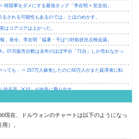
⇒ 韓国軍をダメにする最強タッグ「李在明 + 安圭伯」
吊るされる可能性もあるのでは」とほのめかす。
⇒ 実はコアコアは上がった。
警報」発令。李在明「猛暑・干ばつ対処状況点検会議」
』07月販売台数は去年のほぼ半分「71台」しか売れなかっ
っても」⇒ 257万人赦免したのに60万人がまた延滞者に転
･珍兵器「K10」が改良に乗り出す。
。半導体だけで410億ドル、輸出全体の41％もある
。せや、若者に起業させよう」⇒ どんな雇用対策だソレ。
10:00現在、ドルウォンのチャートは以下のようになっ
79億ドル。外平債の発行「19.4億ドル」
り引用）。
ーバーにウソのデータを入力したのは明白だ」