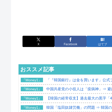
X
Facebook
はてブ
おススメ記事
「『韓国銀行』は金を買います」公式
『Money1』
中国共産党の小役人は「疫病神」⇒ 避
『Money1』
【韓国の経常収支】過去最大の黒字「49
『Money1』
韓国「塩田奴隷労働」の問題 ⇒ 韓国
『Money1』