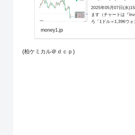
夏の甲子園、優勝校を最も多く輩出している
Fact1
2025年05月07日(
今話題の「楽天ライオンズ」とは？
Fact1
ます（チャートは『Inv
ろ「1ドル＝1,396ウ
奇跡の毛色「白毛馬」とは？
Fact1
money1.jp
全て勝つといくら？ 競馬GI競走で勝利騎手
Fact1
平成仮面ライダーの意外すぎるモチーフとは
Fact1
(柏ケミカル＠ｄｃｐ)
発表から2日で大崩壊、鳴かず飛ばずに終わ
Fact1
日本人マスターズ挑戦の歴史。松山以前に最
Fact1
甲子園通算本塁打、最多の清原に次いで多く
Fact1
セレクトセールの高額取引馬が稼いだ金額と
Fact1