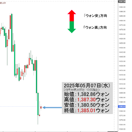
薄な発言。
な国だ。
ます」⇒「金を経由するドル入手」手段ではないのか？
4億ドル」まで拡大 ⇒ 海外資金の動きに強く左右される状態
ない「50.5％」に上昇
れた ⇒ 国家が行った恐るべき株価操作であり、空前の国政
議活動」
⇒ 中国の過剰生産が世界を蝕む。
業種は全般的「不調」⇒ PSIが示す現況は決して良くない。
ン』1人当たり賠償10万ウォンを認定 ⇒ 総額3兆7,000億