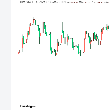
韓国･李在明さっそく不動産対策で浅
『Money1』
韓国は「中国と同じく」投資に不適格
『Money1』
『韓国銀行』が「金の保有量を増やし
『Money1』
韓国･外為取引量「1日当たり1,214.
『Money1』
韓国･帰ってきた李在明。李在明を支持し
『Money1』
韓国大統領府ボンクラ政策室長が告発さ
『Money1』
壟断
韓国･警察職員が「丸刈りになって抗
『Money1』
中国だけが鉄鋼輸出を異常増加させる 
『Money1』
韓国製造業「半導体絶好調」のウラで他
『Money1』
【米韓激突案件】韓国消費者院が『クーパ
『Money1』
韓国で猛暑。南東部では干ばつ
『Money1』