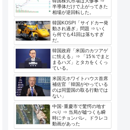
韓国株式市場は大惨事 ⇒
半導体だけで上がってきた
相場が逆回転した。
韓国KOSPI「サイドカー発
動され過ぎ」問題 ⇒ いく
ら何でも41回は落ちすぎ
だ。
韓国政府「米国のカツアゲ
に怯える」⇒ 「15％でまと
まるハズ」とタカをくくっ
ている。
米国元ホワイトハウス首席
補佐官「韓国がやっている
のは同盟国の取る行動では
ない」
中国･重慶市で驚愕の地す
べり ⇒ 当局が嘘つくも瞬
時にチョンバレ。ドラレコ
動画があった