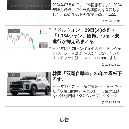
2024年07月01日、『韓国銀行』が「2024
年06月時点」での外貨準備高を公表しま
した。2024年06月外貨準備高：4,122億
ドル（約66兆7,063億円）※(前月比：-6
2024.07.04
億ドル）＜＜内訳＞＞⇒Securities：
3,640億ドル（...
「ドルウォン」29日(木)夕刻・
トピック
「1,334ウォン」陰転。ウォン安
進行が抑え込まれる
2024年08月29日(木)15:41現在、ドルウォ
ンのチャートは以下のようになっていま
す（チャートは『Investing.com』より引
用）。残念ながら陰転しました。現在の
2024.08.29
ところ「1ドル＝1,334ウォン」近辺の攻
防となっています。ローソ...
韓国『双竜自動車』35年で看板下
トピック
ろす。
2022年12月21日、法定管理下に入ってい
た『双竜自動車』を買収し、再生の道筋
をつけた韓国『KGグループ』のクァク・
ジェソン会長（『双竜自動車』会長も兼
2022.12.23
任）は、『双竜自動車』の社名を変更す
ることを明らかにしました。新たな社名
は『KGモビリ...
広告