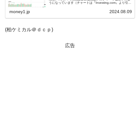
うになっています（チャートは『Investing.com』より引
用）。ギャップアップして始まりました。うっすら陰線で
韓国「2026年1Q 資金循環統計」面白い結果
『Money1』
す...
money1.jp
2024.08.09
に。
韓国化学企業最大手『ロッテケミカル』純
『Money1』
(柏ケミカル＠ｄｃｐ)
借入金が約8兆。信用格付け「ネガティブ」にダウン
韓国株式市場･暗黒の火曜日。サーキットブ
『Money1』
広告
レイカーも発動！ 半導体2銘柄の暴落
韓国･カードローン金利「15％」突破！
『Money1』
日本の誇る海洋資源調査船『白嶺』は先進技術の
Fact1
塊！
夏の甲子園、優勝校を最も多く輩出している都道
Fact1
府県とは？
今話題の「楽天ライオンズ」とは？
Fact1
奇跡の毛色「白毛馬」とは？
Fact1
全て勝つといくら？ 競馬GI競走で勝利騎手がもら
Fact1
える賞金とは？