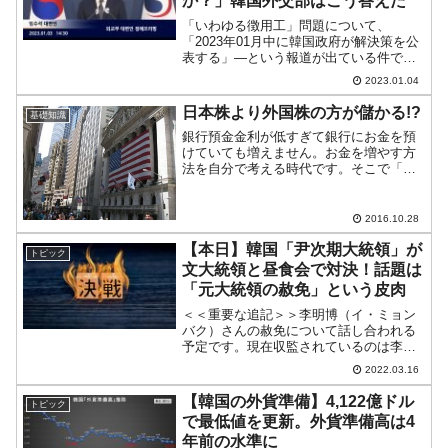
か？」韓国外交部はこう答えた
「いわゆる徴用工」問題について、
「2023年01月中に韓国政府が解決策を公
表する」―という報道が出ている件で
す。先にご紹介したとおり、韓国メディ
2023.01.04
アでは「併存的債務引受」、『日本経済
新聞』によると「免責的債務引受」とし
日本株より外国株の方が儲かる!?
基礎知識
ていますが、どちらも韓国...
銀行預金金利が低すぎて銀行にお金を預
けていても増えません。お金を増やす方
法を自分で考える時代です。そこで「株
に投資でも……」なんて話になります。
今回は、投資先としての「日本株」「外
国株」についてです。■外国株の方がもう
2016.10.28
かる!?投資というのは...
【本日】韓国「尹次期大統領」が
トピック
文大統領と昼食会で対決！話題は
「元大統領の赦免」という皮肉
＜＜重要な追記＞＞李明博（イ・ミョン
バク）さんの赦免について話し合われる
予定です。現在収監されているのは李在
明（イ・ジェミョン）さんではありませ
2022.03.16
ん。李明博（イ・ミョンバク）元大統領
です。誤りを修正いたしました。誠に申
【韓国の外貨準備】4,122億ドル
トピック
し訳ありません。＜＜追記...
で最低値を更新。外貨準備高は4
年前の水準に