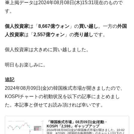
※
上掲データは2024年08月08日(木)15:31現在のもので
営業利益80.2％も減少
す。
米国下院「韓国の公務員個人をターゲット
『Money1』
にぶん殴る法案」提出！⇒ クーパン問題は合衆国企業に対
個人投資家
は「
8,667億ウォン
」の
買い越し
。一方の
外国
する差別。許してはおかぬ
人投資家
は「
2,557億ウォン
」の
売り越し
です。
韓国ボンクラ政策室長･金容範、株価暴落に
『Money1』
他人事のような発言。
個人投資家は大きめに買い越しました。
韓国半導体『SKハイニックス』2026年2Qの
『Money1』
業績「史上最高益」当期純利益は前年同期比13.4倍に。
明日もお楽しみに。
韓国･加徳島新国際空港「またも暗礁」の危
『Money1』
機 ⇒ 10.7兆では損が出るからできない。
追記
【速報】韓国株式市場の暴落・本日07月29
『Money1』
2024年08月09日(金)の韓国株式市場が開きましたので、
日(水)もサイドカー・サーキットブレイカーの二段コンボ
KOSPIチャートの初動状況を以下の記事にまとめまし
発動！
た。本記事と併せてお読み頂ければ幸いです。
IT産業は人を雇用する効果は低い。全産業の
『Money1』
半分未満しか雇用を生まない
「韓国株式市場」08月09日(金)初動・
KOSPI「2,598」ギャップアップ
韓国「株式市場が賭博場のように変質した
『Money1』
2024年08月09日(金)の韓国株式市場が開きました。10:02
のは政界の責任だ」
現在、KOSPI（韓国総合株価指数）のチャートは以下のよ