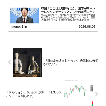
韓国「ここは北朝鮮なのか。選管がサーバ
ーにウソのデータを入力したのは明白だ」
先にご紹介した、韓国の全国同時地方選挙で投票用
紙が足らなかった件がまだ尾を引いています。韓国
の国会では「6・3地方選挙投票用紙不足事態・国
政調査特別委員会」が設けられ、調査を続けていま
す。『国民の力』の朱晋佑（チュ・ジヌ）議員はそ
money1.jp
2026.08.05
の委員の一...
「韓国は先進国じゃない。先進国に分類
されたい」
「ドルウォン」08日(木)夕刻・「1,376ウ
ォン」上が削られた