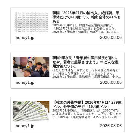
韓国「2026年07月の輸出入」絶好調。半
導体だけで410億ドル、輸出全体の41％も
ある
2026年08月01日、韓国の産業通商資源部が
「2026年07月の輸出入現況」を公表しました。
2026年07月輸出：988億8,700万ドル（62.8％）
輸入：685億6,300万ドル（26.5％）貿易収支：
money1.jp
2026.08.06
303億2,400万ドル2026...
韓国･李在明「青年層の雇用状況が悪い。
せや、若者に起業させよう」⇒ どんな雇
用対策だソレ。
ほとんど地球を一周するという長過ぎる外遊を行
い、帰国した李在明（イ・ジェミョン）さん。
2026年08月04日、業務報告（雇用労働部、中小ベ
ンチャー企業部、公正取引委員会）を主催。この席
money1.jp
2026.08.06
上、韓国大統領に成りおおせた李在明（イ・ジェミ
ョン）さん...
【韓国の外貨準備】2026年07月は4,279億
ドル。外平債の発行「19.4億ドル」
2026年08月05日、『韓国銀行』が「2026年07月
の外貨準備高」を公表しました。以下をご覧くださ
い。2026年07月外貨準備高：4,279億ドル（約67
兆4,456億円）※前月比：+6億ドル＜＜内訳＞＞
⇒Securities：3,80...
money1.jp
2026.08.06