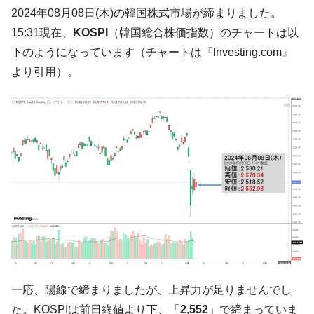
韓国大統領府ボンクラ政策室長が告発され
2024年08月08日(木)の韓国株式市場が締まりました。
『Money1』
た ⇒ 国家が行った恐るべき株価操作であり、空前の国政壟
15:31現在、
KOSPI
（韓国総合株価指数）のチャートは以
断
下のようになっています（チャートは『Investing.com』
韓国･警察職員が「丸刈りになって抗議活
『Money1』
より引用）。
動」
中国だけが鉄鋼輸出を異常増加させる ⇒ 中
『Money1』
国の過剰生産が世界を蝕む。
韓国製造業「半導体絶好調」のウラで他業
『Money1』
種は全般的「不調」⇒ PSIが示す現況は決して良くない。
【米韓激突案件】韓国消費者院が『クーパ
『Money1』
ン』1人当たり賠償10万ウォンを認定 ⇒ 総額3兆7,000億
韓国で猛暑。南東部では干ばつ
『Money1』
韓国型イージス搭載の次世代駆逐艦
『Money1』
「KDDX」1番艦、2032年竣工と公示
【対日本円】ウォン安が急進！ 日米の協調
『Money1』
一応、陽線で締まりましたが、上昇力が足りませんでし
に韓国がいっちょがみしたのでは。
た。KOSPIは前日終値より下、「
2,552
」で締まっていま