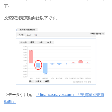
韓国政府『BYD』車への補助金を全廃 ⇒ 実
『Money1』
す。
は韓国で『BYD』車は売れている。6カ月で対前年同期比
1.9倍！
投資家別売買動向は以下です。
在韓米国大使スティールが着韓！⇒ さっそ
『Money1』
く空港に詰めかけ「出て行け！」「極右勢力」のプラカー
ドを掲げる「在韓反米勢力」
韓国政府「2035年までに18.4GW規模のAIデ
『Money1』
ータセンター整備」⇒ だから無理だってば。
JPモルガン「韓国レバレッジETFの清算は
『Money1』
ほぼ終わった」
韓国『国民年金公団』株価暴落で200兆蒸
『Money1』
発。
韓国政府「ニセＫ-ブランドを通報しようキ
『Money1』
ャンペーン」⇒ あの名物教授も登場！
⇒データ引用元：
『finance.naver.com』「投資家別売買
韓国「橋が落ちました」⇒ 耐久性「なさす
『Money1』
動向」
ぎ」では。
韓国鉄鋼最大手『POSCO』ズブズブ沈む。
『Money1』