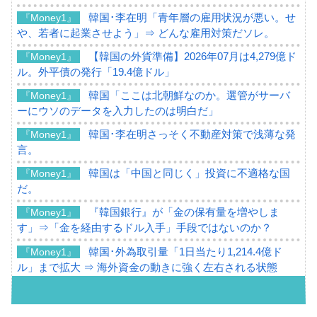
韓国･李在明「青年層の雇用状況が悪い。せ
『Money1』
や、若者に起業させよう」⇒ どんな雇用対策だソレ。
【韓国の外貨準備】2026年07月は4,279億ド
『Money1』
ル。外平債の発行「19.4億ドル」
韓国「ここは北朝鮮なのか。選管がサーバ
『Money1』
ーにウソのデータを入力したのは明白だ」
韓国･李在明さっそく不動産対策で浅薄な発
『Money1』
言。
韓国は「中国と同じく」投資に不適格な国
『Money1』
だ。
『韓国銀行』が「金の保有量を増やしま
『Money1』
す」⇒「金を経由するドル入手」手段ではないのか？
韓国･外為取引量「1日当たり1,214.4億ド
『Money1』
ル」まで拡大 ⇒ 海外資金の動きに強く左右される状態
韓国･帰ってきた李在明。李在明を支持しな
『Money1』
い「50.5％」に上昇