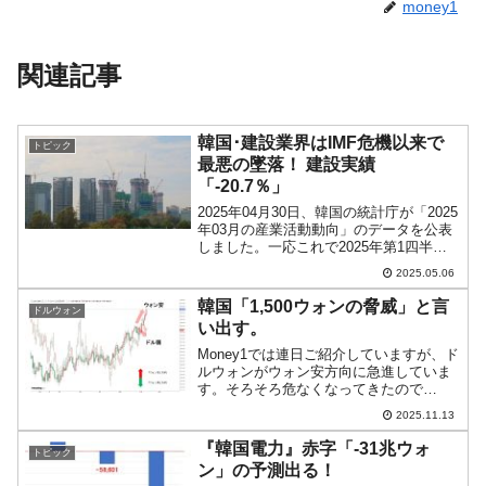
money1
関連記事
韓国･建設業界はIMF危機以来で
トピック
最悪の墜落！ 建設実績
「-20.7％」
2025年04月30日、韓国の統計庁が「2025
年03月の産業活動動向」のデータを公表
しました。一応これで2025年第1四半期
が締まったわけですが、これはいけませ
2025.05.06
ん。2025年03月 産業活動動向（前月比）
●生産（全産業）全産業：0.9％増...
韓国「1,500ウォンの脅威」と言
ドルウォン
い出す。
Money1では連日ご紹介していますが、ド
ルウォンがウォン安方向に急進していま
す。そろそろ危なくなってきたので
は……という状況なのですが、さすがに
2025.11.13
韓国メディアでも懸念する報道が出てき
ました。例えば『毎日経済』では「ウォ
『韓国電力』赤字「-31兆ウォ
トピック
ンの弱さ…『魔の150...
ン」の予測出る！