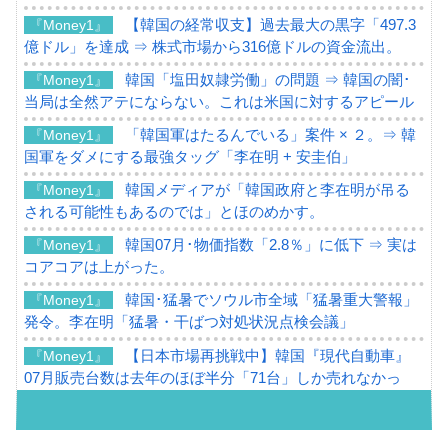
【韓国の経常収支】過去最大の黒字「497.3
『Money1』
億ドル」を達成 ⇒ 株式市場から316億ドルの資金流出。
韓国「塩田奴隷労働」の問題 ⇒ 韓国の闇･
『Money1』
当局は全然アテにならない。これは米国に対するアピール
「韓国軍はたるんでいる」案件 × ２。⇒ 韓
『Money1』
国軍をダメにする最強タッグ「李在明 + 安圭伯」
韓国メディアが「韓国政府と李在明が吊る
『Money1』
される可能性もあるのでは」とほのめかす。
韓国07月･物価指数「2.8％」に低下 ⇒ 実は
『Money1』
コアコアは上がった。
韓国･猛暑でソウル市全域「猛暑重大警報」
『Money1』
発令。李在明「猛暑・干ばつ対処状況点検会議」
【日本市場再挑戦中】韓国『現代自動車』
『Money1』
07月販売台数は去年のほぼ半分「71台」しか売れなかっ
た。『起亜』は9台だけ
韓国「信用赦免を何回やっても、何回やっ
『Money1』