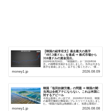
【韓国の経常収支】過去最大の黒字
「497.3億ドル」を達成 ⇒ 株式市場から
316億ドルの資金流出。
2026年08月06日、『韓国銀行』が「2026年06
月」の国際収支統計を公示しました。当月は大きな
黒字を達成しました。以下をご覧ください。↑黄色
の傾向ペンでフォーカスしているのが2026年06月
money1.jp
2026.08.09
の経常収支です。2026年06月貿易収支：4...
韓国「塩田奴隷労働」の問題 ⇒ 韓国の闇･
当局は全然アテにならない。これは米国に
対するアピール
今回は面倒くさい話です。2026年07月30日、韓国
の雇用労働部が興味深いプレスリリースを出しまし
た。↑韓国の塩田は島嶼部に多く、劣悪な環境が一
般に見られることが少ないため、事件の発覚を妨げ
money1.jp
2026.08.08
たといわれます（後述）。これは、いわゆる「塩田