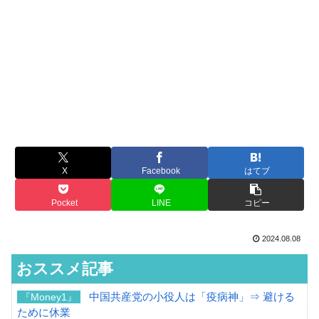
X
Facebook
はてブ
Pocket
LINE
コピー
2024.08.08
おススメ記事
中国共産党の小役人は「疫病神」⇒ 避ける
『Money1』
ために休業