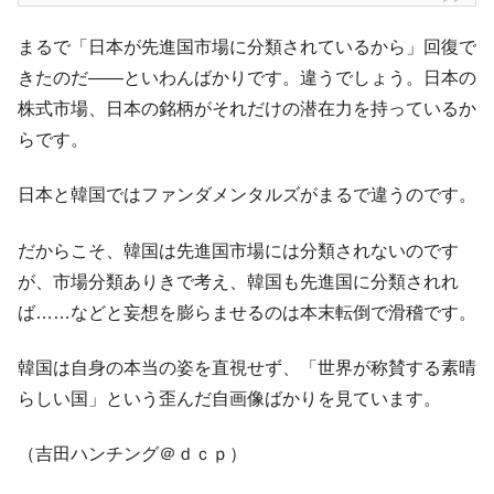
韓国政府「ニセＫ-ブランドを通報しようキ
『Money1』
まるで「日本が先進国市場に分類されているから」回復で
ャンペーン」⇒ あの名物教授も登場！
きたのだ――といわんばかりです。違うでしょう。日本の
韓国「橋が落ちました」⇒ 耐久性「なさす
『Money1』
株式市場、日本の銘柄がそれだけの潜在力を持っているか
ぎ」では。
らです。
韓国鉄鋼最大手『POSCO』ズブズブ沈む。
『Money1』
営業利益80.2％も減少
日本と韓国ではファンダメンタルズがまるで違うのです。
米国下院「韓国の公務員個人をターゲット
『Money1』
にぶん殴る法案」提出！⇒ クーパン問題は合衆国企業に対
だからこそ、韓国は先進国市場には分類されないのです
する差別。許してはおかぬ
が、市場分類ありきで考え、韓国も先進国に分類されれ
日本の誇る海洋資源調査船『白嶺』は先進技術の
Fact1
ば……などと妄想を膨らませるのは本末転倒で滑稽です。
塊！
夏の甲子園、優勝校を最も多く輩出している都道
Fact1
韓国は自身の本当の姿を直視せず、「世界が称賛する素晴
府県とは？
らしい国」という歪んだ自画像ばかりを見ています。
今話題の「楽天ライオンズ」とは？
Fact1
（吉田ハンチング＠ｄｃｐ）
奇跡の毛色「白毛馬」とは？
Fact1