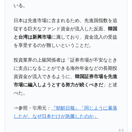
韓国で猛暑。南東部では干ばつ
『Money1』
いる。
韓国型イージス搭載の次世代駆逐艦
『Money1』
日本は先進市場に含まれるため、先進国指数を追
「KDDX」1番艦、2032年竣工と公示
従する巨大なファンド資金が流入した反面、
韓国
【対日本円】ウォン安が急進！ 日米の協調
『Money1』
と台湾は新興市場
に属しており、資金流入の受益
に韓国がいっちょがみしたのでは。
を享受するのが難しいということだ。
韓国政府『BYD』車への補助金を全廃 ⇒ 実
『Money1』
は韓国で『BYD』車は売れている。6カ月で対前年同期比
1.9倍！
投資業界の上級関係者は「証券市場が不安なとき
に支点になることができる海外年金などの長期投
在韓米国大使スティールが着韓！⇒ さっそ
『Money1』
く空港に詰めかけ「出て行け！」「極右勢力」のプラカー
資資金が流入できるように、
韓国証券市場を先進
ドを掲げる「在韓反米勢力」
市場に編入しようとする努力が続くべきだ
」と述
韓国政府「2035年までに18.4GW規模のAIデ
『Money1』
べた。
ータセンター整備」⇒ だから無理だってば。
⇒参照・引用元：
『朝鮮日報』「同じように暴落
JPモルガン「韓国レバレッジETFの清算は
『Money1』
ほぼ終わった」
したが、なぜ日本だけが急騰したのか」
韓国『国民年金公団』株価暴落で200兆蒸
『Money1』
発。