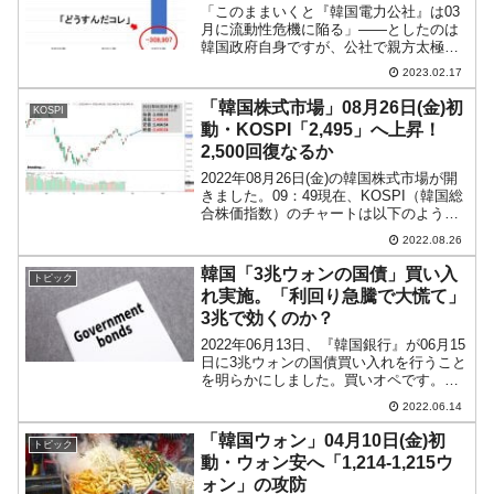
「このままいくと『韓国電力公社』は03
月に流動性危機に陥る」――としたのは
韓国政府自身ですが、公社で親方太極旗
ですので、さすがに飛ぶことはありませ
2023.02.17
ん。デフォルトして韓国の電気インフラ
が止まる――という阿鼻叫喚の地獄絵図
「韓国株式市場」08月26日(金)初
KOSPI
には、絶対ならないでし...
動・KOSPI「2,495」へ上昇！
2,500回復なるか
2022年08月26日(金)の韓国株式市場が開
きました。09：49現在、KOSPI（韓国総
合株価指数）のチャートは以下のように
なっています（チャートは
2022.08.26
『Investing.com』より引用）。ギャップ
アップして始まりました。前日の上昇を
韓国「3兆ウォンの国債」買い入
トピック
受け...
れ実施。「利回り急騰で大慌て」
3兆で効くのか？
2022年06月13日、『韓国銀行』が06月15
日に3兆ウォンの国債買い入れを行うこと
を明らかにしました。買いオペです。⇒
参照・引用元：『韓国銀行』公式サイト
2022.06.14
「2022年第1次国庫債券買取公告（修
正）」2022年06月15日に総額3兆ウォ
「韓国ウォン」04月10日(金)初
トピック
ン...
動・ウォン安へ「1,214-1,215ウ
ォン」の攻防