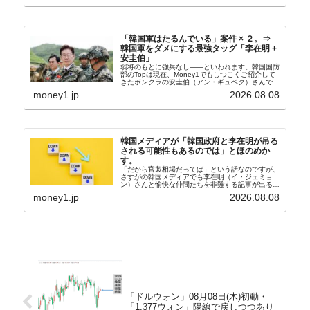
奴隷...
「韓国軍はたるんでいる」案件 × ２。⇒
韓国軍をダメにする最強タッグ「李在明 +
安圭伯」
弱将のもとに強兵なし――といわれます。韓国国防
部のTopは現在、Money1でもしつこくご紹介して
きたボンクラの安圭伯（アン・ギュベク）さんで
す。↑経済的無知蒙昧な李在明（イ・ジェミョン）
money1.jp
2026.08.08
さんと「韓国初の文官上がり」の国防部長官安圭伯
（アン...
韓国メディアが「韓国政府と李在明が吊る
される可能性もあるのでは」とほのめか
す。
「だから官製相場だってば」という話なのですが、
さすがの韓国メディアでも李在明（イ・ジェミョ
ン）さんと愉快な仲間たちを非難する記事が出るよ
うになっています。もちろん株価の暴落についてで
money1.jp
2026.08.08
『朝鮮日報』に面白い記事が出ています。「東西南
北」というコ...
「ドルウォン」08月08日(木)初動・
「1,377ウォン」陽線で戻しつつあり