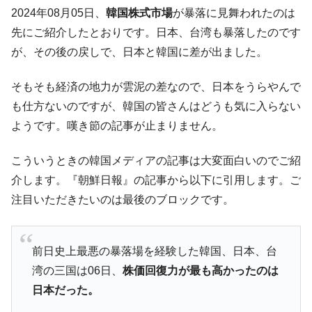
ても」⇒ 257万人赦免したのに60万人がまた延滞者に転
2024年08月05日、
韓国株式市場
が暴落に見舞われたのは
落！
先にご紹介したとおりです。日本、台湾も暴落したのです
韓国K9専用砲弾･装薬自動供給装甲車両･珍
『Money1』
が、その後の戻しで、日本と韓国に差が出ました。
兵器「K10」が改良に乗り出す。
韓国「2026年07月の輸出入」絶好調。半導
『Money1』
そもそも経済の地力が雲泥の差なので、日本をうらやんで
体だけで410億ドル、輸出全体の41％もある
も仕方ないのですが、韓国の皆さんはどうも気に入らない
韓国･李在明「青年層の雇用状況が悪い。せ
『Money1』
ようです。嘆き節の記事が止まりません。
や、若者に起業させよう」⇒ どんな雇用対策だソレ。
【韓国の外貨準備】2026年07月は4,279億ド
『Money1』
こういうときの韓国メディアの記事は大変面白いのでご紹
ル。外平債の発行「19.4億ドル」
介します。『朝鮮日報』の記事から以下に引用します。ご
韓国「ここは北朝鮮なのか。選管がサーバ
『Money1』
注目いただきたいのは最後のブロックです。
ーにウソのデータを入力したのは明白だ」
韓国･李在明さっそく不動産対策で浅薄な発
『Money1』
言。
前日史上最悪の暴落場を経験した韓国、日本、台
湾の三国は06日、
株価回復力が最も高かったのは
韓国は「中国と同じく」投資に不適格な国
『Money1』
だ。
日本だった。
『韓国銀行』が「金の保有量を増やしま