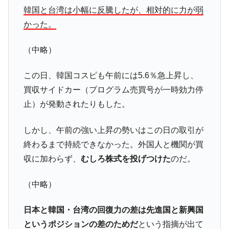
『Money1』
韓国と台湾は小幅に反騰したが、相対的に力が弱
す」⇒「金を経由するドル入手」手段ではないのか？
かった。
韓国･外為取引量「1日当たり1,214.4億ド
『Money1』
ル」まで拡大 ⇒ 海外資金の動きに強く左右される状態
（中略）
韓国･帰ってきた李在明。李在明を支持しな
『Money1』
い「50.5％」に上昇
この日、韓国コスピも午前には5.6％急上昇し、
韓国大統領府ボンクラ政策室長が告発され
『Money1』
買収サイドカー（プログラム売買号が一時効力停
た ⇒ 国家が行った恐るべき株価操作であり、空前の国政壟
止）が発動されたりもした。
断
韓国･警察職員が「丸刈りになって抗議活
『Money1』
しかし、午前の強い上昇の勢いはこの日の取引が
動」
終わるまで持続できなかった。外国人と機関が買
中国だけが鉄鋼輸出を異常増加させる ⇒ 中
『Money1』
収に加わらず、
むしろ株式を投げつけた
のだ。
国の過剰生産が世界を蝕む。
韓国製造業「半導体絶好調」のウラで他業
『Money1』
（中略）
種は全般的「不調」⇒ PSIが示す現況は決して良くない。
【米韓激突案件】韓国消費者院が『クーパ
『Money1』
日本と韓国・台湾の回復力の差は先進国と新興国
ン』1人当たり賠償10万ウォンを認定 ⇒ 総額3兆7,000億
というポジションの差のためだ
という指摘が出て