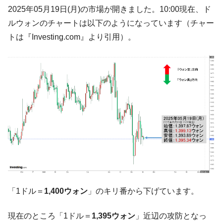
韓国「2026年07月の輸出入」絶好調。半導
『Money1』
2025年05月19日(月)の市場が開きました。10:00現在、ド
体だけで410億ドル、輸出全体の41％もある
ルウォンのチャートは以下のようになっています（チャー
韓国･李在明「青年層の雇用状況が悪い。せ
『Money1』
トは『Investing.com』より引用）。
や、若者に起業させよう」⇒ どんな雇用対策だソレ。
【韓国の外貨準備】2026年07月は4,279億ド
『Money1』
ル。外平債の発行「19.4億ドル」
韓国「ここは北朝鮮なのか。選管がサーバ
『Money1』
ーにウソのデータを入力したのは明白だ」
韓国･李在明さっそく不動産対策で浅薄な発
『Money1』
言。
韓国は「中国と同じく」投資に不適格な国
『Money1』
だ。
『韓国銀行』が「金の保有量を増やしま
『Money1』
す」⇒「金を経由するドル入手」手段ではないのか？
「1ドル＝
1,400ウォン
」のキリ番から下げています。
韓国･外為取引量「1日当たり1,214.4億ド
『Money1』
ル」まで拡大 ⇒ 海外資金の動きに強く左右される状態
現在のところ「1ドル＝
1,395ウォン
」近辺の攻防となっ
韓国･帰ってきた李在明。李在明を支持しな