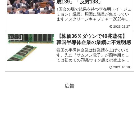
成139」「反対138」
↑国会の場で結果を待つ李在明（イ・ジェ
ミョン）議員。周囲に議員が集まってい
ます／スクリーンキャプチャー2023年02
月27日、韓国国会に「李在明（イ・ジェ
2023.02.27
ミョン）に対する逮捕同意案」に対する
投票が行われました。↑票決のライブ映
【株価36％ダウンで40兆蒸発】
トピック
像。Youtu...
韓国半導体企業の業績に不透明感
韓国の半導体企業は好業績を上げていま
す。先に『サムスン電子』が四半期とし
ては初めての70兆ウォン超えの売上を達
成したことをご紹介しましたが、残念な
2021.10.10
ことに株価は下落しました。実は、韓国
の有力半導体企業『SKハイニックス』も
同様の事態に見舞われ...
広告