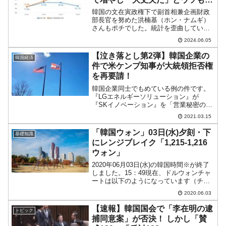
った
韓国の文在寅政権下で副首相兼企画財政
部長官を努めた洪楠基（ホン・ナムギ）
さんもポチでした。統計を歪曲していま
した――というガッカリな話が出まし
2024.06.05
た。韓国は文在寅政権時に政府負債を約
400兆ウォン積みました。もともと600兆
【泣き落とし第2弾】韓国企業の
韓国経済
ウォンだったのに、一...
件で米ケンプ知事が大統領拒否権
を再要請！
韓国企業同士でもめている例の件です。
『LGエネルギーソリューション』が
『SKイノベーション』を「営業秘密の窃
盗」で訴え、アメリカ合衆国『国際貿易
2021.03.15
委員会』（略称：ITC）は『LGエネルギ
ーソリューション』の勝ちと判断。『SK
「韓国ウォン」03日(水)夕刻・下
基礎知識
イノベーション』の...
にレンジブレイク「1,215-1,216
ウォン」
2020年06月03日(水)の韓国時間※が終了
しました。15：49現在、ドルウォンチャ
ートは以下のようになっています（チャ
ートは『Investing.com』より引用：以下
2020.06.03
同）。下にヒゲを持つ陰線になりまし
た。始値からずっと下落（ウォン高方...
【速報】韓国国会で「李在明の逮
トピック
捕同意案」が否決！ しかし「賛