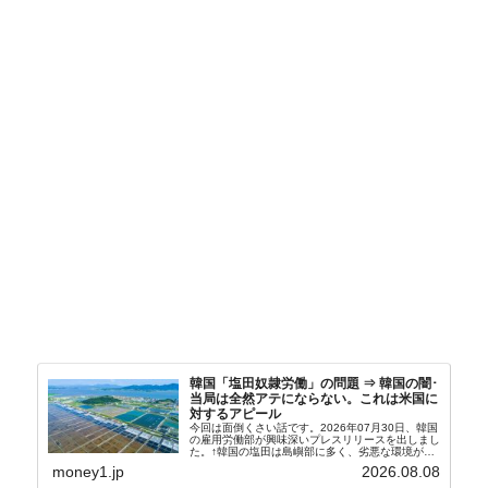
韓国「塩田奴隷労働」の問題 ⇒ 韓国の闇･
当局は全然アテにならない。これは米国に
対するアピール
今回は面倒くさい話です。2026年07月30日、韓国
の雇用労働部が興味深いプレスリリースを出しまし
た。↑韓国の塩田は島嶼部に多く、劣悪な環境が一
般に見られることが少ないため、事件の発覚を妨げ
money1.jp
2026.08.08
たといわれます（後述）。これは、いわゆる「塩田
奴隷...