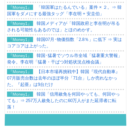
「韓国軍はたるんでいる」案件 × ２。⇒ 韓
『Money1』
国軍をダメにする最強タッグ「李在明 + 安圭伯」
韓国メディアが「韓国政府と李在明が吊る
『Money1』
される可能性もあるのでは」とほのめかす。
韓国07月･物価指数「2.8％」に低下 ⇒ 実は
『Money1』
コアコアは上がった。
韓国･猛暑でソウル市全域「猛暑重大警報」
『Money1』
発令。李在明「猛暑・干ばつ対処状況点検会議」
【日本市場再挑戦中】韓国『現代自動車』
『Money1』
07月販売台数は去年のほぼ半分「71台」しか売れなかっ
た。『起亜』は9台だけ
韓国「信用赦免を何回やっても、何回やっ
『Money1』
ても」⇒ 257万人赦免したのに60万人がまた延滞者に転
落！
韓国K9専用砲弾･装薬自動供給装甲車両･珍
『Money1』
兵器「K10」が改良に乗り出す。