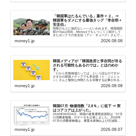
「韓国軍はたるんでいる」案件 × ２。⇒
韓国軍をダメにする最強タッグ「李在明 +
安圭伯」
弱将のもとに強兵なし――といわれます。韓国国防
部のTopは現在、Money1でもしつこくご紹介して
きたボンクラの安圭伯（アン・ギュベク）さんで
す。↑経済的無知蒙昧な李在明（イ・ジェミョン）
money1.jp
2026.08.08
さんと「韓国初の文官上がり」の国防部長官安圭伯
（アン...
韓国メディアが「韓国政府と李在明が吊る
される可能性もあるのでは」とほのめか
す。
「だから官製相場だってば」という話なのですが、
さすがの韓国メディアでも李在明（イ・ジェミョ
ン）さんと愉快な仲間たちを非難する記事が出るよ
うになっています。もちろん株価の暴落についてで
money1.jp
2026.08.08
『朝鮮日報』に面白い記事が出ています。「東西南
北」というコ...
韓国07月･物価指数「2.8％」に低下 ⇒ 実
はコアコアは上がった。
2026年08月04日、韓国の産業通商資源部は「07月
の消費者物価」のデータを公表しました。2026年
07月の消費者物価は、農畜水産物および石油類の
上昇率が鈍化したことなどにより、前年同月比
2.8％上昇（06月は3.2％）となり、上昇率は前...
money1.jp
2026.08.07