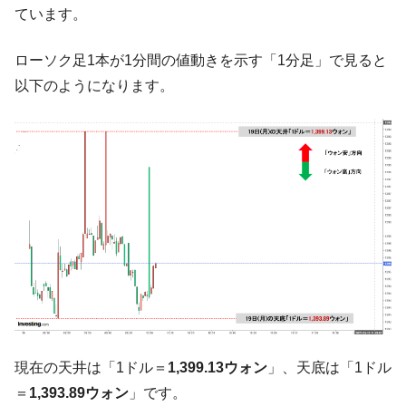
『Money1』
ています。
い「50.5％」に上昇
韓国大統領府ボンクラ政策室長が告発され
『Money1』
ローソク足1本が1分間の値動きを示す「1分足」で見ると
た ⇒ 国家が行った恐るべき株価操作であり、空前の国政壟
以下のようになります。
断
韓国･警察職員が「丸刈りになって抗議活
『Money1』
動」
中国だけが鉄鋼輸出を異常増加させる ⇒ 中
『Money1』
国の過剰生産が世界を蝕む。
韓国製造業「半導体絶好調」のウラで他業
『Money1』
種は全般的「不調」⇒ PSIが示す現況は決して良くない。
【米韓激突案件】韓国消費者院が『クーパ
『Money1』
ン』1人当たり賠償10万ウォンを認定 ⇒ 総額3兆7,000億
韓国で猛暑。南東部では干ばつ
『Money1』
韓国型イージス搭載の次世代駆逐艦
『Money1』
現在の天井は「1ドル＝
1,399.13ウォン
」、天底は「1ドル
「KDDX」1番艦、2032年竣工と公示
＝
1,393.89ウォン
」です。
【対日本円】ウォン安が急進！ 日米の協調
『Money1』