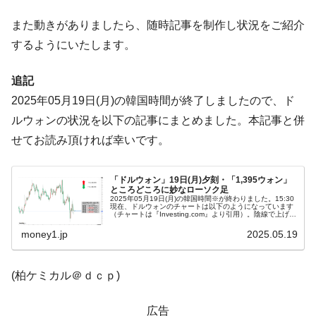
に韓国がいっちょがみしたのでは。
また動きがありましたら、随時記事を制作し状況をご紹介
韓国政府『BYD』車への補助金を全廃 ⇒ 実
『Money1』
するようにいたします。
は韓国で『BYD』車は売れている。6カ月で対前年同期比
1.9倍！
追記
在韓米国大使スティールが着韓！⇒ さっそ
『Money1』
2025年05月19日(月)の韓国時間が終了しましたので、ド
く空港に詰めかけ「出て行け！」「極右勢力」のプラカー
ドを掲げる「在韓反米勢力」
ルウォンの状況を以下の記事にまとめました。本記事と併
せてお読み頂ければ幸いです。
韓国政府「2035年までに18.4GW規模のAIデ
『Money1』
ータセンター整備」⇒ だから無理だってば。
「ドルウォン」19日(月)夕刻・「1,395ウォン」
JPモルガン「韓国レバレッジETFの清算は
『Money1』
ところどころに妙なローソク足
ほぼ終わった」
2025年05月19日(月)の韓国時間※が終わりました。15:30
現在、ドルウォンのチャートは以下のようになっています
（チャートは『Investing.com』より引用）。陰線で上げ損
韓国『国民年金公団』株価暴落で200兆蒸
『Money1』
なってます。現在のところ「1ドル＝1,395ウォン」近辺...
money1.jp
2025.05.19
発。
韓国政府「ニセＫ-ブランドを通報しようキ
『Money1』
(柏ケミカル＠ｄｃｐ)
ャンペーン」⇒ あの名物教授も登場！
韓国「橋が落ちました」⇒ 耐久性「なさす
『Money1』
広告
ぎ」では。