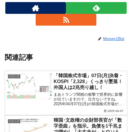
Money1Bot
関連記事
「韓国株式市場」07日(月)決着・
トピック
KOSPI「2,328」くっきり墜落！
外国人は2兆売り越し！
まあトランプ関税の衝撃で世界的に影響
が出ていますので、仕方ないですね。
2025年04月07日(月)の韓国株式市場が締
まりました。15:34現在、KOSPI（韓国総
2025.04.07
合株価指数）のチャートは以下のように
なっています（チャートは『Investin...
韓国･文政権の企財部長官が「数
トピック
字歪曲」を指示。負債を1千兆ま
で増やし「大丈夫だ」とウソも言