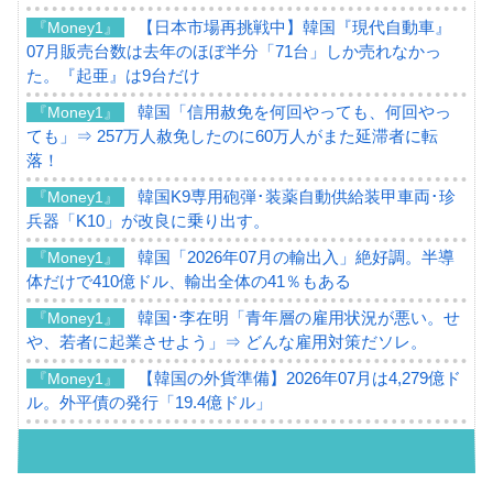
【日本市場再挑戦中】韓国『現代自動車』
『Money1』
07月販売台数は去年のほぼ半分「71台」しか売れなかっ
た。『起亜』は9台だけ
韓国「信用赦免を何回やっても、何回やっ
『Money1』
ても」⇒ 257万人赦免したのに60万人がまた延滞者に転
落！
韓国K9専用砲弾･装薬自動供給装甲車両･珍
『Money1』
兵器「K10」が改良に乗り出す。
韓国「2026年07月の輸出入」絶好調。半導
『Money1』
体だけで410億ドル、輸出全体の41％もある
韓国･李在明「青年層の雇用状況が悪い。せ
『Money1』
や、若者に起業させよう」⇒ どんな雇用対策だソレ。
【韓国の外貨準備】2026年07月は4,279億ド
『Money1』
ル。外平債の発行「19.4億ドル」
韓国「ここは北朝鮮なのか。選管がサーバ
『Money1』
ーにウソのデータを入力したのは明白だ」