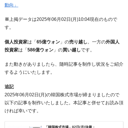
ータセンター整備」⇒ だから無理だってば。
動向」
JPモルガン「韓国レバレッジETFの清算は
『Money1』
ほぼ終わった」
※
上掲データは2025年06月02日(月)10:04現在のもので
韓国『国民年金公団』株価暴落で200兆蒸
『Money1』
す。
発。
個人投資家
は「
65億ウォン
」の
売り越し
。一方の
外国人
韓国政府「ニセＫ-ブランドを通報しようキ
『Money1』
ャンペーン」⇒ あの名物教授も登場！
投資家
は「
586億ウォン
」の
買い越し
です。
韓国「橋が落ちました」⇒ 耐久性「なさす
『Money1』
また動きがありましたら、随時記事を制作し状況をご紹介
ぎ」では。
するようにいたします。
韓国鉄鋼最大手『POSCO』ズブズブ沈む。
『Money1』
営業利益80.2％も減少
追記
米国下院「韓国の公務員個人をターゲット
『Money1』
2025年06月02日(月)の韓国株式市場が締まりましたので
にぶん殴る法案」提出！⇒ クーパン問題は合衆国企業に対
する差別。許してはおかぬ
以下の記事を制作いたしました。本記事と併せてお読み頂
ければ幸いです。
韓国ボンクラ政策室長･金容範、株価暴落に
『Money1』
他人事のような発言。
韓国半導体『SKハイニックス』2026年2Qの
「韓国株式市場」02日(月)決着・
『Money1』