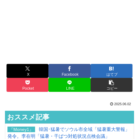
X
Facebook
はてブ
Pocket
LINE
コピー
2025.06.02
おススメ記事
韓国･猛暑でソウル市全域「猛暑重大警報」
『Money1』
発令。李在明「猛暑・干ばつ対処状況点検会議」