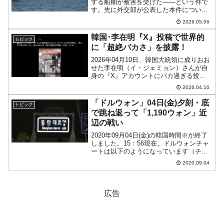
する船舶が被害を受けた――という件で
す。先に外交部が公表した本件について
のプレスリリースをご紹介しましたが、
2026.05.06
大統領府が出したブリーフィングもご紹
介しておきます。ホルムズ海上船舶火災
韓国･李在明『X』投稿で世界的
トピック
点検会議の結果に関する...
に「超絶バカさ」を披露！
2026年04月10日、韓国大統領に成りおお
せた李在明（イ・ジェミョン）さんが自
身の『X』アカウントにバカ過ぎる投稿
を行いました。↑李在明（イ・ジェミョ
2026.04.10
ン）『X』公式アカウント「2026/04/10」
『Jvbuir』というアカウントからイス...
「ドルウォン」04日(金)夕刻・底
トピック
で跳ね返って「1,190ウォン」近
辺の戦い
2020年09月04日(金)の韓国時間※が終了
しました。15：56現在、ドルウォンチャ
ートは以下のようになっています（チャ
ートは『Investing.com』より引用：以下
2020.09.04
同）。陰線で現在のところウォン高方向
へ向かっています。ローソク足1本...
広告