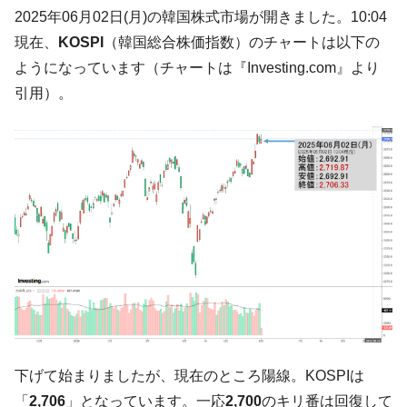
韓国･李在明さっそく不動産対策で浅薄な発
『Money1』
2025年06月02日(月)の韓国株式市場が開きました。10:04
言。
現在、
KOSPI
（韓国総合株価指数）のチャートは以下の
韓国は「中国と同じく」投資に不適格な国
『Money1』
ようになっています（チャートは『Investing.com』より
だ。
引用）。
『韓国銀行』が「金の保有量を増やしま
『Money1』
す」⇒「金を経由するドル入手」手段ではないのか？
韓国･外為取引量「1日当たり1,214.4億ド
『Money1』
ル」まで拡大 ⇒ 海外資金の動きに強く左右される状態
韓国･帰ってきた李在明。李在明を支持しな
『Money1』
い「50.5％」に上昇
韓国大統領府ボンクラ政策室長が告発され
『Money1』
た ⇒ 国家が行った恐るべき株価操作であり、空前の国政壟
断
韓国･警察職員が「丸刈りになって抗議活
『Money1』
動」
下げて始まりましたが、現在のところ陽線。KOSPIは
中国だけが鉄鋼輸出を異常増加させる ⇒ 中
『Money1』
国の過剰生産が世界を蝕む。
「
2,706
」となっています。一応
2,700
のキリ番は回復して