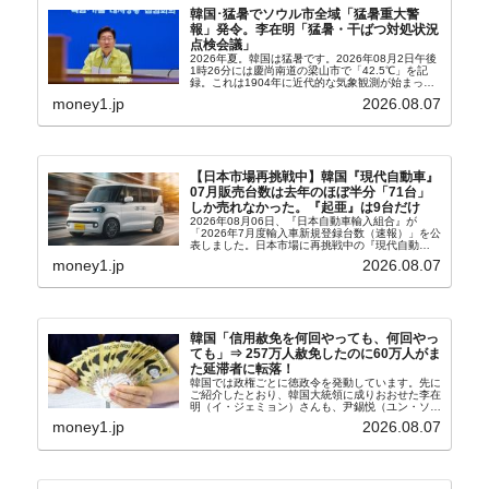
韓国･猛暑でソウル市全域「猛暑重大警
報」発令。李在明「猛暑・干ばつ対処状況
点検会議」
2026年夏。韓国は猛暑です。2026年08月2日午後
1時26分には慶尚南道の梁山市で「42.5℃」を記
録。これは1904年に近代的な気象観測が始まって
以来の韓国史上最高気温です。08月04日には、ソ
money1.jp
2026.08.07
ウル市全域への「猛暑重大警報」が発令され...
【日本市場再挑戦中】韓国『現代自動車』
07月販売台数は去年のほぼ半分「71台」
しか売れなかった。『起亜』は9台だけ
2026年08月06日、『日本自動車輸入組合』が
「2026年7月度輸入車新規登録台数（速報）」を公
表しました。日本市場に再挑戦中の『現代自動
車』、また日本市場を攻略したい『BYD』の販売
money1.jp
2026.08.07
台数はこの中に捉えられているはずです。先月から
は韓国の...
韓国「信用赦免を何回やっても、何回やっ
ても」⇒ 257万人赦免したのに60万人がま
た延滞者に転落！
韓国では政権ごとに徳政令を発動しています。先に
ご紹介したとおり、韓国大統領に成りおおせた李在
明（イ・ジェミョン）さんも、尹錫悦（ユン・ソギ
ョル）前政権が行った――「新出発基金」をバッド
money1.jp
2026.08.07
バンクにして不良債権の買い取りを行い、分割償還
や元利減免...