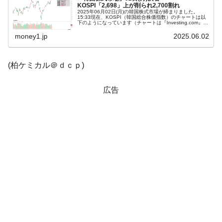
KOSPI「2,698」上が削られ2,700割れ
業績「史上最高益」当期純利益は前年同期比13.4倍に。
2025年06月02日(月)の韓国株式市場が締まりました。
15:33現在、KOSPI（韓国総合株価指数）のチャートは以
下のようになっています（チャートは『Investing.com』よ
韓国･加徳島新国際空港「またも暗礁」の危
『Money1』
り引用）。ローソク足の上が削られました。KOSPIは
「2...
money1.jp
2025.06.02
機 ⇒ 10.7兆では損が出るからできない。
【速報】韓国株式市場の暴落・本日07月29
『Money1』
日(水)もサイドカー・サーキットブレイカーの二段コンボ
(柏ケミカル＠ｄｃｐ)
発動！
広告
IT産業は人を雇用する効果は低い。全産業の
『Money1』
半分未満しか雇用を生まない
韓国「株式市場が賭博場のように変質した
『Money1』
のは政界の責任だ」
日本の誇る海洋資源調査船『白嶺』は先進技術の
Fact1
塊！
夏の甲子園、優勝校を最も多く輩出している都道
Fact1
府県とは？
今話題の「楽天ライオンズ」とは？
Fact1
奇跡の毛色「白毛馬」とは？
Fact1