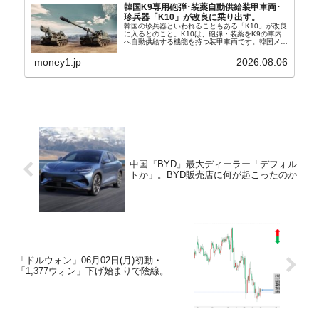
韓国K9専用砲弾･装薬自動供給装甲車両･
珍兵器「K10」が改良に乗り出す。
韓国の珍兵器といわれることもある「K10」が改良
に入るとのこと。K10は、砲弾・装薬をK9の車内
へ自動供給する機能を持つ装甲車両です。韓国メデ
ィア『Chosun Biz』が報じていますので、同記事
から以下に一部を引きます。2005年に初めて...
money1.jp
2026.08.06
中国『BYD』最大ディーラー「デフォル
トか」。BYD販売店に何が起こったのか
「ドルウォン」06月02日(月)初動・
「1,377ウォン」下げ始まりで陰線。