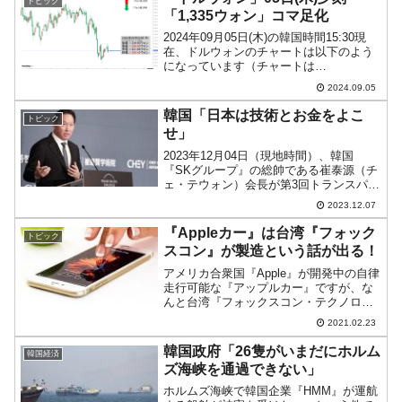
トピック
「1,335ウォン」コマ足化
2024年09月05日(木)の韓国時間15:30現
在、ドルウォンのチャートは以下のよう
になっています（チャートは
『Investing.com』より引用）。まあ、上
2024.09.05
が重いです。上下に削られてコマ足にな
りました。現在のところ「1ドル＝
韓国「日本は技術とお金をよこ
トピック
1,335...
せ」
2023年12月04日（現地時間）、韓国
『SKグループ』の総帥である崔泰源（チ
ェ・テウォン）会長が第3回トランスパシ
フィックダイアログ（Trans-Pacific
2023.12.07
Dialogue 2023）で面白いことを言いまし
た。「日韓経済協力体はEU...
『Appleカー』は台湾『フォック
トピック
スコン』が製造という話が出る！
アメリカ合衆国『Apple』が開発中の自律
走行可能な『アップルカー』ですが、な
んと台湾『フォックスコン・テクノロジ
ー・グループ』（Foxconn Technology
2021.02.23
Group：鴻海科技集団）が製造するので
はないか、という話が出ています。...
韓国政府「26隻がいまだにホルム
韓国経済
ズ海峡を通過できない」
ホルムズ海峡で韓国企業『HMM』が運航