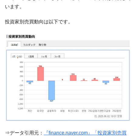
います。
韓国製造業「半導体絶好調」のウラで他業
『Money1』
種は全般的「不調」⇒ PSIが示す現況は決して良くない。
投資家別売買動向は以下です。
【米韓激突案件】韓国消費者院が『クーパ
『Money1』
ン』1人当たり賠償10万ウォンを認定 ⇒ 総額3兆7,000億
韓国で猛暑。南東部では干ばつ
『Money1』
韓国型イージス搭載の次世代駆逐艦
『Money1』
「KDDX」1番艦、2032年竣工と公示
【対日本円】ウォン安が急進！ 日米の協調
『Money1』
に韓国がいっちょがみしたのでは。
韓国政府『BYD』車への補助金を全廃 ⇒ 実
『Money1』
は韓国で『BYD』車は売れている。6カ月で対前年同期比
1.9倍！
在韓米国大使スティールが着韓！⇒ さっそ
『Money1』
く空港に詰めかけ「出て行け！」「極右勢力」のプラカー
ドを掲げる「在韓反米勢力」
韓国政府「2035年までに18.4GW規模のAIデ
『Money1』
⇒データ引用元：
『finance.naver.com』「投資家別売買