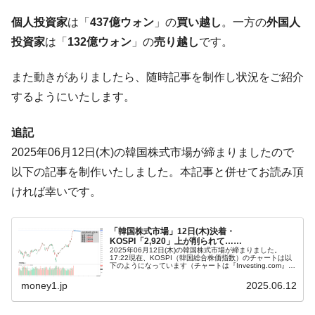
【米韓激突案件】韓国消費者院が『クーパ
『Money1』
個人投資家
は「
437億ウォン
」の
買い越し
。一方の
外国人
ン』1人当たり賠償10万ウォンを認定 ⇒ 総額3兆7,000億
投資家
は「
132億ウォン
」の
売り越し
です。
韓国で猛暑。南東部では干ばつ
『Money1』
韓国型イージス搭載の次世代駆逐艦
『Money1』
また動きがありましたら、随時記事を制作し状況をご紹介
「KDDX」1番艦、2032年竣工と公示
するようにいたします。
【対日本円】ウォン安が急進！ 日米の協調
『Money1』
に韓国がいっちょがみしたのでは。
追記
韓国政府『BYD』車への補助金を全廃 ⇒ 実
『Money1』
2025年06月12日(木)の韓国株式市場が締まりましたので
は韓国で『BYD』車は売れている。6カ月で対前年同期比
以下の記事を制作いたしました。本記事と併せてお読み頂
1.9倍！
ければ幸いです。
在韓米国大使スティールが着韓！⇒ さっそ
『Money1』
く空港に詰めかけ「出て行け！」「極右勢力」のプラカー
「韓国株式市場」12日(木)決着・
ドを掲げる「在韓反米勢力」
KOSPI「2,920」上が削られて……
2025年06月12日(木)の韓国株式市場が締まりました。
韓国政府「2035年までに18.4GW規模のAIデ
『Money1』
17:22現在、KOSPI（韓国総合株価指数）のチャートは以
下のようになっています（チャートは『Investing.com』よ
ータセンター整備」⇒ だから無理だってば。
り引用）。ローソク足の上が削られました。KOSPIは
「2...
money1.jp
2025.06.12
JPモルガン「韓国レバレッジETFの清算は
『Money1』
ほぼ終わった」