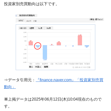
『Money1』
投資家別売買動向は以下です。
だ。
『韓国銀行』が「金の保有量を増やしま
『Money1』
す」⇒「金を経由するドル入手」手段ではないのか？
韓国･外為取引量「1日当たり1,214.4億ド
『Money1』
ル」まで拡大 ⇒ 海外資金の動きに強く左右される状態
韓国･帰ってきた李在明。李在明を支持しな
『Money1』
い「50.5％」に上昇
韓国大統領府ボンクラ政策室長が告発され
『Money1』
た ⇒ 国家が行った恐るべき株価操作であり、空前の国政壟
断
韓国･警察職員が「丸刈りになって抗議活
『Money1』
動」
⇒データ引用元：
『finance.naver.com』「投資家別売買
動向」
中国だけが鉄鋼輸出を異常増加させる ⇒ 中
『Money1』
国の過剰生産が世界を蝕む。
※
上掲データは2025年06月12日(木)10:04現在のもので
韓国製造業「半導体絶好調」のウラで他業
『Money1』
す。
種は全般的「不調」⇒ PSIが示す現況は決して良くない。