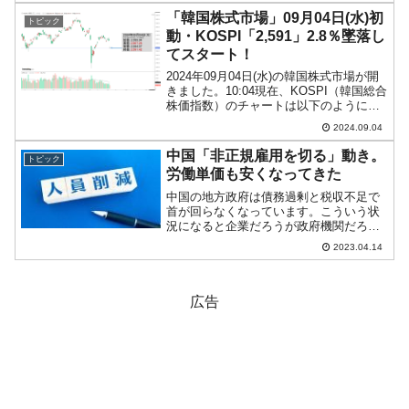
2020年07月最後の日は...
「韓国株式市場」09月04日(水)初
トピック
動・KOSPI「2,591」2.8％墜落し
てスタート！
2024年09月04日(水)の韓国株式市場が開
きました。10:04現在、KOSPI（韓国総合
株価指数）のチャートは以下のようにな
っています（チャートは
2024.09.04
『Investing.com』より引用）。大きくギ
ャップダウンして始まりました。本日の
中国「非正規雇用を切る」動き。
トピック
始値...
労働単価も安くなってきた
中国の地方政府は債務過剰と税収不足で
首が回らなくなっています。こういう状
況になると企業だろうが政府機関だろう
が、考えることは同じです。「固定費の
2023.04.14
削減」です。また、こういう不景気で経
費削減となると、真っ先にターゲットに
なるのは「非正規雇用」の...
広告