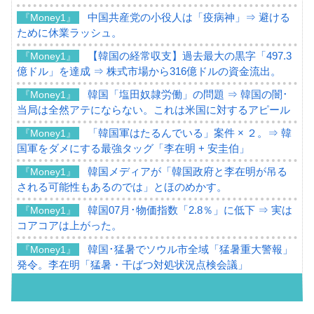
中国共産党の小役人は「疫病神」⇒ 避ける
『Money1』
ために休業ラッシュ。
【韓国の経常収支】過去最大の黒字「497.3
『Money1』
億ドル」を達成 ⇒ 株式市場から316億ドルの資金流出。
韓国「塩田奴隷労働」の問題 ⇒ 韓国の闇･
『Money1』
当局は全然アテにならない。これは米国に対するアピール
「韓国軍はたるんでいる」案件 × ２。⇒ 韓
『Money1』
国軍をダメにする最強タッグ「李在明 + 安圭伯」
韓国メディアが「韓国政府と李在明が吊る
『Money1』
される可能性もあるのでは」とほのめかす。
韓国07月･物価指数「2.8％」に低下 ⇒ 実は
『Money1』
コアコアは上がった。
韓国･猛暑でソウル市全域「猛暑重大警報」
『Money1』
発令。李在明「猛暑・干ばつ対処状況点検会議」
【日本市場再挑戦中】韓国『現代自動車』
『Money1』
07月販売台数は去年のほぼ半分「71台」しか売れなかっ