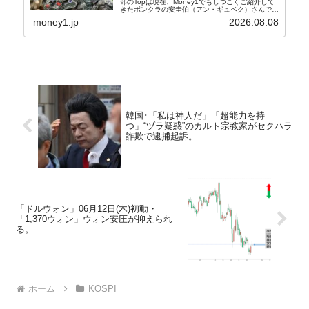
部のTopは現在、Money1でもしつこくご紹介して
きたボンクラの安圭伯（アン・ギュベク）さんで
す。↑経済的無知蒙昧な李在明（イ・ジェミョン）
money1.jp
2026.08.08
さんと「韓国初の文官上がり」の国防部長官安圭伯
（アン...
韓国･「私は神人だ」「超能力を持
つ」“ヅラ疑惑”のカルト宗教家がセクハラ
詐欺で逮捕起訴。
「ドルウォン」06月12日(木)初動・
「1,370ウォン」ウォン安圧が抑えられ
る。
ホーム
KOSPI