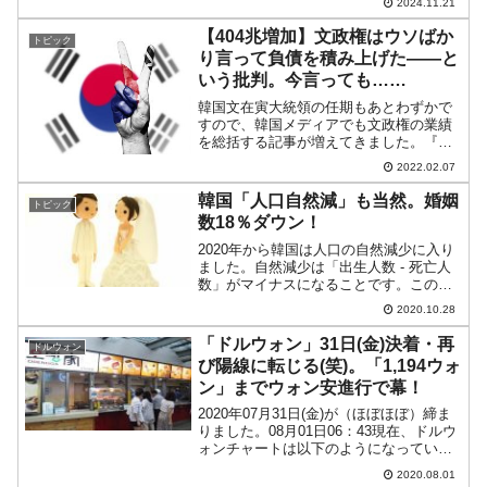
2024.11.21
ローソク足の調整が入るかもしれません
が、前日は結局陽線となり、本日は...
【404兆増加】文政権はウソばか
トピック
り言って負債を積み上げた――と
いう批判。今言っても……
韓国文在寅大統領の任期もあとわずかで
すので、韓国メディアでも文政権の業績
を総括する記事が増えてきました。『ソ
ウル経済』が文政権の財政の成績を痛烈
2022.02.07
に総括する記事を出しています。冒頭に
掲げた数字が以下です。政府負債：404兆
韓国「人口自然減」も当然。婚姻
トピック
2,000億ウォン増...
数18％ダウン！
2020年から韓国は人口の自然減少に入り
ました。自然減少は「出生人数 - 死亡人
数」がマイナスになることです。この状
態のまま推移すると韓国の人口は減る一
2020.10.28
方です。↓ご紹介したとおり、恐ろしいこ
とに平均で毎月1,500人ずつ人口が減って
「ドルウォン」31日(金)決着・再
ドルウォン
います。...
び陽線に転じる(笑)。「1,194ウォ
ン」までウォン安進行で幕！
2020年07月31日(金)が（ほぼほぼ）締ま
りました。08月01日06：43現在、ドルウ
ォンチャートは以下のようになっていま
す（チャートは『Investing.com』より引
2020.08.01
用：以下同）。陽線に転じました(笑)。