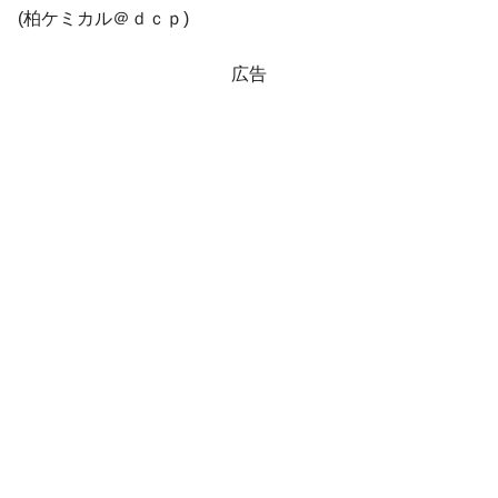
(柏ケミカル＠ｄｃｐ)
韓国『国民年金公団』株価暴落で200兆蒸
『Money1』
発。
広告
韓国政府「ニセＫ-ブランドを通報しようキ
『Money1』
ャンペーン」⇒ あの名物教授も登場！
韓国「橋が落ちました」⇒ 耐久性「なさす
『Money1』
ぎ」では。
韓国鉄鋼最大手『POSCO』ズブズブ沈む。
『Money1』
営業利益80.2％も減少
日本の誇る海洋資源調査船『白嶺』は先進技術の
Fact1
塊！
夏の甲子園、優勝校を最も多く輩出している都道
Fact1
府県とは？
今話題の「楽天ライオンズ」とは？
Fact1
奇跡の毛色「白毛馬」とは？
Fact1
全て勝つといくら？ 競馬GI競走で勝利騎手がもら
Fact1