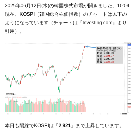
た。『起亜』は9台だけ
2025年06月12日(木)の韓国株式市場が開きました。10:04
韓国「信用赦免を何回やっても、何回やっ
『Money1』
現在、
KOSPI
（韓国総合株価指数）のチャートは以下の
ても」⇒ 257万人赦免したのに60万人がまた延滞者に転
ようになっています（チャートは『Investing.com』より
落！
引用）。
韓国K9専用砲弾･装薬自動供給装甲車両･珍
『Money1』
兵器「K10」が改良に乗り出す。
韓国「2026年07月の輸出入」絶好調。半導
『Money1』
体だけで410億ドル、輸出全体の41％もある
韓国･李在明「青年層の雇用状況が悪い。せ
『Money1』
や、若者に起業させよう」⇒ どんな雇用対策だソレ。
【韓国の外貨準備】2026年07月は4,279億ド
『Money1』
ル。外平債の発行「19.4億ドル」
韓国「ここは北朝鮮なのか。選管がサーバ
『Money1』
ーにウソのデータを入力したのは明白だ」
韓国･李在明さっそく不動産対策で浅薄な発
『Money1』
本日も陽線でKOSPIは「
2,921
」まで上昇しています。
言。
韓国は「中国と同じく」投資に不適格な国