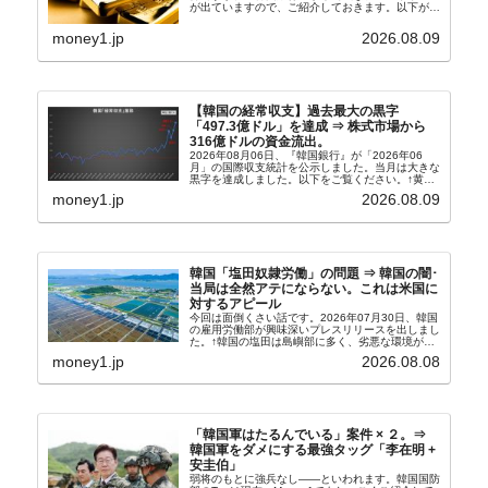
が出ていますので、ご紹介しておきます。以下が全
文和訳です。表題：韓国銀行、国内生産金の買い入
れ協力体制を構築□『韓国銀行』は、国内生産金の
money1.jp
2026.08.09
買い入れに...
【韓国の経常収支】過去最大の黒字
「497.3億ドル」を達成 ⇒ 株式市場から
316億ドルの資金流出。
2026年08月06日、『韓国銀行』が「2026年06
月」の国際収支統計を公示しました。当月は大きな
黒字を達成しました。以下をご覧ください。↑黄色
の傾向ペンでフォーカスしているのが2026年06月
money1.jp
2026.08.09
の経常収支です。2026年06月貿易収支：4...
韓国「塩田奴隷労働」の問題 ⇒ 韓国の闇･
当局は全然アテにならない。これは米国に
対するアピール
今回は面倒くさい話です。2026年07月30日、韓国
の雇用労働部が興味深いプレスリリースを出しまし
た。↑韓国の塩田は島嶼部に多く、劣悪な環境が一
般に見られることが少ないため、事件の発覚を妨げ
money1.jp
2026.08.08
たといわれます（後述）。これは、いわゆる「塩田
奴隷...
「韓国軍はたるんでいる」案件 × ２。⇒
韓国軍をダメにする最強タッグ「李在明 +
安圭伯」
弱将のもとに強兵なし――といわれます。韓国国防