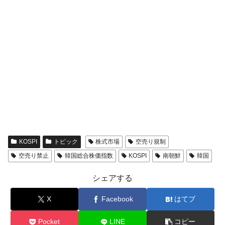
KOSPI
トピック
株式市場
空売り規制
空売り禁止
韓国総合株価指数
KOSPI
南朝鮮
韓国
シェアする
X
Facebook
はてブ
Pocket
LINE
コピー