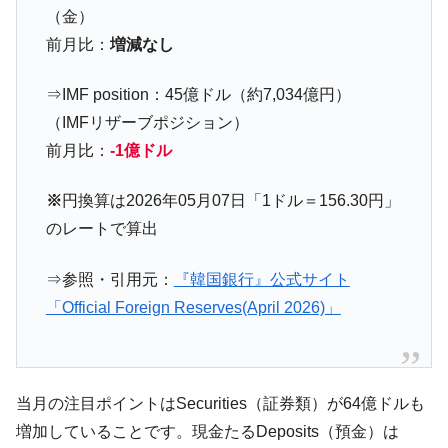
韓国政府「2035年までに18.4GW規模のAIデ
『Money1』
（金）
ータセンター整備」⇒ だから無理だってば。
前月比：
増減なし
JPモルガン「韓国レバレッジETFの清算は
『Money1』
ほぼ終わった」
⇒IMF position：45億ドル（約7,034億円）
韓国『国民年金公団』株価暴落で200兆蒸
『Money1』
（IMFリザーブポジション）
発。
前月比：
-1億ドル
韓国政府「ニセＫ-ブランドを通報しようキ
『Money1』
ャンペーン」⇒ あの名物教授も登場！
※
円換算は2026年05月07日「1ドル＝156.30円」
韓国「橋が落ちました」⇒ 耐久性「なさす
『Money1』
のレートで算出
ぎ」では。
⇒参照・引用元：
『韓国銀行』公式サイト
韓国鉄鋼最大手『POSCO』ズブズブ沈む。
『Money1』
営業利益80.2％も減少
「Official Foreign Reserves(April 2026)」
米国下院「韓国の公務員個人をターゲット
『Money1』
にぶん殴る法案」提出！⇒ クーパン問題は合衆国企業に対
する差別。許してはおかぬ
当月の注目ポイントはSecurities（証券類）が64億ドルも
韓国ボンクラ政策室長･金容範、株価暴落に
『Money1』
増加していることです。現金たるDeposits（預金）は
他人事のような発言。