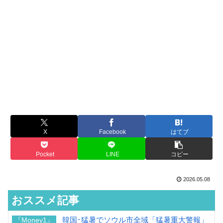
X
Facebook
はてブ
Pocket
LINE
コピー
2026.05.08
おススメ記事
韓国･猛暑でソウル市全域「猛暑重大警報」
『Money1』