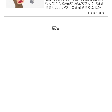
行ってきた経済政策が全てひっくり返さ
れました。いや、全否定されることが決
定的になりました。2022年03月21日、尹
2022.03.22
錫悦（ユン・ソギョル）次期大統領が経
済団体6つの長との昼食懇談会を持ちまし
た。『全国経済...
広告