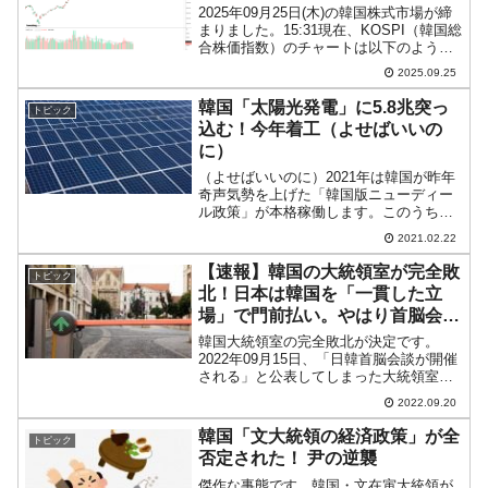
2025年09月25日(木)の韓国株式市場が締
まりました。15:31現在、KOSPI（韓国総
合株価指数）のチャートは以下のように
なっています（チャートは
2025.09.25
『Investing.com』より引用）。投資家別
売買動向は以下です。⇒データ引用元：
韓国「太陽光発電」に5.8兆突っ
トピック
『...
込む！今年着工（よせばいいの
に）
（よせばいいのに）2021年は韓国が昨年
奇声気勢を上げた「韓国版ニューディー
ル政策」が本格稼働します。このうちの
「グリーンニューディール」には、「再
2021.02.22
生可能エネルギーへの転換」というエネ
ルギー政策が含まれています。で、いよ
【速報】韓国の大統領室が完全敗
トピック
いよ2.8GW規模の...
北！日本は韓国を「一貫した立
場」で門前払い。やはり首脳会談
は「立ち話」級か
韓国大統領室の完全敗北が決定です。
2022年09月15日、「日韓首脳会談が開催
される」と公表してしまった大統領室で
したが、韓国外交部の報道官はブリーフ
2022.09.20
ィングにおいて、「国連総会をきっかけ
とした日韓首脳会談は現在両国で調整中
韓国「文大統領の経済政策」が全
トピック
で、まだ決まってい...
否定された！ 尹の逆襲
傑作な事態です。韓国・文在寅大統領が