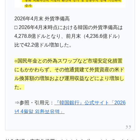
2026年4月末 外貨準備高
□ 2026年4月末時点における韓国の外貨準備高は
4,278.8億ドルとなり、前月末（4,236.6億ドル）
比で42.2億ドル増加した。
○国民年金との外為スワップなど市場安定化措置
にもかかわらず、その他通貨建て外貨資産の米ド
ル換算額の増加および運用収益などにより増加し
た。
⇒参照・引用元：
『韓国銀行』公式サイト「2026
년 4월말 외환보유액」