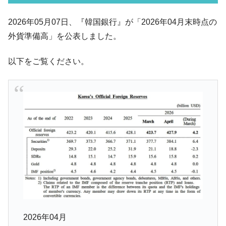
韓国･李在明さっそく不動産対策で浅薄な発
『Money1』
2026年05月07日、『韓国銀行』が「2026年04月末時点の
言。
外貨準備高」を公表しました。
韓国は「中国と同じく」投資に不適格な国
『Money1』
だ。
以下をご覧ください。
『韓国銀行』が「金の保有量を増やしま
『Money1』
す」⇒「金を経由するドル入手」手段ではないのか？
韓国･外為取引量「1日当たり1,214.4億ド
『Money1』
ル」まで拡大 ⇒ 海外資金の動きに強く左右される状態
韓国･帰ってきた李在明。李在明を支持しな
『Money1』
い「50.5％」に上昇
韓国大統領府ボンクラ政策室長が告発され
『Money1』
た ⇒ 国家が行った恐るべき株価操作であり、空前の国政壟
断
韓国･警察職員が「丸刈りになって抗議活
『Money1』
動」
2026年04月
中国だけが鉄鋼輸出を異常増加させる ⇒ 中
『Money1』