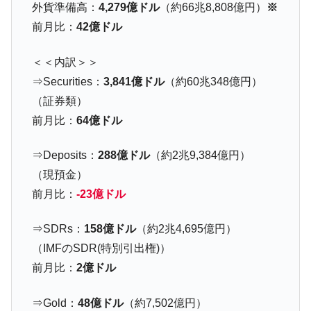
外貨準備高：
4,279億ドル
（約66兆8,808億円）
※
国の過剰生産が世界を蝕む。
前月比：
42億ドル
韓国製造業「半導体絶好調」のウラで他業
『Money1』
種は全般的「不調」⇒ PSIが示す現況は決して良くない。
＜＜内訳＞＞
【米韓激突案件】韓国消費者院が『クーパ
『Money1』
⇒Securities：
3,841億ドル
（約60兆348億円）
ン』1人当たり賠償10万ウォンを認定 ⇒ 総額3兆7,000億
（証券類）
韓国で猛暑。南東部では干ばつ
『Money1』
前月比：
64億ドル
韓国型イージス搭載の次世代駆逐艦
『Money1』
「KDDX」1番艦、2032年竣工と公示
⇒Deposits：
288億ドル
（約2兆9,384億円）
【対日本円】ウォン安が急進！ 日米の協調
『Money1』
（現預金）
に韓国がいっちょがみしたのでは。
前月比：
-23億ドル
韓国政府『BYD』車への補助金を全廃 ⇒ 実
『Money1』
は韓国で『BYD』車は売れている。6カ月で対前年同期比
⇒SDRs：
158億ドル
（約2兆4,695億円）
1.9倍！
（IMFのSDR(特別引出権)）
在韓米国大使スティールが着韓！⇒ さっそ
『Money1』
前月比：
2億ドル
く空港に詰めかけ「出て行け！」「極右勢力」のプラカー
ドを掲げる「在韓反米勢力」
⇒Gold：
48億ドル
（約7,502億円）