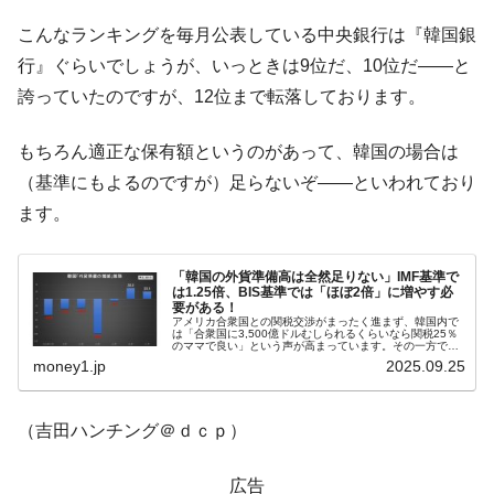
こんなランキングを毎月公表している中央銀行は『韓国銀
行』ぐらいでしょうが、いっときは9位だ、10位だ――と
誇っていたのですが、12位まで転落しております。
もちろん適正な保有額というのがあって、韓国の場合は
（基準にもよるのですが）足らないぞ――といわれており
ます。
「韓国の外貨準備高は全然足りない」IMF基準で
は1.25倍、BIS基準では「ほぼ2倍」に増やす必
要がある！
アメリカ合衆国との関税交渉がまったく進まず、韓国内で
は「合衆国に3,500億ドルむしられるくらいなら関税25％
のママで良い」という声が高まっています。その一方で
「日本のような無制限の通貨スワップを合衆国に要求」と
money1.jp
2025.09.25
いうバカな声も上がっています...
（吉田ハンチング＠ｄｃｐ）
広告