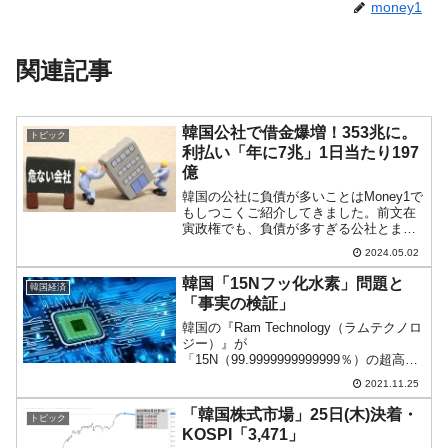
money1
関連記事
韓国公社で借金爆増！353兆に。
トピック
利払い「年に7兆」1日当たり197
億
韓国の公社に負債が多いことはMoney1で
もしつこくご紹介してきました。前文在
寅政権でも、負債が多すぎる公社とまだ
マシな公社を合併させるなど、小狡い施
2024.05.02
策を行いましたが――本質的には変わっ
ていません。政府は「どうせ一つの財布
韓国「15Nフッ化水素」問題と
韓国経済
みたいなもの」と考...
「事実の検証」
韓国の『Ram Technology（ラムテクノロ
ジー）』が
「15N（99.9999999999999％）の超高純
度のフッ化水素の生産技術を開発した」
2021.11.25
と報じられた件です。事実を確認してみ
ます。まず、『ラムテクノロジー』は記
「韓国株式市場」25日(木)決着・
トピック
事の元になった報道...
KOSPI「3,471」