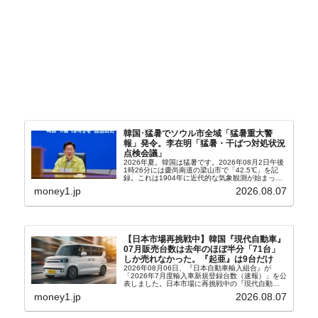
韓国･猛暑でソウル市全域「猛暑重大警
報」発令。李在明「猛暑・干ばつ対処状況
点検会議」
2026年夏。韓国は猛暑です。2026年08月2日午後
1時26分には慶尚南道の梁山市で「42.5℃」を記
録。これは1904年に近代的な気象観測が始まって
以来の韓国史上最高気温です。08月04日には、ソ
money1.jp
2026.08.07
ウル市全域への「猛暑重大警報」が発令され...
【日本市場再挑戦中】韓国『現代自動車』
07月販売台数は去年のほぼ半分「71台」
しか売れなかった。『起亜』は9台だけ
2026年08月06日、『日本自動車輸入組合』が
「2026年7月度輸入車新規登録台数（速報）」を公
表しました。日本市場に再挑戦中の『現代自動
車』、また日本市場を攻略したい『BYD』の販売
money1.jp
2026.08.07
台数はこの中に捉えられているはずです。先月から
は韓国の...