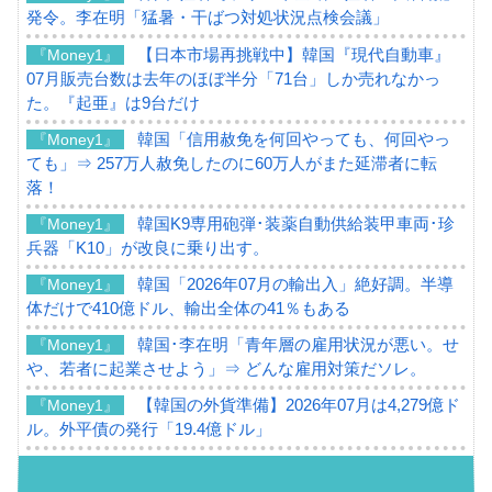
発令。李在明「猛暑・干ばつ対処状況点検会議」
【日本市場再挑戦中】韓国『現代自動車』
『Money1』
07月販売台数は去年のほぼ半分「71台」しか売れなかっ
た。『起亜』は9台だけ
韓国「信用赦免を何回やっても、何回やっ
『Money1』
ても」⇒ 257万人赦免したのに60万人がまた延滞者に転
落！
韓国K9専用砲弾･装薬自動供給装甲車両･珍
『Money1』
兵器「K10」が改良に乗り出す。
韓国「2026年07月の輸出入」絶好調。半導
『Money1』
体だけで410億ドル、輸出全体の41％もある
韓国･李在明「青年層の雇用状況が悪い。せ
『Money1』
や、若者に起業させよう」⇒ どんな雇用対策だソレ。
【韓国の外貨準備】2026年07月は4,279億ド
『Money1』
ル。外平債の発行「19.4億ドル」
韓国「ここは北朝鮮なのか。選管がサーバ
『Money1』
ーにウソのデータを入力したのは明白だ」