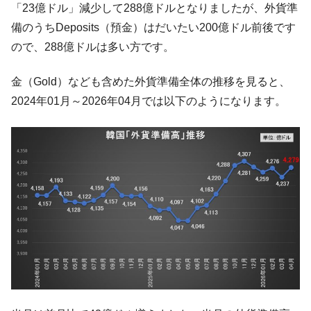
「23億ドル」減少して288億ドルとなりましたが、外貨準
韓国半導体『SKハイニックス』2026年2Qの
『Money1』
備のうちDeposits（預金）はだいたい200億ドル前後です
業績「史上最高益」当期純利益は前年同期比13.4倍に。
ので、288億ドルは多い方です。
韓国･加徳島新国際空港「またも暗礁」の危
『Money1』
機 ⇒ 10.7兆では損が出るからできない。
金（Gold）なども含めた外貨準備全体の推移を見ると、
【速報】韓国株式市場の暴落・本日07月29
『Money1』
2024年01月～2026年04月では以下のようになります。
日(水)もサイドカー・サーキットブレイカーの二段コンボ
発動！
IT産業は人を雇用する効果は低い。全産業の
『Money1』
半分未満しか雇用を生まない
韓国「株式市場が賭博場のように変質した
『Money1』
のは政界の責任だ」
日本の誇る海洋資源調査船『白嶺』は先進技術の
Fact1
塊！
夏の甲子園、優勝校を最も多く輩出している都道
Fact1
府県とは？
今話題の「楽天ライオンズ」とは？
Fact1