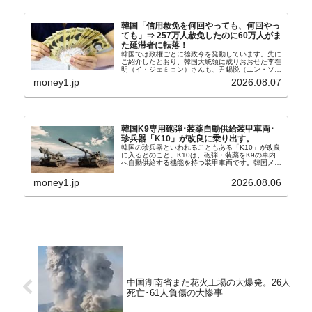
韓国「信用赦免を何回やっても、何回やっ
ても」⇒ 257万人赦免したのに60万人がま
た延滞者に転落！
韓国では政権ごとに徳政令を発動しています。先に
ご紹介したとおり、韓国大統領に成りおおせた李在
明（イ・ジェミョン）さんも、尹錫悦（ユン・ソギ
ョル）前政権が行った――「新出発基金」をバッド
money1.jp
2026.08.07
バンクにして不良債権の買い取りを行い、分割償還
や元利減免...
韓国K9専用砲弾･装薬自動供給装甲車両･
珍兵器「K10」が改良に乗り出す。
韓国の珍兵器といわれることもある「K10」が改良
に入るとのこと。K10は、砲弾・装薬をK9の車内
へ自動供給する機能を持つ装甲車両です。韓国メデ
ィア『Chosun Biz』が報じていますので、同記事
から以下に一部を引きます。2005年に初めて...
money1.jp
2026.08.06
中国湖南省また花火工場の大爆発。26人
死亡･61人負傷の大惨事