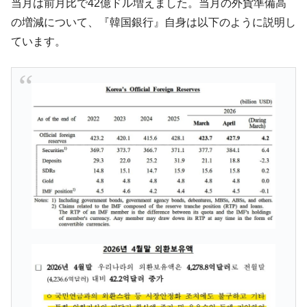
当月は前月比で42億ドル増えました。当月の外貨準備高
奇跡の毛色「白毛馬」とは？
Fact1
の増減について、『韓国銀行』自身は以下のように説明し
全て勝つといくら？ 競馬GI競走で勝利騎手がもら
Fact1
ています。
える賞金とは？
平成仮面ライダーの意外すぎるモチーフとは？
Fact1
発表から2日で大崩壊、鳴かず飛ばずに終わりそう
Fact1
なスーパーリーグとは？
日本人マスターズ挑戦の歴史。松山以前に最高位
Fact1
だった選手とは？
甲子園通算本塁打、最多の清原に次いで多く打っ
Fact1
ている意外な選手とは？
セレクトセールの高額取引馬が稼いだ金額とは？
Fact1