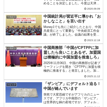
めることを決定しました。今度は天津に
あるTV工場です。これは『サムスン電
2020.09.09
子』が中国に持つ唯一のTV工場。『サム
スン電子』自身は、特に中国市場を諦め
中国統計局が習近平に導かれ「お
中国経済
るわけではないが、生産...
かしなこと」を言い出す
Money1でも先にご紹介したとおり、中国
共産党にとって重要な「中央経済工作会
議」が終了しました。会議の結果を受け
て、政府機関がそれぞれに「習近平国家
2023.12.18
主席の新時代の中国の特色ある社会主義
の思想に導かれ……」という文書を出し
中国商務部「中国がCPTPPに加
中国経済
ています。導かれて...
盟したら良いことあるぞ。加盟国
は積極的に中国加盟を推進しろ」
2025年11月06日、中国の商務部が記者ブ
リーフィングを開き「CPTPPに加盟を積
極的に推進する」と発言しました。加盟
できると信じているのが驚きですが、以
2025.11.12
下に和訳します。『封面新聞』記者：
CPTPP加盟の進展とその影響について教
「ザンビア」にデフォルト迫る！
トピック
えてくださ...
中国が絡んでいます
突然で大変恐縮ですがアフリカのニュー
スです。アフリカ中南部の「ザンビア」
は世界的な銅の産地ですが、デフォルト
ほぼ確定です。2020年10月14日、