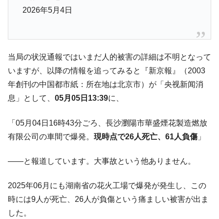
える賞金とは？
2026年5月4日
平成仮面ライダーの意外すぎるモチーフとは？
Fact1
発表から2日で大崩壊、鳴かず飛ばずに終わりそう
Fact1
なスーパーリーグとは？
当局の状況通報ではいまだ人的被害の詳細は不明となって
日本人マスターズ挑戦の歴史。松山以前に最高位
Fact1
いますが、以降の情報を追ってみると『新京報』（2003
だった選手とは？
年創刊の中国都市紙：所在地は北京市）が「央视新闻消
甲子園通算本塁打、最多の清原に次いで多く打っ
Fact1
息」として、
05月05日13:39
に、
ている意外な選手とは？
セレクトセールの高額取引馬が稼いだ金額とは？
Fact1
「05月04日16時43分ごろ、長沙瀏陽市華盛煙花製造燃放
有限公司の車間で爆発。
現時点で26人死亡、61人負傷
」
――と報道しています。大事故という他ありません。
2025年06月にも湖南省の花火工場で爆発が発生し、この
時には9人が死亡、26人が負傷という痛ましい被害が出ま
した。