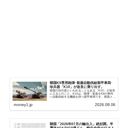
韓国K9専用砲弾･装薬自動供給装甲車両･
珍兵器「K10」が改良に乗り出す。
韓国の珍兵器といわれることもある「K10」が改良
に入るとのこと。K10は、砲弾・装薬をK9の車内
へ自動供給する機能を持つ装甲車両です。韓国メデ
ィア『Chosun Biz』が報じていますので、同記事
から以下に一部を引きます。2005年に初めて...
money1.jp
2026.08.06
韓国「2026年07月の輸出入」絶好調。半
導体だけで410億ドル、輸出全体の41％も