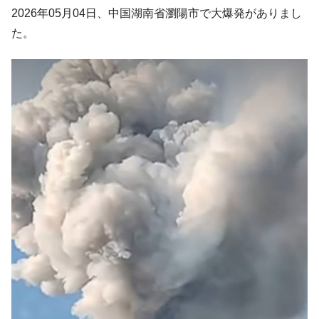
韓国･帰ってきた李在明。李在明を支持しな
2026年05月04日、中国湖南省瀏陽市で大爆発がありまし
『Money1』
い「50.5％」に上昇
た。
韓国大統領府ボンクラ政策室長が告発され
『Money1』
た ⇒ 国家が行った恐るべき株価操作であり、空前の国政壟
断
韓国･警察職員が「丸刈りになって抗議活
『Money1』
動」
中国だけが鉄鋼輸出を異常増加させる ⇒ 中
『Money1』
国の過剰生産が世界を蝕む。
韓国製造業「半導体絶好調」のウラで他業
『Money1』
種は全般的「不調」⇒ PSIが示す現況は決して良くない。
【米韓激突案件】韓国消費者院が『クーパ
『Money1』
ン』1人当たり賠償10万ウォンを認定 ⇒ 総額3兆7,000億
韓国で猛暑。南東部では干ばつ
『Money1』
韓国型イージス搭載の次世代駆逐艦
『Money1』
「KDDX」1番艦、2032年竣工と公示