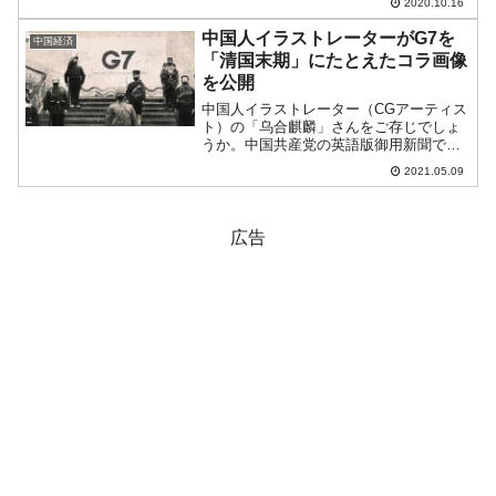
2020.10.16
『Bloomberg』が「30億ドル規模のドル
建て国債の利払いが迫っているがデフォ
中国人イラストレーターがG7を
中国経済
ルトすれば、...
「清国末期」にたとえたコラ画像
を公開
中国人イラストレーター（CGアーティス
ト）の「乌合麒麟」さんをご存じでしょ
うか。中国共産党の英語版御用新聞でも
「戦狼アーティスト」、「愛国心の強い
2021.05.09
アーティスト」などと紹介される人で
す。2021年05月07日、乌合麒麟さんが
Weiboで非常に...
広告