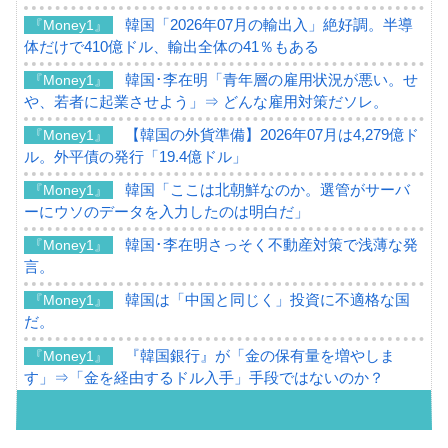
韓国「2026年07月の輸出入」絶好調。半導
『Money1』
体だけで410億ドル、輸出全体の41％もある
韓国･李在明「青年層の雇用状況が悪い。せ
『Money1』
や、若者に起業させよう」⇒ どんな雇用対策だソレ。
【韓国の外貨準備】2026年07月は4,279億ド
『Money1』
ル。外平債の発行「19.4億ドル」
韓国「ここは北朝鮮なのか。選管がサーバ
『Money1』
ーにウソのデータを入力したのは明白だ」
韓国･李在明さっそく不動産対策で浅薄な発
『Money1』
言。
韓国は「中国と同じく」投資に不適格な国
『Money1』
だ。
『韓国銀行』が「金の保有量を増やしま
『Money1』
す」⇒「金を経由するドル入手」手段ではないのか？
韓国･外為取引量「1日当たり1,214.4億ド
『Money1』
ル」まで拡大 ⇒ 海外資金の動きに強く左右される状態