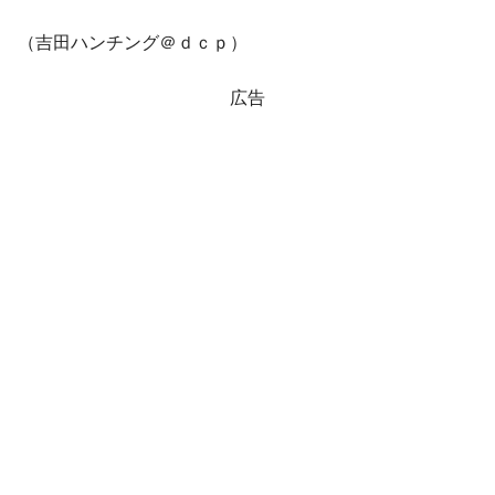
（吉田ハンチング＠ｄｃｐ）
広告