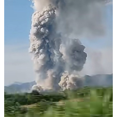
【対日本円】ウォン安が急進！ 日米の協調
『Money1』
に韓国がいっちょがみしたのでは。
韓国政府『BYD』車への補助金を全廃 ⇒ 実
『Money1』
は韓国で『BYD』車は売れている。6カ月で対前年同期比
1.9倍！
在韓米国大使スティールが着韓！⇒ さっそ
『Money1』
く空港に詰めかけ「出て行け！」「極右勢力」のプラカー
ドを掲げる「在韓反米勢力」
韓国政府「2035年までに18.4GW規模のAIデ
『Money1』
ータセンター整備」⇒ だから無理だってば。
JPモルガン「韓国レバレッジETFの清算は
『Money1』
ほぼ終わった」
韓国『国民年金公団』株価暴落で200兆蒸
『Money1』
発。
韓国政府「ニセＫ-ブランドを通報しようキ
『Money1』
ャンペーン」⇒ あの名物教授も登場！
韓国「橋が落ちました」⇒ 耐久性「なさす
『Money1』