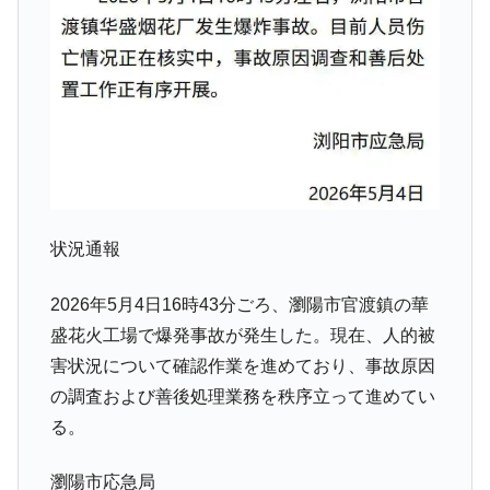
韓国「株式市場が賭博場のように変質した
『Money1』
のは政界の責任だ」
韓国「2026年1Q 資金循環統計」面白い結果
『Money1』
に。
韓国化学企業最大手『ロッテケミカル』純
『Money1』
借入金が約8兆。信用格付け「ネガティブ」にダウン
韓国株式市場･暗黒の火曜日。サーキットブ
『Money1』
レイカーも発動！ 半導体2銘柄の暴落
状況通報
日本の誇る海洋資源調査船『白嶺』は先進技術の
Fact1
塊！
2026年5月4日16時43分ごろ、瀏陽市官渡鎮の華
盛花火工場で爆発事故が発生した。現在、人的被
夏の甲子園、優勝校を最も多く輩出している都道
Fact1
府県とは？
害状況について確認作業を進めており、事故原因
今話題の「楽天ライオンズ」とは？
の調査および善後処理業務を秩序立って進めてい
Fact1
る。
奇跡の毛色「白毛馬」とは？
Fact1
全て勝つといくら？ 競馬GI競走で勝利騎手がもら
Fact1
瀏陽市応急局