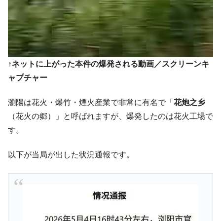
ぎ」では。
韓国鉄鋼最大手『POSCO』ズブズブ沈む。
『Money1』
営業利益80.2％も減少
米国下院「韓国の公務員個人をターゲット
『Money1』
にぶん殴る法案」提出！⇒ クーパン問題は合衆国企業に対
↑ネットに上がった本件の爆発される動画／スクリーンキ
する差別。許してはおかぬ
ャプチャー
韓国ボンクラ政策室長･金容範、株価暴落に
『Money1』
他人事のような発言。
瀏陽は花火・爆竹・煙火産業で非常に有名で「
花炮之乡
（花火の郷）」と呼ばれますが、爆発したのは花火工場で
韓国半導体『SKハイニックス』2026年2Qの
『Money1』
業績「史上最高益」当期純利益は前年同期比13.4倍に。
す。
韓国･加徳島新国際空港「またも暗礁」の危
『Money1』
機 ⇒ 10.7兆では損が出るからできない。
以下が当局が出した状況通報です。
【速報】韓国株式市場の暴落・本日07月29
『Money1』
日(水)もサイドカー・サーキットブレイカーの二段コンボ
発動！
IT産業は人を雇用する効果は低い。全産業の
『Money1』
半分未満しか雇用を生まない