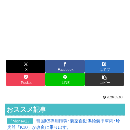
X
Facebook
はてブ
Pocket
LINE
コピー
2026.05.08
おススメ記事
韓国K9専用砲弾･装薬自動供給装甲車両･珍
『Money1』
兵器「K10」が改良に乗り出す。