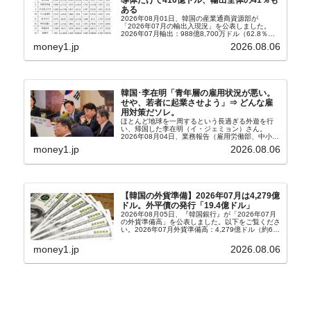
ある
2026年08月01日、韓国の産業通商資源部が
「2026年07月の輸出入現況」を公表しました。
2026年07月輸出：988億8,700万ドル（62.8％）
輸入：685億6,300万ドル（26.5％）貿易収支：
money1.jp
2026.08.06
303億2,400万ドル2026...
韓国･李在明「青年層の雇用状況が悪い。
せや、若者に起業させよう」⇒ どんな雇
用対策だソレ。
ほとんど地球を一周するという長過ぎる外遊を行
い、帰国した李在明（イ・ジェミョン）さん。
2026年08月04日、業務報告（雇用労働部、中小ベ
ンチャー企業部、公正取引委員会）を主催。この席
money1.jp
2026.08.06
上、韓国大統領に成りおおせた李在明（イ・ジェミ
ョン）さん...
【韓国の外貨準備】2026年07月は4,279億
ドル。外平債の発行「19.4億ドル」
2026年08月05日、『韓国銀行』が「2026年07月
の外貨準備高」を公表しました。以下をご覧くださ
い。2026年07月外貨準備高：4,279億ドル（約67
兆4,456億円）※前月比：+6億ドル＜＜内訳＞＞
⇒Securities：3,80...
money1.jp
2026.08.06