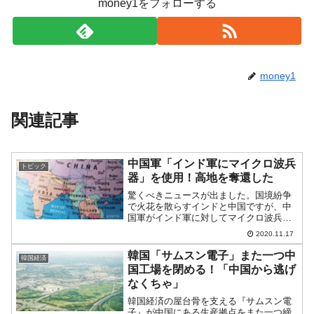
money1をフォローする
money1
関連記事
中国軍「インド軍にマイクロ波兵
トピック
器」を使用！高地を奪還した
驚くべきニュースが出ました。国境紛争
で火花を散らすインドと中国ですが、中
国軍がインド軍に対してマイクロ波兵器
を使用したというのです。国際関係学院
2020.11.17
副院長の金燦榮が2020年11月11日、微博
（ウェイボー）で明らかにしました。
韓国「サムスン電子」また一つ中
韓国経済
2020年08月2...
国工場を閉める！「中国から逃げ
なくちゃ」
韓国経済の屋台骨を支える『サムスン電
子』が中国にある生産拠点をまた一つ締