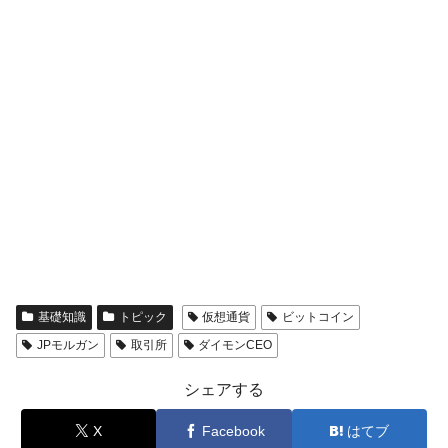
全て勝つといくら？ 競馬GI競走で勝利騎手がもら
Fact1
える賞金とは？
平成仮面ライダーの意外すぎるモチーフとは？
Fact1
発表から2日で大崩壊、鳴かず飛ばずに終わりそう
Fact1
なスーパーリーグとは？
日本人マスターズ挑戦の歴史。松山以前に最高位
Fact1
だった選手とは？
甲子園通算本塁打、最多の清原に次いで多く打っ
Fact1
ている意外な選手とは？
セレクトセールの高額取引馬が稼いだ金額とは？
Fact1
基礎知識
トピック
仮想通貨
ビットコイン
JPモルガン
取引所
ダイモンCEO
シェアする
X
Facebook
はてブ