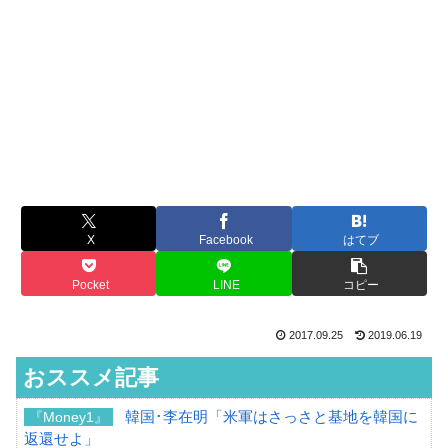
X
Facebook
はてブ
Pocket
LINE
コピー
2017.09.25
2019.06.19
おススメ記事
韓国･李在明「米軍はさっさと基地を韓国に
『Money1』
返還せよ」