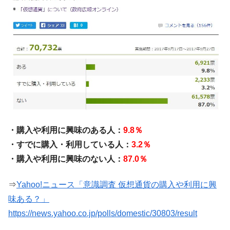
断
韓国･警察職員が「丸刈りになって抗議活
『Money1』
動」
中国だけが鉄鋼輸出を異常増加させる ⇒ 中
『Money1』
国の過剰生産が世界を蝕む。
韓国製造業「半導体絶好調」のウラで他業
『Money1』
種は全般的「不調」⇒ PSIが示す現況は決して良くない。
【米韓激突案件】韓国消費者院が『クーパ
『Money1』
ン』1人当たり賠償10万ウォンを認定 ⇒ 総額3兆7,000億
・購入や利用に興味のある人：
9.8％
韓国で猛暑。南東部では干ばつ
『Money1』
・すでに購入・利用している人：
3.2％
韓国型イージス搭載の次世代駆逐艦
『Money1』
・購入や利用に興味のない人：
87.0％
「KDDX」1番艦、2032年竣工と公示
【対日本円】ウォン安が急進！ 日米の協調
『Money1』
⇒
Yahoo!ニュース「意識調査 仮想通貨の購入や利用に興
に韓国がいっちょがみしたのでは。
味ある？」
韓国政府『BYD』車への補助金を全廃 ⇒ 実
『Money1』
https://news.yahoo.co.jp/polls/domestic/30803/result
は韓国で『BYD』車は売れている。6カ月で対前年同期比
1.9倍！