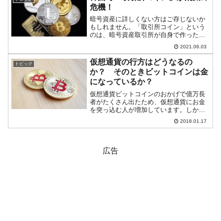
め...
危機！
暗号資産に詳しくない方はご存じないか
もしれません。「取引所コイン」という
のは、暗号資産取引所が自身で作った仮
想通貨のことです。問題は、自分たちで
2021.06.03
作成したホワイト・ペーパーを自分たち
で審査して上場していることです。利益
仮想通貨の行方はどうなるの
トピック
相反が問題になりますし、...
か？ そのときビットコインは金
になっているか？
仮想通貨ビットコインのおかげで億万長
者がたくさん出たため、仮想通貨にお金
を突っ込む人が増加しています。しか
し、仮想通貨がこの先どうなるかという
2018.01.17
点については、いわゆる評論家や著名な
投資家の方々ですらいろんなことを仰っ
ています。1.これはチュー...
広告