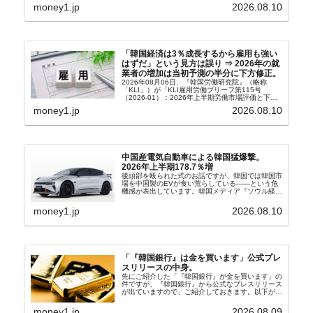
（アン・ギュベク）さんが国防部長（長官）を努め
money1.jp
2026.08.10
ていることもあ...
「韓国経済は3％成長するから雇用も強い
はずだ」という見方は誤り ⇒ 2026年の就
業者の増加は当初予測の半分に下方修正。
2026年08月06日、『韓国労働研究院』（略称
「KLI」）が「KLI雇用労働ブリーフ第115号
（2026-01）：2026年上半期労働市場評価と下半
期労働市場展望」を公表しました。Money1でも何
money1.jp
2026.08.10
度もご紹介していますが、政府が何よりも大...
中国産電気自動車による韓国猛爆撃。
2026年上半期178.7％増
後頭部を殴られた式のお話ですが、韓国では韓国市
場を中国製のEVが食い荒らしている――という危
機感が表出しています。韓国メディア『ソウル経
済』の記事から一部を以下に引きます。記事タイト
ルは「中国EVの大攻勢…東風もプジョーと手を組
money1.jp
2026.08.10
み韓国進出」...
「『韓国銀行』は金を買います」公式プレ
スリリースの中身。
先にご紹介した「『韓国銀行』が金を買います」の
件ですが、『韓国銀行』から公式なプレスリリース
が出ていますので、ご紹介しておきます。以下が全
文和訳です。表題：韓国銀行、国内生産金の買い入
れ協力体制を構築□『韓国銀行』は、国内生産金の
money1.jp
2026.08.09