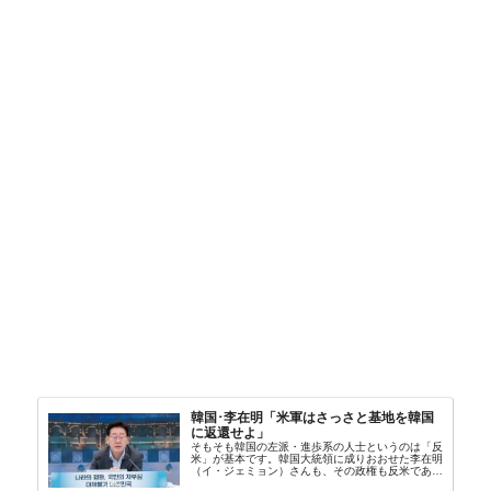
韓国･李在明「米軍はさっさと基地を韓国
に返還せよ」
そもそも韓国の左派・進歩系の人士というのは「反
米」が基本です。韓国大統領に成りおおせた李在明
（イ・ジェミョン）さんも、その政権も反米であ
り、親北・親中国が基本路線。ボンクラの安圭伯