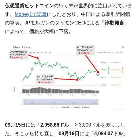
される可能性もあるのでは」とほのめかす。
仮想通貨ビットコイン
の行く末が世界的に注目されていま
韓国07月･物価指数「2.8％」に低下 ⇒ 実は
『Money1』
す。
Money1で記事
にしたとおり、中国による取引所閉鎖
コアコアは上がった。
の発表、JPモルガンのダイモンCEOによる「
詐欺発言
」
韓国･猛暑でソウル市全域「猛暑重大警報」
『Money1』
によって、価格が大幅に下落。
発令。李在明「猛暑・干ばつ対処状況点検会議」
【日本市場再挑戦中】韓国『現代自動車』
『Money1』
07月販売台数は去年のほぼ半分「71台」しか売れなかっ
た。『起亜』は9台だけ
韓国「信用赦免を何回やっても、何回やっ
『Money1』
ても」⇒ 257万人赦免したのに60万人がまた延滞者に転
落！
韓国K9専用砲弾･装薬自動供給装甲車両･珍
『Money1』
兵器「K10」が改良に乗り出す。
韓国「2026年07月の輸出入」絶好調。半導
『Money1』
体だけで410億ドル、輸出全体の41％もある
09月15日
には「
2,958.66ドル
」と3,000ドルを割りまし
韓国･李在明「青年層の雇用状況が悪い。せ
『Money1』
や、若者に起業させよう」⇒ どんな雇用対策だソレ。
た。そこから持ち直し、
09月19日
には「
4,094.07ドル
」