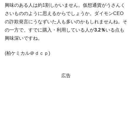
興味のある人は約1割しかいません。仮想通貨がうさんく
在韓米国大使スティールが着韓！⇒ さっそ
『Money1』
さいもののように思えるからでしょうか。ダイモンCEO
く空港に詰めかけ「出て行け！」「極右勢力」のプラカー
の詐欺発言にうなずいた人も多いのかもしれませんね。そ
ドを掲げる「在韓反米勢力」
の一方で、すでに購入・利用している人が
3.2％
いる点も
韓国政府「2035年までに18.4GW規模のAIデ
『Money1』
興味深いですね。
ータセンター整備」⇒ だから無理だってば。
JPモルガン「韓国レバレッジETFの清算は
『Money1』
(柏ケミカル＠ｄｃｐ)
ほぼ終わった」
韓国『国民年金公団』株価暴落で200兆蒸
『Money1』
発。
広告
日本の誇る海洋資源調査船『白嶺』は先進技術の
Fact1
塊！
夏の甲子園、優勝校を最も多く輩出している都道
Fact1
府県とは？
今話題の「楽天ライオンズ」とは？
Fact1
奇跡の毛色「白毛馬」とは？
Fact1