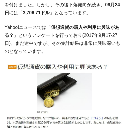
を付けました。しかし、その後下落傾向が続き、
09月24
【韓国の外貨準備】2026年07月は4,279億ド
『Money1』
ル。外平債の発行「19.4億ドル」
日
には「
3,706.71ドル
」となっています。
韓国「ここは北朝鮮なのか。選管がサーバ
『Money1』
Yahoo!ニュースでは「
仮想通貨の購入や利用に興味があ
ーにウソのデータを入力したのは明白だ」
る？
」というアンケートを行っており(2017年9月17-27
韓国･李在明さっそく不動産対策で浅薄な発
『Money1』
日)、まだ途中ですが、その集計結果は非常に興味深いも
言。
のとなっています。
韓国は「中国と同じく」投資に不適格な国
『Money1』
だ。
『韓国銀行』が「金の保有量を増やしま
『Money1』
す」⇒「金を経由するドル入手」手段ではないのか？
韓国･外為取引量「1日当たり1,214.4億ド
『Money1』
ル」まで拡大 ⇒ 海外資金の動きに強く左右される状態
韓国･帰ってきた李在明。李在明を支持しな
『Money1』
い「50.5％」に上昇
韓国大統領府ボンクラ政策室長が告発され
『Money1』
た ⇒ 国家が行った恐るべき株価操作であり、空前の国政壟