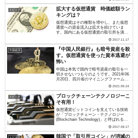
可されたところだけになります。09月24
日までに申請書を出して認可されなけれ
拡大する仮想通貨 時価総額ラン
トピック
ば...
キングは？
仮想通貨はその種類を増やし、また仮想
通貨への資金流入は拡大を続けていま
す。国内にある仮想通貨の取引所を潰し
た中国も、実は独自の仮想通貨を発行す
2017.11.17
る準備をしているなど、仮想通貨は世界
的にも存在感を増しているのです。2017
『中国人民銀行』も暗号資産を殺
中国経済
年11月16日現在の仮...
す。仮想通貨を使った資本逃避が
怖い
中国は本気で国内で暗号資産の取引を一
切させないつもりのようです。2021年06
月20日、四川省のマイニングファームの
90％がシャットダウンさせられました
2021.06.24
が、翌21日、『中国人民銀行』は暗号資
産取り締まり強化についてのプレスリリ
ブロックチェーンテクノロジーこ
トピック
ースを出しまし...
そ有用！
仮想通貨ビットコインを支えている技術
が「ブロックチェーン・テクノロジー
(Blockchain Technology)」と呼ばれるも
のです。実際に手にできない仮想通貨で
2017.09.17
すが、偽造できたり、持っているふりが
できたりしてはいけませんので、そのた
韓国で「取引所コイン」が消滅の
トピック