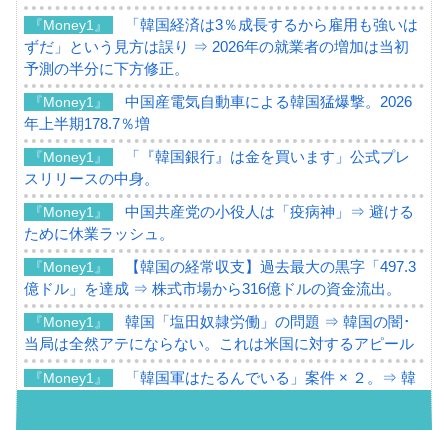
「韓国経済は3％成長するから雇用も強いは
『Money1』
ずだ」という見方は誤り ⇒ 2026年の就業者の増加は当初
予測の半分に下方修正。
中国産電気自動車による韓国猛爆撃。2026
『Money1』
年上半期178.7％増
「『韓国銀行』は金を買います」公式プレ
『Money1』
スリリースの中身。
中国共産党の小役人は「疫病神」⇒ 避ける
『Money1』
ために休業ラッシュ。
【韓国の経常収支】過去最大の黒字「497.3
『Money1』
億ドル」を達成 ⇒ 株式市場から316億ドルの資金流出。
韓国「塩田奴隷労働」の問題 ⇒ 韓国の闇･
『Money1』
当局は全然アテにならない。これは米国に対するアピール
「韓国軍はたるんでいる」案件 × ２。⇒ 韓
『Money1』
国軍をダメにする最強タッグ「李在明 + 安圭伯」
韓国メディアが「韓国政府と李在明が吊る
『Money1』