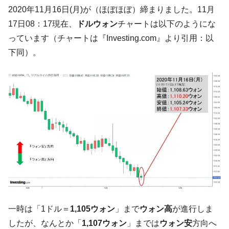
韓国･李在明「青年層の雇用状況が悪い。せ
『Money1』
2020年11月16日(月)が（ほぼほぼ）締まりました。11月
や、若者に起業させよう」⇒ どんな雇用対策だソレ。
17日08：17現在、
ドルウォン
チャートは以下のようにな
【韓国の外貨準備】2026年07月は4,279億ド
『Money1』
っています（チャートは『Investing.com』より引用：以
ル。外平債の発行「19.4億ドル」
下同）。
韓国「ここは北朝鮮なのか。選管がサーバ
『Money1』
ーにウソのデータを入力したのは明白だ」
韓国･李在明さっそく不動産対策で浅薄な発
『Money1』
言。
韓国は「中国と同じく」投資に不適格な国
『Money1』
だ。
『韓国銀行』が「金の保有量を増やしま
『Money1』
す」⇒「金を経由するドル入手」手段ではないのか？
韓国･外為取引量「1日当たり1,214.4億ド
『Money1』
ル」まで拡大 ⇒ 海外資金の動きに強く左右される状態
韓国･帰ってきた李在明。李在明を支持しな
『Money1』
一時は「1ドル＝
1,105ウォン
」まで
ウォン高
が進行しま
い「50.5％」に上昇
したが、なんとか「
1,107ウォン
」までは
ウォン安
方向へ
韓国大統領府ボンクラ政策室長が告発され