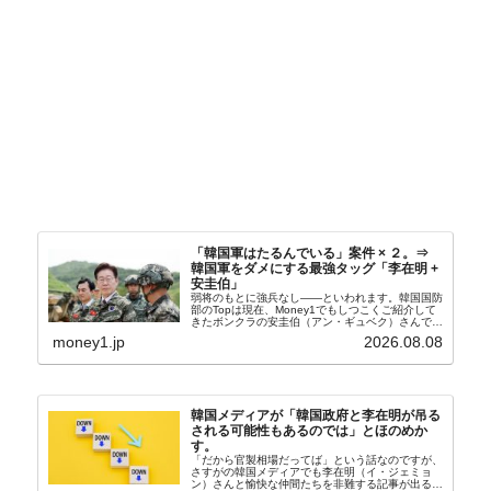
「韓国軍はたるんでいる」案件 × ２。⇒
韓国軍をダメにする最強タッグ「李在明 +
安圭伯」
弱将のもとに強兵なし――といわれます。韓国国防
部のTopは現在、Money1でもしつこくご紹介して
きたボンクラの安圭伯（アン・ギュベク）さんで
す。↑経済的無知蒙昧な李在明（イ・ジェミョン）
money1.jp
2026.08.08
さんと「韓国初の文官上がり」の国防部長官安圭伯
（アン...
韓国メディアが「韓国政府と李在明が吊る
される可能性もあるのでは」とほのめか
す。
「だから官製相場だってば」という話なのですが、
さすがの韓国メディアでも李在明（イ・ジェミョ
ン）さんと愉快な仲間たちを非難する記事が出るよ