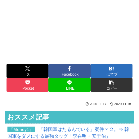
X
Facebook
はてブ
Pocket
LINE
コピー
2020.11.17
2020.11.18
おススメ記事
「韓国軍はたるんでいる」案件 × ２。⇒ 韓
『Money1』
国軍をダメにする最強タッグ「李在明 + 安圭伯」