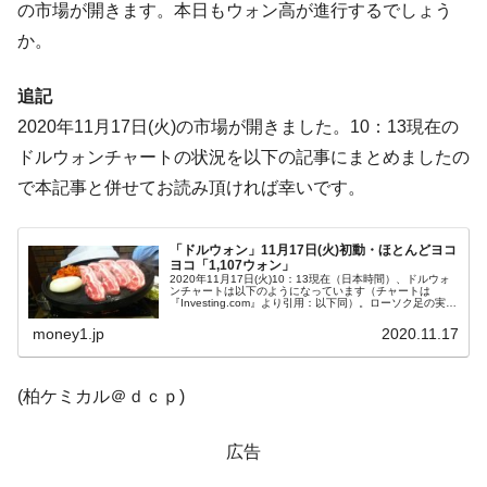
の市場が開きます。本日もウォン高が進行するでしょう
は韓国で『BYD』車は売れている。6カ月で対前年同期比
1.9倍！
か。
在韓米国大使スティールが着韓！⇒ さっそ
『Money1』
追記
く空港に詰めかけ「出て行け！」「極右勢力」のプラカー
ドを掲げる「在韓反米勢力」
2020年11月17日(火)の市場が開きました。10：13現在の
ドルウォンチャートの状況を以下の記事にまとめましたの
韓国政府「2035年までに18.4GW規模のAIデ
『Money1』
ータセンター整備」⇒ だから無理だってば。
で本記事と併せてお読み頂ければ幸いです。
JPモルガン「韓国レバレッジETFの清算は
『Money1』
ほぼ終わった」
「ドルウォン」11月17日(火)初動・ほとんどヨコ
ヨコ「1,107ウォン」
韓国『国民年金公団』株価暴落で200兆蒸
『Money1』
2020年11月17日(火)10：13現在（日本時間）、ドルウォ
ンチャートは以下のようになっています（チャートは
発。
『Investing.com』より引用：以下同）。ローソク足の実体
部分がほとんどありません。下がってもいいものか、上が
るにも上げ...
money1.jp
2020.11.17
韓国政府「ニセＫ-ブランドを通報しようキ
『Money1』
ャンペーン」⇒ あの名物教授も登場！
(柏ケミカル＠ｄｃｐ)
韓国「橋が落ちました」⇒ 耐久性「なさす
『Money1』
ぎ」では。
広告
韓国鉄鋼最大手『POSCO』ズブズブ沈む。
『Money1』
営業利益80.2％も減少