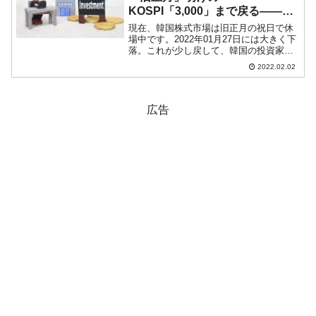
KOSPI「3,000」まで戻る――本
当に？
現在、韓国株式市場は旧正月の祝日で休
場中です。2022年01月27日には大きく下
落。これが少し戻して、韓国の投資家の
皆さんをいささかホッとさせて締まりま
2022.02.02
した（チャートは『Investing.com』より
引用）。しかし、この28日のローソク
足...
広告