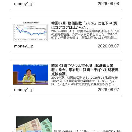
うになっています。もちろん株価の暴落についてで
money1.jp
2026.08.08
『朝鮮日報』に面白い記事が出ています。「東西南
北」というコ...
韓国07月･物価指数「2.8％」に低下 ⇒ 実
はコアコアは上がった。
2026年08月04日、韓国の産業通商資源部は「07月
の消費者物価」のデータを公表しました。2026年
07月の消費者物価は、農畜水産物および石油類の
上昇率が鈍化したことなどにより、前年同月比
2.8％上昇（06月は3.2％）となり、上昇率は前...
money1.jp
2026.08.07
韓国･猛暑でソウル市全域「猛暑重大警
報」発令。李在明「猛暑・干ばつ対処状況
点検会議」
2026年夏。韓国は猛暑です。2026年08月2日午後
1時26分には慶尚南道の梁山市で「42.5℃」を記
録。これは1904年に近代的な気象観測が始まって
以来の韓国史上最高気温です。08月04日には、ソ
money1.jp
2026.08.07
ウル市全域への「猛暑重大警報」が発令され...
韓国企業は「1,118ウォン」で赤字へ転