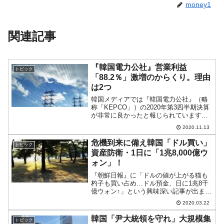
money1
関連記事
『韓国電力公社』営業利益
トピック
「88.2％」激増のからくり。理由
は2つ
韓国メディアでは『韓国電力公社』（略
称「KEPCO」）の2020年第3四半期決算
が非常に良かったと報じられています。
2020年11月12日、同社の公示によれば、
2020.11.13
売上高：15兆7,114億ウォン（前年同期
比：1.26％減少）営業利益：2兆3,...
危機到来に備え韓国「ドル買い」
トピック
資産防衛・1日に「1兆8,000億ウ
ォン」！
『朝鮮日報』に「ドルの値が上がる猫も
杓子も買い占め…ドル預金、日に1兆8千
億ウォン↑」という興味深い記事が出まし
た。⇒参照・引用元：『朝鮮日報』「달
2020.03.22
러값 치솟자 너도나도 사재기… 달러예금
하루에 1조8천억↑」（2020年03月22
韓国「尹大統領を守れ」大規模集
トピック
日）...