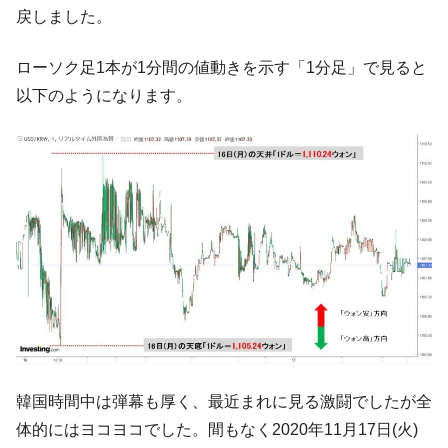
『Money1』
戻しました。
た ⇒ 国家が行った恐るべき株価操作であり、空前の国政壟
断
ローソク足1本が1分間の値動きを示す「1分足」で見ると
韓国･警察職員が「丸刈りになって抗議活
『Money1』
以下のようになります。
動」
中国だけが鉄鋼輸出を異常増加させる ⇒ 中
『Money1』
国の過剰生産が世界を蝕む。
韓国製造業「半導体絶好調」のウラで他業
『Money1』
種は全般的「不調」⇒ PSIが示す現況は決して良くない。
【米韓激突案件】韓国消費者院が『クーパ
『Money1』
ン』1人当たり賠償10万ウォンを認定 ⇒ 総額3兆7,000億
韓国で猛暑。南東部では干ばつ
『Money1』
韓国型イージス搭載の次世代駆逐艦
『Money1』
「KDDX」1番艦、2032年竣工と公示
【対日本円】ウォン安が急進！ 日米の協調
『Money1』
韓国時間中は弾幕も厚く、最近まれに見る激闘でしたが全
に韓国がいっちょがみしたのでは。
体的にはヨコヨコでした。間もなく2020年11月17日(火)
韓国政府『BYD』車への補助金を全廃 ⇒ 実
『Money1』