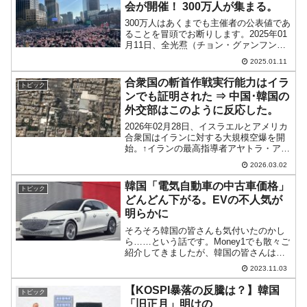
会が開催！ 300万人が集まる。
300万人はあくまでも主催者の公表値であ
ることを冒頭でお断りします。2025年01
月11日、全光焄（チョン・グァンフン）
牧師が率いる『大韓民国を正す国民運動
2025.01.11
本部』（略称『大国本』）がソウル光化
門で「尹錫悦大統領弾劾阻止」のための
合衆国の斬首作戦実行能力はイラ
トピック
大規模集会を...
ンでも証明された ⇒ 中国･韓国の
外交部はこのように反応した。
2026年02月28日、イスラエルとアメリカ
合衆国はイランに対する大規模空爆を開
始。↑イランの最高指導者アヤトラ・アリ
ー・ハメネイさんの施設で黒煙が立ち上
2026.03.02
りる様子を捉えた衛星画像。最高指導者
のハメネイ師は28日中に死亡したことが
韓国「電気自動車の中古車価格」
トピック
イスラエル・...
どんどん下がる。EVの不人気が
明らかに
そろそろ韓国の皆さんも気付いたのかし
ら……という話です。Money1でも散々ご
紹介してきましたが、韓国の皆さんは
「電気自動車強国」と誇るものの、「実
2023.11.03
は電気自動車は不便だ」ということに
薄々気付いています。なにせ休暇シーズ
【KOSPI暴落の反騰は？】韓国
トピック
ン（特に冬）になると、...
「旧正月」明けの