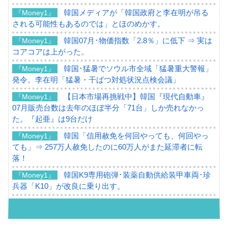
韓国メディアが「韓国政府と李在明が吊る
『Money1』
される可能性もあるのでは」とほのめかす。
韓国07月･物価指数「2.8％」に低下 ⇒ 実は
『Money1』
コアコアは上がった。
韓国･猛暑でソウル市全域「猛暑重大警報」
『Money1』
発令。李在明「猛暑・干ばつ対処状況点検会議」
【日本市場再挑戦中】韓国『現代自動車』
『Money1』
07月販売台数は去年のほぼ半分「71台」しか売れなかっ
た。『起亜』は9台だけ
韓国「信用赦免を何回やっても、何回やっ
『Money1』
ても」⇒ 257万人赦免したのに60万人がまた延滞者に転
落！
韓国K9専用砲弾･装薬自動供給装甲車両･珍
『Money1』
兵器「K10」が改良に乗り出す。
韓国「2026年07月の輸出入」絶好調。半導
『Money1』
体だけで410億ドル、輸出全体の41％もある